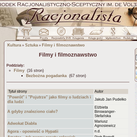
Kultura
Sztuka
Filmy i filmoznawstwo
»
»
Filmy i filmoznawstwo
Poddziały:
Filmy
(16 stron)
Bezbożna pogadanka
(67 stron)
Tytuł strony
Autor
"Powrót" i "Pojutrze" jako filmy o ludziach i
Jakub Jan Pudełko
dla ludzi
Elżbieta
A gdyby znaleziono ciało?
Binswanger-
Stefańska
Mariusz
Adwokat Diabła
Agnosiewicz
Agora - opowieść o Hypatii
n.d.