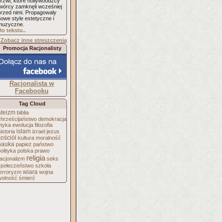
drzwi, które hollywoodzcy
twórcy zamknęli wcześniej
przed nimi. Propagowały
owe style estetyczne i
muzyczne.
Do tekstu..
Zobacz inne streszczenia
Promocja Racjonalisty
Racjonalista w
Facebooku
Tag Cloud
ateizm
biblia
chrześcijaństwo
demokracja
etyka
ewolucja
filozofia
islam
istoria
izrael
jezus
kościół
kultura
moralność
nauka
papież
państwo
olityka
polska
prawo
religia
acjonalizm
seks
społeczeństwo
szkoła
wiara
terroryzm
wojna
wolność
śmierć