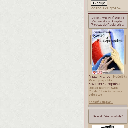
Oddano 121 głosów.
Chcesz wiedzieć więcej?
Zamów dobrą książkę.
Propozycje Racjonalisty:
Anatol France -
Kościół a
Rzeczpospolita
Kazimierz Czapiński -
Dokąd kler prowadzi
Polskę? Laickie mowy
sejmowe
Znajdź książkę..
Sklepik "Racjonalisty"