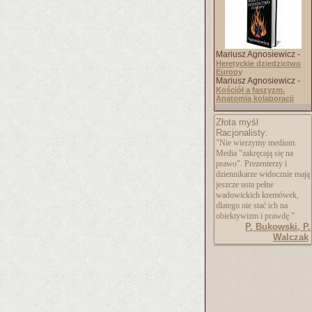
Mariusz Agnosiewicz -
Heretyckie dziedzictwo
Europy
Mariusz Agnosiewicz -
Kościół a faszyzm.
Anatomia kolaboracji
Złota myśl
Racjonalisty:
"Nie wierzymy mediom.
Media "zakręcają się na
prawo". Prezenterzy i
dziennikarze widocznie mają
jeszcze usta pełne
wadowickich kremówek,
dlatego nie stać ich na
obiektywizm i prawdę."
P. Bukowski, P.
Walczak