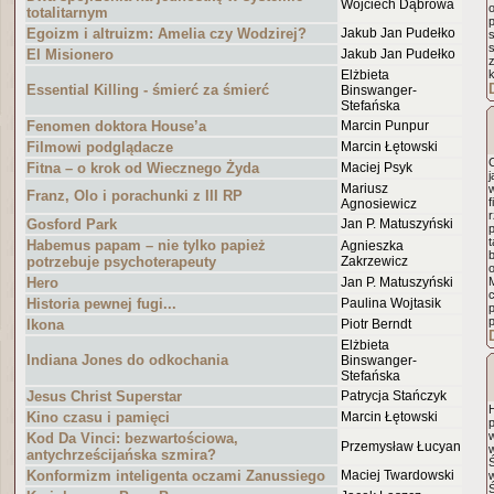
Wojciech Dąbrowa
totalitarnym
Egoizm i altruizm: Amelia czy Wodzirej?
Jakub Jan Pudełko
s
El Misionero
Jakub Jan Pudełko
Elżbieta
Essential Killing - śmierć za śmierć
Binswanger-
Stefańska
Fenomen doktora House’a
Marcin Punpur
Filmowi podglądacze
Marcin Łętowski
Fitna – o krok od Wiecznego Żyda
Maciej Psyk
Mariusz
Franz, Olo i porachunki z III RP
f
Agnosiewicz
Gosford Park
Jan P. Matuszyński
p
t
Habemus papam – nie tylko papież
Agnieszka
potrzebuje psychoterapeuty
Zakrzewicz
o
Hero
Jan P. Matuszyński
c
Historia pewnej fugi...
Paulina Wojtasik
Ikona
Piotr Berndt
Elżbieta
Indiana Jones do odkochania
Binswanger-
Stefańska
Jesus Christ Superstar
Patrycja Stańczyk
Kino czasu i pamięci
Marcin Łętowski
Kod Da Vinci: bezwartościowa,
Przemysław Łucyan
antychrześcijańska szmira?
Ś
Konformizm inteligenta oczami Zanussiego
Maciej Twardowski
w