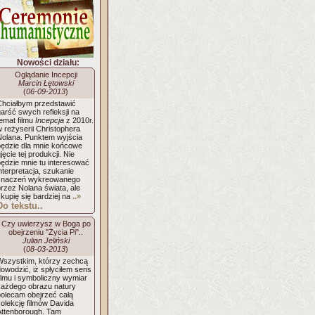
Nowości działu:
Oglądanie Incepcji
Marcin Łętowski
(
06-09-2013
)
Chciałbym przedstawić
arść swych refleksji na
emat filmu
Incepcja
z 2010r.
 reżyserii Christophera
Nolana. Punktem wyjścia
będzie dla mnie końcowe
jęcie tej produkcji. Nie
będzie mnie tu interesować
nterpretacja, szukanie
znaczeń wykreowanego
rzez Nolana świata, ale
kupię się bardziej na
..»
Do tekstu..
Czy uwierzysz w Boga po
obejrzeniu "Życia Pi"..
Julian Jeliński
(
08-03-2013
)
Wszystkim, którzy zechcą
owodzić, iż spłyciłem sens
ilmu i symboliczny wymiar
każdego obrazu natury
polecam obejrzeć całą
olekcję filmów Davida
Attenborough. Tam