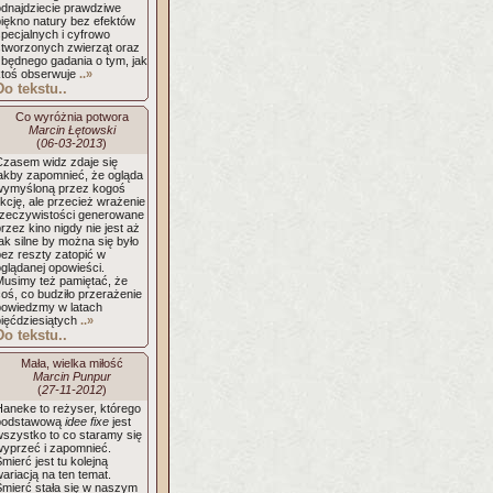
odnajdziecie prawdziwe
piękno natury bez efektów
pecjalnych i cyfrowo
stworzonych zwierząt oraz
zbędnego gadania o tym, jak
ktoś obserwuje
..»
Do tekstu..
Co wyróżnia potwora
Marcin Łętowski
(
06-03-2013
)
Czasem widz zdaje się
jakby zapomnieć, że ogląda
wymyśloną przez kogoś
ikcję, ale przecież wrażenie
rzeczywistości generowane
rzez kino nigdy nie jest aż
ak silne by można się było
bez reszty zatopić w
glądanej opowieści.
Musimy też pamiętać, że
oś, co budziło przerażenie
powiedzmy w latach
pięćdziesiątych
..»
Do tekstu..
Mała, wielka miłość
Marcin Punpur
(
27-11-2012
)
Haneke to reżyser, którego
podstawową
idee fixe
jest
wszystko to co staramy się
wyprzeć i zapomnieć.
mierć jest tu kolejną
ariacją na ten temat.
Śmierć stała się w naszym