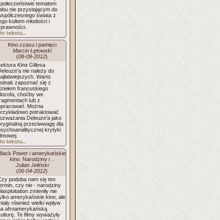
społeczeństwie tematem
tabu nie przystającym do
współczesnego świata z
ego kultem młodości i
sprawności.
Do tekstu..
Kino czasu i pamięci
Marcin Łętowski
(
08-09-2012
)
Lektura
Kina
Gillesa
eleuze'a nie należy do
ajłatwiejszych. Warto
jednak zapoznać się z
dziełem francuskiego
ilozofa, choćby we
fragmentach lub z
opracowań. Można
przykładowo potraktować
rozważania Deleuze'a jako
oryginalną przeciwwagę dla
sychoanalitycznej krytyki
ilmowej.
Do tekstu..
Black Power i amerykańskie
kino. Narodziny i ..
Julian Jeliński
(
06-04-2012
)
Czy podoba nam się ten
ermin, czy nie - narodziny
laxploitation zmieniły nie
ylko amerykańskie kino, ale
iały również wielki wpływ
na afroamerykańską
ulturę. Te filmy wyważyły