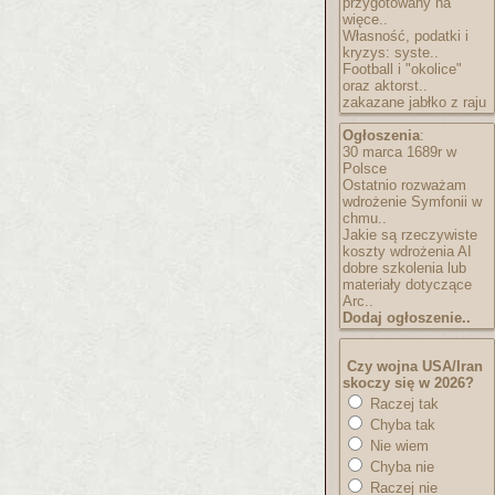
przygotowany na
więce..
Własność, podatki i
kryzys: syste..
Football i "okolice"
oraz aktorst..
zakazane jabłko z raju
Ogłoszenia
:
30 marca 1689r w
Polsce
Ostatnio rozważam
wdrożenie Symfonii w
chmu..
Jakie są rzeczywiste
koszty wdrożenia AI
dobre szkolenia lub
materiały dotyczące
Arc..
Dodaj ogłoszenie..
Czy wojna USA/Iran
skoczy się w 2026?
Raczej tak
Chyba tak
Nie wiem
Chyba nie
Raczej nie