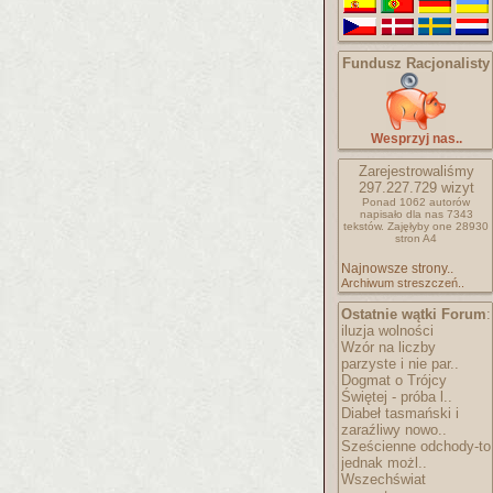
Fundusz Racjonalisty
Wesprzyj nas..
Zarejestrowaliśmy
297.227.729
wizyt
Ponad 1062 autorów
napisało
dla nas 7343
tekstów.
Zajęłyby one 28930
stron A4
Najnowsze strony..
Archiwum streszczeń..
Ostatnie wątki Forum
:
iluzja wolności
Wzór na liczby
parzyste i nie par..
Dogmat o Trójcy
Świętej - próba l..
Diabeł tasmański i
zaraźliwy nowo..
Sześcienne odchody-to
jednak możl..
Wszechświat