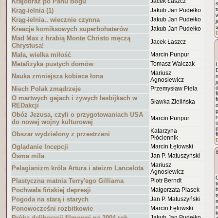
Krajobraz po Panu Bogu
Jacek Łaszcz
Krąg-ielnia (1)
Jakub Jan Pudełko
Krąg-ielnia.. wiecznie czynna
Jakub Jan Pudełko
j
Kreacje komiksowych superbohaterów
Jakub Jan Pudełko
Mad Max z hrabią Monte Christo męczą
Jacek Łaszcz
Chrystusa!
Mała, wielka miłość
Marcin Punpur
Metafizyka pustych domów
Tomasz Walczak
D
Mariusz
Nauka zmniejsza kobiece łona
n
Agnosiewicz
Niech Polak zmądrzeje
Przemysław Piela
f
O martwych gejach i żywych lesbijkach w
Sławka Zielińska
REDakcji
Obóz Jezusa, czyli o przygotowaniach USA
Marcin Punpur
do nowej wojny kulturowej
p
Katarzyna
Obszar wydzielony z przestrzeni
f
Płóciennik
Oglądanie Incepcji
Marcin Łętowski
Ósma mila
Jan P. Matuszyński
Mariusz
Pelagianizm króla Artura i ateizm Lancelota
Agnosiewicz
Plastyczna matnia Terry'ego Gilliama
Piotr Berndt
t
Pochwała fińskiej depresji
Małgorzata Piasek
b
t
Pogoda na starą i starych
Jan P. Matuszyński
m
Ponowocześni rozbitkowie
Marcin Łętowski
k
Próba deliberacji filmowej na 2004 rok
Jakub Jan Pudełko