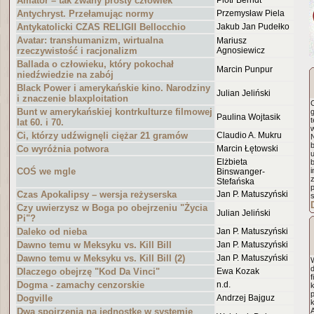
Amator – tak zwany prosty człowiek
Piotr Berndt
Antychryst. Przełamując normy
Przemysław Piela
Antykatolicki CZAS RELIGII Bellocchio
Jakub Jan Pudełko
Avatar: transhumanizm, wirtualna
Mariusz
rzeczywistość i racjonalizm
Agnosiewicz
Ballada o człowieku, który pokochał
Marcin Punpur
niedźwiedzie na zabój
Black Power i amerykańskie kino. Narodziny
Julian Jeliński
i znaczenie blaxploitation
Bunt w amerykańskiej kontrkulturze filmowej
g
Paulina Wojtasik
t
lat 60. i 70.
w
Ci, którzy udźwignęli ciężar 21 gramów
Claudio A. Mukru
Co wyróżnia potwora
Marcin Łętowski
u
Elżbieta
COŚ we mgle
i
Binswanger-
Stefańska
p
Czas Apokalipsy – wersja reżyserska
Jan P. Matuszyński
s
Czy uwierzysz w Boga po obejrzeniu "Życia
Julian Jeliński
Pi"?
Daleko od nieba
Jan P. Matuszyński
Dawno temu w Meksyku vs. Kill Bill
Jan P. Matuszyński
Dawno temu w Meksyku vs. Kill Bill (2)
Jan P. Matuszyński
d
Dlaczego obejrzę "Kod Da Vinci"
Ewa Kozak
f
Dogma - zamachy cenzorskie
n.d.
Dogville
Andrzej Bajguz
k
Dwa spojrzenia na jednostkę w systemie