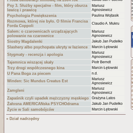
Psy 3. Służby specjalne - film, który oburza
Mariusz
lewicę i prawicę
Agnosiewicz
n
Psychologia Powiększenia
Paulina Wojtasik
Rozmowa, której nie było. O filmie Francisa
Claudio A. Mukru
Forda Coppoli
Salem: o czarownicach urządzających
Mariusz
polowanie na czarownice
Agnosiewicz
Siostry Magdalenki
Jakub Jan Pudełko
Slashery albo psychopata ukryty w łazience
Marcin Łętowski
Mariusz
Stygmaty - recenzja i apologia
Agnosiewicz
Tajemnica wiszącej skały
Piotr Berndt
Trzy drogi współczesnego kina
Marcin Łętowski
U Pana Boga za piecem
n.d.
Mariusz
h
Winden: Sic Mundus Creatus Est
Agnosiewicz
Mariusz
Zamgleni
p
Agnosiewicz
r
Zapaśnik czyli upadek mężczyzny męskiego
Grażyna Latos
Żałosna AMERICANska PSYCHOdrama
Jakub Jan Pudełko
Życie w Sali samobójców
Marcin Łętowski
« Dział nadrzędny