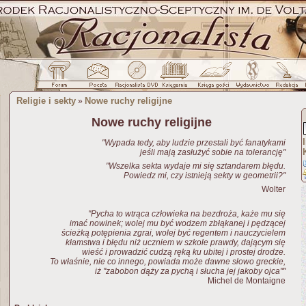
Religie i sekty
Nowe ruchy religijne
»
Nowe ruchy religijne
"Wypada tedy, aby ludzie przestali być fanatykami
jeśli mają zasłużyć sobie na tolerancję"
"Wszelka sekta wydaje mi się sztandarem błędu.
Powiedz mi, czy istnieją sekty w geometrii?"
Wolter
"Pycha to wtrąca człowieka na bezdroża, każe mu się
imać nowinek; wolej mu być wodzem zbłąkanej i pędzącej
ścieżką potępienia zgrai, wolej być regentem i nauczycielem
kłamstwa i błędu niż uczniem w szkole prawdy, dającym się
wieść i prowadzić cudzą ręką ku ubitej i prostej drodze.
To właśnie, nie co innego, powiada może dawne słowo greckie,
iż "zabobon dąży za pychą i słucha jej jakoby ojca""
Michel de Montaigne