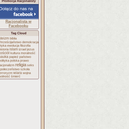
Promocja Racjonalisty
Racjonalista w
Facebooku
Tag Cloud
ateizm
biblia
chrześcijaństwo
demokracja
etyka
ewolucja
filozofia
islam
istoria
izrael
jezus
kościół
kultura
moralność
nauka
papież
państwo
olityka
polska
prawo
religia
acjonalizm
seks
społeczeństwo
szkoła
wiara
terroryzm
wojna
wolność
śmierć