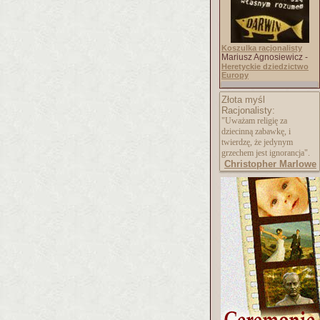
Koszulka racjonalisty
Mariusz Agnosiewicz -
Heretyckie dziedzictwo
Europy
Złota myśl
Racjonalisty:
"Uważam religię za
dziecinną zabawkę, i
twierdzę, że jedynym
grzechem jest ignorancja".
Christopher Marlowe