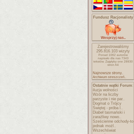
Fundusz Racjonalisty
Wesprzyj nas..
Zarejestrowaliśmy
295.816.103
wizyty
Ponad 1062 autorów
napisało
dla nas 7343
tekstów.
Zajęłyby one 28930
stron A4
Najnowsze strony..
Archiwum streszczeń..
Ostatnie wątki Forum
:
iluzja wolności
Wzór na liczby
parzyste i nie par..
Dogmat o Trójcy
Świętej - próba l..
Diabeł tasmański i
zaraźliwy nowo..
Sześcienne odchody-to
jednak możl..
Wszechświat