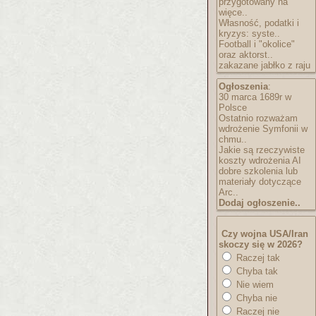
przygotowany na
więce..
Własność, podatki i
kryzys: syste..
Football i "okolice"
oraz aktorst..
zakazane jabłko z raju
Ogłoszenia
:
30 marca 1689r w
Polsce
Ostatnio rozważam
wdrożenie Symfonii w
chmu..
Jakie są rzeczywiste
koszty wdrożenia AI
dobre szkolenia lub
materiały dotyczące
Arc..
Dodaj ogłoszenie..
Czy wojna USA/Iran
skoczy się w 2026?
Raczej tak
Chyba tak
Nie wiem
Chyba nie
Raczej nie