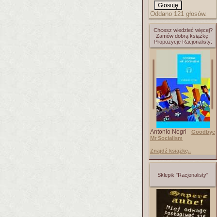
Oddano 121 głosów.
Chcesz wiedzieć więcej?
Zamów dobrą książkę.
Propozycje Racjonalisty:
Antonio Negri -
Goodbye
Mr Socialism
Znajdź książkę..
Sklepik "Racjonalisty"