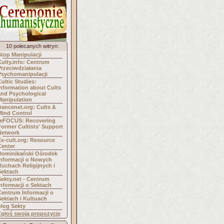
10 polecanych witryn:
Stop Manipulacji
Kulty.info: Centrum
Przeciwdziałania
Psychomanipulacji
Cultic Studies:
Information about Cults
and Psychological
Manipulation
trancenet.org: Cults &
Mind Control
reFOCUS: Recovering
Former Cultists' Support
Network
Ex-cult.org: Resource
Center
Dominikański Ośrodek
Informacji o Nowych
Ruchach Religijnych i
Sektach
Sekty.net - Centrum
Informacji o Sektach
Centrum Informacji o
Sektach i Kultuach
blog Sekty
Zgłoś swoją propozycję