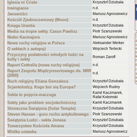
Iglesia ni Cristo
Krzysztof Dziubała
Irwingianie
n.d.
Janseniści
Mariusz Agnosiewicz
Kościół Zjednoczeniowy (Moon)
n.d.
Księga Urantia
Krzysztof Dziubała
Media na tropie sekty. Casus Pawlisz
Piotr Szarszewski
Niebo Kacmajora
Mariusz Agnosiewicz
Nowe ruchy religijne w Polsce
Aleksander Merker
O sektach z autopsji
Wojciech Terlecki
h
Przyczyny podatności młodych ludzi na
Roman Zaroff
kulty i sekty
p
Raport Cottrella (nowe ruchy religijne)
n.d.
r
Raport Zespołu Międzyresortowego ds. NRR
n.d.
(2000)
Ruch religijny Eliana Gonzaleza
Krzysztof Dziubała
Scjentolodzy. Kogo boi się Europa?
Wojciech Rudny
Kamil Kaczmarek,
Sekta to pojęcie-maczuga
Rafał Kotomski
Sekty jako problem socjotechniczny
Kamil Kaczmarek
Słoneczna Świątynia (Solar Temple)
Krzysztof Dziubała
Steven Hassan - guru ruchu antykultowego
Piotr Szarszewski
Świątynia Ludzi - sekta Jonesa
Krzysztof Dziubała
Towarzystwo Kościoła Amana
Krzysztof Dziubała
Wielka ustawka
Mariusz Agnosiewicz