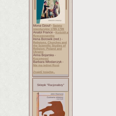
Mona Ozouf -
Święto
rewolucyjne 1789-1799
Anatol France -
Kościół a
Rzeczpospolita
Irena Borowik (red.) -
Religions, Churches and
the Scientific Studies of
Religion: Poland and
Ukraine
Anna Bojarska -
Kozzmoss!
Barbara Włodarczyk -
Nie ma jednej Rosji
Znajdź książkę..
Sklepik "Racjonalisty"