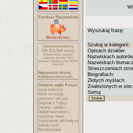
Wy
Fundusz Racjonalisty
Wyszukaj frazę:
Wesprzyj nas..
Szukaj w kategorii:
Zarejestrowaliśmy
Opisach działów:
295.813.004
wizyty
Ponad 1062 autorów
Nazwiskach autorów
napisało
dla nas 7343
tekstów.
Zajęłyby one 28930
Nazwiskach tłumacz
stron A4
Streszczeniach stro
Najnowsze strony..
Biografiach:
Archiwum streszczeń..
Złotych myślach:
Ostatnie wątki Forum
:
Znalezionych w siec
iluzja wolności
Sortuj
Wzór na liczby
parzyste i nie par..
Dogmat o Trójcy
Świętej - próba l..
Diabeł tasmański i
zaraźliwy nowo..
Sześcienne odchody-to
jednak możl..
Wszechświat