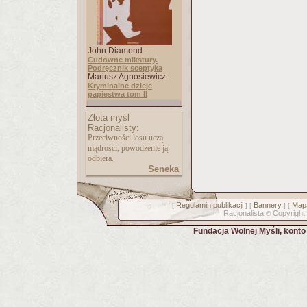
John Diamond -
Cudowne mikstury.
Podręcznik sceptyka
Mariusz Agnosiewicz -
Kryminalne dzieje
papiestwa tom II
Złota myśl
Racjonalisty:
Przeciwności losu uczą
mądrości, powodzenie ją
odbiera.
Seneka
Regulamin publikacji
Bannery
Mapa
[
] [
] [
Racjonalista
Copyright
©
Fundacja Wolnej Myśli, kont