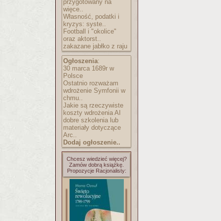
przygotowany na
więce..
Własność, podatki i
kryzys: syste..
Football i "okolice"
oraz aktorst..
zakazane jabłko z raju
Ogłoszenia
:
30 marca 1689r w
Polsce
Ostatnio rozważam
wdrożenie Symfonii w
chmu..
Jakie są rzeczywiste
koszty wdrożenia AI
dobre szkolenia lub
materiały dotyczące
Arc..
Dodaj ogłoszenie..
Chcesz wiedzieć więcej?
Zamów dobrą książkę.
Propozycje Racjonalisty: