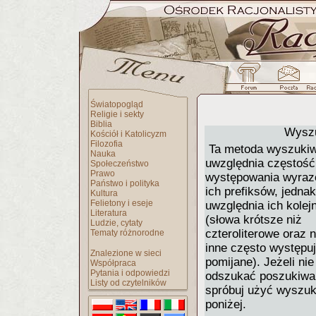
Światopogląd
Religie i sekty
Biblia
Wyszu
Kościół i Katolicyzm
Filozofia
Ta metoda wyszukiw
Nauka
uwzględnia częstość
Społeczeństwo
Prawo
występowania wyraz
Państwo i polityka
ich prefiksów, jednak
Kultura
Felietony i eseje
uwzględnia ich kolej
Literatura
(słowa krótsze niż
Ludzie, cytaty
czteroliterowe oraz n
Tematy różnorodne
inne często występu
Znalezione w sieci
pomijane). Jeżeli ni
Współpraca
Pytania i odpowiedzi
odszukać poszukiwan
Listy od czytelników
spróbuj użyć wyszuk
poniżej.