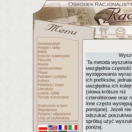
Światopogląd
Religie i sekty
Biblia
Wyszu
Kościół i Katolicyzm
Filozofia
Ta metoda wyszukiw
Nauka
uwzględnia częstość
Społeczeństwo
Prawo
występowania wyraz
Państwo i polityka
ich prefiksów, jednak
Kultura
Felietony i eseje
uwzględnia ich kolej
Literatura
(słowa krótsze niż
Ludzie, cytaty
czteroliterowe oraz n
Tematy różnorodne
inne często występu
Znalezione w sieci
pomijane). Jeżeli ni
Współpraca
Pytania i odpowiedzi
odszukać poszukiwan
Listy od czytelników
spróbuj użyć wyszuk
poniżej.