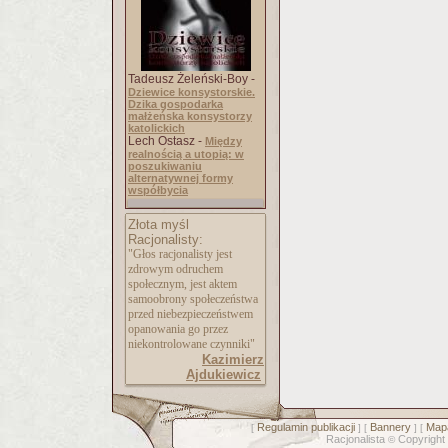
Tadeusz Żeleński-Boy -
Dziewice konsystorskie.
Dzika gospodarka
małżeńska konsystorzy
katolickich
Lech Ostasz -
Między
realnością a utopią: w
poszukiwaniu
alternatywnej formy
współbycia
Złota myśl
Racjonalisty:
"Głos racjonalisty jest
zdrowym odruchem
społecznym, jest aktem
samoobrony społeczeństwa
przed niebezpieczeństwem
opanowania go przez
niekontrolowane czynniki"
Kazimierz
Ajdukiewicz
Regulamin publikacji
Bannery
Mapa
[
] [
] [
Racjonalista
Copyright
©