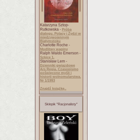
Katarzyna Sztop-
Rutkowska -
Próba
dialogu. Polacy i Żydzi w
międzywojennym
Białymstoku
Charlotte Roche -
Modlitwy waginy
Ralph Waldo Emerson -
Szkice 1.
Stanisław Lem -
Dzienniki gwiazdowe
Ars Regia. Czasopismo
poświęcone myśli i
historii wolnomularstwa.
Nr 1/1993
Znajdź książkę..
Sklepik "Racjonalisty"