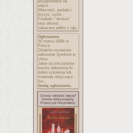
przygotowany na
więce..
Własność, podatki i
kryzys: syste..
Football i "okolice"
oraz aktorst..
zakazane jabłko z raju
Ogłoszenia
:
30 marca 1689r w
Polsce
Ostatnio rozważam
wdrożenie Symfonii w
chmu..
Jakie są rzeczywiste
koszty wdrożenia AI
dobre szkolenia lub
materiały dotyczące
Arc..
Dodaj ogłoszenie..
Chcesz wiedzieć więcej?
Zamów dobrą książkę.
Propozycje Racjonalisty: