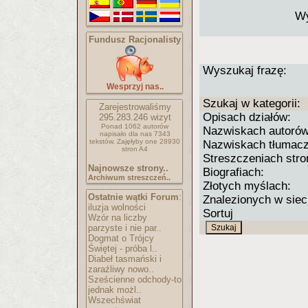
Wy
Fundusz Racjonalisty
Wyszukaj frazę:
Wesprzyj nas..
Szukaj w kategorii:
Zarejestrowaliśmy
Opisach działów:
295.283.246
wizyt
Ponad 1062 autorów
Nazwiskach autorów
napisało
dla nas 7343
tekstów.
Zajęłyby one 28930
Nazwiskach tłumacz
stron A4
Streszczeniach stro
Najnowsze strony..
Biografiach:
Archiwum streszczeń..
Złotych myślach:
Ostatnie wątki Forum
:
Znalezionych w siec
iluzja wolności
Sortuj
Wzór na liczby
parzyste i nie par..
Dogmat o Trójcy
Świętej - próba l..
Diabeł tasmański i
zaraźliwy nowo..
Sześcienne odchody-to
jednak możl..
Wszechświat