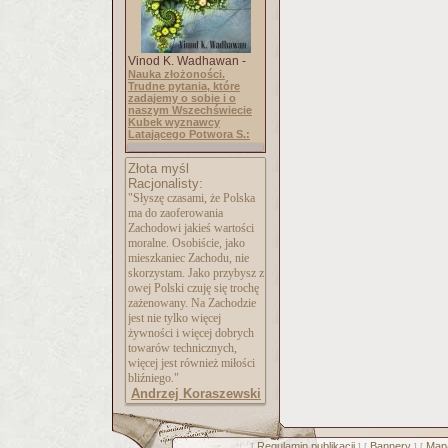
Vinod K. Wadhawan -
Nauka złożoności.
Trudne pytania, które
zadajemy o sobie i o
naszym Wszechświecie
Kubek wyznawcy
Latającego Potwora S.:
Złota myśl
Racjonalisty:
"Słyszę czasami, że Polska
ma do zaoferowania
Zachodowi jakieś wartości
moralne. Osobiście, jako
mieszkaniec Zachodu, nie
skorzystam. Jako przybysz z
owej Polski czuję się trochę
zażenowany. Na Zachodzie
jest nie tylko więcej
żywności i więcej dobrych
towarów technicznych,
więcej jest również miłości
bliźniego."
Andrzej Koraszewski
Regulamin publikacji
Bannery
Mapa
[
] [
] [