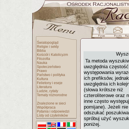
Światopogląd
Religie i sekty
Biblia
Wyszu
Kościół i Katolicyzm
Filozofia
Ta metoda wyszukiw
Nauka
uwzględnia częstość
Społeczeństwo
Prawo
występowania wyraz
Państwo i polityka
ich prefiksów, jednak
Kultura
Felietony i eseje
uwzględnia ich kolej
Literatura
(słowa krótsze niż
Ludzie, cytaty
czteroliterowe oraz n
Tematy różnorodne
inne często występu
Znalezione w sieci
pomijane). Jeżeli ni
Współpraca
Pytania i odpowiedzi
odszukać poszukiwan
Listy od czytelników
spróbuj użyć wyszuk
poniżej.