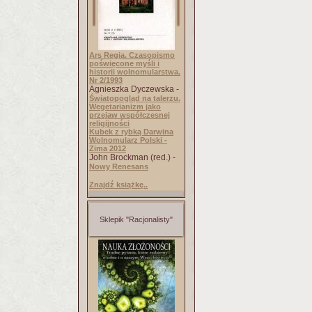
Ars Regia. Czasopismo
poświęcone myśli i
historii wolnomularstwa.
Nr 2/1993
Agnieszka Dyczewska -
Światopogląd na talerzu.
Wegetarianizm jako
przejaw współczesnej
religijności
Kubek z rybką Darwina
Wolnomularz Polski -
Zima 2012
John Brockman (red.) -
Nowy Renesans
Znajdź książkę..
Sklepik "Racjonalisty"