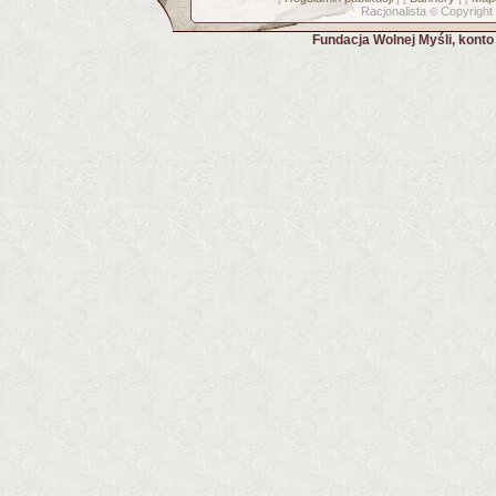
Racjonalista
Copyright
©
Fundacja Wolnej Myśli, kont