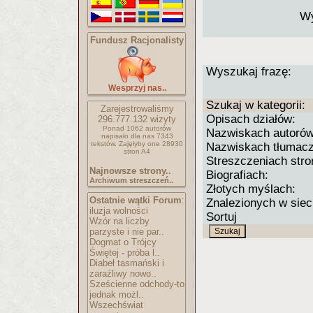
Wy
Fundusz Racjonalisty
Wyszukaj frazę:
Wesprzyj nas..
Szukaj w kategorii:
Zarejestrowaliśmy
Opisach działów:
296.777.132
wizyty
Ponad 1062 autorów
Nazwiskach autorów
napisało
dla nas 7343
tekstów.
Zajęłyby one 28930
Nazwiskach tłumacz
stron A4
Streszczeniach stro
Najnowsze strony..
Biografiach:
Archiwum streszczeń..
Złotych myślach:
Ostatnie wątki Forum
:
Znalezionych w siec
iluzja wolności
Sortuj
Wzór na liczby
parzyste i nie par..
Dogmat o Trójcy
Świętej - próba l..
Diabeł tasmański i
zaraźliwy nowo..
Sześcienne odchody-to
jednak możl..
Wszechświat