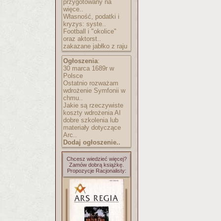
przygotowany na
więce..
Własność, podatki i
kryzys: syste..
Football i "okolice"
oraz aktorst..
zakazane jabłko z raju
Ogłoszenia
:
30 marca 1689r w
Polsce
Ostatnio rozważam
wdrożenie Symfonii w
chmu..
Jakie są rzeczywiste
koszty wdrożenia AI
dobre szkolenia lub
materiały dotyczące
Arc..
Dodaj ogłoszenie..
Chcesz wiedzieć więcej?
Zamów dobrą książkę.
Propozycje Racjonalisty: