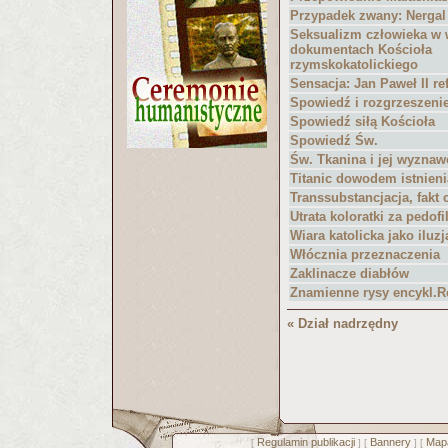
Przypadek zwany: Nergal
Seksualizm człowieka w
dokumentach Kościoła
rzymskokatolickiego
Sensacja: Jan Paweł II re
Spowiedź i rozgrzeszeni
Spowiedź siłą Kościoła
Spowiedź Św.
Św. Tkanina i jej wyznaw
Titanic dowodem istnieni
Transsubstancjacja, fakt 
Utrata koloratki za pedofi
Wiara katolicka jako iluzj
Włócznia przeznaczenia
Zaklinacze diabłów
Znamienne rysy encykl.
« Dział nadrzędny
Regulamin publikacji
Bannery
Mapa
[
] [
] [