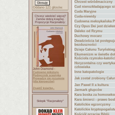
Chrzest wśródmaciczny
Cud nierozkładającego si
Oddano 121 głosów.
Cuda Maryjne
Chcesz wiedzieć więcej?
Cuda-niewidy
Zamów dobrą książkę.
Cudowna meksykańska P
Propozycje Racjonalisty:
Czy Opus Dei jest dzieł
Daleko od Rzymu
Duchowy mocarz
Dwadzieścia lat postępuj
bezduszności
Dzieje Całunu Turyńskie
Ekumenizm w świetle d
Kościoła rzymsko-katolic
Horyzontalna czy wertyk
człowieka
John Diamond -
Inne katopatologie
Cudowne mikstury.
Podręcznik sceptyka
Jak został zrobiony Cału
Prowadzę się rozumnie
(dla kierowców)
Jan Paweł II a kultura
Znajdź książkę..
Jarmark głupców
Kara boska za homoseks
Kara śmierci - prawo bos
Sklepik "Racjonalisty"
Katolickie egzorcyzmy
Katolickie kryptopogańs
Kościół przeciw Biblii