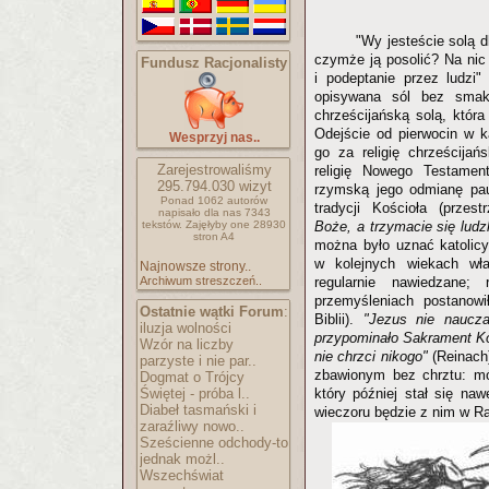
"Wy jesteście solą d
czymże ją posolić? Na nic 
Fundusz Racjonalisty
i podeptanie przez ludzi"
opisywana sól bez smak
chrześcijańską solą, która
Odejście od pierwocin w k
Wesprzyj nas..
go za religię chrześcijań
Zarejestrowaliśmy
religię Nowego Testamen
295.794.030
wizyt
rzymską jego odmianę pau
Ponad 1062 autorów
tradycji Kościoła (prze
napisało
dla nas 7343
tekstów.
Zajęłyby one 28930
Boże, a trzymacie się ludzk
stron A4
można było uznać katolicy
w kolejnych wiekach wła
Najnowsze strony..
Archiwum streszczeń..
regularnie nawiedzane;
przemyśleniach postanow
Ostatnie wątki Forum
:
Biblii).
"Jezus nie naucz
iluzja wolności
przypominało Sakrament Ko
Wzór na liczby
nie chrzci nikogo"
(Reinach
parzyste i nie par..
zbawionym bez chrztu: mó
Dogmat o Trójcy
Świętej - próba l..
który później stał się n
Diabeł tasmański i
wieczoru będzie z nim w Ra
zaraźliwy nowo..
Sześcienne odchody-to
jednak możl..
Wszechświat