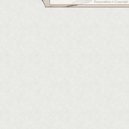
Racjonalista
Copyright
©