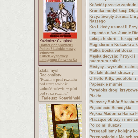
Kościół przeciw zapłodnie
Kronika modyfikacji Obja
Krzyż Święty Jezusa Chr
Naszego
Kto i kiedy usunął II Prz
Legenda o św. Juanie Di
Lekcja historii – lekcją r
Kazimierz Czapiński -
Magisterium Kościoła a
Dokąd kler prowadzi
Polskę? Laickie mowy
Matka Boska vel Bozia
sejmowe
Męska decyzja: Pstryk! i
Kubek wyznawcy
Latającego Potwora S.:
puerorum znikł!
Mistycy - wyrzutki realne
Złota myśl
Nie taki diabeł straszny
Racjonalisty:
O Hello Kitty, pedofobii i
"Rozum w pełni rozkwita
pod strażą wolności,
Papieskie mumie
wolność rozkwita w pełni
Paradoks drogi krzyżowe
pod strażą rozumu."
Piekło
Tadeusz Kotarbiński
Pierwszy Sobór Strasbur
Pięciolecie Benedykta
Piękna Madonna Hansa F
Płaczące obrazy i inne c
Po co mi dusza?
Przegapiliśmy kolejny ko
Przepowiednie Malachia