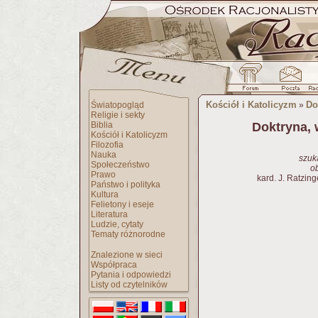
Kościół i Katolicyzm
Do
Światopogląd
»
Religie i sekty
Biblia
Doktryna, 
Kościół i Katolicyzm
Filozofia
Nauka
szuk
Społeczeństwo
o
Prawo
kard. J. Ratzing
Państwo i polityka
Kultura
Felietony i eseje
Literatura
Ludzie, cytaty
Tematy różnorodne
Znalezione w sieci
Współpraca
Pytania i odpowiedzi
Listy od czytelników