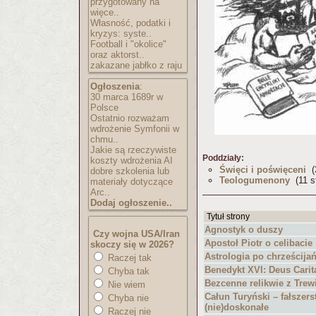
przygotowany na
więce..
Własność, podatki i
kryzys: syste..
Football i "okolice"
oraz aktorst..
zakazane jabłko z raju
Ogłoszenia
:
30 marca 1689r w
Polsce
Ostatnio rozważam
wdrożenie Symfonii w
chmu..
Jakie są rzeczywiste
Poddziały:
koszty wdrożenia AI
Święci i poświęceni
(3
dobre szkolenia lub
Teologumenony
(11 s
materiały dotyczące
Arc..
Dodaj ogłoszenie..
Tytuł strony
Agnostyk o duszy
Czy wojna USA/Iran
Apostoł Piotr o celibacie
skoczy się w 2026?
Astrologia po chrześcija
Raczej tak
Benedykt XVI: Deus Carit
Chyba tak
Bezcenne relikwie z Trew
Nie wiem
Całun Turyński – fałszer
Chyba nie
(nie)doskonałe
Raczej nie