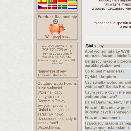
nowożytnej i najnow
tak ważne miejsc
wyjaśnić i zrozumieć wielu 
Fundusz Racjonalisty
"Masoneria to sposób n
a nie 
Wesprzyj nas..
Zarejestrowaliśmy
Tytuł strony
296.770.728
wizyt
Apel wolnomularzy WWF
Ponad 1062 autorów
nierozcieńczanie laickośc
napisało
dla nas 7343
tekstów.
Zajęłyby one 28930
Belgijscy masoni przeci
stron A4
euroklerykalizmowi
Co to jest masoneria?
Najnowsze strony..
Archiwum streszczeń..
Cyrkiel i kropidło
Czy światła wolnomulars
Ostatnie wątki Forum
:
widoczne? Sztuka Królew
iluzja wolności
Wzór na liczby
Czym jest, a czym nie jes
parzyste i nie par..
wolnomularstwo?
Dogmat o Trójcy
Dzień Darwina, sekty i m
Świętej - próba l..
Filozof i filozofia w pos
Diabeł tasmański i
budowniczych lepszego 
zaraźliwy nowo..
Filozofia masonerii
Sześcienne odchody-to
jednak możl..
Francuscy masoni zaniep
Wszechświat
fanatyzmem islamskim i