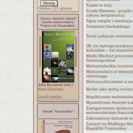
Szatan w loży
Oddano 121 głosów.
Ścisła Obserwa - projekt
zakonu templariuszy
Chcesz wiedzieć więcej?
Tajne związki i rewolucj
Zamów dobrą książkę.
Propozycje Racjonalisty:
Testament Garibaldiego
Toruń pokazuje wolnomu
UE nie wymaga przejrzys
kościołów – list masonó
Wielki Wschód przeciwk
Ciemnogrodowi
Wolnomularskie rozumie
Wolnomularze w telewizji
równowaga
Wolnomyślicielstwo a w
John Brockman (red.) -
Nowy Renesans
Wolter jako wolny mularz
Znajdź książkę..
Współczesne wolnomula
Wyzwoliciele Ameryki Łac
Zaangażowanie społeczn
Sklepik "Racjonalisty"
wolnomularstwa francus
Zakrwawiony fartuszek mi
Zamach na Wielkiego Mist
Republiki Francuskiej