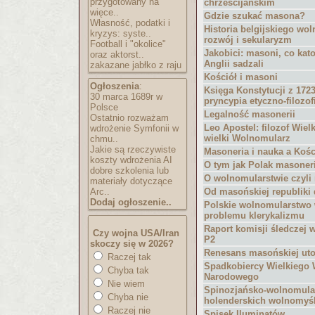
przygotowany na
chrześcijańskim
więce..
Gdzie szukać masona?
Własność, podatki i
Historia belgijskiego wo
kryzys: syste..
rozwój i sekularyzm
Football i "okolice"
Jakobici: masoni, co kato
oraz aktorst..
Anglii sadzali
zakazane jabłko z raju
Kościół i masoni
Ogłoszenia
:
Księga Konstytucji z 1723 
30 marca 1689r w
pryncypia etyczno-filozof
Polsce
Legalność masonerii
Ostatnio rozważam
Leo Apostel: filozof Wielk
wdrożenie Symfonii w
wielki Wolnomularz
chmu..
Jakie są rzeczywiste
Masoneria i nauka a Kości
koszty wdrożenia AI
O tym jak Polak masoner
dobre szkolenia lub
O wolnomularstwie czyli
materiały dotyczące
Arc..
Od masońskiej republiki
Dodaj ogłoszenie..
Polskie wolnomularstwo
problemu klerykalizmu
Raport komisji śledczej 
Czy wojna USA/Iran
P2
skoczy się w 2026?
Renesans masońskiej uto
Raczej tak
Spadkobiercy Wielkiego
Chyba tak
Narodowego
Nie wiem
Spinozjańsko-wolnomular
Chyba nie
holenderskich wolnomyśli
Raczej nie
Spisek Iluminatów