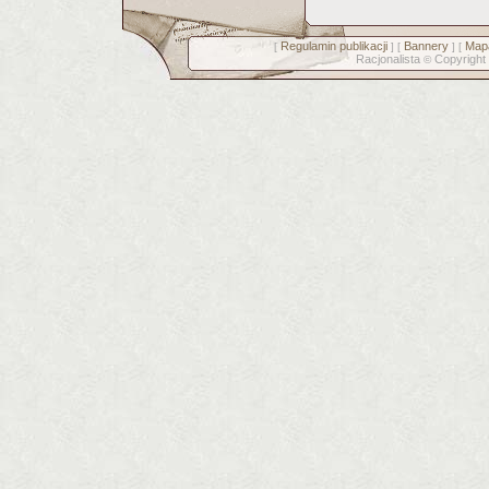
Regulamin publikacji
Bannery
Mapa
[
] [
] [
Racjonalista
Copyright
©