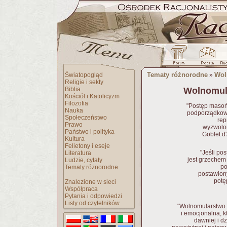
Tematy różnorodne
Wol
Światopogląd
»
Religie i sekty
Biblia
Wolnomul
Kościół i Katolicyzm
Filozofia
"Postęp masoń
Nauka
podporządkowa
Społeczeństwo
rep
Prawo
wyzwolon
Państwo i polityka
Goblet d'
Kultura
Felietony i eseje
"Jeśli po
Literatura
jest grzechem
Ludzie, cytaty
po
Tematy różnorodne
postawion
potę
Znalezione w sieci
Współpraca
Pytania i odpowiedzi
Listy od czytelników
"Wolnomularstwo t
i emocjonalna, k
dawniej i d