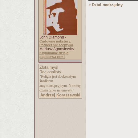
« Dział nadrzędny
John Diamond -
Cudowne mikstury.
Podręcznik sceptyka
Mariusz Agnosiewicz -
Kryminalne dzieje
papiestwa tom I
Złota myśl
Racjonalisty:
"Religia jest doskonałym
środkiem
antykoncepcyjnym. Niestety,
działa tylko na umysły."
Andrzej Koraszewski