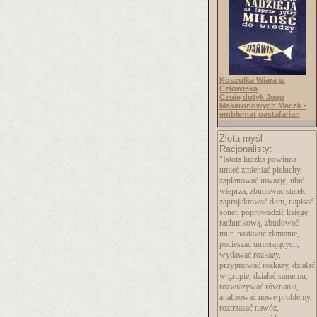
Koszulka Wiara w
Człowieka
Czuję dotyk Jego
Makaronowych Macek -
emblemat pastafarian
Złota myśl
Racjonalisty:
"Istota ludzka powinna
umieć zmieniać pieluchy,
zaplanować inwazję, ubić
wieprza, zbudować statek,
zaprojektować dom, napisać
sonet, poprowadzić księgę
rachunkową, zbudować
mur, nastawić złamanie,
pocieszać umierających,
wydawać rozkazy,
przyjmować rozkazy, działać
w grupie, działać samemu,
rozwiazywać równania,
analizować nowe problemy,
roztrzasać nawóz,