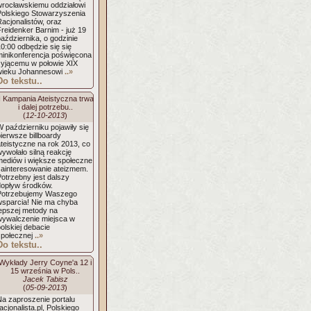
wrocławskiemu oddziałowi
Polskiego Stowarzyszenia
acjonalistów, oraz
reidenker Barnim - już 19
aździernika, o godzinie
0:00 odbędzie się się
minikonferencja poświęcona
żyjącemu w połowie XIX
wieku Johannesowi
..»
Do tekstu..
I Kampania Ateistyczna trwa
i dalej potrzebu..
(
12-10-2013
)
 październiku pojawiły się
ierwsze billboardy
teistyczne na rok 2013, co
ywołało silną reakcję
mediów i większe społeczne
zainteresowanie ateizmem.
otrzebny jest dalszy
dopływ środków.
Potrzebujemy Waszego
wsparcia! Nie ma chyba
lepszej metody na
wywalczenie miejsca w
olskiej debacie
społecznej
..»
Do tekstu..
Wykłady Jerry Coyne'a 12 i
15 września w Pols..
Jacek Tabisz
(
05-09-2013
)
Na zaproszenie portalu
acjonalista.pl, Polskiego