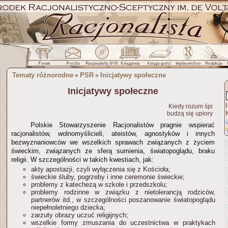
Tematy różnorodne
PSR
Inicjatywy społeczne
»
»
Inicjatywy społeczne
Kiedy rozum śpi
budzą się upiory
Polskie Stowarzyszenie Racjonalistów pragnie wspierać
racjonalistów, wolnomyślicieli, ateistów, agnostyków i innych
bezwyznaniowców we wszelkich sprawach związanych z życiem
świeckim, związanych ze sferą sumienia, światopoglądu, braku
religii. W szczególności w takich kwestiach, jak:
akty apostazji, czyli wyłączenia się z Kościoła;
świeckie śluby, pogrzeby i inne ceremonie świeckie;
problemy z katechezą w szkole i przedszkolu;
problemy rodzinne w związku z nietolerancją rodziców,
partnerów itd., w szczególności poszanowanie światopoglądu
niepełnoletniego dziecka;
zarzuty obrazy uczuć religijnych;
wszelkie formy zmuszania do uczestnictwa w praktykach