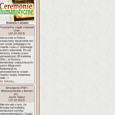
Nowości działu:
Przestańmy ciągle zmieniać
czas
(
23-10-2013
)
Rokrocznie w Polsce
powtarzamy dwukrotnie ten
am rytuał, polegający na
zmianie czasu z zimowego
a letni i odwrotnie. Po raz
pierwszy zmianę czasu
wprowadzono 30 kwietnia
1916 r. w Rzeszy
iemieckiej i sojuszniczych
Austro-Węgrzech.
anipulacja ta,
wprowadzona w czasie
rwania I wojny światowej
miała
..»
Do tekstu..
Wrocławski PSR i
Wolnomyśliciele z Barnim
prz..
Jacek Tabisz
(
15-10-2013
)
ało kto wie o tym, że
Wrocław był kolebką
niemieckich ruchów
olnomyślicielskic
h. Dzięki