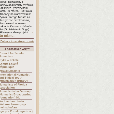
olityk, niezależny i
adzwyczaj śmiały myśliciel,
Kazimierz Łyszczyński,
został 30 marca 1689 roku
stracony na warszawskim
Rynku Starego Miasta za
ateistyczne przekonania,
które zawarł w swoim
raktacie
De non existentia
Dei
(O nieistnieniu Boga).
Głównym celem projektu
..»
Do tekstu..
Zobacz inne streszczenia
11 polecanych witryn:
Council for Secular
Humanism
Etyka w szkole
Comité Laïcité
République
Działaj Lokalnie
International Humanist
and Ethical Youth
Organisation (IHEYO)
Humanists of Florida
Association
Humanistische Omroep
(Humanist Broadcasting
Foundation) NL
Dachverband freier
Weltanschauungsge
meinschaften
ngo.pl - Portal organizacji