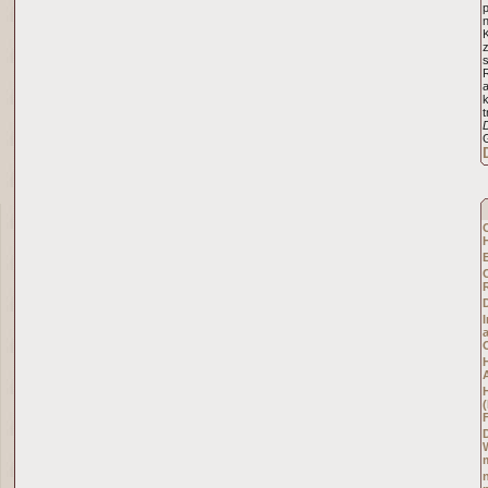
p
n
t