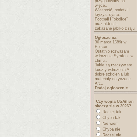
przygotowany na
więce..
Własność, podatki i
kryzys: syste..
Football i "okolice"
oraz aktorst..
zakazane jabłko z raju
Ogłoszenia
:
30 marca 1689r w
Polsce
Ostatnio rozważam
wdrożenie Symfonii w
chmu..
Jakie są rzeczywiste
koszty wdrożenia AI
dobre szkolenia lub
materiały dotyczące
Arc..
Dodaj ogłoszenie..
Czy wojna USA/Iran
skoczy się w 2026?
Raczej tak
Chyba tak
Nie wiem
Chyba nie
Raczej nie