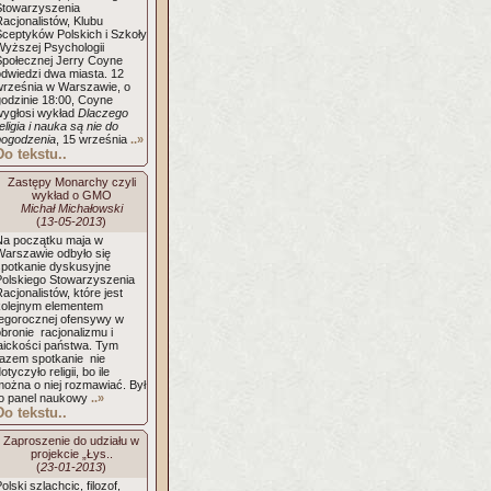
Stowarzyszenia
acjonalistów, Klubu
Sceptyków Polskich i Szkoły
Wyższej Psychologii
Społecznej Jerry Coyne
odwiedzi dwa miasta. 12
września w Warszawie, o
godzinie 18:00, Coyne
wygłosi wykład
Dlaczego
eligia i nauka są nie do
pogodzenia
, 15 września
..»
Do tekstu..
Zastępy Monarchy czyli
wykład o GMO
Michał Michałowski
(
13-05-2013
)
Na początku maja w
Warszawie odbyło się
spotkanie dyskusyjne
Polskiego Stowarzyszenia
acjonalistów, które jest
kolejnym elementem
tegorocznej ofensywy w
bronie racjonalizmu i
laickości państwa. Tym
razem spotkanie nie
otyczyło religii, bo ile
można o niej rozmawiać. Był
to panel naukowy
..»
Do tekstu..
Zaproszenie do udziału w
projekcie „Łys..
(
23-01-2013
)
olski szlachcic, filozof,