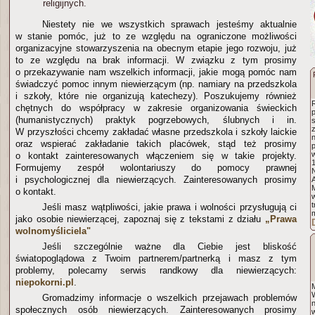
religijnych.
Niestety nie we wszystkich sprawach jesteśmy aktualnie
w stanie pomóc, już to ze względu na ograniczone możliwości
organizacyjne stowarzyszenia na obecnym etapie jego rozwoju, już
to ze względu na brak informacji. W związku z tym prosimy
o przekazywanie nam wszelkich informacji, jakie mogą pomóc nam
świadczyć pomoc innym niewierzącym (np. namiary na przedszkola
i szkoły, które nie organizują katechezy). Poszukujemy również
chętnych do współpracy w zakresie organizowania świeckich
(humanistycznych) praktyk pogrzebowych, ślubnych i in.
s
W przyszłości chcemy zakładać własne przedszkola i szkoły laickie
n
oraz wspierać zakładanie takich placówek, stąd też prosimy
o kontakt zainteresowanych włączeniem się w takie projekty.
Formujemy zespół wolontariuszy do pomocy prawnej
N
i psychologicznej dla niewierzących. Zainteresowanych prosimy
M
o kontakt.
t
Jeśli masz wątpliwości, jakie prawa i wolności przysługują ci
jako osobie niewierzącej, zapoznaj się z tekstami z działu
„Prawa
wolnomyśliciela"
Jeśli szczególnie ważne dla Ciebie jest bliskość
światopoglądowa z Twoim partnerem/partnerką i masz z tym
problemy, polecamy serwis randkowy dla niewierzących:
niepokorni.pl
.
M
Gromadzimy informacje o wszelkich przejawach problemów
społecznych osób niewierzących. Zainteresowanych prosimy
w