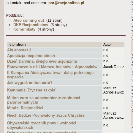
o kontakt pod adresem:
psr@racjonalista.pl
R
F
Poddziały:
p
Ateo coming out
(11 stron)
1
DKF Racjonalistów
(3 strony)
Komunikaty
(4 strony)
I
Tytuł strony
Autor
Akt apostazji
n.d.
W
Apostazja niepełnoletnich
n.d.
p
Dzień Darwina: święto ewolucjonizmu
n.d.
a
w
Fotowrażenia z III Marszu Ateistów i Agnostyków
Jacek Tabisz
II Kampania Ateistyczna trwa i dalej potrzebuje
n.d.
P
wsparcia!
Jak wygrać milion euro?
n.d.
Mariusz
Kampania 'Etyczna szkoła'
Agnosiewicz
p
Milion euro za udowodnienie zdolności
n.d.
paranormalnych!
Młodzi Racjonaliści
n.d.
Mariusz
Niech Będzie Pochwalony Jezus Chrystus!
Agnosiewicz
Obywatelski rzecznik praw i wolności
n.d.
obywatelskich
r