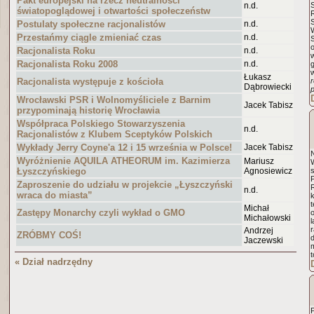
Pakt europejski na rzecz neutralności
n.d.
światopoglądowej i otwartości społeczeństw
R
Postulaty społeczne racjonalistów
n.d.
Przestańmy ciągle zmieniać czas
n.d.
Racjonalista Roku
n.d.
Racjonalista Roku 2008
n.d.
Łukasz
Racjonalista występuje z kościoła
r
Dąbrowiecki
Wrocławski PSR i Wolnomyśliciele z Barnim
Jacek Tabisz
przypominają historię Wrocławia
Współpraca Polskiego Stowarzyszenia
n.d.
Racjonalistów z Klubem Sceptyków Polskich
Wykłady Jerry Coyne'a 12 i 15 września w Polsce!
Jacek Tabisz
Wyróżnienie AQUILA ATHEORUM im. Kazimierza
Mariusz
Łyszczyńskiego
Agnosiewicz
Zaproszenie do udziału w projekcie „Łyszczyński
R
n.d.
wraca do miasta”
Michał
Zastępy Monarchy czyli wykład o GMO
o
Michałowski
Andrzej
ZRÓBMY COŚ!
d
Jaczewski
« Dział nadrzędny
P