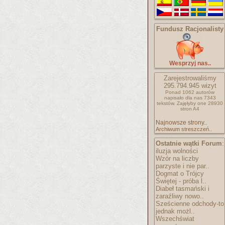
Fundusz Racjonalisty
Wesprzyj nas..
Zarejestrowaliśmy
295.794.945
wizyt
Ponad 1062 autorów
napisało
dla nas 7343
tekstów.
Zajęłyby one 28930
stron A4
Najnowsze strony..
Archiwum streszczeń..
Ostatnie wątki Forum
:
iluzja wolności
Wzór na liczby
parzyste i nie par..
Dogmat o Trójcy
Świętej - próba l..
Diabeł tasmański i
zaraźliwy nowo..
Sześcienne odchody-to
jednak możl..
Wszechświat