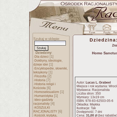
Szukaj w sklepie:
Dziedzina
Zna
Dziedziny
:
Homo Sanctus
·
[1]
Dla dzieci
·
Doktryny, ideologie,
[1]
dzieje idei
·
Encyklopedie, słowniki,
[1]
leksykony
·
[2]
Filozofia
·
[7]
Historia
Autor:
Lucas L. Grabeel
·
Historia religii i
Miejsce i rok wydania: Wroc
[6]
Kościoła
Wydawca: Racjonalista
·
[1]
Homoseksualizm
Liczba stron: 350
·
[1]
Humanistyka
Wymiary: 13x19 cm
·
Ideo-gadżety
ISBN: 978-83-62503-05-6
[4]
racjonalisty
Okładka: Miękka
·
KOSZULKI
Ilustracje: Tak
[6]
RACJONALISTY
Dostępność: 7 dni
·
Kościół, krytyka,
Cena:
31,00 zł
(bez rabatów