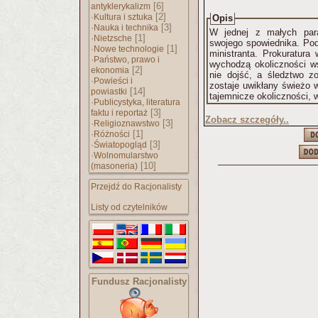
[6]
antyklerykalizm
·
[2]
Kultura i sztuka
Opis
·
[3]
Nauka i technika
W jednej z małych para
·
[1]
Nietzsche
swojego spowiednika. Pod
·
[1]
Nowe technologie
ministranta. Prokuratur
·
Państwo, prawo i
wychodzą okoliczności w
[2]
ekonomia
nie dojść, a śledztwo 
·
Powieści i
zostaje uwikłany świeżo 
[14]
powiastki
tajemnicze okoliczności, w
·
Publicystyka, literatura
[3]
faktu i reportaż
Zobacz szczegóły..
·
[3]
Religioznawstwo
·
[1]
Różności
·
[3]
Światopogląd
·
Wolnomularstwo
[10]
(masoneria)
Przejdź do Racjonalisty
Listy od czytelników
Fundusz Racjonalisty