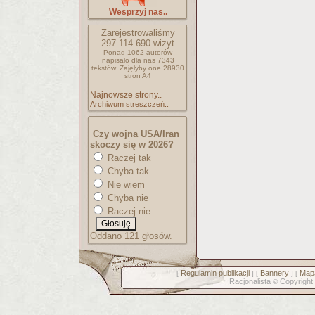
Wesprzyj nas..
Zarejestrowaliśmy
297.114.690
wizyt
Ponad 1062 autorów
napisało
dla nas 7343
tekstów.
Zajęłyby one 28930
stron A4
Najnowsze strony..
Archiwum streszczeń..
Czy wojna USA/Iran
skoczy się w 2026?
Raczej tak
Chyba tak
Nie wiem
Chyba nie
Raczej nie
Oddano 121 głosów.
Regulamin publikacji
Bannery
Mapa
[
] [
] [
Racjonalista
Copyright
©