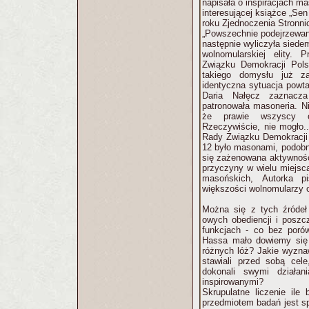
napisała o inspiracjach m
interesującej książce „Se
roku Zjednoczenia Stronni
„Powszechnie podejrzewano
następnie wyliczyła siedem
wolnomularskiej elity. 
Związku Demokracji Pols
takiego domysłu już za
identyczna sytuacja powt
Daria Nałęcz zaznacza 
patronowała masoneria. N
że prawie wszyscy or
Rzeczywiście, nie mogło.
Rady Związku Demokracji 
12 było masonami, podobne
się zażenowana aktywności
przyczyny w wielu miejsca
masońskich, Autorka pi
większości wolnomularzy okr
Można się z tych źród
owych obediencji i poszcz
funkcjach - co bez porów
Hassa mało dowiemy się 
różnych lóż? Jakie wyznaw
stawiali przed sobą cel
dokonali swymi działan
inspirowanymi?
Skrupulatne liczenie ile
przedmiotem badań jest sp