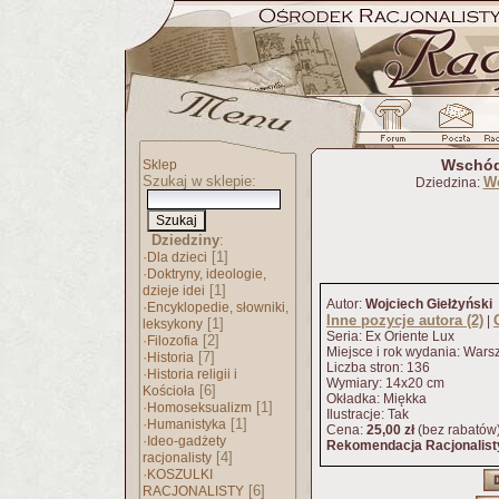
Wschód
Sklep
Szukaj w sklepie:
Wo
Dziedzina:
Dziedziny
:
·
[1]
Dla dzieci
·
Doktryny, ideologie,
[1]
dzieje idei
Autor:
Wojciech Giełżyński
·
Encyklopedie, słowniki,
Inne pozycje autora (2)
|
[1]
leksykony
Seria: Ex Oriente Lux
·
[2]
Filozofia
Miejsce i rok wydania: War
·
[7]
Historia
Liczba stron: 136
·
Historia religii i
Wymiary: 14x20 cm
[6]
Kościoła
Okładka: Miękka
·
[1]
Homoseksualizm
Ilustracje: Tak
·
[1]
Humanistyka
Cena:
25,00 zł
(bez rabatów
·
Ideo-gadżety
Rekomendacja Racjonalist
[4]
racjonalisty
·
KOSZULKI
[6]
RACJONALISTY