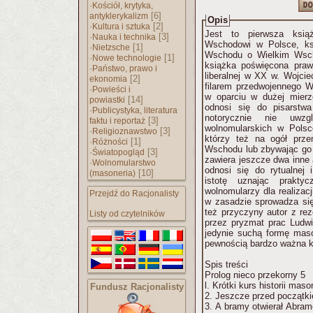
·
Kościół, krytyka,
[6]
antyklerykalizm
Opis
·
[2]
Kultura i sztuka
Jest to pierwsza ksią
·
[3]
Nauka i technika
Wschodowi w Polsce, ks
·
[1]
Nietzsche
Wschodu o Wielkim Wsch
·
[1]
Nowe technologie
książka poświęcona praw
·
Państwo, prawo i
liberalnej w XX w. Wojcie
[2]
ekonomia
filarem przedwojennego Wi
·
Powieści i
w oparciu w dużej mierze
[14]
powiastki
odnosi się do pisarstwa
·
Publicystyka, literatura
notorycznie nie uwzglę
[3]
faktu i reportaż
wolnomularskich w Polsc
·
[3]
Religioznawstwo
którzy też na ogół prze
·
[1]
Różności
Wschodu lub zbywając go
·
[3]
Światopogląd
zawiera jeszcze dwa inne 
·
Wolnomularstwo
odnosi się do rytualnej 
[10]
(masoneria)
istotę uznając praktyc
wolnomularzy dla realizacj
Przejdź do Racjonalisty
w zasadzie sprowadza się
też przyczyny autor z re
Listy od czytelników
przez pryzmat prac Ludwi
jedynie suchą formę mason
pewnością bardzo ważna ks
Spis treści
Prolog nieco przekorny 5
l. Krótki kurs historii mas
Fundusz Racjonalisty
2. Jeszcze przed początk
3. A bramy otwierał Abra