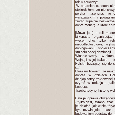
roku) zauważył:
„W ostatnich czasach uka
stwierdziłem, że nie chwy
polska masoneria, nie o
warszawskim i powiązani
źródło zupełnie bezwartoś
dobrą monetę, a które spr
[Mowa jest] o roli mas
kilkunastu organizacjac
więcej, choć tylko nie
niepodległościowe, więk
dopingowaniu społecze
stuleciu obcej dominacji.
Właśnie wtedy - w okres
Wojną i w jej trakcie - n
Polski, budzącej się do 
(...)
Uważam bowiem, że należy 
dobrze w dziejach Pol
dziejopisarzy traktowanej 
czymś w rodzaju... „tal
Leppera.
Trzeba tedy jej historię wsk
Cała jej oprawa obrzędowa
- tylko gest, symbol szacu
jej działań, jak w niektóry
była rozwinięciem hasła 
budowaniem podstaw demokr