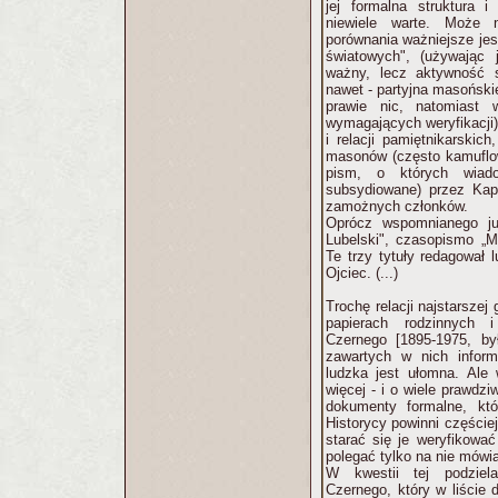
jej formalna struktura
niewiele warte. Może 
porównania ważniejsze jes
światowych", (używając 
ważny, lecz aktywność s
nawet - partyjna masońskie
prawie nic, natomiast 
wymagających weryfikacji
i relacji pamiętnikarski
masonów (często kamuflow
pism, o których wiad
subsydiowane) przez Kap
zamożnych członków.
Oprócz wspomnianego już
Lubelski", czasopismo „My
Te trzy tytuły redagował 
Ojciec. (...)
Trochę relacji najstarsze
papierach rodzinnych 
Czernego [1895-1975, by
zawartych w nich inform
ludzka jest ułomna. Ale 
więcej - i o wiele prawdzi
dokumenty formalne, któ
Historycy powinni częściej
starać się je weryfikować
polegać tylko na nie mówią
W kwestii tej podziel
Czernego, który w liście 