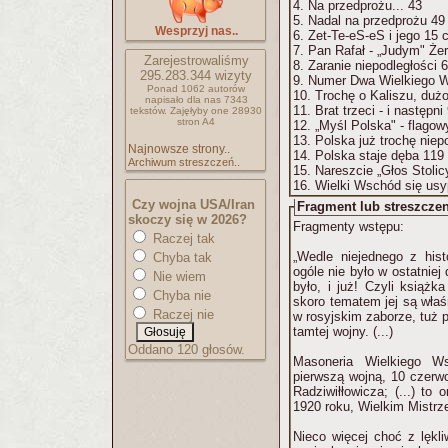
4. Na przedprożu... 43
5. Nadal na przedprożu 49
Wesprzyj nas..
6. Zet-Te-eS-eS i jego 15 
7. Pan Rafał - „Judym" Że
Zarejestrowaliśmy
8. Zaranie niepodległości 
295.283.344
wizyty
9. Numer Dwa Wielkiego 
Ponad 1062 autorów
10. Trochę o Kaliszu, dużo
napisało
dla nas 7343
11. Brat trzeci - i następni
tekstów.
Zajęłyby one 28930
stron A4
12. „Myśl Polska" - flago
13. Polska już trochę niep
Najnowsze strony..
14. Polska staje dęba 119
Archiwum streszczeń..
15. Nareszcie „Głos Stolic
16. Wielki Wschód się usyp
Czy wojna USA/Iran
Fragment lub streszczen
skoczy się w 2026?
Fragmenty wstępu:
Raczej tak
„Wedle niejednego z his
Chyba tak
ogóle nie było w ostatniej
Nie wiem
było, i już! Czyli książk
Chyba nie
skoro tematem jej są właś
Raczej nie
w rosyjskim zaborze, tuż 
tamtej wojny. (...)
Oddano 120 głosów.
Masoneria Wielkiego W
pierwszą wojną, 10 czerw
Radziwiłłowicza; (...) to 
1920 roku, Wielkim Mistrze
Nieco więcej choć z lękli