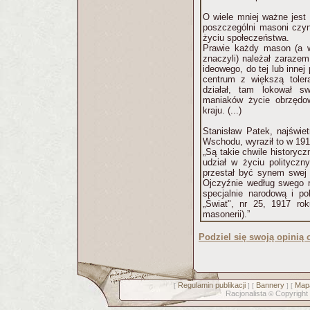
O wiele mniej ważne jest 
poszczególni masoni czyni
życiu społeczeństwa.
Prawie każdy mason (a w
znaczyli) należał zarazem
ideowego, do tej lub innej 
centrum z większą tole
działał, tam lokował sw
maniaków życie obrzędow
kraju. (...)
Stanisław Patek, najświe
Wschodu, wyraził to w 191
„Są takie chwile historyc
udział w życiu politycz
przestał być synem swej 
Ojczyźnie według swego r
specjalnie narodową i po
„Świat", nr 25, 1917 ro
masonerii).”
Podziel się swoją opinią o
Regulamin publikacji
Bannery
Mapa
[
] [
] [
Racjonalista
Copyright
©