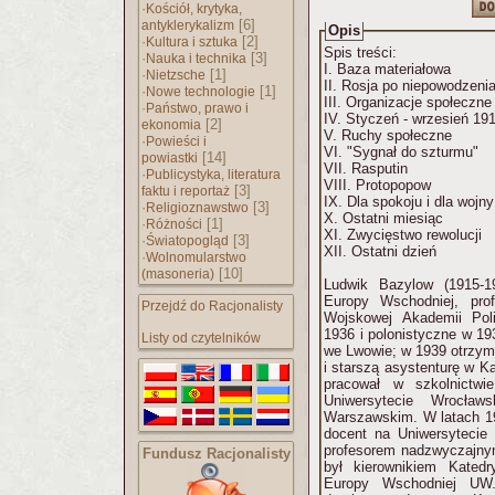
·
Kościół, krytyka,
[6]
antyklerykalizm
Opis
·
[2]
Kultura i sztuka
Spis treści:
·
[3]
Nauka i technika
I. Baza materiałowa
·
[1]
Nietzsche
II. Rosja po niepowodzeni
·
[1]
Nowe technologie
III. Organizacje społeczne
·
Państwo, prawo i
IV. Styczeń - wrzesień 191
[2]
ekonomia
V. Ruchy społeczne
·
Powieści i
VI. "Sygnał do szturmu"
[14]
powiastki
VII. Rasputin
·
Publicystyka, literatura
VIII. Protopopow
[3]
faktu i reportaż
IX. Dla spokoju i dla wojny
·
[3]
Religioznawstwo
X. Ostatni miesiąc
·
[1]
Różności
XI. Zwycięstwo rewolucji
·
[3]
Światopogląd
XII. Ostatni dzień
·
Wolnomularstwo
[10]
(masoneria)
Ludwik Bazylow (1915-19
Europy Wschodniej, pro
Przejdź do Racjonalisty
Wojskowej Akademii Poli
1936 i polonistyczne w 19
Listy od czytelników
we Lwowie; w 1939 otrzymał
i starszą asystenturę w Ka
pracował w szkolnictw
Uniwersytecie Wrocła
Warszawskim. W latach 19
docent na Uniwersytecie
profesorem nadzwyczajny
Fundusz Racjonalisty
był kierownikiem Katedr
Europy Wschodniej UW.