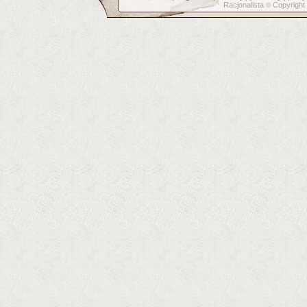
Racjonalista
Copyright
©