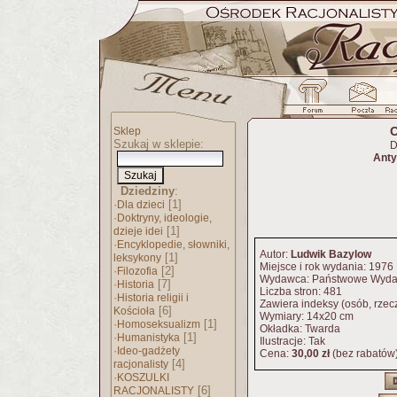
O
Sklep
Szukaj w sklepie:
D
Anty
Dziedziny
:
·
[1]
Dla dzieci
·
Doktryny, ideologie,
[1]
dzieje idei
·
Encyklopedie, słowniki,
Autor:
Ludwik Bazylow
[1]
leksykony
Miejsce i rok wydania: 1976
·
[2]
Filozofia
Wydawca: Państwowe Wyda
·
[7]
Historia
Liczba stron: 481
·
Historia religii i
Zawiera indeksy (osób, rzeczy
[6]
Kościoła
Wymiary: 14x20 cm
·
[1]
Homoseksualizm
Okładka: Twarda
·
[1]
Humanistyka
Ilustracje: Tak
·
Ideo-gadżety
Cena:
30,00 zł
(bez rabatów
[4]
racjonalisty
·
KOSZULKI
[6]
RACJONALISTY