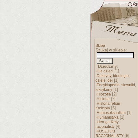
Sklep
Szukaj w sklepie:
Dziedziny
:
·
[1]
Dla dzieci
·
Doktryny, ideologie,
[1]
dzieje idei
·
Encyklopedie, słowniki,
[1]
leksykony
·
[2]
Filozofia
·
[7]
Historia
·
Historia religii i
[6]
Kościoła
·
[1]
Homoseksualizm
·
[1]
Humanistyka
·
Ideo-gadżety
[4]
racjonalisty
·
KOSZULKI
[6]
RACJONALISTY