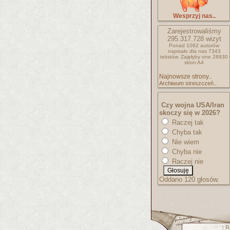
Wesprzyj nas..
Zarejestrowaliśmy
295.317.728
wizyt
Ponad 1062 autorów
napisało
dla nas 7343
tekstów.
Zajęłyby one 28930
stron A4
Najnowsze strony..
Archiwum streszczeń..
Czy wojna USA/Iran
skoczy się w 2026?
Raczej tak
Chyba tak
Nie wiem
Chyba nie
Raczej nie
Oddano 120 głosów.
R
[