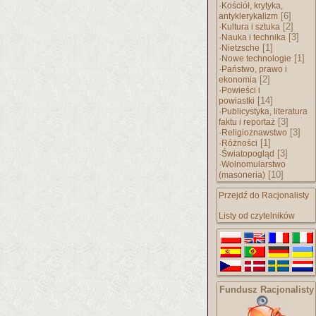
·
Kościół, krytyka,
[6]
antyklerykalizm
·
[2]
Kultura i sztuka
·
[3]
Nauka i technika
·
[1]
Nietzsche
·
[1]
Nowe technologie
·
Państwo, prawo i
[2]
ekonomia
·
Powieści i
[14]
powiastki
·
Publicystyka, literatura
[3]
faktu i reportaż
·
[3]
Religioznawstwo
·
[1]
Różności
·
[3]
Światopogląd
·
Wolnomularstwo
[10]
(masoneria)
Przejdź do Racjonalisty
Listy od czytelników
Fundusz Racjonalisty