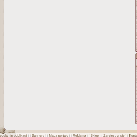
egulamin publikacji
Bannery
Mapa portalu
Reklama
Sklep
Zarejestruj się
Konta
] [
] [
] [
] [
] [
] [