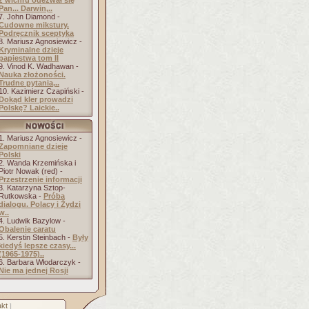
z wichru odezwał się
Pan... Darwin,..
7. John Diamond -
Cudowne mikstury.
Podręcznik sceptyka
8. Mariusz Agnosiewicz -
Kryminalne dzieje
papiestwa tom II
9. Vinod K. Wadhawan -
Nauka złożoności.
Trudne pytania,..
10. Kazimierz Czapiński -
Dokąd kler prowadzi
Polskę? Laickie..
1. Mariusz Agnosiewicz -
Zapomniane dzieje
Polski
2. Wanda Krzemińska i
Piotr Nowak (red) -
Przestrzenie informacji
3. Katarzyna Sztop-
Rutkowska -
Próba
dialogu. Polacy i Żydzi
w..
4. Ludwik Bazylow -
Obalenie caratu
5. Kerstin Steinbach -
Były
kiedyś lepsze czasy...
(1965-1975)..
6. Barbara Włodarczyk -
Nie ma jednej Rosji
kt
]