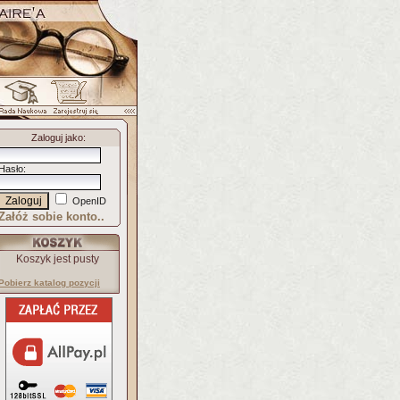
Zaloguj jako
:
Hasło
:
OpenID
Załóż sobie konto..
Koszyk jest pusty
Pobierz katalog pozycji