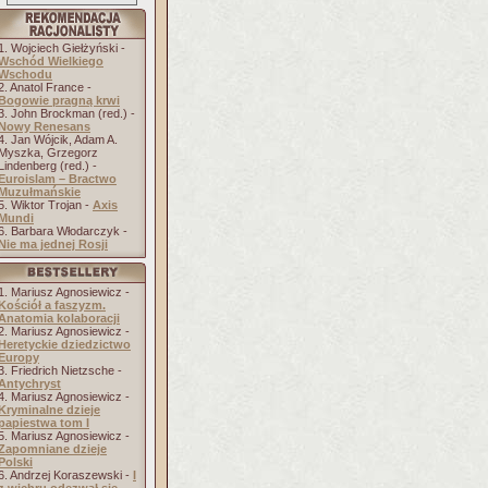
1. Wojciech Giełżyński -
Wschód Wielkiego
Wschodu
2. Anatol France -
Bogowie pragną krwi
3. John Brockman (red.) -
Nowy Renesans
4. Jan Wójcik, Adam A.
Myszka, Grzegorz
Lindenberg (red.) -
Euroislam – Bractwo
Muzułmańskie
5. Wiktor Trojan -
Axis
Mundi
6. Barbara Włodarczyk -
Nie ma jednej Rosji
1. Mariusz Agnosiewicz -
Kościół a faszyzm.
Anatomia kolaboracji
2. Mariusz Agnosiewicz -
Heretyckie dziedzictwo
Europy
3. Friedrich Nietzsche -
Antychryst
4. Mariusz Agnosiewicz -
Kryminalne dzieje
papiestwa tom I
5. Mariusz Agnosiewicz -
Zapomniane dzieje
Polski
6. Andrzej Koraszewski -
I