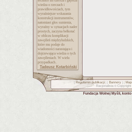
technice im szersza i głębsza
wiedza o rzeczach i
prawidłowościach, tym
wyraźniejsze wskazania
konstrukcji instrumentów,
natomiast głos sumienia,
wyraźny w sytuacjach nader
prostych, zaczyna bełkotać
w obliczu komplikacji
zawęźleń międzyludzkich,
które mu podaje do
wiadomości narastająca i
dojrzewająca wiedza o tych
zawęźleniach. W wielu
przypadkach..
Tadeusz Kotarbiński
Regulamin publikacji
Bannery
Mapa
[
] [
] [
Racjonalista
Copyright
©
Fundacja Wolnej Myśli, kont