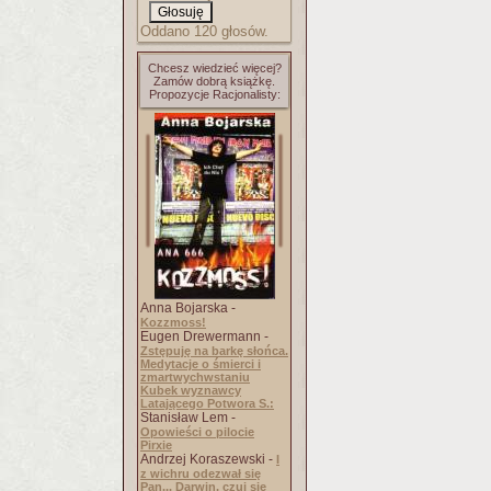
Oddano 120 głosów.
Chcesz wiedzieć więcej?
Zamów dobrą książkę.
Propozycje Racjonalisty:
Anna Bojarska -
Kozzmoss!
Eugen Drewermann -
Zstępuję na barkę słońca.
Medytacje o śmierci i
zmartwychwstaniu
Kubek wyznawcy
Latającego Potwora S.:
Stanisław Lem -
Opowieści o pilocie
Pirxie
Andrzej Koraszewski -
I
z wichru odezwał się
Pan... Darwin, czuj się