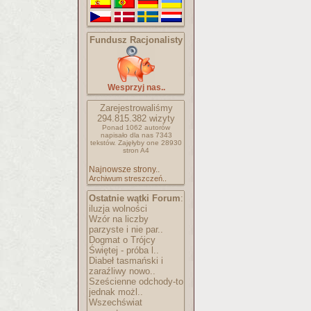
Fundusz Racjonalisty
Wesprzyj nas..
Zarejestrowaliśmy
294.815.382
wizyty
Ponad 1062 autorów
napisało
dla nas 7343
tekstów.
Zajęłyby one 28930
stron A4
Najnowsze strony..
Archiwum streszczeń..
Ostatnie wątki Forum
:
iluzja wolności
Wzór na liczby
parzyste i nie par..
Dogmat o Trójcy
Świętej - próba l..
Diabeł tasmański i
zaraźliwy nowo..
Sześcienne odchody-to
jednak możl..
Wszechświat