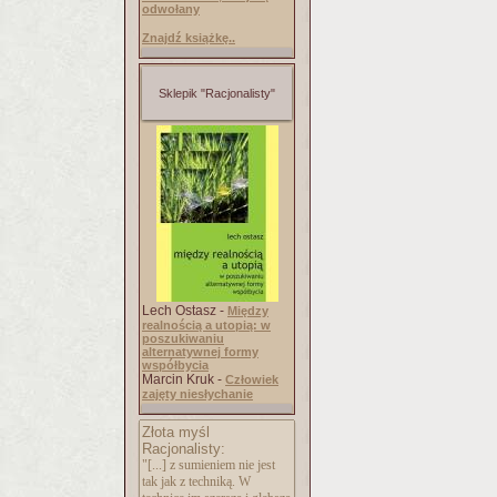
odwołany
Znajdź książkę..
Sklepik "Racjonalisty"
Lech Ostasz -
Między
realnością a utopią: w
poszukiwaniu
alternatywnej formy
współbycia
Marcin Kruk -
Człowiek
zajęty niesłychanie
Złota myśl
Racjonalisty:
"[...] z sumieniem nie jest
tak jak z techniką. W