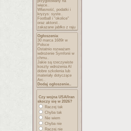
przygotowany na
więce..
Własność, podatki i
kryzys: syste..
Football i "okolice"
oraz aktorst..
zakazane jabłko z raju
Ogłoszenia
:
30 marca 1689r w
Polsce
Ostatnio rozważam
wdrożenie Symfonii w
chmu..
Jakie są rzeczywiste
koszty wdrożenia AI
dobre szkolenia lub
materiały dotyczące
Arc..
Dodaj ogłoszenie..
Czy wojna USA/Iran
skoczy się w 2026?
Raczej tak
Chyba tak
Nie wiem
Chyba nie
Raczej nie