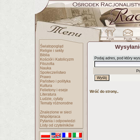
Wysyłani
Światopogląd
Religie i sekty
Biblia
Podaj adres, pod który wys
Kościół i Katolicyzm
Filozofia
Nauka
P
Społeczeństwo
Prawo
Państwo i polityka
Kultura
Felietony i eseje
Wróć do strony..
Literatura
Ludzie, cytaty
Tematy różnorodne
Znalezione w sieci
Współpraca
Pytania i odpowiedzi
Listy od czytelników