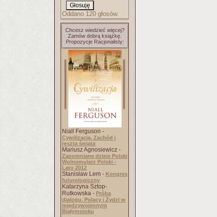
Oddano 120 głosów.
Chcesz wiedzieć więcej?
Zamów dobrą książkę.
Propozycje Racjonalisty:
Niall Ferguson -
Cywilizacja. Zachód i
reszta świata
Mariusz Agnosiewicz -
Zapomniane dzieje Polski
Wolnomularz Polski -
Lato 2012
Stanisław Lem -
Kongres
futurologiczny
Katarzyna Sztop-
Rutkowska -
Próba
dialogu. Polacy i Żydzi w
międzywojennym
Białymstoku