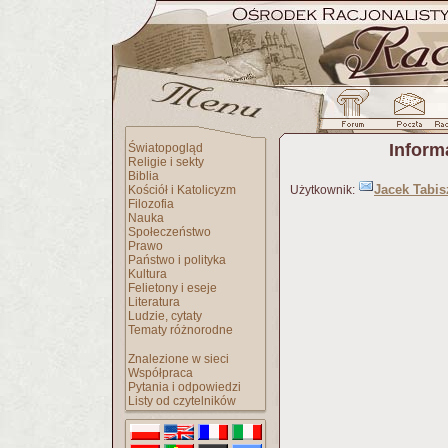
Inform
Światopogląd
Religie i sekty
Biblia
Jacek Tabis
Kościół i Katolicyzm
Użytkownik:
Filozofia
Nauka
Społeczeństwo
Prawo
Państwo i polityka
Kultura
Felietony i eseje
Literatura
Ludzie, cytaty
Tematy różnorodne
Znalezione w sieci
Współpraca
Pytania i odpowiedzi
Listy od czytelników