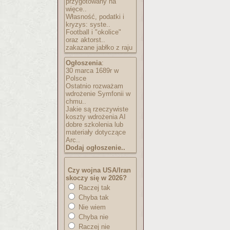
przygotowany na
więce..
Własność, podatki i
kryzys: syste..
Football i "okolice"
oraz aktorst..
zakazane jabłko z raju
Ogłoszenia
:
30 marca 1689r w
Polsce
Ostatnio rozważam
wdrożenie Symfonii w
chmu..
Jakie są rzeczywiste
koszty wdrożenia AI
dobre szkolenia lub
materiały dotyczące
Arc..
Dodaj ogłoszenie..
Czy wojna USA/Iran
skoczy się w 2026?
Raczej tak
Chyba tak
Nie wiem
Chyba nie
Raczej nie