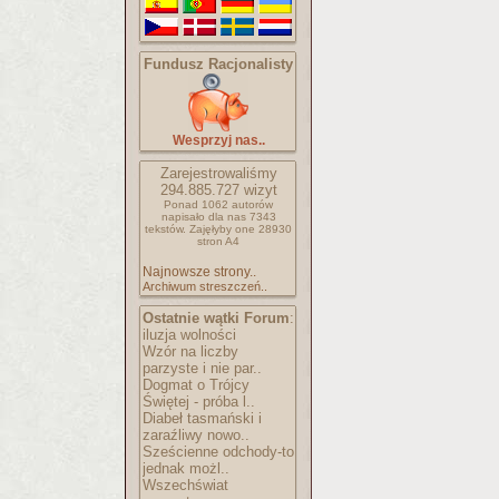
Fundusz Racjonalisty
Wesprzyj nas..
Zarejestrowaliśmy
294.885.727
wizyt
Ponad 1062 autorów
napisało
dla nas 7343
tekstów.
Zajęłyby one 28930
stron A4
Najnowsze strony..
Archiwum streszczeń..
Ostatnie wątki Forum
:
iluzja wolności
Wzór na liczby
parzyste i nie par..
Dogmat o Trójcy
Świętej - próba l..
Diabeł tasmański i
zaraźliwy nowo..
Sześcienne odchody-to
jednak możl..
Wszechświat