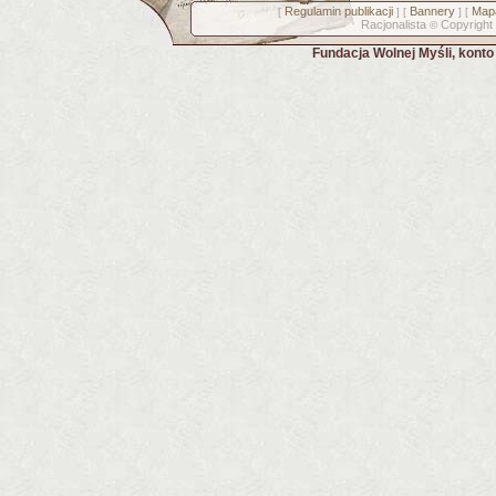
Regulamin publikacji
Bannery
Mapa
[
] [
] [
Racjonalista
Copyright
©
Fundacja Wolnej Myśli, kont