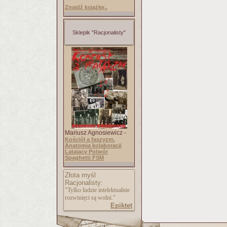
Znajdź książkę..
Sklepik "Racjonalisty"
Mariusz Agnosiewicz -
Kościół a faszyzm.
Anatomia kolaboracji
Latający Potwór
Spaghetti FSM
Złota myśl
Racjonalisty:
"Tylko ludzie intelektualnie
rozwinięci są wolni."
Epiktet