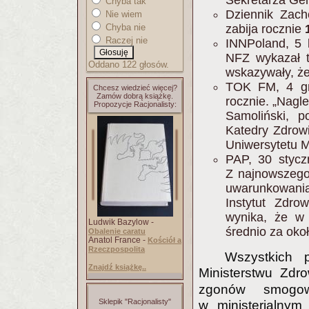
Sekretarza Ge
Chyba tak
Dziennik Zach
Nie wiem
Chyba nie
zabija rocznie
Raczej nie
INNPoland, 5 
NFZ wykazał t
Oddano 122 głosów.
wskazywały, ż
TOK FM, 4 g
Chcesz wiedzieć więcej?
Zamów dobrą książkę.
rocznie. „Nagl
Propozycje Racjonalisty:
Samoliński, 
Katedry Zdrow
Uniwersytetu 
PAP, 30 stycz
Z najnowszego 
uwarunkowani
Instytut Zdr
wynika, że w
Ludwik Bazylow -
średnio za oko
Obalenie caratu
Anatol France -
Kościół a
Rzeczpospolita
Wszystkich 
Znajdź książkę..
Ministerstwu Zdr
zgonów smogow
Sklepik "Racjonalisty"
w ministerialny