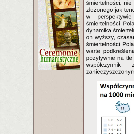
śmiertelności, nie
złożonego jak ten
w perspektywie
śmiertelności Po
dynamika śmiertel
on wyższy, czasam
śmiertelności Pol
warte podkreślen
pozytywnie na tl
współczynnik
zanieczyszczonym