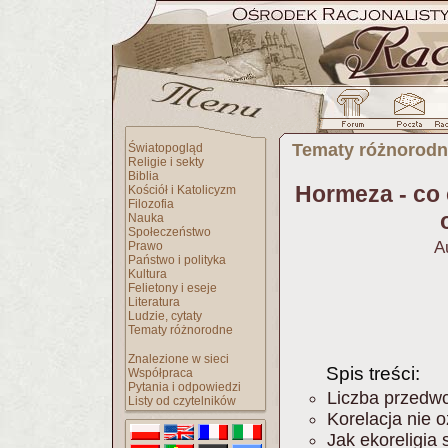
Tematy różnorod
Światopogląd
Religie i sekty
Biblia
Hormeza - co c
Kościół i Katolicyzm
Filozofia
Nauka
Społeczeństwo
A
Prawo
Państwo i polityka
Kultura
Felietony i eseje
Literatura
Ludzie, cytaty
Tematy różnorodne
Znalezione w sieci
Spis treści:
Współpraca
Pytania i odpowiedzi
Liczba przedw
Listy od czytelników
Korelacja nie 
Jak ekoreligia