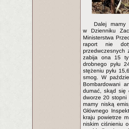
Dalej mamy
w Dzienniku Za
Ministerstwa Przed
raport nie do
przedwczesnych zg
zabija ona 15 ty
drobnego pyłu 24
stężeniu pyłu 15,6
smog. W paździ
Bombardowani an
dumać, skąd się 
dworze 20 stopni 
mamy niską emisję
Głównego Inspekt
kraju powietrze 
niskim ciśnieniu