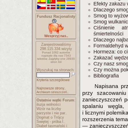
Efekty zakazu w
Dlaczego smog 
Smog to wyżow
Fundusz Racjonalisty
Smog wulkanicz
Ciśnienie a
śmiertelności
Wesprzyj nas..
Dlaczego najba
Zarejestrowaliśmy
Formaldehyd w 
298.115.334
wizyty
Hormeza: co ci
Ponad 1062 autorów
napisało
dla nas 7343
Zakazać wędzen
tekstów.
Zajęłyby one 28930
stron A4
Czy nasz smog 
Czy można po
Wyszukaj na stronach:
Bibliografia
Kryteria szczegółowe
Napisana pr
Najnowsze strony..
przy szacowaniu
Archiwum streszczeń..
zanieczyszczeń po
Ostatnie wątki Forum
:
iluzja wolności
spalaniu węgla,
Wzór na liczby
i licznymi polemik
parzyste i nie par..
Dogmat o Trójcy
rozszerzenia tema
Świętej - próba l..
— zanieczyszczeń 
Diabeł tasmański i