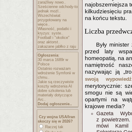
zaraźliwy nowo..
najobszerniejsza t
Sześcienne odchody-to
kilkudziesięciu p
jednak możl..
Wszechświat
na końcu tekstu.
przygotowany na
więce..
Własność, podatki i
Liczba przedwc
kryzys: syste..
Football i "okolice"
oraz aktorst..
Były minister
zakazane jabłko z raju
przed laty wspa
Ogłoszenia
:
homeopatią, na an
30 marca 1689r w
Polsce
namiętność nasze
Ostatnio rozważam
nazywając ją „tr
wdrożenie Symfonii w
chmu..
swoją wypowiedź
Jakie są rzeczywiste
merytorycznie: s
koszty wdrożenia AI
dobre szkolenia lub
smogu nie są wie
materiały dotyczące
opartymi na wąt
Arc..
Dodaj ogłoszenie..
krajowe media?
Gazeta Wybo
Czy wojna USA/Iran
z powietrzem
skoczy się w 2026?
mówi Kamil W
Raczej tak