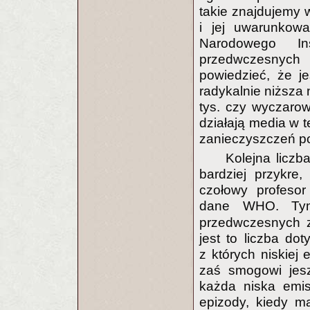
takie znajdujemy w
i jej uwarunkow
Narodowego In
przedwczesnych
powiedzieć, że je
radykalnie niższa 
tys. czy wyczaro
działają media w 
zanieczyszczeń po
Kolejna licz
bardziej przykre,
czołowy profeso
dane WHO. T
przedwczesnych z
jest to liczba do
z których niskiej 
zaś smogowi jesz
każda niska emis
epizody, kiedy m