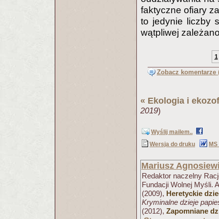
faktyczne ofiary 
to jedynie liczby
wątpliwej zależano
1
Zobacz komentarze (
«
Ekologia i ekozof
2019
)
Wyślij mailem..
Wersja do druku
MS
Mariusz Agnosiew
Redaktor naczelny Racjo
Fundacji Wolnej Myśli. 
(2009),
Heretyckie dzi
Kryminalne dzieje papi
(2012),
Zapomniane dzi