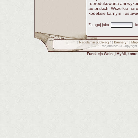
reprodukowana ani wykorz
autorskich. Wszelkie nar
kodeksie karnym i ustawi
Zaloguj jako
:
Ha
Regulamin publikacji
Bannery
Mapa
[
] [
] [
Racjonalista
Copyright
©
Fundacja Wolnej Myśli, kont