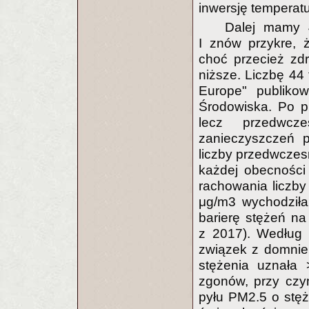
inwersję temperat
Dalej mamy 
I znów przykre, 
choć przecież zd
niższe. Liczbę 44 
Europe" publiko
Środowiska. Po pi
lecz przedwcz
zanieczyszczeń p
liczby przedwcze
każdej obecności 
rachowania liczby
μg/m3 wychodziła
barierę stężeń na
z 2017). Według 
związek z domni
stężenia uznała 
zgonów, przy czym
pyłu PM2.5 o stę