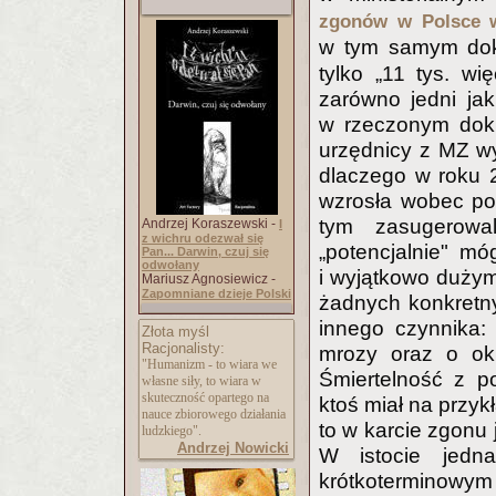
zgonów w Polsce 
w tym samym dok
tylko „11 tys. w
zarówno jedni jak
w rzeczonym doku
urzędnicy z MZ wy
dlaczego w roku 
wzrosła wobec po
tym zasugerowa
Andrzej Koraszewski -
I
z wichru odezwał się
„potencjalnie" m
Pan... Darwin, czuj się
odwołany
i wyjątkowo dużym
Mariusz Agnosiewicz -
Zapomniane dzieje Polski
żadnych konkretn
innego czynnika:
Złota myśl
Racjonalisty:
mrozy oraz o ok.
"Humanizm - to wiara we
Śmiertelność z p
własne siły, to wiara w
skuteczność opartego na
ktoś miał na przyk
nauce zbiorowego działania
to w karcie zgonu
ludzkiego".
Andrzej Nowicki
W istocie jedna
krótkoterminowym