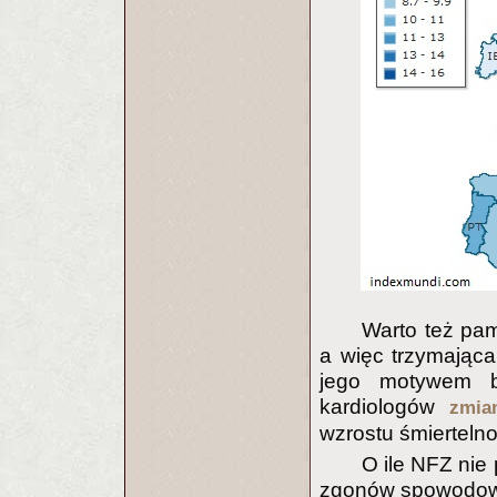
Warto też pam
a więc trzymając
jego motywem by
kardiologów
zmia
wzrostu śmiertelno
O ile NFZ nie
zgonów spowodowa