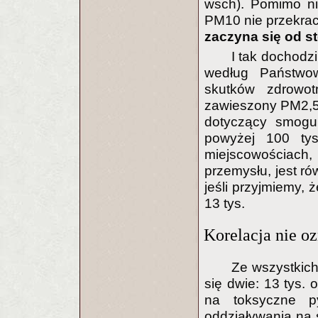
wsch). Pomimo nis
PM10 nie przekra
zaczyna się od s
I tak dochodzi
według Państwow
skutków zdrowot
zawieszony PM2,5
dotyczący smogu,
powyżej 100 ty
miejscowościach,
przemysłu, jest ró
jeśli przyjmiemy, 
13 tys.
Korelacja nie o
Ze wszystkich
się dwie: 13 tys. 
na toksyczne py
oddziaływania na 