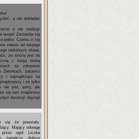
zmu!
yśleć, a nie dokładać
zeciw a nie siedząc
e teorje! Zastanów się
ze jedno. Czemu ci się
ne zdanie od twojego
ego niektórych słowa.
dzi, że strona jest do
eczną z twoją teorią
lemach ze zdrowiem
w Dworkach, pacjenci
zy i najmądrzejsi na
jmądrzejszy i że tylko
 nie jest, sorry, ale
eż się tam znajdziesz
zdur! dorośnij! dojrzej!
zę się że powstała.
ślący. Mający odwagę
 przez ogół. Liczba
 świadczy dobrze