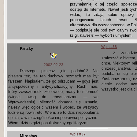
przynajmniej o tej części społecz
dostęp do Internetu. Nawet jeśli tych
widać, że zdają sobie sprawę
propagowania takich treści. St
alternatywy dla wszechobecnej w Pols
— podpisuję się pod tym całym swo
(z gr.
hairesis
— wybór) i umysłem.
Wpis #
38
Kritzky
Z zasadzi
zmieszać z błotem, 
chce. Niektórym rel
2002-02-23
chrześcijaństwu.
Dlaczego piszesz „nie podoba"? Nie
podoba ci się pie
pisałem też, że ten duchowy rozmach mas był
Zastanawiam się cz
fałszem. Napisałem, że go odrzucam — gdyż jest
ciebie godne uw
antyspołeczny i antycywilizacyjny. Ruch mas,
wszystko jest dla c
który zawsze rodzi złe owoce, masy to mierność
(więcej uwag do chrystianizmu — we
Wprowadzeniu). Mierność domaga się uznania,
należy więc ogłosić wszem i wobec, że wszyscy
ludzie są równi, etc. Wiem, że to dziś niepopularna
opinia, a w szczególności niepoprawna politycznie.
Wiem, dziś rządzi populistyczny egalitaryzm.
Wpis #
37
Mirosław