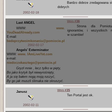
Bardzo dobrze zredagowana s
dobrych
2002-02-18
Wpis #
36
Last ANGEL
Strona dla Pomiotu
WWW:
www.
ignorantów, i wszystkich r
YouDeadAlready.com
w szambie!
E-mail:
bedeprzytwoimkonaniu@pomiocie.pl
2002-02-17
Angels' Exterminator
WWW:
www. IAmLiveYet.com
e-mail:
niedoczekasztego@pomiocie.pl
Gryzł mnie , lecz tylko w pięty,
Bo jako krytyk był niewyrośnięty,
A ja się bałem nogą moją ruszyć,
By go jak muszli ślimaka nie skruszyć.
Wpis #
35
Janusz
Ten Portal jest ok.
2002-02-11