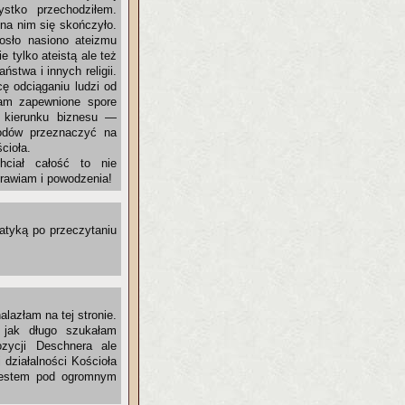
stko przechodziłem.
na nim się skończyło.
osło nasiono ateizmu
e tylko ateistą ale też
stwa i innych religii.
ę odciąganiu ludzi od
 mam zapewnione spore
w kierunku biznesu —
odów przeznaczyć na
cioła.
ciał całość to nie
drawiam i powodzenia!
atyką po przeczytaniu
lazłam na tej stronie.
 jak długo szukałam
zycji Deschnera ale
 działalności Kościoła
 Jestem pod ogromnym