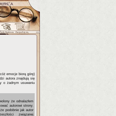
cóż emocje biorą górę)
zi autora znajdują się
wy o żadnym usuwaniu
wolony że odnalazłem
lować autorowi strony.
że podobnie jak autor
eszłości związanej