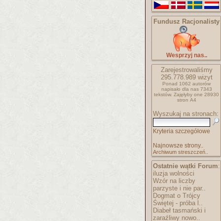
Fundusz Racjonalisty
Wesprzyj nas..
Zarejestrowaliśmy
295.778.989
wizyt
Ponad 1062 autorów
napisało
dla nas 7343
tekstów.
Zajęłyby one 28930
stron A4
Wyszukaj na stronach:
Kryteria szczegółowe
Najnowsze strony..
Archiwum streszczeń..
Ostatnie wątki Forum
:
iluzja wolności
Wzór na liczby
parzyste i nie par..
Dogmat o Trójcy
Świętej - próba l..
Diabeł tasmański i
zaraźliwy nowo..