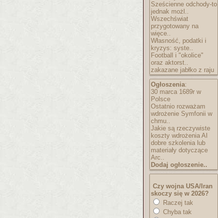
Sześcienne odchody-to
jednak możl..
Wszechświat
przygotowany na
więce..
Własność, podatki i
kryzys: syste..
Football i "okolice"
oraz aktorst..
zakazane jabłko z raju
Ogłoszenia
:
30 marca 1689r w
Polsce
Ostatnio rozważam
wdrożenie Symfonii w
chmu..
Jakie są rzeczywiste
koszty wdrożenia AI
dobre szkolenia lub
materiały dotyczące
Arc..
Dodaj ogłoszenie..
Czy wojna USA/Iran
skoczy się w 2026?
Raczej tak
Chyba tak