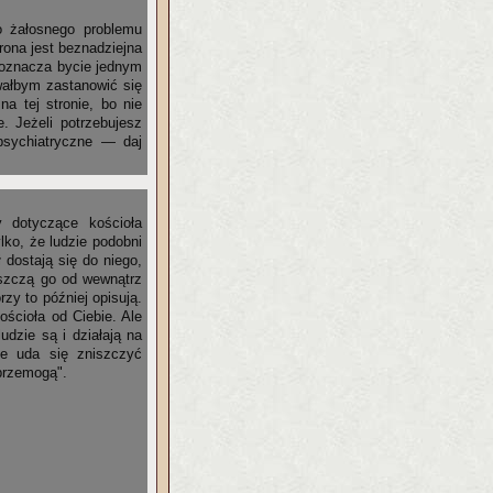
o żałosnego problemu
trona jest beznadziejna
 oznacza bycie jednym
wałbym zastanowić się
a tej stronie, bo nie
. Jeżeli potrzebujesz
psychiatryczne — daj
 dotyczące kościoła
lko, że ludzie podobni
 dostają się do niego,
iszczą go od wewnątrz
zy to później opisują.
ościoła od Ciebie. Ale
ludzie są i działają na
ie uda się zniszczyć
 przemogą".