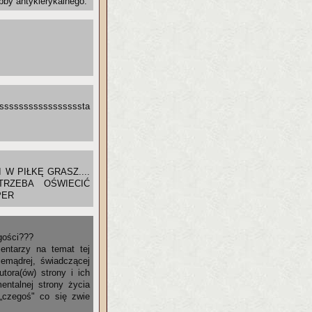
bby antyklerykalnego.
sssssssssssssssssta
W PIŁKĘ GRASZ....
TRZEBA OŚWIECIĆ
PER
 gości???
ntarzy na temat tej
niemądrej, świadczącej
tora(ów) strony i ich
entalnej strony życia
 „czegoś" co się zwie