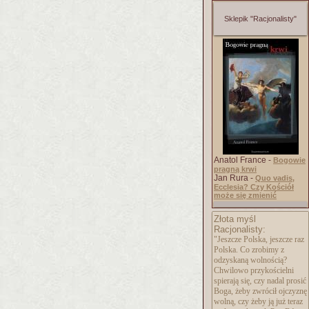
Sklepik "Racjonalisty"
Anatol France -
Bogowie
pragną krwi
Jan Rura -
Quo vadis,
Ecclesia? Czy Kościół
może się zmienić
Złota myśl
Racjonalisty:
"Jeszcze Polska, jeszcze raz
Polska. Co zrobimy z
odzyskaną wolnością?
Chwilowo przykościelni
spierają się, czy nadal prosić
Boga, żeby zwrócił ojczyznę
wolną, czy żeby ją już teraz