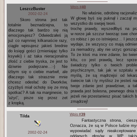
Wpis #
40
LeszczBuster
No właśnie, odrobinę racjonali
2002-02-24
W głowę byś się puknął i zaczął m
Skoro strona jest tak
wszystko do swojej teorii.
totalnie beznadziejna, to
trochę prawdy, wyszedłbyś na pr
dlaczego tak bardzo się nią
w norze jak szczur tworząc swe chor
emocjonujesz? Odwiedzałeś ją
co robisz i po co istniejesz… I jeszc
już co najmniej kilkanaście razy,
wydaje, że wszyscy co mają odmien
ciągle wpisujesz jakieś brednie
za niemadrzy, aby nie urzyc gorsząc
do księgi gości (zmieniając tylko
To że ktoś ma inne zdanie, bo twier
ksywki) i aż taka nieracjonalna
kitu, co jest prawdą, lecz sprz
złość z ciebie tryska, że jest to
świadczy tylko o twoich prob
dziwnie podejrzane...:-) Nie
psychicznym, tak jak w szpitalu 
iżbym się o ciebie martwił, ale
myślą, że są mądrzejsi od lekar
dlaczego tak strasznie mnie
świecie tak i ty myślisz że jesteś na
chcesz odesłać do Dworków,
twoje zdanie jest prawdziwe, a tak
czyżbyś miał ochotę się ze mną
prawda jest bolesna, pewnego dnia t
spotkać? A tak na marginesie, to
jeżeli nie przestaniesz pisać takich b
'użyć', pisze się przez zet
zmądrzej!
z kropką.
Wpis #
39
Tilda
Fantastyczna strona, cies
Oznacza, że są w Polsce ludzie my
wypowiadać sądy nieakceptowane
2002-02-24
oddanych głosów w WP także