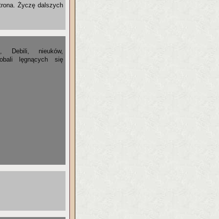
trona. Życzę dalszych
, Debili, nieuków,
obali lęgnących się