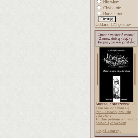
Nie wiem
Chyba nie
Raczej nie
Oddano 121 głosów.
Chcesz wiedzieć więcej?
Zamów dobrą książkę.
Propozycje Racjonalisty:
Andrzej Koraszewski -
I
z wichru odezwał się
Pan... Darwin, czuj się
odwołany
Trudne pytania w dialogu
polsko-żydowskim
Znajdź książkę..