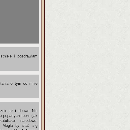
istnieje i pozdrawiam
ytania o tym co mnie
znie jak i ideowo. Nie
 popartych teorii (jak
tolicko- narodowo-
y. Mogła by stać się