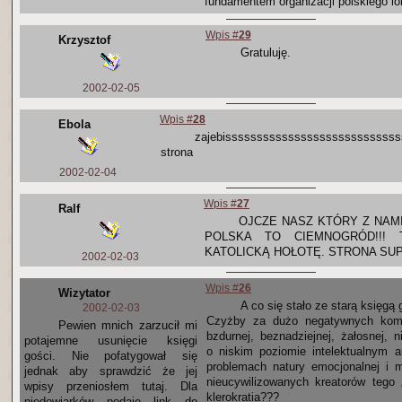
fundamentem organizacji polskiego lo
Wpis #
29
Krzysztof
Gratuluję.
2002-02-05
Wpis #
28
Ebola
zajebissssssssssssssssssssssssssss
strona
2002-02-04
Wpis #
27
Ralf
OJCZE NASZ KTÓRY Z NAMI 
POLSKA TO CIEMNOGRÓD!!! 
KATOLICKĄ HOŁOTĘ. STRONA SU
2002-02-03
Wpis #
26
Wizytator
A co się stało ze starą księgą
2002-02-03
Czyżby za dużo negatywnych kome
Pewien mnich zarzucił mi
bzdurnej, beznadziejnej, żałosnej, 
potajemne usunięcie księgi
o niskim poziomie intelektualnym au
gości. Nie pofatygował się
problemach natury emocjonalnej i m
jednak aby sprawdzić że jej
nieucywilizowanych kreatorów tego
wpisy przeniosłem tutaj. Dla
klerokratia???
niedowiarków podaję link do