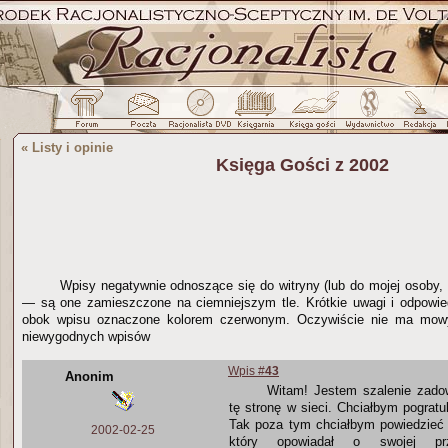
«
Listy i opinie
Księga Gości z 2002
Wpisy negatywnie odnoszące się do witryny (lub do mojej osoby, 
— są one zamieszczone na ciemniejszym tle. Krótkie uwagi i odpowied
obok wpisu oznaczone kolorem czerwonym. Oczywiście nie ma mo
niewygodnych wpisów
Wpis #
43
Anonim
Witam! Jestem szalenie zado
tę stronę w sieci. Chciałbym pogratu
Tak poza tym chciałbym powiedzieć 
2002-02-25
który opowiadał o swojej prz