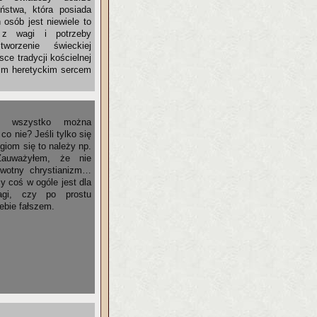
eństwa, która posiada
 osób jest niewiele to
 z wagi i potrzeby
worzenie świeckiej
ce tradycji kościelnej
im heretyckim sercem
e wszystko można
co nie? Jeśli tylko się
igiom się to należy np.
 Zauważyłem, że nie
rwotny chrystianizm…
y coś w ogóle jest dla
agi, czy po prostu
iebie fałszem.