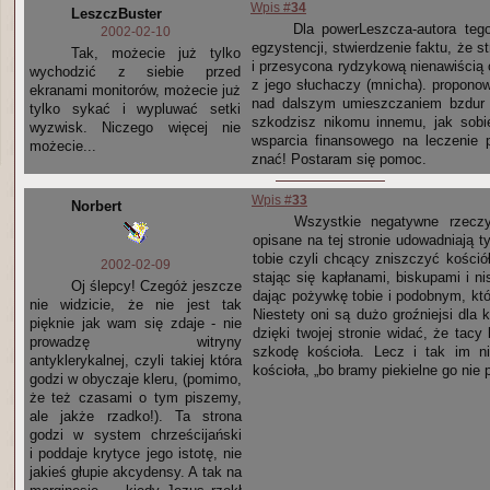
Wpis #
34
LeszczBuster
Dla powerLeszcza-autora teg
2002-02-10
egzystencji, stwierdzenie faktu, że s
Tak, możecie już tylko
i przesycona rydzykową nienawiścią
wychodzić z siebie przed
z jego słuchaczy (mnicha). propono
ekranami monitorów, możecie już
nad dalszym umieszczaniem bzdur n
tylko sykać i wypluwać setki
szkodzisz nikomu innemu, jak sobie
wyzwisk. Niczego więcej nie
wsparcia finansowego na leczenie 
możecie...
znać! Postaram się pomoc.
Wpis #
33
Norbert
Wszystkie negatywne rzeczy
opisane na tej stronie udowadniają ty
tobie czyli chcący zniszczyć kościół
2002-02-09
stając się kapłanami, biskupami i n
Oj ślepcy! Czegóż jeszcze
dając pożywkę tobie i podobnym, któr
nie widzicie, że nie jest tak
Niestety oni są dużo groźniejsi dla k
pięknie jak wam się zdaje - nie
dzięki twojej stronie widać, że tacy 
prowadzę witryny
szkodę kościoła. Lecz i tak im n
antyklerykalnej, czyli takiej która
kościoła, „bo bramy piekielne go nie
godzi w obyczaje kleru, (pomimo,
że też czasami o tym piszemy,
ale jakże rzadko!). Ta strona
godzi w system chrześcijański
i poddaje krytyce jego istotę, nie
jakieś głupie akcydensy. A tak na