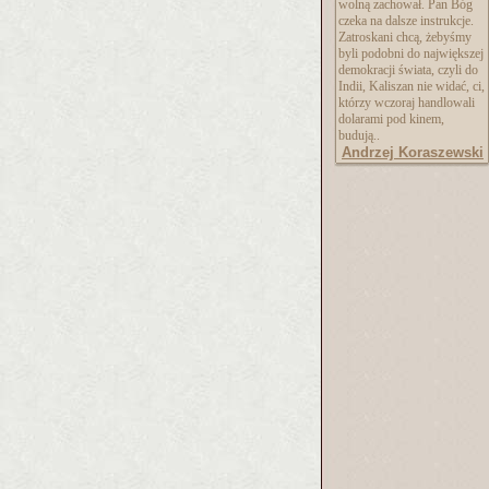
wolną zachował. Pan Bóg
czeka na dalsze instrukcje.
Zatroskani chcą, żebyśmy
byli podobni do największej
demokracji świata, czyli do
Indii, Kaliszan nie widać, ci,
którzy wczoraj handlowali
dolarami pod kinem,
budują..
Andrzej Koraszewski