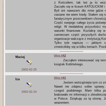
z Kościołem, tak też ja to wszy
Zaczęło się w liceum KATOLICKIM i 
Byli oni nawozem dla mnie gdzie r
zasiane nie wiem kiedy. Stałem się ni
fanatycznym przeciwnikiem chrześcijań
Część swojego całego życia poświęc
religii. W niedalekiej przyszłości
warunki finansowe. Kształcę się 
zamierzam część przyszłych doch
organizacje walczące z instytucją Koś
Tylko tyle napiszę — jakbym ch
zmieściłoby się w kilku tomach. Poz
Wpis #
42
Maciej
Zacząłem interesować się tem
książek Kotlińskiego.
2002-02-25
Wpis #
41
Iza
Jestem wstrząśnięta tym co zna
Nawet nie zdajesz sobie sprawy,
czegoś podobnego. Mam kilka po
2002-02-24
brakowało mi informacji o zbrodniczej
w Polsce. Dziękuję za tę stronę.
wrażeniem.