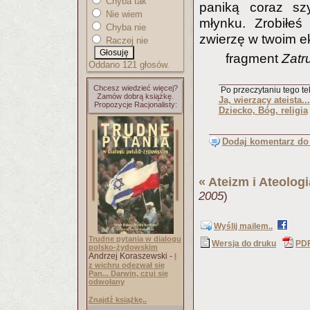
Chyba tak
paniką coraz sz
Nie wiem
młynku. Zrobiłe
Chyba nie
zwierzę w twoim e
Raczej nie
fragment
Zatr
Oddano 121 głosów.
Chcesz wiedzieć więcej?
Po przeczytaniu tego tek
Zamów dobrą książkę.
Ja, wierzący ateista...
Propozycje Racjonalisty:
Dziecko, Bóg, religia
Dodaj komentarz do 
«
Ateizm i Ateologi
2005
)
Wyślij mailem..
Trudne pytania w dialogu
Wersja do druku
PD
polsko-żydowskim
Andrzej Koraszewski -
I
z wichru odezwał się
Pan... Darwin, czuj się
odwołany
Znajdź książkę..