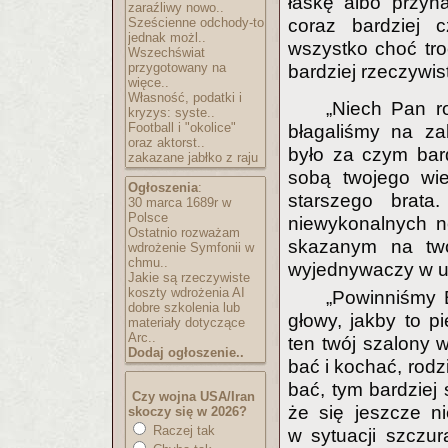
łaskę albo przyna
zaraźliwy nowo..
Sześcienne odchody-to
coraz bardziej c
jednak możl..
wszystko choć tro
Wszechświat
przygotowany na
bardziej rzeczywisty
więce..
Własność, podatki i
„Niech Pan r
kryzys: syste..
Football i "okolice"
błagaliśmy na za
oraz aktorst..
było za czym bard
zakazane jabłko z raju
sobą twojego wie
Ogłoszenia
:
starszego brat
30 marca 1689r w
Polsce
niewykonalnych n
Ostatnio rozważam
skazanym na two
wdrożenie Symfonii w
chmu..
wyjednywaczy w uz
Jakie są rzeczywiste
koszty wdrożenia AI
„Powinniśmy 
dobre szkolenia lub
głowy, jakby to p
materiały dotyczące
Arc..
ten twój szalony w
Dodaj ogłoszenie..
bać i kochać, rodz
bać, tym bardziej 
Czy wojna USA/Iran
że się jeszcze ni
skoczy się w 2026?
Raczej tak
w sytuacji szczur