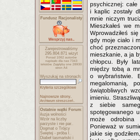
psychicznej: całe
i kaplic zostały 
mnie niczym truci
Fundusz Racjonalisty
Mieszkałeś we mn
Wprowadziłeś się
gdy moje ciało i 
Wesprzyj nas..
choć przeznaczon
Zarejestrowaliśmy
295.804.871
wizyt
mieszkanie, a ja
Ponad 1062 autorów
chłopcu. Były lat
napisało
dla nas 7343
tekstów.
Zajęłyby one 28930
między tobą a mną
stron A4
o wybraństwie. 
Wyszukaj na stronach:
megalomanią, p
Kryteria szczegółowe
świątobliwych wz
Najnowsze strony..
imieniu. Straszliw
Archiwum streszczeń..
z siebie sameg
Ostatnie wątki Forum
:
spotęgowanego uc
iluzja wolności
może odrobina m
Wzór na liczby
parzyste i nie par..
Ponieważ w sumie
Dogmat o Trójcy
jakie się godziłem
Świętej - próba l..
Diabeł tasmański i