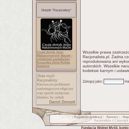
Sklepik "Racjonalisty"
Wszelkie prawa zastrzeżo
Czuję dotyk Jego
Makaronowych Macek -
Racjonalista.pl. Żadna c
emblemat pastafarian
reprodukowana ani wykorz
Koszulka Złota Rybka
autorskich. Wszelkie nar
Darwina
kodeksie karnym i ustawi
Złota myśl
Racjonalisty:
Zaloguj jako
:
Ha
Kluczowym problemem
marketingowym religii jest
więc sposób zachęcenia
klientów, by czekali.
Daniel Dennett
Regulamin publikacji
Bannery
Mapa
[
] [
] [
Racjonalista
Copyright
©
Fundacja Wolnej Myśli, kont