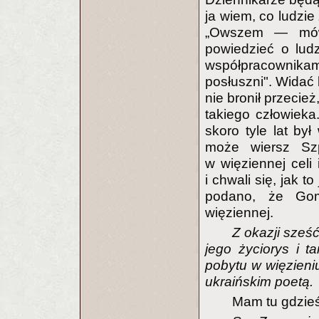
ja wiem, co ludzie
„Owszem — mówi
powiedzieć o ludz
współpracownikami
posłuszni". Widać 
nie bronił przecież
takiego człowieka
skoro tyle lat był
może wiersz Szp
w więziennej celi
i chwali się, jak 
podano, że Gomu
więziennej.
Z okazji sześ
jego życiorys i 
pobytu w więzieni
ukraińskim poetą.
Mam tu gdzieś