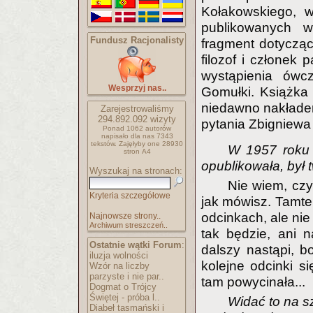
Kołakowskiego, w
publikowanych w 
Fundusz Racjonalisty
fragment dotycząc
filozof i członek
wystąpienia ów
Wesprzyj nas..
Gomułki. Książk
niedawno nakłade
Zarejestrowaliśmy
294.892.092
wizyty
pytania Zbigniewa
Ponad 1062 autorów
napisało
dla nas 7343
tekstów.
Zajęłyby one 28930
W 1957 roku 
stron A4
opublikowała, był 
Wyszukaj na stronach:
Nie wiem, czy
Kryteria szczegółowe
jak mówisz. Tamten
odcinkach, ale nie
Najnowsze strony..
Archiwum streszczeń..
tak będzie, ani 
Ostatnie wątki Forum
:
dalszy nastąpi, b
iluzja wolności
kolejne odcinki s
Wzór na liczby
parzyste i nie par..
tam powycinała...
Dogmat o Trójcy
Świętej - próba l..
Widać to na sz
Diabeł tasmański i