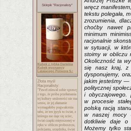
Andrzej Friszke t
Sklepik "Racjonalisty"
wręcz manifestem,
tekstu polegała, 
zrozumienia, dla
choćby nawet pr
minimum minimis
racjonalnie skonst
w sytuacji, w kt
stoimy w obliczu 
Okoliczność ta wy
Kubek z rybką Darwina
się nasz kraj, z
Kubek wyznawcy
Latającego Potwora S.:
dysponujemy, ora
jakim jesteśmy — 
Złota myśl
Racjonalisty:
politycznej społec
"Paweł zdawał sobie sprawę
i obyczajowego. 
z tego, że próba przełamania
tej kultury uniżoności nie ma
w procesie stałe
sensu, że jej złamanie
polską racją stanu
wymagałoby pogwałcenia
tabu, że ten język to świat, z
w naszej mocy o
którego nie daje się uciec,
świat czapki miętoszonej w
dotkliwie daje o
ręku w obliczu proboszcza,
Możemy tylko sta
policjanta, urzędnika, świat