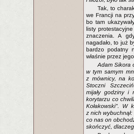
Tak, to chara
we Francji na prz
bo tam ukazywały 
listy protestacyjn
znaczenia. A gd
nagadało, to już b
bardzo podatny n
właśnie przez jego 
Adam Sikora o
w tym samym mnie
z mównicy, na ko
Stoczni Szczeciń
mijały godziny i 
korytarzu co chwil
Kołakowski". W k
z nich wybuchnął: "
co nas on obchodz
skończyć, dlaczego