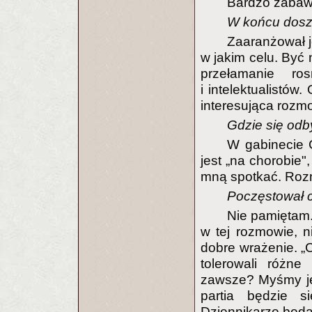
Bardzo zabawn
W końcu doszł
Zaaranżował j
w jakim celu. Być 
przełamanie ros
i intelektualistów.
interesująca rozm
Gdzie się od
W gabinecie 
jest „na chorobie"
mną spotkać. Roz
Poczęstował 
Nie pamiętam.
w tej rozmowie, n
dobre wrażenie. „
tolerowali różne
zawsze? Myśmy je t
partia będzie s
Dziennikarze będą 