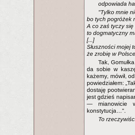
odpowiada ha
"Tylko mnie ni
bo tych pogróżek ni
A co zaś tyczy się
to dogmatyczny m
[...]
Słuszności mojej t
że zrobię w Polsce
Tak, Gomułka b
da sobie w kaszę
każemy, mówił, od 
powiedziałem: „Tak
dostaję pootwier
jest gdzieś napis
— mianowicie w
konstytucja…".
To rzeczywiśc