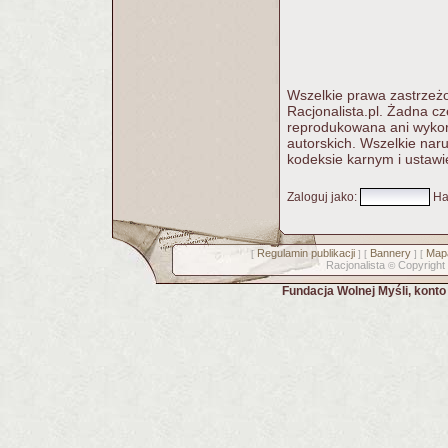
Wszelkie prawa zastrzeżo
Racjonalista.pl. Żadna c
reprodukowana ani wykorz
autorskich. Wszelkie nar
kodeksie karnym i ustawi
Zaloguj jako
:
Ha
Regulamin publikacji
Bannery
Mapa
[
] [
] [
Racjonalista
Copyright
©
Fundacja Wolnej Myśli, kont