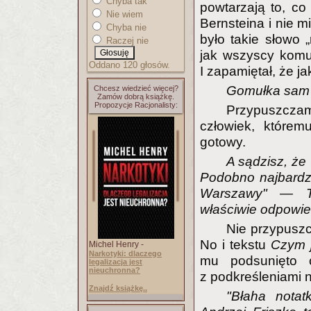
Chyba tak
powtarzają to, co 
Nie wiem
Bernsteina i nie mi
Chyba nie
było takie słowo 
Raczej nie
jak wszyscy komun
Oddano 120 głosów.
I zapamiętał, że ja
Gomułka sam 
Chcesz wiedzieć więcej?
Zamów dobrą książkę.
Propozycje Racjonalisty:
Przypuszczam,
człowiek, którem
gotowy.
A sądzisz, że
Podobno najbardzie
Warszawy" — Te
właściwie odpowie
Nie przypuszcz
No i tekstu
Czym j
Michel Henry -
Narkotyki: dlaczego
mu podsunięto c
legalizacja jest
nieuchronna?
z podkreśleniami 
Znajdź książkę..
"Błaha notat