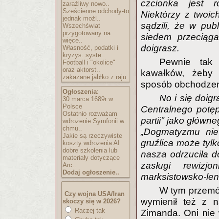
czcionka jest r
zaraźliwy nowo..
Sześcienne odchody-to
Niektórzy z twoic
jednak możl..
sądzili, że w publ
Wszechświat
przygotowany na
siedem przeciąga
więce..
doigrasz.
Własność, podatki i
kryzys: syste..
Pewnie tak
Football i "okolice"
oraz aktorst..
kawałków, żeby
zakazane jabłko z raju
sposób obchodzeni
Ogłoszenia
:
No i się doig
30 marca 1689r w
Polsce
Centralnego potęp
Ostatnio rozważam
partii" jako główn
wdrożenie Symfonii w
chmu..
„Dogmatyzmu nie 
Jakie są rzeczywiste
gruźlica może tyl
koszty wdrożenia AI
dobre szkolenia lub
nasza odrzuciła d
materiały dotyczące
zasługi rewizj
Arc..
Dodaj ogłoszenie..
marksistowsko-le
W tym przemó
Czy wojna USA/Iran
wymienił też z 
skoczy się w 2026?
Raczej tak
Zimanda. Oni nie 