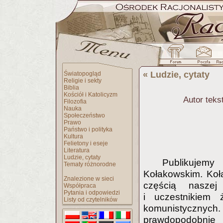
«
Ludzie, cytaty
Światopogląd
Religie i sekty
Biblia
Kościół i Katolicyzm
Autor teks
Filozofia
Nauka
Społeczeństwo
Prawo
Państwo i polityka
Kultura
Felietony i eseje
Literatura
Ludzie, cytaty
Publikujem
Tematy różnorodne
Kołakowskim. Koła
Znalezione w sieci
częścią naszej 
Współpraca
Pytania i odpowiedzi
i uczestnikiem
Listy od czytelników
komunistycznych.
prawdopodobnie