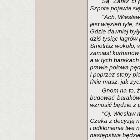
Są. Zaraz ci
Szpota pojawia si
"Ach, Wiesław
jest więzień tyle, 
Gdzie dawniej były
dziś tysiąc łagró
Smotrisz wokoło, w
zamiast kurhanów 
a w tych barakach
prawie połowa pęd
I poprzez stepy pi
ťNie masz, jak życ
Gnom na to, ż
budować baraków, 
wznosić będzie z 
"Oj, Wiesław m
Czeka z decyzją n
i odkłonienie twe 
następstwa będzie 