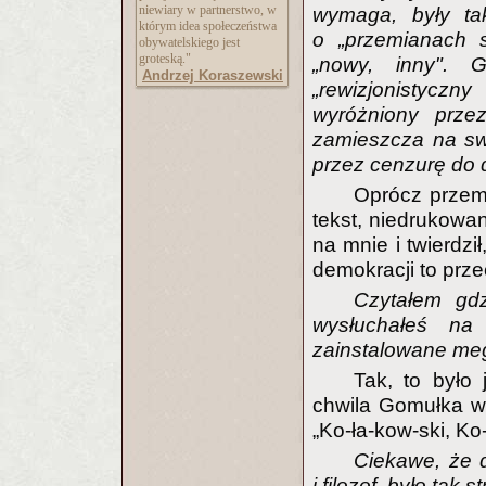
niewiary w partnerstwo, w
wymaga, były tak
którym idea społeczeństwa
o „przemianach s
obywatelskiego jest
groteską."
„nowy, inny". 
Andrzej Koraszewski
„rewizjonistyczn
wyróżniony przez
zamieszcza na sw
przez cenzurę do 
Oprócz przem
tekst, niedrukowan
na mnie i twierdzi
demokracji to prze
Czytałem gd
wysłuchałeś na
zainstalowane me
Tak, to było
chwila Gomułka w
„Ko-ła-kow-ski, Ko
Ciekawe, że d
i filozof, było tak 