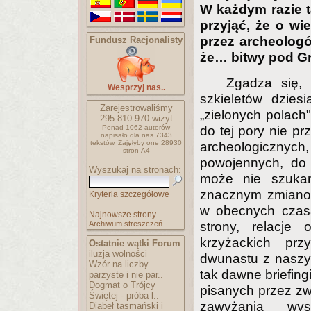
W każdym razie t
przyjąć, że o wi
przez archeologów
Fundusz Racjonalisty
że… bitwy pod Gr
Zgadza się, 
Wesprzyj nas..
szkieletów dzies
Zarejestrowaliśmy
„zielonych polach
295.810.970
wizyt
Ponad 1062 autorów
do tej pory nie 
napisało
dla nas 7343
tekstów.
Zajęłyby one 28930
archeologicznyc
stron A4
powojennych, do 
Wyszukaj na stronach:
może nie szukan
znacznym zmianom
Kryteria szczegółowe
w obecnych czasa
Najnowsze strony..
Archiwum streszczeń..
strony, relacje
krzyżackich prz
Ostatnie wątki Forum
:
iluzja wolności
dwunastu z naszyc
Wzór na liczby
tak dawne briefingi
parzyste i nie par..
Dogmat o Trójcy
pisanych przez z
Świętej - próba l..
zawyżania wys
Diabeł tasmański i