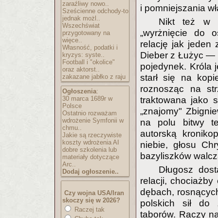
zaraźliwy nowo..
i pomniejszania w
Sześcienne odchody-to
jednak możl..
Nikt też w 
Wszechświat
„wyrżnięcie do o
przygotowany na
więce..
relację jak jeden
Własność, podatki i
Dieber z Łużyc — b
kryzys: syste..
Football i "okolice"
pojedynek. Króla 
oraz aktorst..
starł się na kop
zakazane jabłko z raju
roznosząc na str
Ogłoszenia
:
30 marca 1689r w
traktowana jako s
Polsce
„znajomy" Zbigniew
Ostatnio rozważam
wdrożenie Symfonii w
na polu bitwy t
chmu..
autorską kroniko
Jakie są rzeczywiste
koszty wdrożenia AI
niebie, głosu Ch
dobre szkolenia lub
bazyliszków walc
materiały dotyczące
Arc..
Długosz dost
Dodaj ogłoszenie..
relacji, chociażb
dębach, rosnących
Czy wojna USA/Iran
skoczy się w 2026?
polskich sił do 
Raczej tak
taborów. Raczy nas