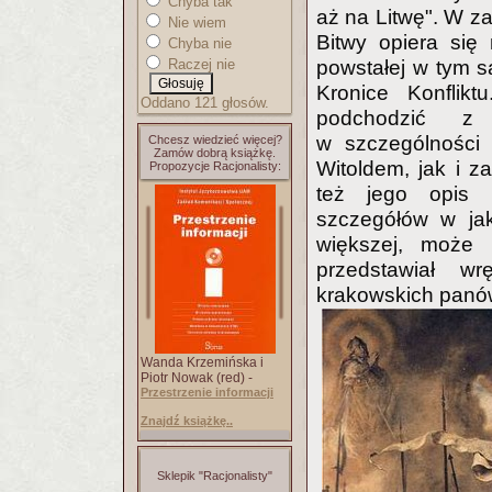
Chyba tak
aż na Litwę". W z
Nie wiem
Bitwy opiera się 
Chyba nie
Raczej nie
powstałej w tym s
Kronice Konflikt
Oddano 121 głosów.
podchodzić z
w szczególności 
Chcesz wiedzieć więcej?
Zamów dobrą książkę.
Witoldem, jak i z
Propozycje Racjonalisty:
też jego opis p
szczegółów w jak
większej, może b
przedstawiał w
krakowskich panó
Wanda Krzemińska i
Piotr Nowak (red) -
Przestrzenie informacji
Znajdź książkę..
Sklepik "Racjonalisty"