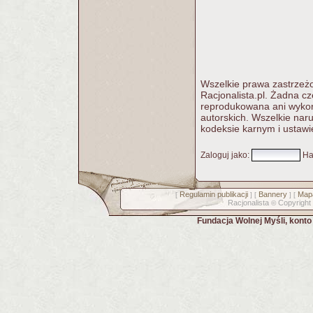
Wszelkie prawa zastrzeżo
Racjonalista.pl. Żadna c
reprodukowana ani wykorz
autorskich. Wszelkie nar
kodeksie karnym i ustawi
Zaloguj jako
:
Ha
Regulamin publikacji
Bannery
Mapa
[
] [
] [
Racjonalista
Copyright
©
Fundacja Wolnej Myśli, kont