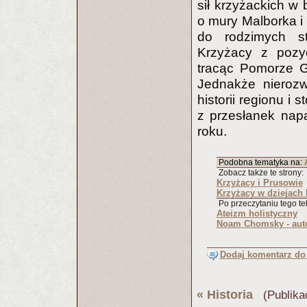
sił krzyżackich w 
o mury Malborka i
do rodzimych s
Krzyżacy z pozyc
tracąc Pomorze Gd
Jednakże nierozw
historii regionu i
z przesłanek nap
roku.
Podobna tematyka na:
Zobacz także te strony:
Krzyżacy i Prusowie
Krzyżacy w dziejach 
Po przeczytaniu tego tek
Ateizm holistyczny
Noam Chomsky - auto
Dodaj komentarz do 
«
Historia
(Publika