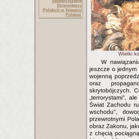
Stowarzyszenie
Dziennikarzy
Polskich w Telewizji
Polskiej
Wielki ks
W nawiązani
jeszcze o jednym 
wojenną poprzedz
oraz propaga
skrytobójczych. 
„terrorystami", a
Świat Zachodu ru
wschodu", dowod
przewrotnymi Pola
obraz Zakonu, jako
z chęcią pociągną