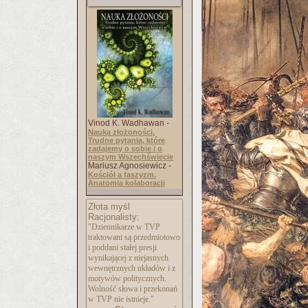
Vinod K. Wadhawan -
Nauka złożoności.
Trudne pytania, które
zadajemy o sobie i o
naszym Wszechświecie
Mariusz Agnosiewicz -
Kościół a faszyzm.
Anatomia kolaboracji
Złota myśl
Racjonalisty:
"Dziennikarze w TVP
traktowani są przedmiotowo
i poddani stałej presji
wynikającej z niejasnych
wewnętrznych układów i z
motywów politycznych.
Wolność słowa i przekonań
w TVP nie istnieje."