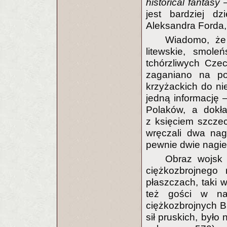
historical fantasy
—
jest bardziej dz
Aleksandra Forda,
Wiadomo, że 
litewskie, smole
tchórzliwych Cze
zaganiano na pol
krzyżackich do n
jedną informację 
Polaków, a dokł
z księciem szczec
wręczali dwa nagi
pewnie dwie nagie L
Obraz wojsk 
ciężkozbrojnego 
płaszczach, taki 
też gości w na
ciężkozbrojnych B
sił pruskich, było