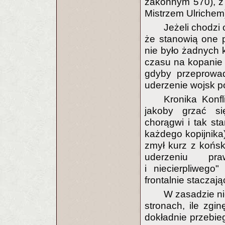
zakonnym 570), z 
Mistrzem Ulrichem
Jeżeli chodzi
że stanowią one pó
nie było żadnych k
czasu na kopanie 
gdyby przeprowad
uderzenie wojsk po
Kronika Konf
jakoby grzać si
chorągwi i tak sta
każdego kopijnika)
zmył kurz z końsk
uderzeniu pr
i niecierpliwego
frontalnie staczają
W zasadzie ni
stronach, ile zginę
dokładnie przebie