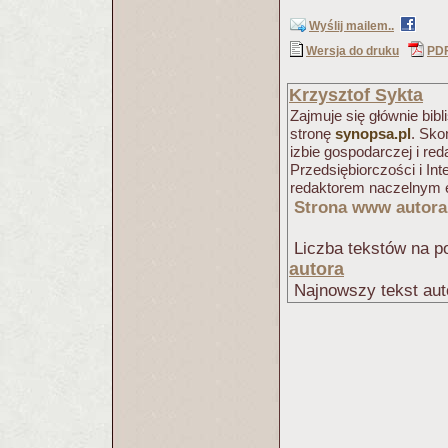
Wyślij mailem..
Wersja do druku
PD
Krzysztof Sykta
Zajmuje się głównie bib
stronę
synopsa.pl
. Sko
izbie gospodarczej i r
Przedsiębiorczości i Int
redaktorem naczelnym e
Strona www autora
Liczba tekstów na po
autora
Najnowszy tekst aut