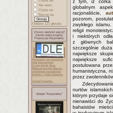
Chyba tak
z tym, iż córka
Nie wiem
globalnym aspek
Chyba nie
racjonaliście,
au
Raczej nie
pozorom, postula
Oddano 121 głosów.
zwykłego islamu.
religii monoteis
Chcesz wiedzieć więcej?
Zamów dobrą książkę.
i niektórych odł
Propozycje Racjonalisty:
z głównych baha
szczególnie duża
największe skupi
największe suf
Prowadzę się rozumnie
(dla kierowców)
postulowana przez
Czuję dotyk Jego
Makaronowych Macek -
humanistyczna, ni
emblemat pastafarian
Kubek z rybką Darwina
przez zwolenników
Znajdź książkę..
Zdecydowani
nurtów islamskic
Sklepik "Racjonalisty"
którym przydaje s
nienawiści do Ży
bahaistów mieśc
w tradycyjnym isl