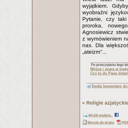
wyjątkiem. Gdyb
wyobraźni języko
Pytanie, czy tak
proroka, noweg
Agnosiewicz stwi
z wymówieniem naz
nas. Dla większo
„ateizm"...
Po przeczytaniu tego tek
Wojna i wiara w trady
Czy to do Pana dotar
Dodaj komentarz do 
«
Religie azjatycki
Wyślij mailem..
Wersja do druku
PD