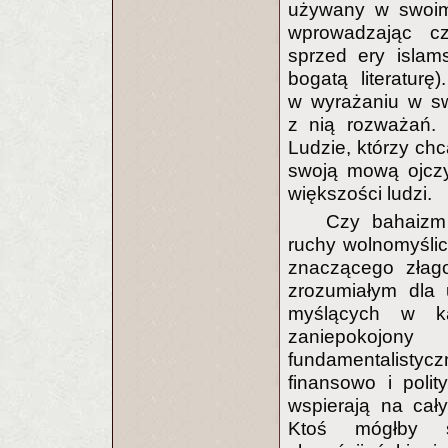
używany w swoim k
wprowadzając cz
sprzed ery islams
bogatą literatur
w wyrażaniu w sw
z nią rozważań. 
Ludzie, którzy chc
swoją mową ojczy
większości ludzi.
Czy bahaizm
ruchy wolnomyślici
znaczącego złago
zrozumiałym dla 
myślących w k
zaniepokojon
fundamentalist
finansowo i poli
wspierają na cał
Ktoś mógłby st