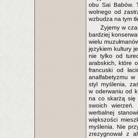
obu Sai Babów. T
wolnego od zast
wzbudza na tym tl
Żyjemy w cza
bardziej konserwa
wielu muzułmanów 
językiem kultury j
nie tylko od ture
arabskich, które 
francuski od ła
analfabetyzmu w 
styl myślenia, z
w oderwaniu od k
na co skarżą się 
swoich wierzeń. 
werbalnej stanow
większości miesz
myślenia. Nie przy
zrezygnował z al