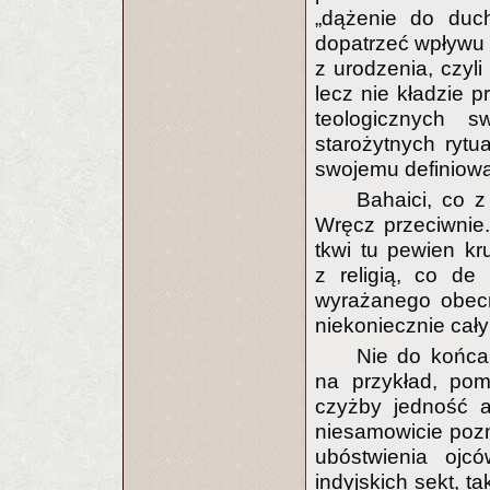
„dążenie do duc
dopatrzeć wpływu 
z urodzenia, czyli
lecz nie kładzie 
teologicznych s
starożytnych ryt
swojemu definiowa
Bahaici, co 
Wręcz przeciwnie.
tkwi tu pewien k
z religią, co de
wyrażanego obecn
niekoniecznie cały
Nie do końca
na przykład, pom
czyżby jedność a
niesamowicie pozn
ubóstwienia ojc
indyjskich sekt, t