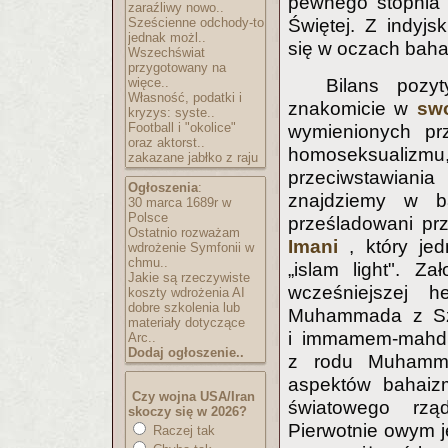
pewnego stopnia 
zaraźliwy nowo..
Sześcienne odchody-to
Świętej. Z indyj
jednak możl..
się w oczach baha
Wszechświat
przygotowany na
więce..
Bilans pozy
Własność, podatki i
znakomicie w
swo
kryzys: syste..
Football i "okolice"
wymienionych pr
oraz aktorst..
homoseksualiz
zakazane jabłko z raju
przeciwstawiani
Ogłoszenia
:
znajdziemy w b
30 marca 1689r w
Polsce
prześladowani pr
Ostatnio rozważam
Imani
, który jed
wdrożenie Symfonii w
chmu..
„islam light". Za
Jakie są rzeczywiste
wcześniejszej h
koszty wdrożenia AI
dobre szkolenia lub
Muhammada z Szir
materiały dotyczące
i immamem-mahdi
Arc..
Dodaj ogłoszenie..
z rodu Muhamma
aspektów bahaizm
Czy wojna USA/Iran
światowego rzą
skoczy się w 2026?
Pierwotnie owym j
Raczej tak