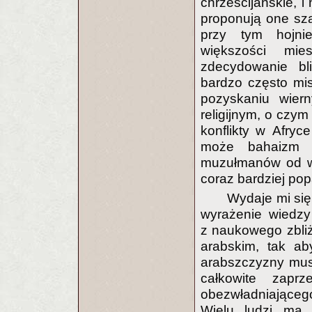
chrześcijańskie, i 
proponują one sza
przy tym hojnie
większości mie
zdecydowanie bli
bardzo często mis
pozyskaniu wier
religijnym, o czym
konflikty w Afryc
może bahaizm j
muzułmanów od wr
coraz bardziej po
Wydaje mi się
wyrażenie wiedzy
z naukowego zbliż
arabskim, tak aby
arabszczyzny mus
całkowite zapr
obezwładniająceg
Wielu ludzi ma 