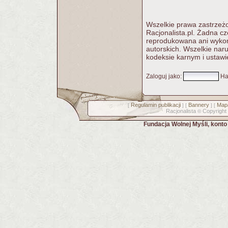
Wszelkie prawa zastrzeżo
Racjonalista.pl. Żadna c
reprodukowana ani wykorz
autorskich. Wszelkie nar
kodeksie karnym i ustawi
Zaloguj jako
:
Ha
Regulamin publikacji
Bannery
Mapa
[
] [
] [
Racjonalista
Copyright
©
Fundacja Wolnej Myśli, kont