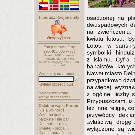
osadzonej na pla
Fundusz Racjonalisty
dwuspadowych dac
na zwieńczeniu, 
kwiatu lotosu. Sy
Wesprzyj nas..
Lotos, w sanskr
Zarejestrowaliśmy
295.483.305
wizyt
symboliki hindui
Ponad 1062 autorów
z islamu. Cyfra 
napisało
dla nas 7343
tekstów.
Zajęłyby one 28930
bahaistów, który
stron A4
Nawet miasto Delhi
Wyszukaj na stronach:
przypadkowo dźwi
Kryteria szczegółowe
najwięcej wyzna
Najnowsze strony..
z ogólnej liczby
Archiwum streszczeń..
Przypuszczam, iż
Ostatnie wątki Forum
:
też inne religie, 
iluzja wolności
przywódcy deklar
Wzór na liczby
parzyste i nie par..
„właściwą drogę
Dogmat o Trójcy
wyłączone są wie
Świętej - próba l..
Diabeł tasmański i