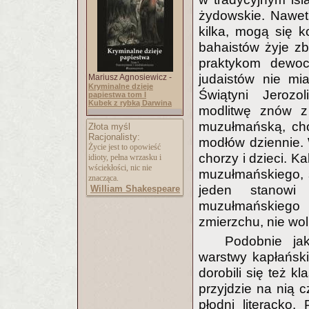
żydowskie. Nawet 
kilka, mogą się k
bahaistów żyje zb
praktykom dewoc
judaistów nie mi
Mariusz Agnosiewicz -
Kryminalne dzieje
Świątyni Jerozo
papiestwa tom I
Kubek z rybką Darwina
modlitwę znów z 
muzułmańską, cho
Złota myśl
Racjonalisty:
modłów dziennie. 
Życie jest to opowieść
chorzy i dzieci. K
idioty, pełna wrzasku i
wściekłości, nic nie
muzułmańskiego, s
znacząca.
jeden stanowi
William Shakespeare
muzułmańskiego 
zmierzchu, nie wol
Podobnie ja
warstwy kapłański
dorobili się też k
przyjdzie na nią 
płodni literacko.