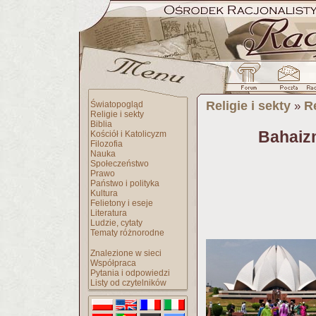
Religie i sekty
Re
Światopogląd
»
Religie i sekty
Biblia
Bahaizm
Kościół i Katolicyzm
Filozofia
Nauka
Społeczeństwo
Prawo
Państwo i polityka
Kultura
Felietony i eseje
Literatura
Ludzie, cytaty
Tematy różnorodne
Znalezione w sieci
Współpraca
Pytania i odpowiedzi
Listy od czytelników