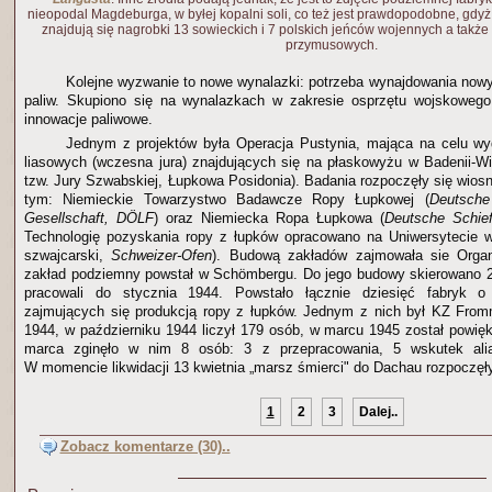
nieopodal Magdeburga, w byłej kopalni soli, co też jest prawdopodobne, gdy
znajdują się nagrobki 13 sowieckich i 7 polskich jeńców wojennych a także
przymusowych.
Kolejne wyzwanie to nowe wynalazki: potrzeba wynajdowania now
paliw. Skupiono się na wynalazkach w zakresie osprzętu wojskowego 
innowacje paliwowe.
Jednym z projektów była Operacja Pustynia, mająca na celu wy
liasowych (wczesna jura) znajdujących się na płaskowyżu w Badenii-Wi
tzw. Jury Szwabskiej, Łupkowa Posidonia). Badania rozpoczęły się wios
tym: Niemieckie Towarzystwo Badawcze Ropy Łupkowej (
Deutsche
Gesellschaft, DÖLF
) oraz Niemiecka Ropa Łupkowa (
Deutsche Schief
Technologię pozyskania ropy z łupków opracowano na Uniwersytecie w 
szwajcarski,
Schweizer-Ofen
). Budową zakładów zajmowała sie Organ
zakład podziemny powstał w Schömbergu. Do jego budowy skierowano 2
pracowali do stycznia 1944. Powstało łącznie dziesięć fabryk o 
zajmujących się produkcją ropy z łupków. Jednym z nich był KZ From
1944, w październiku 1944 liczył 179 osób, w marcu 1945 został powię
marca zginęło w nim 8 osób: 3 z przepracowania, 5 wskutek ali
W momencie likwidacji 13 kwietnia „marsz śmierci" do Dachau rozpoczęł
1
2
3
Dalej..
Zobacz komentarze (30)..