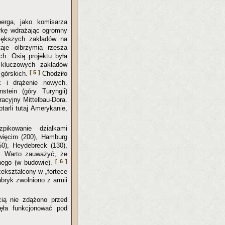
erga, jako komisarza
rkę wdrażając ogromny
 większych zakładów na
taje olbrzymia rzesza
ch. Osią projektu była
 kluczowych zakładów
[ 5 ]
 górskich.
Chodziło
k i drążenie nowych.
tein (góry Turyngii)
racyjny Mittelbau-Dora.
arli tutaj Amerykanie,
pikowanie działkami
więcim (200), Hamburg
50), Heydebreck (130),
). Warto zauważyć, że
[ 6 ]
znego (w budowie).
zekształcony w „fortece
bryk zwolniono z armii
ią nie zdążono przed
ęła funkcjonować pod