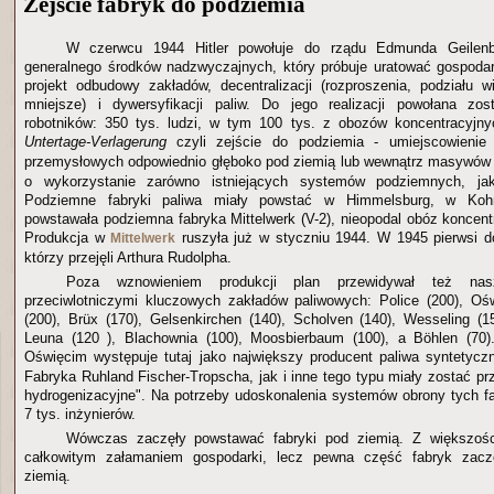
Zejście fabryk do podziemia
W czerwcu 1944 Hitler powołuje do rządu Edmunda Geilenb
generalnego środków nadzwyczajnych, który próbuje uratować gospoda
projekt odbudowy zakładów, decentralizacji (rozproszenia, podziału
mniejsze) i dywersyfikacji paliw. Do jego realizacji powołana zos
robotników: 350 tys. ludzi, w tym 100 tys. z obozów koncentracyjny
Untertage-Verlagerung
czyli zejście do podziemia - umiejscowienie
przemysłowych odpowiednio głęboko pod ziemią lub wewnątrz masywów
o wykorzystanie zarówno istniejących systemów podziemnych, ja
Podziemne fabryki paliwa miały powstać w Himmelsburg, w Kohns
powstawała podziemna fabryka Mittelwerk (V-2), nieopodal obóz koncent
Produkcja w
ruszyła już w styczniu 1944. W 1945 pierwsi dot
Mittelwerk
którzy przejęli Arthura Rudolpha.
Poza wznowieniem produkcji plan przewidywał też nasz
przeciwlotniczymi kluczowych zakładów paliwowych: Police (200), Oś
(200), Brüx (170), Gelsenkirchen (140), Scholven (140), Wesseling (1
Leuna (120 ), Blachownia (100), Moosbierbaum (100), a Böhlen (70
Oświęcim występuje tutaj jako największy producent paliwa syntetyc
Fabryka Ruhland Fischer-Tropscha, jak i inne tego typu miały zostać pr
hydrogenizacyjne". Na potrzeby udoskonalenia systemów obrony tych fa
7 tys. inżynierów.
Wówczas zaczęły powstawać fabryki pod ziemią. Z większośc
całkowitym załamaniem gospodarki, lecz pewna część fabryk zacz
ziemią.