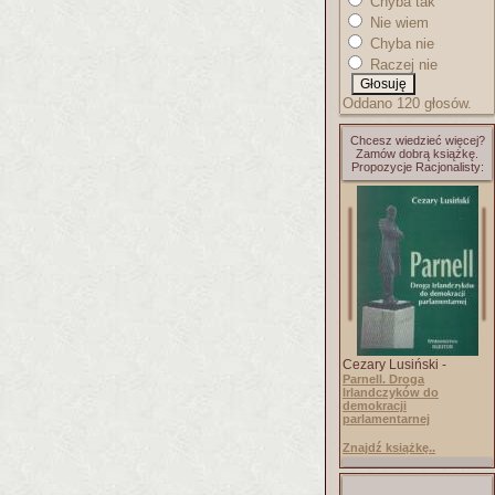
Chyba tak
Nie wiem
Chyba nie
Raczej nie
Oddano 120 głosów.
Chcesz wiedzieć więcej?
Zamów dobrą książkę.
Propozycje Racjonalisty:
Cezary Lusiński -
Parnell. Droga
Irlandczyków do
demokracji
parlamentarnej
Znajdź książkę..