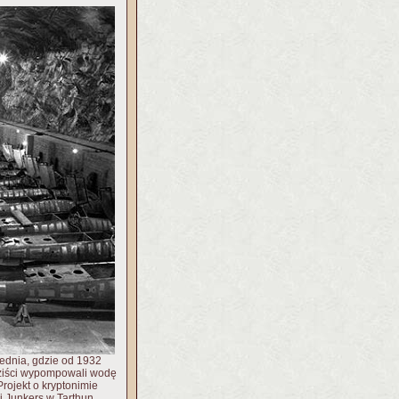
iednia, gdzie od 1932
aziści wypompowali wodę
rojekt o kryptonimie
ki Junkers w Tarthun,