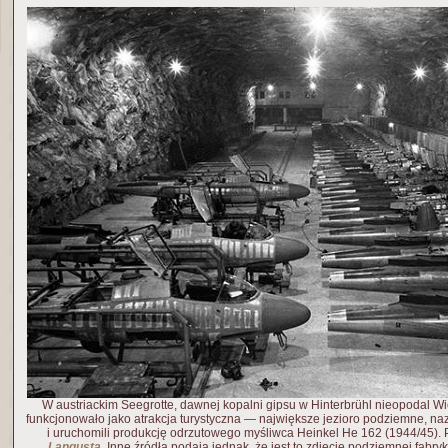
W austriackim Seegrotte, dawnej kopalni gipsu w Hinterbrühl nieopodal W
funkcjonowało jako atrakcja turystyczna — największe jezioro podziemne, n
i uruchomili produkcję odrzutowego myśliwca Heinkel He 162 (1944/45). P
Langusta
. Inne źródła podają jednak, że jest to zdjęcie podziemnej fabry