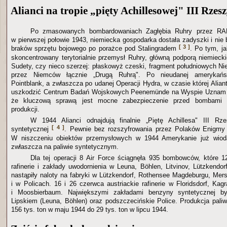
Alianci na tropie „pięty Achillesowej" III Rzes
Po zmasowanych bombardowaniach Zagłębia Ruhry przez RAF
w pierwszej połowie 1943, niemiecka gospodarka dostała zadyszki i nie 
[ 3 ]
braków sprzętu bojowego po porażce pod Stalingradem
. Po tym, j
skoncentrowany terytorialnie przemysł Ruhry, główną podporą niemiecki
Sudety, czy nieco szerzej: płaskowyż czeski, fragment południowych N
przez Niemców łącznie „Drugą Ruhrą". Po nieudanej amerykańsko-
Pointblank, a zwłaszcza po udanej Operacji Hydra, w czasie której Alia
uszkodzić Centrum Badań Wojskowych Peenemünde na Wyspie Uznam 
że kluczową sprawą jest mocne zabezpieczenie przed bombami s
produkcji.
W 1944 Alianci odnajdują finalnie „Piętę Achillesa" III Rz
[ 4 ]
syntetycznej
. Pewnie bez rozszyfrowania przez Polaków Enigmy 
W niszczeniu obiektów przemysłowych w 1944 Amerykanie już wiodą
zwłaszcza na paliwie syntetycznym.
Dla tej operacji 8 Air Force ściągnęła 935 bombowców, które 
rafinerie i zakłady uwodornienia w Leuna, Böhlen, Litvinov, Lützkendor
nastąpiły naloty na fabryki w Lützkendorf, Rothensee Magdeburgu, Mers
i w Policach. 16 i 26 czerwca austriackie rafinerie w Floridsdorf, Ka
i Moosbierbaum. Największymi zakładami benzyny syntetycznej b
Lipskiem (Leuna, Böhlen) oraz podszczecińskie Police. Produkcja paliw
156 tys. ton w maju 1944 do 29 tys. ton w lipcu 1944.