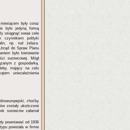
 miesiącem były coraz
ie było jedyną formą
By osiągnąć swoje cele
 czynnikiem polityki
lin, np. rud żelaza.
 Urząd do Spraw Planu
aniem było kierowanie
ści surowcowej. Mógł
iązanym z gospodarką.
eby, mający na celu
ątem uniezależnienia
ólnoeuropejski, choćby
tóre zostały ukończone
atek surowców załamał
zęły powstawać od 1936
typu powstała w firmie