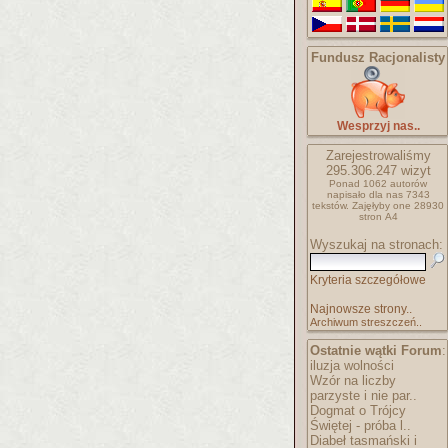
Fundusz Racjonalisty
Wesprzyj nas..
Zarejestrowaliśmy
295.306.247
wizyt
Ponad 1062 autorów
napisało
dla nas 7343
tekstów.
Zajęłyby one 28930
stron A4
Wyszukaj na stronach:
Kryteria szczegółowe
Najnowsze strony..
Archiwum streszczeń..
Ostatnie wątki Forum
:
iluzja wolności
Wzór na liczby
parzyste i nie par..
Dogmat o Trójcy
Świętej - próba l..
Diabeł tasmański i