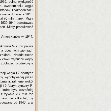
1939, pełną wydajność
a uwodornieniu węgla
kładów Hydrogenizacji
anowana do końca 1943.
ał 70 mln marek. Miały
h 1939-1944 powstawała
rben. Miały produkować
ez Amerykanów w 1944,
ukowała 577 ton paliwa
na obecnych ziemiach
zakładu Norddeutsche
W chwili wybuchu wojny
 zdolność produkcyjną
acji węgla i 7 opartych
ropy wydobywanej przez
munii: rafinerie wokół
i i 9 fabryk syntezy F-
, które były wcześniej
 zużywała 2,7 mln ton
jeszcze kilka lat, by
bardowane od 1943, a w