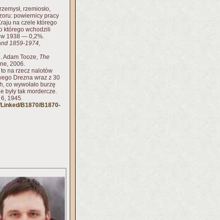
zemysł, rzemiosło,
oru: powiernicy pracy
raju na czele którego
 którego wchodzili
%, w 1938 — 0,2%.
hland 1859-1974
,
li. Adam Tooze,
The
ane, 2006.
to na rzecz nalotów
wego Drezna wraz z 30
h, co wywołało burzę
e były tak mordercze.
 6, 1945.
/Linked/B1870/B1870-