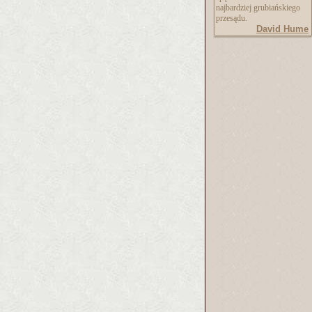
najbardziej grubiańskiego
przesądu.
David Hume