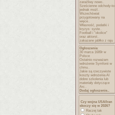
zaraźliwy nowo..
Sześcienne odchody-to
jednak możl..
Wszechświat
przygotowany na
więce..
Własność, podatki i
kryzys: syste..
Football i "okolice"
oraz aktorst..
zakazane jabłko z raju
Ogłoszenia
:
30 marca 1689r w
Polsce
Ostatnio rozważam
wdrożenie Symfonii w
chmu..
Jakie są rzeczywiste
koszty wdrożenia AI
dobre szkolenia lub
materiały dotyczące
Arc..
Dodaj ogłoszenie..
Czy wojna USA/Iran
skoczy się w 2026?
Raczej tak