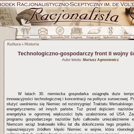
Kultura
Historia
»
Technologiczno-gospodarczy front II wojny ś
Autor tekstu:
Mariusz Agnosiewicz
W latach 30. niemiecka gospodarka osiągnęła duże tempo
innowacyjności technologicznej i koncentracji na polityce surowcowej.
służyć uwolnieniu się Niemiec od rozstrzygnięć Traktatu Wersalskiego:
energetycznemu od innych państw. Tuż przed dojściem nazistów
energetyka w ogromnej większości była uzależniona od USA. Za
programu gospodarczego nazistów było całkowite uniezależnienie 
Niemcom wciąż brakowało kilku lat dla dokończenia tego projektu. I
najważniejszym źródłem klęski Niemiec w wojnie, która równolegl