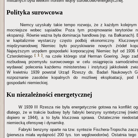
militarnych była wielkim frontem wojny surowcowo-energetycznej.
Polityka surowcowa
Niemcy uzyskały takie tempo rozwoju, że z każdym kolejnym
mocniejsze wobec sąsiadów. Poza tym przejmowanie terytoriów n
ekspansji. Równie ważna była dominacja handlowa (np. na Bałkanach). 
w kapitalizmie wystarczy często podbój ekonomiczny. Kluczowym
międzynarodowej Niemiec było pozyskiwanie nowych źródeł kopa
Najwyższym urzędem gospodarki korporacyjnej Niemiec był od 1936
[ 1 ]
Czteroletniego
, na czele którego stał Herman Goering. Jego zad
rozbudową przemysłu surowcowego w celu osiągnięcia samodzielno
wydawać polecenia każdemu ministerstwu i instytucji jakkolwiek zw
W kwietniu 1939 powstał Urząd Rzeszy ds. Badań Naukowych Gl
rozpoznanie zasobów kopalnych do możliwej eksploatacji, pod k
gospodarki niemieckiej.
Ku niezależności energetycznej
W 1939 III Rzesza nie była energetycznie gotowa na konflikt og
dlatego, że w trakcie budowy były fabryki benzyny syntetycznej (niek
dopiero w 1944), a to była kluczowa sprawa. Ostatecznie niedost
niemiecką ofensywę i dynamikę.
Fabryki benzyny oparte na tzw. syntezie Fischera-Tropscha zac
(pierwsza miała wydajność 200 tys. ton węglowodorów). Ostatnia tego 