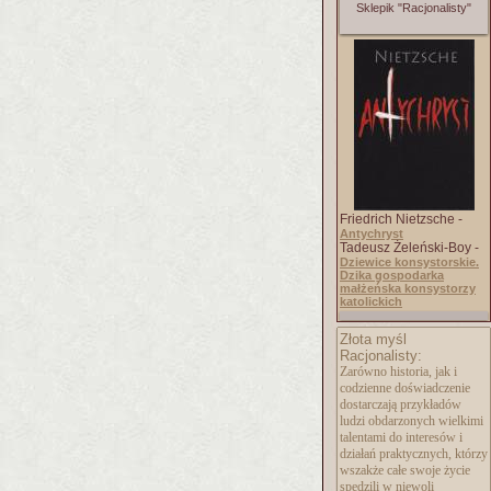
Sklepik "Racjonalisty"
Friedrich Nietzsche -
Antychryst
Tadeusz Żeleński-Boy -
Dziewice konsystorskie.
Dzika gospodarka
małżeńska konsystorzy
katolickich
Złota myśl
Racjonalisty:
Zarówno historia, jak i
codzienne doświadczenie
dostarczają przykładów
ludzi obdarzonych wielkimi
talentami do interesów i
działań praktycznych, którzy
wszakże całe swoje życie
spędzili w niewoli