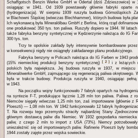
Schaffgotsch Benzin Werke GmbH w Odertal (dziś Zdzieszowice) w 
osiągając w 1941. Od 1939 powstawały głównie fabryki oparte n
(hydrogenizacja). W sierpniu 1939 ruszyła budowa Górnośląskich Za
w Blachowni Śląskiej (wówczas Blechhammer), których budowa była pl
Ich wykonawcą była Mineralölbau GmbH z Berlina, którą rząd dofinansow
one produkować 350 tys. ton paliwa. Ruszyły dopiero w 1944. W latac
także fabryka benzyny syntetycznej w Kędzierzynie należąca do IG Fa
300 tys. ton.
Trzy te opolskie zakłady były intensywnie bombardowane prz
w konsekwencji nigdy nie osiągnęły zakładanego planu produkcyjnego.
Fabryka benzyny w Policach należąca do IG Farben w 1943 prod
[ 2 ]
(15% niemieckiej produkcji benzyny syntetycznej)
i z leżących 
polskich była największa. Jej budowa ruszyła w 1937, w miejscu 
Mineralöwerke GmbH, zajmującego się regeneracją paliwa okrętowego. 
była w trakcie budowy. Produkcja ruszyła w 1940, osiągając pełną
w 1943.
Na początku wojny funkcjonowało 7 fabryk opartych na hydrogeniz
na syntezie F-T, produkujące łącznie 1,28 mln ton paliwa. Paliwa z 
Niemców sięgały wówczas 1,25 mln ton, zaś importowane (głównie z Ru
Ploeszti) — 1,08 mln ton. W 1942 funkcjonowało 12 fabryk hydrogenizacj
T. Na rozwoju tego przemysłu straciły najbardziej Stany Zjednoczone
głównym dostawcą paliw dla Niemiec. W 1932 gospodarka niemiecka
paliw, z czego 2 mln to import z USA (73%). Niemcy potrzebowały 
uniezależnić się od importowanych paliw. Rafinerie Ploeszti były bom
1944 zostały zajęte przez wojska sowieckie.