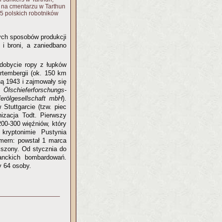
ż na cmentarzu w Tarthun
 5 polskich robotników
ych sposobów produkcji
i broni, a zaniedbano
dobycie ropy z łupków
rtembergii (ok. 150 km
ną 1943 i zajmowały się
 Ölschieferforschungs-
erölgesellschaft mbH
).
Stuttgarcie (tzw. piec
izacja Todt. Pierwszy
00-300 więźniów, który
kryptonimie Pustynia
mern: powstał 1 marca
kszony. Od stycznia do
anckich bombardowań.
y 64 osoby.