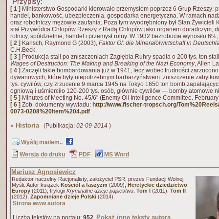
Przypisy:
[ 1 ]
Ministerstwo Gospodarki kierowało przemysłem poprzez 6 Grup Rzeszy: pr
handel, bankowość, ubezpieczenia, gospodarka energetyczna. W ramach nadz
oraz robotniczy mężowie zaufania. Poza tym wyodrębniony był Stan Żywicieli K
stał Przywódca Chłopów Rzeszy z Radą Chłopów jako organem doradczym, do
rolnicy, spółdzielnie, handel i przemysł rolny. W 1932 bezrobocie wynosiło 6
[ 2 ]
Karlsch, Raymond G (2003),
Faktor Öl: die Mineralölwirtschaft in Deutsc
C.H.Beck.
[ 3 ]
Produkcja stali po zniszczeniach Zagłębia Ruhry spadła o 200 tys. ton sta
Wages of Destruction: The Making and Breaking of the Nazi Economy
, Allen L
[ 4 ]
Zaczęli takie bombardowania już w 1941, lecz wobec trudności zarzucono 
dywanowych, które były niepotrzebnym barbarzyństwem: zniszczenie zabytko
tys. cywilów, czy zrzucenie 9 marca 1945 na Tokyo 1650 ton bomb zapalającyc
ogniową i uśmierciło 120-200 tys. osób, głównie cywilów — bomby atomowe ni
[ 5 ]
Minutes of Meeting No. 45/6" (Enemy Oil Intelligence Committee. February
[ 6 ]
Zob. dokumenty wywiadu:
http://www.fischer-tropsch.org/Tom%20Reels
0073-0208%20Item%204.pdf
«
Historia
(Publikacja:
02-09-2014
)
Wyślij mailem..
Wersja do druku
PDF
MS Word
Mariusz Agnosiewicz
Redaktor naczelny Racjonalisty, założyciel PSR, prezes Fundacji Wolnej
Myśli. Autor książek
Kościół a faszyzm
(2009),
Heretyckie dziedzictwo
Europy
(2011), trylogii
Kryminalne dzieje papiestwa
:
Tom I
(2011),
Tom II
(2012),
Zapomniane dzieje Polski
(2014).
Strona www autora
Pokaż inne teksty autora
Liczba tekstów na portalu:
952