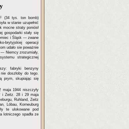
zy
 (34 tys. ton bomb)
była w stanie uzupełnić
ak mocne straty poniósł
ej gospodarki stały się
iemiec i Śląsk — zwane
brytyjskiej operacji
ntom udało sie poważnie
— Niemcy zrozumiały,
ystemu strategicznej
eszy: fabryki benzyny
nie doszłoby do tego.
 prym, skupiając się
12 maja 1944 niszczyły
f i Zeitz. 28 i 29 maja
eburgu, Ruhland, Zeitz
gran, Löbau, Korneuburg
yły te ulokowane pod
a lotniczego spadła ze