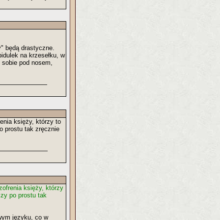
y" będą drastyczne.
bidulek na krzesełku, w
oś sobie pod nosem,
nia księży, którzy to
 prostu tak zręcznie
ofrenia księży, którzy
zy po prostu tak
wym języku, co w