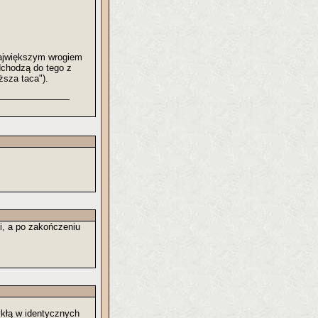
 największym wrogiem
dchodzą do tego z
ęższa taca").
li, a po zakończeniu
ykłą w identycznych