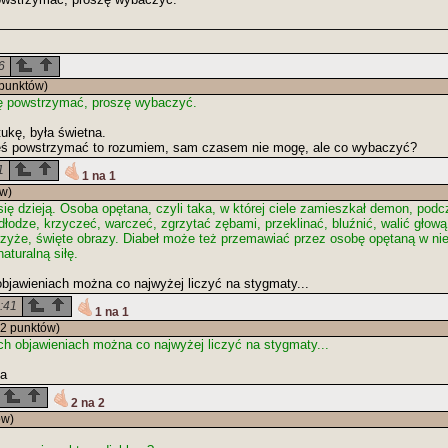
6
punktów)
ę powstrzymać, proszę wybaczyć.
ukę, była świetna.
łeś powstrzymać to rozumiem, sam czasem nie mogę, ale co wybaczyć?
1
1 na 1
w)
ię dzieją. Osoba opętana, czyli taka, w której ciele zamieszkał demon, po
odłodze, krzyczeć, warczeć, zgrzytać zębami, przeklinać, bluźnić, walić głow
rzyże, święte obrazy. Diabeł może też przemawiać przez osobę opętaną w nie
turalną siłę.
objawieniach można co najwyżej liczyć na stygmaty...
:41
1 na 1
2 punktów)
ch objawieniach można co najwyżej liczyć na stygmaty...
na
2 na 2
ów)