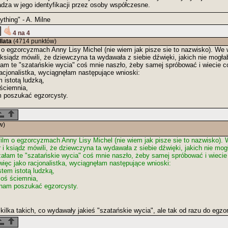
adza w jego identyfikacji przez osoby współczesne.
thing" - A. Milne
4 na 4
lata
(4714 punktów)
 o egzorcyzmach Anny Lisy Michel (nie wiem jak pisze sie to nazwisko). We
 ksiądz mówili, że dziewczyna ta wydawała z siebie dźwięki, jakich nie mogła
łam te "szatańskie wycia" coś mnie naszło, żeby samej spróbować i wiecie c
racjonalistka, wyciągnęłam następujące wnioski:
 istotą ludzką,
ściemnia,
 poszukać egzorcysty.
w)
ilm o egzorcyzmach Anny Lisy Michel (nie wiem jak pisze sie to nazwisko).
 i ksiądz mówili, że dziewczyna ta wydawała z siebie dźwięki, jakich nie mog
załam te "szatańskie wycia" coś mnie naszło, żeby samej spróbować i wiecie 
więc jako racjonalistka, wyciągnęłam następujące wnioski:
stem istotą ludzką,
coś ściemnia,
nam poszukać egzorcysty.
ilka takich, co wydawały jakieś "szatańskie wycia", ale tak od razu do egzo