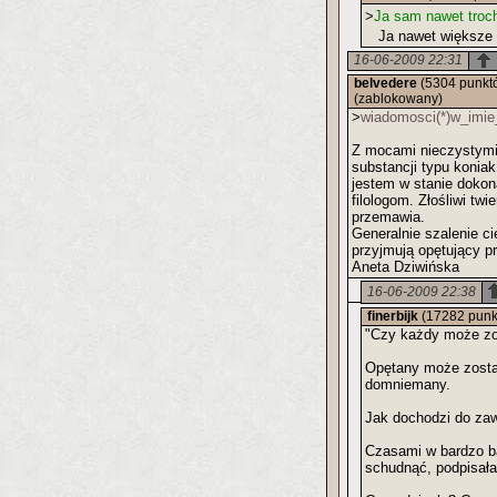
>
Ja sam nawet troch
Ja nawet większe t
16-06-2009 22:31
belvedere
(5304 punkt
(zablokowany)
>
wiadomosci(*)w_imie_
Z mocami nieczystymi,
substancji typu konia
jestem w stanie doko
filologom. Złośliwi tw
przemawia.
Generalnie szalenie ci
przyjmują opętujący p
Aneta Dziwińska
16-06-2009 22:38
finerbijk
(17282 punk
"Czy każdy może zo
Opętany może zostać 
domniemany.
Jak dochodzi do zaw
Czasami w bardzo ba
schudnąć, podpisała