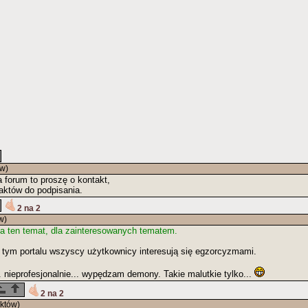
w)
na forum to proszę o kontakt,
aktów do podpisania.
2 na 2
w)
a ten temat, dla zainteresowanych tematem.
na tym portalu wszyscy użytkownicy interesują się egzorcyzmami.
. nieprofesjonalnie... wypędzam demony. Takie malutkie tylko...
2 na 2
któw)