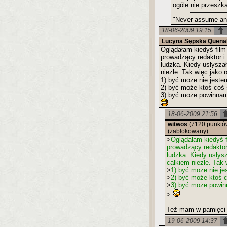
ogóle nie przeszk
"Never assume any
18-06-2009 19:15
Lucyna Sępska Quenal
Oglądałam kiedyś film
prowadzący redaktor i
ludzka. Kiedy usłysza
niezle. Tak więc jako 
1) być może nie jestem
2) być może ktoś coś 
3) być może powinnam
18-06-2009 21:56
witwos
(7120 punktó
(zablokowany)
>
Oglądałam kiedyś f
prowadzący redaktor
ludzka. Kiedy usłys
całkiem niezle. Tak 
>
1) być może nie je
>
2) być może ktoś 
>
3) być może powin
>
Też mam w pamięci k
19-06-2009 14:37