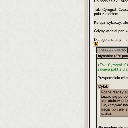
Co podpisała? Cyrog
Tak. Cyrograf. Czasa
pakt z diabłem.
Ksiądz wybaczy, ale
Gdyby widział pan k
Dlatego chciałbym za
17-06-2009 00:05
hiyoshiro
(278 pun
>
Tak. Cyrograf. C
zawiera pakt z di
Przypomniało mi 
Cytat:
Różne rzeczy si
tarzać się po p
się, atakować k
i wykazywać nadn
biegał po całej
szoku.
Nie mogłem się p