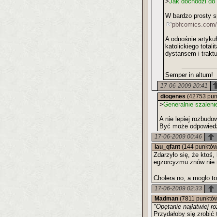
>
Jak dochodzi do 
W bardzo prosty sp
pbfcomics.com/
A odnośnie artyku
katolickiego tota
dystansem i traktu
Semper in altum!
17-06-2009 20:41
diogenes
(42753 pun
>
Generalnie szaleni
A nie lepiej rozbudo
Być może odpowiedz
17-06-2009 00:46
lau_qfant
(144 punktów
Zdarzyło się, że ktoś,
egzorcyzmu znów nie m
Cholera no, a mogło t
17-06-2009 02:33
Madman
(7811 punktó
"Opętanie najłatwiej r
Przydałoby się zrobić 