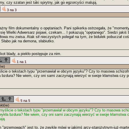
y, czy szatan jest taki sprytny, jak go egzorcyści malują.
3 na 3
żny film dokumentalny o opętaniach. Pani spikerka ostrzegała, że "moment
ię Wielki Adwersarz pojawi, czekam... I pokazują "opętanego". Siedzi jakiś 
 głowa mu zwisa. Atak sił nieczystych polegał na tym, że bidulek pobuczał c
e. Słabo jak na demona, słabiutko.
kot blady, a piekło postępuje za nim.
1 na 1
ów)
licie o tekstach typu "przemawiał w obcym języku"? Czy to masowa schizofre
a bzdura? Nie wiem, czy oni sami zaczynają wierzyć w swoje kłamstwa czy po
5 na 5
nktów)
myślicie o tekstach typu "przemawiał w obcym języku"? Czy to masowa schiz
zwykła bzdura? Nie wiem, czy oni sami zaczynają wierzyć w swoje kłamstwa c
ują.
"przemowach" jest to, że zwykle mówi w jakimś arcy-starożytnym-już-mart