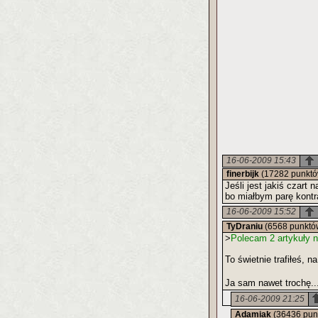
16-06-2009 15:43
finerbijk
(17282 punktó
Jeśli jest jakiś czart 
bo miałbym parę kontr
16-06-2009 15:52
TyDraniu
(6568 punktó
>
Polecam 2 artykuły n
To świetnie trafiłeś, 
Ja sam nawet trochę..
16-06-2009 21:25
Adamiak
(36436 pun