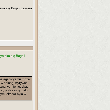
zeka się Boga i zawiera
wyrzeka się Boga i
czas egzorcyzmu może
ą w ścianę, wyrywać
eznanych jej językach
zić, podczas rytuału
tym lekarka była w