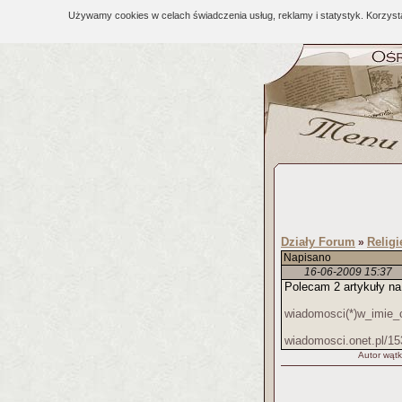
Używamy cookies w celach świadczenia usług, reklamy i statystyk. Korzys
Działy Forum
Religi
»
Napisano
16-06-2009 15:37
Polecam 2 artykuły na
wiadomosci(*)w_imie_c
wiadomosci.onet.pl/15
Autor wątk