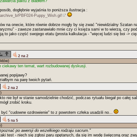
zawarcia paktu z diabłem?
osób, dogłębnie wyjaśnia to poniższa ilustracja :
archive_b/PBF024-Puppy_Wish.gif
łów na onecie, które równie dobrze mogły by się zwać "niewidzialny Szatan
litaryzmu" - zawsze zastanawiało mnie czy ci księża sami w to wierzą, czy po
ją to jako część swojego etatu (prosta kalkulacja - "więcej ludzi się boi -> ci
2 na 2
któw)
e ciekawy ten temat, wart rozbudowanej dyskusji.
wanej popijawy?
iałbym na parę twoich pytań.
2 na 2
)
 kto nie był w stanie samodzielnie chodzić, podczas rytuału biegał po całej sa
ógł zrobić kroku.
o być "cudowne ozdrowienie" to z powrotem człeka usadzili no...
5 na 5
w)
ozpoznać po awersji do wszelkiego rodzaju sacrum."
taki test - niech się zgłosi paru opętanych, da się im wodę święconą oraz zw