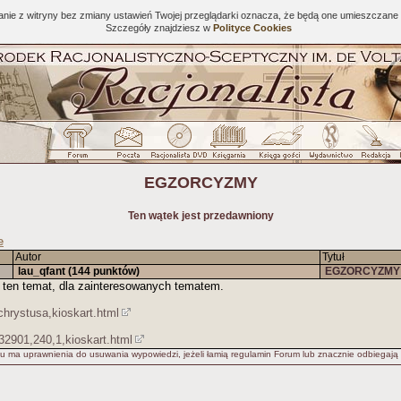
tanie z witryny bez zmiany ustawień Twojej przeglądarki oznacza, że będą one umieszcza
Szczegóły znajdziesz w
Polityce Cookies
EGZORCYZMY
Ten wątek jest przedawniony
e
Autor
Tytuł
lau_qfant
(144 punktów)
EGZORCYZMY
 ten temat, dla zainteresowanych tematem.
hrystusa,kioskart.html
32901,240,1,kioskart.html
u ma uprawnienia do usuwania wypowiedzi, jeżeli łamią regulamin Forum lub znacznie odbiegają