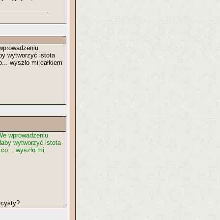
 wprowadzeniu
by wytworzyć istota
o... wyszło mi całkiem
 We wprowadzeniu
łaby wytworzyć istota
co... wyszło mi
rcysty?