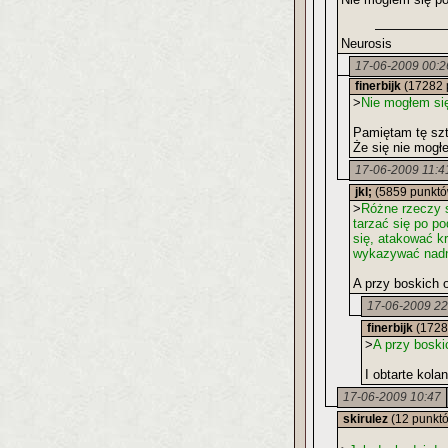
Neurosis
17-06-2009 00:2
finerbijk
(17282 
>
Nie mogłem si
Pamiętam tę szt
Że się nie mog
17-06-2009 11:4
jkl;
(5859 punktó
>
Różne rzeczy s
tarzać się po p
się, atakować k
wykazywać nadna
A przy boskich 
17-06-2009 22
finerbijk
(1728
>
A przy boski
I obtarte kola
17-06-2009 10:47
skirulez
(12 punkt