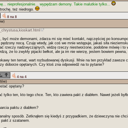
ę... nieprofesjonalnie... wypędzam demony. Takie malutkie tylko...
rochę, też niedrogo.
8 na 8
ów)
chrystusa,kioskart.html
 być może demonami, zdarza mi się mieć kontakt, najczęściej po konsumpcji
k pędzony nocą. Czuję wtedy, jak coś we mnie wstępuje, jakaś siła nieziems
nać rzeczy nadzwyczajnych, widzę rzeczy niestworzone, podobne mówię i to
ierdzą, że to zwykły pijacki bełkot, ale ja im nie wierzę, jestem bowiem pewna
ekawy ten temat, wart rozbudowanej dyskusji. Mnie na ten przykład zawsze cie
rzy doborze opętanych. Czy ktoś zna odpowiedź na to pytanie?
4 na 4
tów)
stać opętany?
tylko ten, kto tego chce. Ten, kto zawiera pakt z diabłem. Nawet jeżeli byłb
arcia paktu z diabłem?
nalny sposób. Zetknąłem się kiedyś z przypadkiem, że dziewczyna nie chcia
 pakt z szatanem.