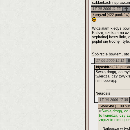
szklankach i sprawdzim
17-06-2009 11:55
kortyzol
(422 punktów)
Widziałam kiedyś powa
Patrzę, czekam na aż s
szpitalnej koszulinie,
popluł się trochę i tyl
Spójrzcie bowiem, oto 
17-06-2009 12:11
hiyoshiro
(278 punkt
Swoją drogą, co myś
twierdzą, czy zwykł
nimi operują.
Neurosis
17-06-2009 17:38
SloniSko
(1109 pu
>
Swoją drogą, co 
to twierdzą, czy 
zręcznie nimi oper
Najlepsze w tych 