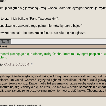
raf?
mi pieczętuje się je własną krwią. Osoba, która taki cyrograf podpisuje, wyr
 to brzmi jak bajka o "Panu Twardowskim".
onsekwencje zawarcia tego paktu, nie mówiłby pan o bajce."
wrzeć ten pakt, bo pora zmienić auto, ale nikt się nie zgłasza
któw)
zasami pieczętuje się je własną krwią. Osoba, która taki cyrograf podpisuje, 
abłem.
się
PAKT Z DIABŁEM
ę dzieją. Osoba opętana, czyli taka, w której ciele zamieszkał demon, pod
odłodze, krzyczeć, warczeć, zgrzytać zębami, przeklinać, bluźnić, walić głow
rzyże, święte obrazy. Diabeł może też przemawiać przez osobę opętaną w ni
aturalną siłę. Zdarzyło się, że ktoś, kto nie był w stanie samodzielnie chod
 sali, a po zakończeniu egzorcyzmu znów nie mógł zrobić kroku. Obecna przy 
owstrzymać, proszę wybaczyć.