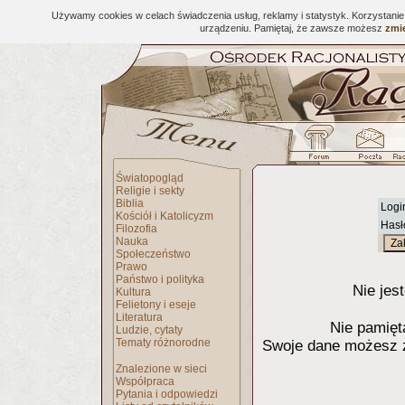
Używamy cookies w celach świadczenia usług, reklamy i statystyk. Korzystani
urządzeniu. Pamiętaj, że zawsze możesz
zmie
Światopogląd
Religie i sekty
Biblia
Logi
Kościół i Katolicyzm
Hasł
Filozofia
Nauka
Społeczeństwo
Prawo
Państwo i polityka
Nie jes
Kultura
Felietony i eseje
Literatura
Nie pamięt
Ludzie, cytaty
Tematy różnorodne
Swoje dane możesz za
Znalezione w sieci
Współpraca
Pytania i odpowiedzi