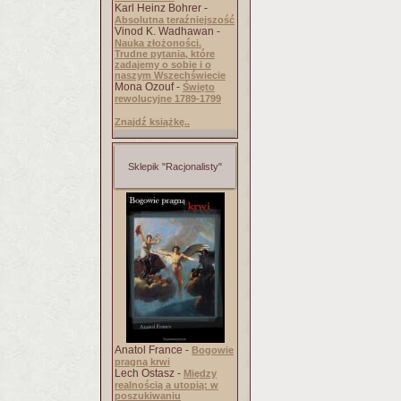
Karl Heinz Bohrer -
Absolutna teraźniejszość
Vinod K. Wadhawan -
Nauka złożoności.
Trudne pytania, które
zadajemy o sobie i o
naszym Wszechświecie
Mona Ozouf -
Święto
rewolucyjne 1789-1799
Znajdź książkę..
Sklepik "Racjonalisty"
Anatol France -
Bogowie
pragną krwi
Lech Ostasz -
Między
realnością a utopią: w
poszukiwaniu