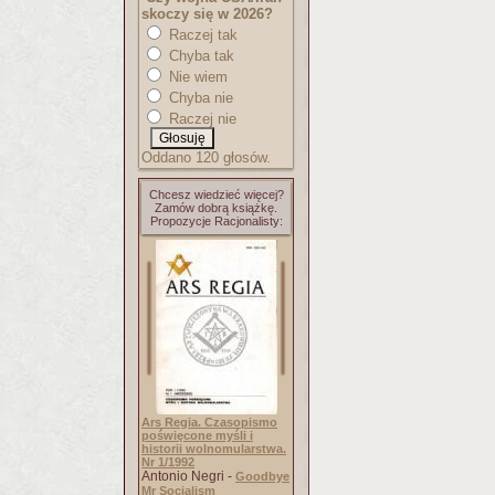
skoczy się w 2026?
Raczej tak
Chyba tak
Nie wiem
Chyba nie
Raczej nie
Oddano 120 głosów.
Chcesz wiedzieć więcej?
Zamów dobrą książkę.
Propozycje Racjonalisty:
Ars Regia. Czasopismo
poświęcone myśli i
historii wolnomularstwa.
Nr 1/1992
Antonio Negri -
Goodbye
Mr Socialism