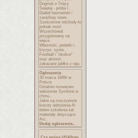
Dogmat o Trójcy
Świętej - próba l..
Diabeł tasmański i
zaraźliwy nowo..
Sześcienne odchody-to
jednak możl..
Wszechświat
przygotowany na
więce..
Własność, podatki i
kryzys: syste..
Football i "okolice"
oraz aktorst..
zakazane jabłko z raju
Ogłoszenia
:
30 marca 1689r w
Polsce
Ostatnio rozważam
wdrożenie Symfonii w
chmu..
Jakie są rzeczywiste
koszty wdrożenia AI
dobre szkolenia lub
materiały dotyczące
Arc..
Dodaj ogłoszenie..
Czy wojna USA/Iran