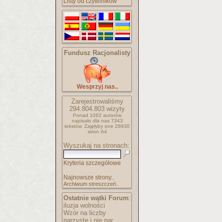
Listy od czytelników
Fundusz Racjonalisty
Wesprzyj nas..
Zarejestrowaliśmy
294.804.803
wizyty
Ponad 1062 autorów
napisało
dla nas 7343
tekstów.
Zajęłyby one 28930
stron A4
Wyszukaj na stronach:
Kryteria szczegółowe
Najnowsze strony..
Archiwum streszczeń..
Ostatnie wątki Forum
:
iluzja wolności
Wzór na liczby
parzyste i nie par..