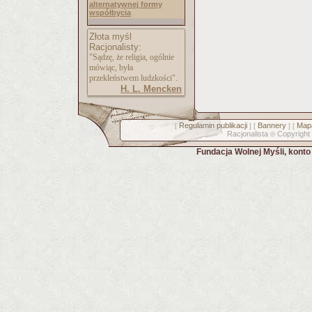
alternatywnej formy
współbycia
Złota myśl
Racjonalisty:
"Sądzę, że religia, ogólnie
mówiąc, była
przekleństwem ludzkości".
H. L. Mencken
Regulamin publikacji
Bannery
Mapa
[
] [
] [
Racjonalista
Copyright
©
Fundacja Wolnej Myśli, kont