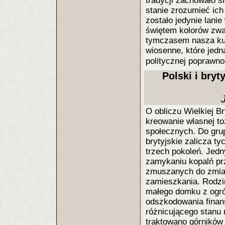
tradycji zachowało s
stanie zrozumieć ic
zostało jedynie lani
świętem kolorów zw
tymczasem nasza kult
wiosenne, które jedn
politycznej poprawno
Polski i bryt
O obliczu Wielkiej B
kreowanie własnej to
społecznych. Do grup
brytyjskie zalicza t
trzech pokoleń. Jed
zamykaniu kopalń pr
zmuszanych do zmian
zamieszkania. Rodzin
małego domku z ogr
odszkodowania fina
różnicującego stanu 
traktowano górników