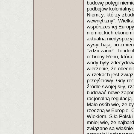
budowę potęgi niemie
podbojów kolonialnyc
Niemcy, którzy zbudo
wewnętrzny". Wielka 
współczesnej Europy.
niemieckich ekonomi
aktualna niedyspozyc
wysychają, bo zmieni
"zdziczanie". To ideo
ochrony Renu, która p
wody były zdecydowan
wierzenie, że obecni
w rzekach jest związ
przejściowy. Gdy rec
źródle swojej siły, r
budować nowe zapory
racjonalną regulacją
Mało osób wie, że był
rzeczną w Europie. 
Wiekiem. Siła Polski
mniej wie, że najba
związane są właśnie