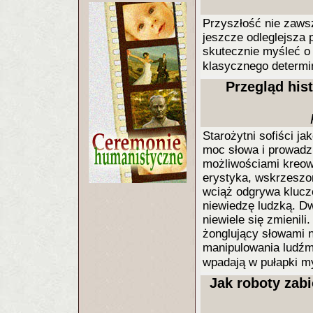
Przyszłość nie zaws
jeszcze odleglejsza 
skutecznie myśleć o
klasycznego determ
Przegląd his
Starożytni sofiści j
moc słowa i prowadzi
możliwościami kreow
erystyka, wskrzeszo
wciąż odgrywa kluczo
niewiedzę ludzką. Dwa
niewiele się zmienili
żonglujący słowami nu
manipulowania ludźmi
wpadają w pułapki m
Jak roboty zab