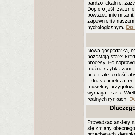
bardzo lokalnie, zaz
Dopiero jeśli zaczni
powszechnie mitami,
zapewnienia naszem
Do 
hydrologicznym.
Nowa gospodarka, n
pozostają stare: kre
procesy. Bo naprawdę
można szybko zamien
bilion, ale to dość 
jednak chcieli za ten
musieliby przygotowa
wymaga czasu. Wielki
Do
realnych rynkach.
Dlaczego
Prowadząc ankiety n
się zmiany obecnego 
przeciwnych kierunka