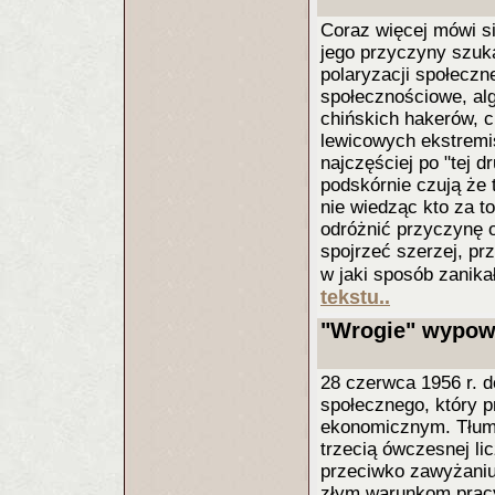
Coraz więcej mówi si
jego przyczyny szuka
polaryzacji społeczn
społecznościowe, alg
chińskich hakerów, 
lewicowych ekstremis
najczęściej po "tej dr
podskórnie czują że
nie wiedząc kto za t
odróżnić przyczynę o
spojrzeć szerzej, prz
w jaki sposób zanika
tekstu..
"Wrogie" wypowi
28 czerwca 1956 r. 
społecznego, który p
ekonomicznym. Tłum, 
trzecią ówczesnej li
przeciwko zawyżaniu
złym warunkom pracy