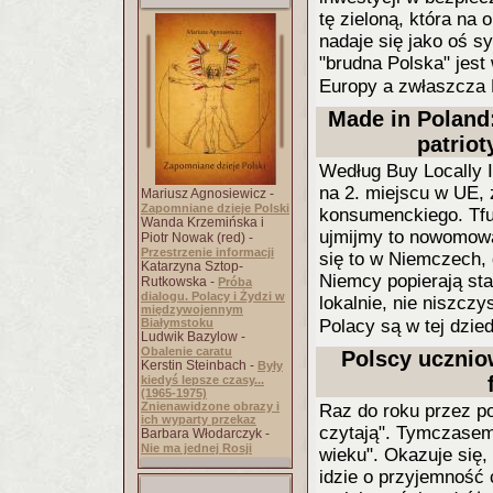
tę zieloną, która na
nadaje się jako oś s
"brudna Polska" jes
Europy a zwłaszcza
Made in Poland
patrio
Według Buy Locally 
na 2. miejscu w UE,
Mariusz Agnosiewicz -
Zapomniane dzieje Polski
konsumenckiego. Tfu!
Wanda Krzemińska i
ujmijmy to nowomową
Piotr Nowak (red) -
Przestrzenie informacji
się to w Niemczech, 
Katarzyna Sztop-
Niemcy popierają sta
Rutkowska -
Próba
dialogu. Polacy i Żydzi w
lokalnie, nie niszcz
międzywojennym
Białymstoku
Polacy są w tej dzie
Ludwik Bazylow -
Obalenie caratu
Polscy uczniow
Kerstin Steinbach -
Były
kiedyś lepsze czasy...
(1965-1975)
Znienawidzone obrazy i
Raz do roku przez po
ich wyparty przekaz
czytają". Tymczasem
Barbara Włodarczyk -
Nie ma jednej Rosji
wieku". Okazuje się,
idzie o przyjemność 