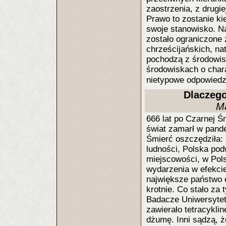
zaostrzenia, z drugie
Prawo to zostanie ki
swoje stanowisko. Na
zostało ograniczone
chrześcijańskich, na
pochodzą z środowis
środowiskach o char
nietypowe odpowiedz
Dlaczego
Ma
666 lat po Czarnej Ś
świat zamarł w pande
Śmierć oszczędziła: 
ludności, Polska pod
miejscowości, w Pols
wydarzenia w efekci
największe państwo e
krotnie. Co stało za
Badacze Uniwersytet
zawierało tetracykli
dżumę. Inni sądzą, że