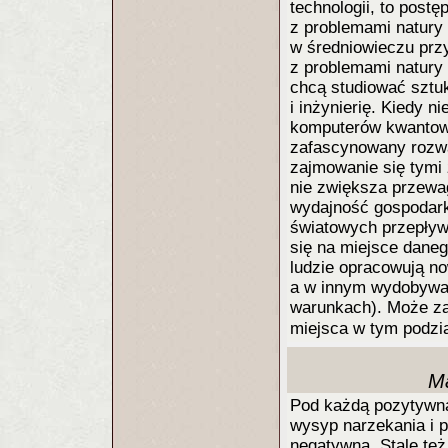
technologii, to post
z problemami natury 
w średniowieczu prz
z problemami natury 
chcą studiować sztuk
i inżynierię. Kiedy n
komputerów kwantowy
zafascynowany rozważa
zajmowanie się tymi 
nie zwiększa przewa
wydajność gospodarki
światowych przepływó
się na miejsce daneg
ludzie opracowują n
a w innym wydobywają
warunkach). Może zab
miejsca w tym podzia
Ma
Pod każdą pozytywną
wysyp narzekania i 
negatywną. Stale te