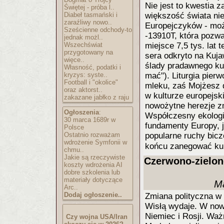
Nie jest to kwestia z
Świętej - próba l..
Diabeł tasmański i
większość świata n
zaraźliwy nowo..
Europejczyków - moż
Sześcienne odchody-to
-13910T, która pozwa
jednak możl..
Wszechświat
miejsce 7,5 tys. lat
przygotowany na
sera odkryto na Kuj
więce..
ślady pradawnego kul
Własność, podatki i
kryzys: syste..
mać"). Liturgia pier
Football i "okolice"
mleku, zaś Mojżesz 
oraz aktorst..
w kulturze europejs
zakazane jabłko z raju
nowożytne herezje zm
Ogłoszenia
:
Współczesny ekologi
30 marca 1689r w
fundamenty Europy, 
Polsce
Ostatnio rozważam
popularne ruchy bic
wdrożenie Symfonii w
końcu zanegować kul
chmu..
Jakie są rzeczywiste
Czerwono-zielono
koszty wdrożenia AI
dobre szkolenia lub
materiały dotyczące
Ma
Arc..
Dodaj ogłoszenie..
Zmiana polityczna w
Wisłą wydaje. W nowe
Niemiec i Rosji. Ważn
Czy wojna USA/Iran