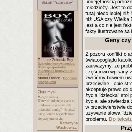
umiejętnością odróżn
Sklepik "Racjonalisty"
młodzieży. Jest to 
tutaj nieco lepiej ni
niż USA czy Wielka B
jest a co nie jest fa
fakty ilustrowane są
Geny czy 
Z pozoru konflikt o 
światopoglądu katoli
Tadeusz Żeleński-Boy -
Dziewice konsystorskie.
zauważymy, że proble
Dzika gospodarka
małżeńska konsystorzy
częściowo wpisany w
katolickich
zwróćmy bowiem uwag
Anatol France -
Bogowie
pragną krwi
przeciwnie - obie str
akceptuje prawo do 
Złota myśl
życia "dziecka" stoi
Racjonalisty:
życia, ale stwierdza 
Klucz do udanego życia to
umiłowanie wiedzy. Jak
w przeciwieństwie d
pokochać naukę? - Znaleźć
używanie słowa "dzie
pasję, wtedy wysiłek staje
Do tekstu
się przyjemnością.
problemu.
Katarzyna
Prz
Wachowicz