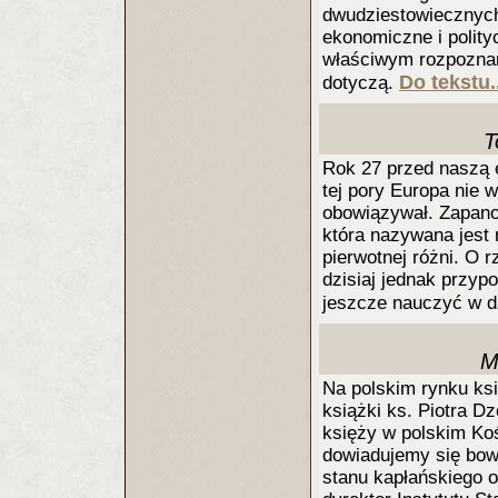
dwudziestowiecznych.
ekonomiczne i polity
właściwym rozpoznan
Do tekstu.
dotyczą.
T
Rok 27 przed naszą e
tej pory Europa nie w
obowiązywał. Zapano
która nazywana jest 
pierwotnej różni. O 
dzisiaj jednak przyp
jeszcze nauczyć w d
M
Na polskim rynku ksi
książki ks. Piotra D
księży w polskim Koś
dowiadujemy się bowi
stanu kapłańskiego o