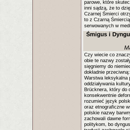
parowe, które skutec
inni sądzą, że to dz
Czarnej Śmierci otrz
to z Czarną Śmiercią
serwowanych w media
Śmigus i Dyngu
Ma
Czy wiecie co znacz
obie te nazwy został
sięgniemy do niemie
dokładnie przeciwną
Warstwa leksykalna 
oddziaływania kultur
Brücknera, który do d
konsekwentnie deform
rozumieć język pols
oraz etnograficzne w
polskie nazwy barwn
zachowali dawne for
politykom, bo dyngus