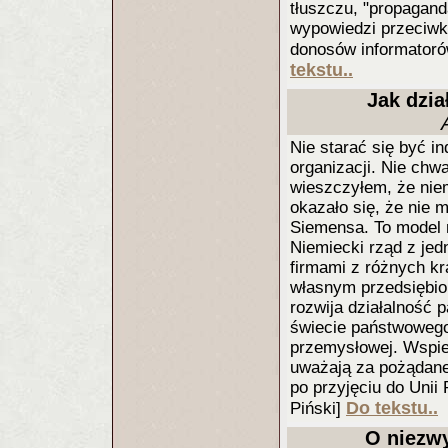
tłuszczu, "propagand
wypowiedzi przeciwko
donosów informatorów
tekstu..
Jak dzia
Nie starać się być i
organizacji. Nie chwa
wieszczyłem, że niem
okazało się, że nie m
Siemensa. To model n
Niemiecki rząd z jed
firmami z różnych kr
własnym przedsiębior
rozwija działalność
świecie państwowego
przemysłowej. Wspier
uważają za pożądane
po przyjęciu do Unii
Do tekstu..
Piński]
O niezw