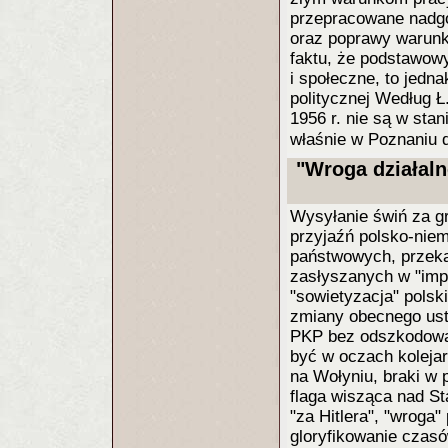
przepracowane nadgo
oraz poprawy warunk
faktu, że podstawow
i społeczne, to jedn
politycznej Według 
1956 r. nie są w stan
właśnie w Poznaniu d
"Wroga działaln
Wysyłanie świń za g
przyjaźń polsko-niem
państwowych, przeka
zasłyszanych w "impe
"sowietyzacja" pols
zmiany obecnego ustr
PKP bez odszkodowań
być w oczach koleja
na Wołyniu, braki w 
flaga wisząca nad St
"za Hitlera", "wroga
gloryfikowanie czas