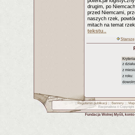
potencjał logistyczn
drugim, po Niemcach
przed Niemcami, prze
naszych rzek, powtó
mitach na temat rzek
tekstu..
Starsze
Kryteri
z działu
z miesi
z roku:
dowoln
Regulamin publikacji
Bannery
Mapa
[
] [
] [
Racjonalista
Copyright
©
Fundacja Wolnej Myśli, kont