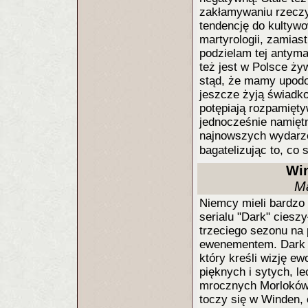
zakłamywaniu rzeczy
tendencję do kultyw
martyrologii, zamiast
podzielam tej antyma
też jest w Polsce ży
stąd, że mamy upodob
jeszcze żyją świadko
potępiają rozpamiętyw
jednocześnie namiętn
najnowszych wydarzeń
bagatelizując to, co 
Win
Ma
Niemcy mieli bardzo 
serialu "Dark" ciesz
trzeciego sezonu na 
ewenementem. Dark o
który kreśli wizję ew
pięknych i sytych, le
mrocznych Morloków, 
toczy się w Winden,