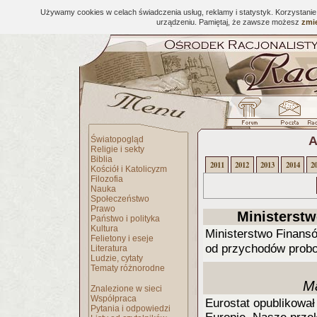
Używamy cookies w celach świadczenia usług, reklamy i statystyk. Korzystani
urządzeniu. Pamiętaj, że zawsze możesz
zmie
A
Światopogląd
Religie i sekty
Biblia
2011
2012
2013
2014
2
Kościół i Katolicyzm
Filozofia
Nauka
Społeczeństwo
Prawo
Ministerstw
Państwo i polityka
Kultura
Ministerstwo Finans
Felietony i eseje
od przychodów probo
Literatura
Ludzie, cytaty
Tematy różnorodne
Ma
Znalezione w sieci
Współpraca
Eurostat opublikowa
Pytania i odpowiedzi