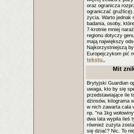
oraz ogranicza rozpr
ograniczać gruźlicę
życia. Warto jednak 
badania, osoby, któr
7-krotnie mniej nara
regionu dotyczy genu
mają największy ods
Najkorzystniejszą b
Europejczykom pić m
tekstu..
Mit zni
Brytyjski Guardian o
uwaga, kto by się sp
przedstawiające ile t
dżinsów, kilograma wo
w nich zawarta cała 
np. "na 1kg wołowin
dwa lata wypiła ileś 
również zużyta zos
się dziać? Nic. To n