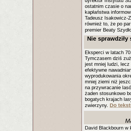
dyrektor Instytutu St
ostatnim czasie o n
kapłaństwa informowa
Tadeusz Isakowicz-Za
również to, że po pa
premier Beaty Szydł
Nie sprawdziły 
Eksperci w latach 70
Tymczasem dziś zuży
jest mniej ludzi, lec
efektywne nawadniani
wyprodukowania okre
mniej ziemi niż jes
na przywracanie lasó
żaden stosunkowo bo
bogatych krajach las
Do tekst
zwierzyny.
Ma
David Blackbourn w 