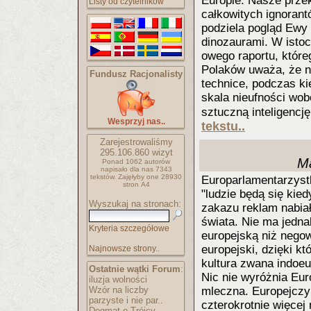
Europie. Nasze przek
Listy od czytelników
całkowitych ignoran
podziela pogląd Ewy 
dinozaurami. W istoc
owego raportu, które
Polaków uważa, że n
Fundusz Racjonalisty
technice, podczas ki
skala nieufności wo
sztuczną inteligencję
Wesprzyj nas..
tekstu..
Zarejestrowaliśmy
295.106.860
wizyt
Ma
Ponad 1062 autorów
napisało
dla nas 7343
tekstów.
Zajęłyby one 28930
Europarlamentarzyst
stron A4
"ludzie będą się kie
Wyszukaj na stronach:
zakazu reklam nabia
świata. Nie ma jedna
Kryteria szczegółowe
europejską niż nego
europejski, dzięki kt
Najnowsze strony..
kultura zwana indoe
Ostatnie wątki Forum
:
Nic nie wyróżnia Eur
iluzja wolności
Wzór na liczby
mleczna. Europejczyk
parzyste i nie par..
czterokrotnie więcej 
Dogmat o Trójcy