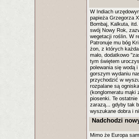
W Indiach urzędowym
papieża Grzegorza XI
Bombaj, Kalkuta, itd
swój Nowy Rok, zazw
wegetacji roślin. W 
Patronuje mu bóg Kr
żon, z których każda
mało, dodatkowo "za
tym świętem uroczys
polewania się wodą 
gorszym wydaniu nas
przychodzić w wyszu
rozpalane są ogniska,
(konglomeratu mąki z
piosenki. Te ostatnie
zarazą... gdyby tak 
wyszukane dobra i n
Nadchodzi nowy 
Mimo że Europa samą