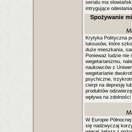
serialu ma słowiańsk
intrygujące odesłania
Spożywanie mi
Ma
Krytyka Polityczna p
luksusów, które szkod
duże mieszkania, sa
Ponieważ ludzie nie 
wegetarianizmu, nal
naukowców z Uniwers
wegetarianie dwukrot
psychiczne, trzykrot
cierpi na depresję lu
produktów odzwierzę
wpływa na zdolnośc
Ma
W Europie Północnej 
się nadzwyczaj korzy
więcej żelaza z poży