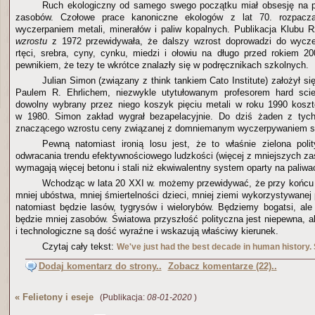
Ruch ekologiczny od samego swego początku miał obsesję na 
zasobów. Czołowe prace kanoniczne ekologów z lat 70. rozpacz
wyczerpaniem metali, minerałów i paliw kopalnych. Publikacja Klubu 
wzrostu
z 1972 przewidywała, że dalszy wzrost doprowadzi do wycze
rtęci, srebra, cyny, cynku, miedzi i ołowiu na długo przed rokiem 20
pewnikiem, że tezy te wkrótce znalazły się w podręcznikach szkolnych.
Julian Simon (związany z think tankiem Cato Institute) założył 
Paulem R. Ehrlichem, niezwykle utytułowanym profesorem hard sci
dowolny wybrany przez niego koszyk pięciu metali w roku 1990 koszt
w 1980. Simon zakład wygrał bezapelacyjnie. Do dziś żaden z tych
znaczącego wzrostu ceny związanej z domniemanym wyczerpywaniem si
Pewną natomiast ironią losu jest, że to właśnie zielona poli
odwracania trendu efektywnościowego ludzkości (więcej z mniejszych za
wymagają więcej betonu i stali niż ekwiwalentny system oparty na paliwa
Wchodząc w lata 20 XXI w. możemy przewidywać, że przy końcu
mniej ubóstwa, mniej śmiertelności dzieci, mniej ziemi wykorzystywanej 
natomiast będzie lasów, tygrysów i wielorybów. Będziemy bogatsi, a
będzie mniej zasobów. Światowa przyszłość polityczna jest niepewna, a
i technologiczne są dość wyraźne i wskazują właściwy kierunek.
Czytaj cały tekst:
We've just had the best decade in human history. 
Dodaj komentarz do strony..
Zobacz komentarze (22)..
«
Felietony i eseje
(Publikacja:
08-01-2020
)