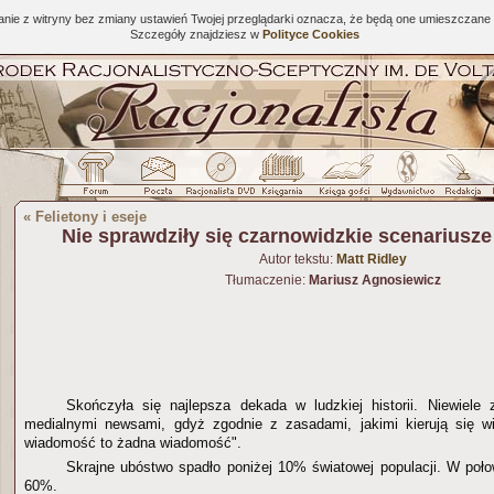
tanie z witryny bez zmiany ustawień Twojej przeglądarki oznacza, że będą one umieszcza
Szczegóły znajdziesz w
Polityce Cookies
«
Felietony i eseje
Nie sprawdziły się czarnowidzkie scenariusze
Autor tekstu:
Matt Ridley
Tłumaczenie:
Mariusz Agnosiewicz
Skończyła się najlepsza dekada w ludzkiej historii. Niewiele
medialnymi newsami, gdyż zgodnie z zasadami, jakimi kierują się w
wiadomość to żadna wiadomość".
Skrajne ubóstwo spadło poniżej 10% światowej populacji. W poł
60%.