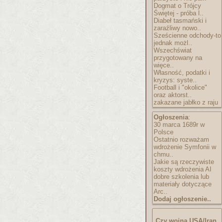
Dogmat o Trójcy
Świętej - próba l..
Diabeł tasmański i
zaraźliwy nowo..
Sześcienne odchody-to
jednak możl..
Wszechświat
przygotowany na
więce..
Własność, podatki i
kryzys: syste..
Football i "okolice"
oraz aktorst..
zakazane jabłko z raju
Ogłoszenia
:
30 marca 1689r w
Polsce
Ostatnio rozważam
wdrożenie Symfonii w
chmu..
Jakie są rzeczywiste
koszty wdrożenia AI
dobre szkolenia lub
materiały dotyczące
Arc..
Dodaj ogłoszenie..
Czy wojna USA/Iran