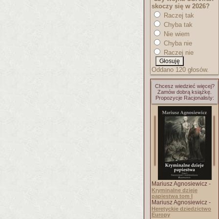
skoczy się w 2026?
Raczej tak
Chyba tak
Nie wiem
Chyba nie
Raczej nie
Oddano 120 głosów.
Chcesz wiedzieć więcej?
Zamów dobrą książkę.
Propozycje Racjonalisty:
Mariusz Agnosiewicz -
Kryminalne dzieje
papiestwa tom I
Mariusz Agnosiewicz -
Heretyckie dziedzictwo
Europy