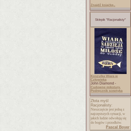
Znajdź książkę..
Sklepik "Racjonalisty"
Koszulka Wiara w
Człowieka
John Diamond -
Cudowne mikstury.
Podręcznik sceptyka
Złota myśl
Racjonalisty:
Nieszczęście jest jedną z
najczęstszych sytuacji, w
jakich ludzie odwołują się
do bogów i przodków.
Pascal Boyer