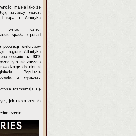
ówności maleją jako że
tują szybszy wzrost
 Europa i Ameryka
ość wśród dzieci
wiecie spadła o ponad
.
 populacji wielorybów
ym regionie Atlantyku
ą one obecnie aż 93%
 przed tym jak zaczęto
rowadzając do niemal
inięcia. Populacja
odowała u wybrzeży
gtonie rozmnażają się
tym, jak rzeka została
edną trzecią.