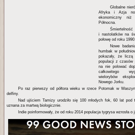
Globalne nier
Afryka i Azja no
ekonomiczny niż
Północna.
Śmierteln
i nastolatków na ś
połowę od roku 1990
Nowe badania
humbak w południow
pokazały, że licz
populacji z czasów
na nie polować dop
całkowitego wyg
wielorybów ekspl
Nowego Jorku.
Po raz pierwszy od półtora wieku w rzece Potomak w Waszyn
delfiny.
Nad ujściem Tamizy urodziło się 100 młodych fok, 60 lat pod 
uznana za martwą biologicznie.
Indie poinformowały, że od roku 2014 populacja tygrysa wzrosła o j