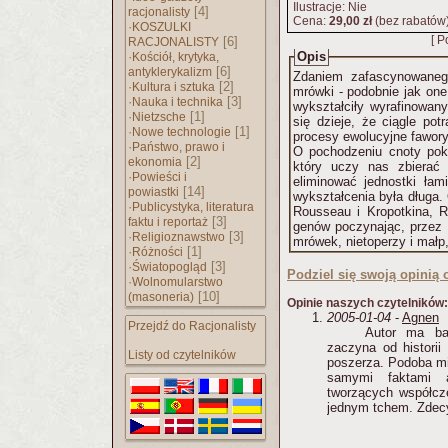
Ilustracje: Nie
[4]
racjonalisty
Cena:
29,00 zł
(bez rabatów
·
KOSZULKI
[ P
[6]
RACJONALISTY
·
Opis
Kościół, krytyka,
[6]
antyklerykalizm
Zdaniem zafascynowanego
·
[2]
Kultura i sztuka
mrówki - podobnie jak one
·
[3]
Nauka i technika
wykształciły wyrafinowany
·
[1]
Nietzsche
się dzieje, że ciągle pot
·
[1]
Nowe technologie
procesy ewolucyjne fawory
·
Państwo, prawo i
O pochodzeniu cnoty poka
[2]
ekonomia
który uczy nas zbierać 
·
Powieści i
eliminować jednostki ła
[14]
powiastki
wykształcenia była długa.
·
Publicystyka, literatura
Rousseau i Kropotkina, R
[3]
faktu i reportaż
genów poczynając, przez
·
[3]
Religioznawstwo
mrówek, nietoperzy i małp
·
[1]
Różności
·
[3]
Światopogląd
Podziel się swoją opinią o
·
Wolnomularstwo
[10]
(masoneria)
Opinie naszych czytelników:
2005-01-04
-
Agnen
Przejdź do Racjonalisty
Autor ma ba
zaczyna od historii
Listy od czytelników
poszerza. Podoba mi 
samymi faktami 
tworzących współcz
jednym tchem. Zdec