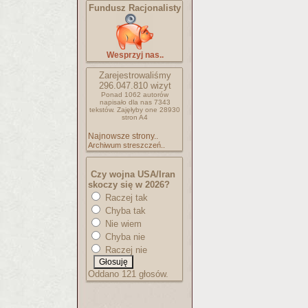
Fundusz Racjonalisty
Wesprzyj nas..
Zarejestrowaliśmy
296.047.810
wizyt
Ponad 1062 autorów
napisało
dla nas 7343
tekstów.
Zajęłyby one 28930
stron A4
Najnowsze strony..
Archiwum streszczeń..
Czy wojna USA/Iran
skoczy się w 2026?
Raczej tak
Chyba tak
Nie wiem
Chyba nie
Raczej nie
Oddano 121 głosów.