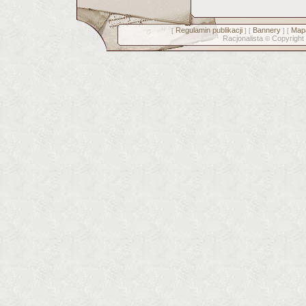
Regulamin publikacji
Bannery
Mapa
[
] [
] [
Racjonalista
Copyright
©