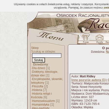
Używamy cookies w celach świadczenia usług, reklamy i statystyk. Korzystani
urządzeniu. Pamiętaj, że zawsze możesz
zmie
O p
Sklep
Szukaj w sklepie:
N
Dziedzina:
Dziedziny
:
·
[1]
Dla dzieci
·
Doktryny, ideologie,
[1]
dzieje idei
Autor:
Matt Ridley
·
Encyklopedie, słowniki,
Inne pozycje autora (1)
|
[1]
leksykony
Tłumacz: Małgorzata Koras
·
[2]
Filozofia
Seria: Nowe Horyzonty
·
[7]
Historia
Miejsce i rok wydania: Poz
·
Historia religii i
Wydawca: Dom Wydawniczy
[6]
Liczba stron: 327
Kościoła
Wymiary: 12x19 cm
·
[1]
Homoseksualizm
ISBN: 83-7120-765-4
·
[1]
Humanistyka
Okładka: Miękka
·
Ideo-gadżety