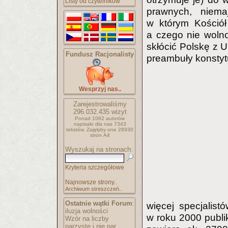
Listy od czytelników
prawnych, niema
w którym Kościół
a czego nie woln
skłócić Polskę z 
Fundusz Racjonalisty
preambuły konstytu
Wesprzyj nas..
Zarejestrowaliśmy
296.032.435
wizyt
Ponad 1062 autorów
napisało
dla nas 7343
tekstów.
Zajęłyby one 28930
stron A4
Wyszukaj na stronach:
Kryteria szczegółowe
Najnowsze strony..
Archiwum streszczeń..
Ostatnie wątki Forum
:
więcej specjalis
iluzja wolności
w roku 2000 publi
Wzór na liczby
parzyste i nie par..