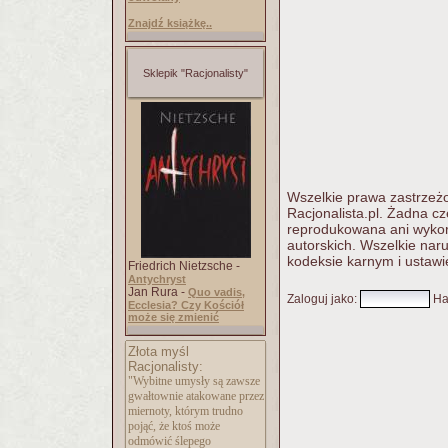
Znajdź książkę..
Sklepik "Racjonalisty"
Wszelkie prawa zastrzeżo
Racjonalista.pl. Żadna c
reprodukowana ani wykorz
autorskich. Wszelkie nar
kodeksie karnym i ustawi
Friedrich Nietzsche -
Antychryst
Jan Rura -
Quo vadis,
Zaloguj jako
:
Ha
Ecclesia? Czy Kościół
może się zmienić
Złota myśl
Racjonalisty:
"Wybitne umysły są zawsze
gwałtownie atakowane przez
miernoty, którym trudno
pojąć, że ktoś może
odmówić ślepego