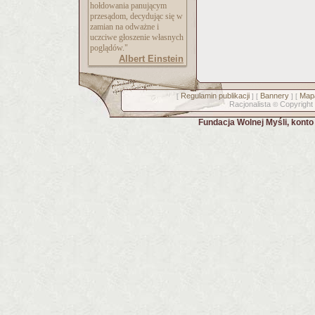
hołdowania panującym
przesądom, decydując się w
zamian na odważne i
uczciwe głoszenie własnych
poglądów."
Albert Einstein
Regulamin publikacji
Bannery
Mapa
[
] [
] [
Racjonalista
Copyright
©
Fundacja Wolnej Myśli, kont