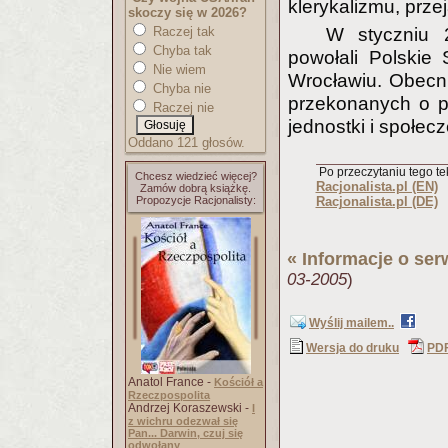
klerykalizmu, prze
skoczy się w 2026?
Raczej tak
W styczniu 2
Chyba tak
powołali Polskie
Nie wiem
Wrocławiu. Obecni
Chyba nie
przekonanych o p
Raczej nie
jednostki i społec
Oddano 121 głosów.
Po przeczytaniu tego tek
Chcesz wiedzieć więcej?
Racjonalista.pl (EN)
Zamów dobrą książkę.
Propozycje Racjonalisty:
Racjonalista.pl (DE)
«
Informacje o ser
03-2005
)
Wyślij mailem..
Wersja do druku
PD
Anatol France -
Kościół a
Rzeczpospolita
Andrzej Koraszewski -
I
z wichru odezwał się
Pan... Darwin, czuj się
odwołany