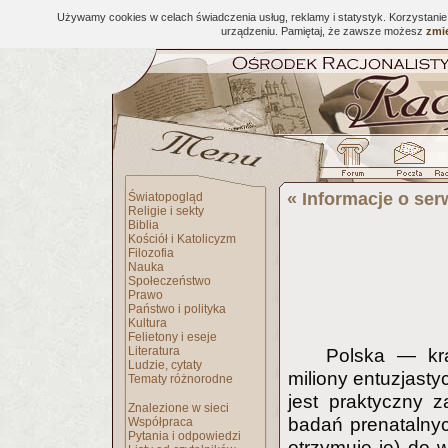
Używamy cookies w celach świadczenia usług, reklamy i statystyk. Korzystani
urządzeniu. Pamiętaj, że zawsze możesz
zmie
«
Informacje o ser
Światopogląd
Religie i sekty
Biblia
Kościół i Katolicyzm
Filozofia
Nauka
Społeczeństwo
Prawo
Państwo i polityka
Kultura
Felietony i eseje
Literatura
Polska — kra
Ludzie, cytaty
miliony entuzjasty
Tematy różnorodne
jest praktyczny z
Znalezione w sieci
badań prenatalnych
Współpraca
Pytania i odpowiedzi
otrzymuje je) do