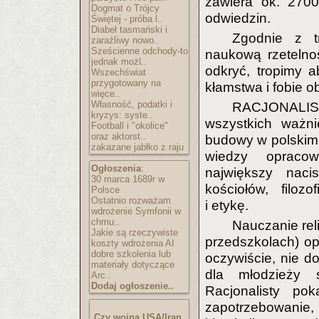
zawiera ok. 2700
Dogmat o Trójcy
odwiedzin.
Świętej - próba l..
Diabeł tasmański i
Zgodnie z t
zaraźliwy nowo..
Sześcienne odchody-to
naukową rzetelno
jednak możl..
odkryć, tropimy a
Wszechświat
przygotowany na
kłamstwa i fobie o
więce..
Własność, podatki i
RACJONALIST
kryzys: syste..
wszystkich ważni
Football i "okolice"
oraz aktorst..
budowy w polskim
zakazane jabłko z raju
wiedzy opracow
Ogłoszenia
:
największy nacis
30 marca 1689r w
kościołów, filoz
Polsce
Ostatnio rozważam
i etykę.
wdrożenie Symfonii w
chmu..
Nauczanie reli
Jakie są rzeczywiste
przedszkolach) op
koszty wdrożenia AI
dobre szkolenia lub
oczywiście, nie d
materiały dotyczące
dla młodzieży 
Arc..
Dodaj ogłoszenie..
Racjonalisty po
zapotrzebowanie,
Czy wojna USA/Iran