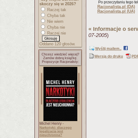
Po przeczytaniu tego tek
skoczy się w 2026?
Racjonalista.pl (DA)
Raczej tak
Racjonalista.pl (UA)
Chyba tak
Nie wiem
Chyba nie
«
Informacje o ser
Raczej nie
07-2005
)
Oddano 120 głosów.
Wyślij mailem..
Chcesz wiedzieć więcej?
Wersja do druku
PD
Zamów dobrą książkę.
Propozycje Racjonalisty:
Michel Henry -
Narkotyki: dlaczego
legalizacja jest
nieuchronna?