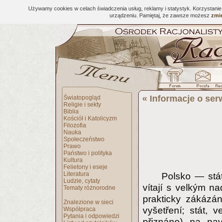
Używamy cookies w celach świadczenia usług, reklamy i statystyk. Korzystani
urządzeniu. Pamiętaj, że zawsze możesz
zmie
«
Informacje o ser
Światopogląd
Religie i sekty
Biblia
Kościół i Katolicyzm
Filozofia
Nauka
Społeczeństwo
Prawo
Państwo i polityka
Kultura
Felietony i eseje
Literatura
Polsko — stát
Ludzie, cytaty
vítají s velkým n
Tematy różnorodne
prakticky zákázá
Znalezione w sieci
vyšetření; stát, 
Współpraca
Pytania i odpowiedzi
přiznáno) na nav