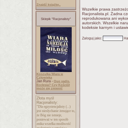
Znajdź książkę..
Wszelkie prawa zastrzeżo
Racjonalista.pl. Żadna c
reprodukowana ani wykorz
Sklepik "Racjonalisty"
autorskich. Wszelkie nar
kodeksie karnym i ustawi
Zaloguj jako
:
Ha
Koszulka Wiara w
Człowieka
Jan Rura -
Quo vadis,
Ecclesia? Czy Kościół
może się zmienić
Złota myśl
Racjonalisty:
"Dla egzystencjalisty (...)
jest niesłychanie żenujące to,
że Bóg nie istnieje,
ponieważ w ten sposób
znika wszelka możliwość