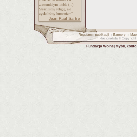
znalezienia wartości w
zrozumiałym niebie (...)
Straciliśmy religię, ale
zyskaliśmy humanizm".
Jean Paul Sartre
Regulamin publikacji
Bannery
Mapa
[
] [
] [
Racjonalista
Copyright
©
Fundacja Wolnej Myśli, kont