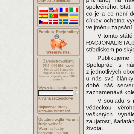
Listy od czytelników
společného. Stát,
co je a co není d
církev ochotna vy
ve jménu zapsání
Fundusz Racjonalisty
V tomto státě
RACJONALISTA.pl 
střediskem polskýc
Wesprzyj nas..
Publikujeme
Zarejestrowaliśmy
Spolupráci s ná
294.893.650
wizyt
Ponad 1062 autorów
z jednotlivých obo
napisało
dla nas 7343
tekstów.
Zajęłyby one 28930
u nás své články
stron A4
době náš server
Wyszukaj na stronach:
zaznamenává kolem
Kryteria szczegółowe
V souladu s 
vědeckou věroh
Najnowsze strony..
Archiwum streszczeń..
veškerých vynále
Ostatnie wątki Forum
:
zaujatosti, šarlatán
iluzja wolności
života.
Wzór na liczby
parzyste i nie par..