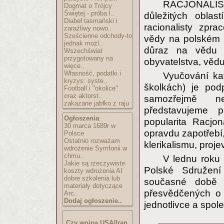
RACJONALISTA
Dogmat o Trójcy
Świętej - próba l..
důležitých oblas
Diabeł tasmański i
racionalisty zpr
zaraźliwy nowo..
Sześcienne odchody-to
vědy na polském 
jednak możl..
důraz na vědu o 
Wszechświat
przygotowany na
obyvatelstva, vědu, 
więce..
Własność, podatki i
Vyučování ka
kryzys: syste..
školkách) je pod
Football i "okolice"
oraz aktorst..
samozřejmě n
zakazane jabłko z raju
představujeme p
Ogłoszenia
:
popularita Racjon
30 marca 1689r w
opravdu zapotřebí,
Polsce
Ostatnio rozważam
klerikalismu, proj
wdrożenie Symfonii w
chmu..
V lednu roku 
Jakie są rzeczywiste
Polské Sdružení
koszty wdrożenia AI
dobre szkolenia lub
současné době t
materiały dotyczące
přesvědčených o 
Arc..
Dodaj ogłoszenie..
jednotlivce a spol
Czy wojna USA/Iran