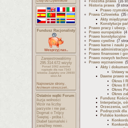
Listy od czytelników
Filozofia prawa
(16 st
Historia prawa
(9 stro
Prawo rzymski
Prawa Człowieka
(35 s
Akty międzyna
Konstytucje p
Prawo pracy i ubezp. 
Fundusz Racjonalisty
Prawo europejskie
(4 
Prawo konstytucyjne
(
Prawo cywilne
(7 stro
Prawo karne i nauki p
Prawo administracyjn
Wesprzyj nas..
Prawo finansowe i go
Prawo nowych techno
Zarejestrowaliśmy
Prawo wyznaniowe
(5
295.314.672
wizyty
Ponad 1062 autorów
Akty i dokumen
napisało
dla nas 7343
Ustawy 
tekstów.
Zajęłyby one 28930
Dawne prawo w
stron A4
Okres I 
Najnowsze strony..
Okres II
Archiwum streszczeń..
Okres Po
Okres z
Ostatnie wątki Forum
:
Fundusz Kości
iluzja wolności
Interpelacje, o
Wzór na liczby
Orzeczenia, uch
parzyste i nie par..
Podręcznik dla
Dogmat o Trójcy
Polskie konkor
Świętej - próba l..
Konkorda
Diabeł tasmański i
Konkorda
zaraźliwy nowo..