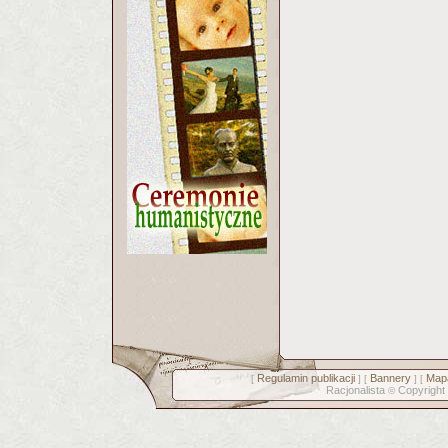
Regulamin publikacji
Bannery
Mapa
[
] [
] [
Racjonalista
Copyright
©