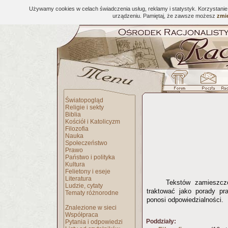
Używamy cookies w celach świadczenia usług, reklamy i statystyk. Korzystani
urządzeniu. Pamiętaj, że zawsze możesz
zmie
Światopogląd
Religie i sekty
Biblia
Kościół i Katolicyzm
Filozofia
Nauka
Społeczeństwo
Prawo
Państwo i polityka
Kultura
Felietony i eseje
Literatura
Tekstów zamieszcz
Ludzie, cytaty
traktować jako porady pr
Tematy różnorodne
ponosi odpowiedzialności.
Znalezione w sieci
Współpraca
Poddziały:
Pytania i odpowiedzi