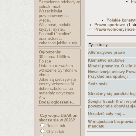
Pr
Sześcienne odchody-to
jednak możl..
Wszechświat
przygotowany na
więce..
Polskie konstyt
Własność, podatki i
Prawo sportowe
(1 st
kryzys: syste..
Prawa wolnomyśliciel
Football i "okolice"
oraz aktorst..
zakazane jabłko z raju
Tytuł strony
Ogłoszenia
:
Alternatywne prawo
30 marca 1689r w
Kłamstwo naukowe
Polsce
Ostatnio rozważam
Młodzi prawnicy. O klini
wdrożenie Symfonii w
Nowelizacja ustawy Praw
chmu..
Przykład manipulacji
Jakie są rzeczywiste
koszty wdrożenia AI
Sędziowie
dobre szkolenia lub
materiały dotyczące
Strzeżmy się paraliżu le
Arc..
Święto Trzech Króli w po
Dodaj ogłoszenie..
powszechnie obowiązuj
Urządzić cały kraj…
Czy wojna USA/Iran
skoczy się w 2026?
W majestacie bezprawia c
Raczej tak
mandatu
Chyba tak