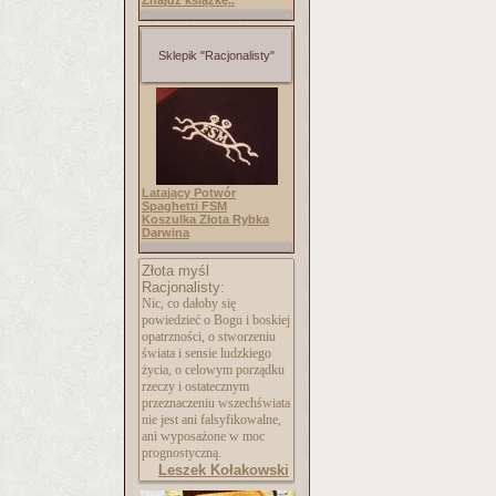
Znajdź książkę..
Sklepik "Racjonalisty"
Latający Potwór
Spaghetti FSM
Koszulka Złota Rybka
Darwina
Złota myśl
Racjonalisty:
Nic, co dałoby się
powiedzieć o Bogu i boskiej
opatrzności, o stworzeniu
świata i sensie ludzkiego
życia, o celowym porządku
rzeczy i ostatecznym
przeznaczeniu wszechświata
nie jest ani falsyfikowalne,
ani wyposażone w moc
prognostyczną.
Leszek Kołakowski