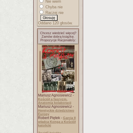
Nie wiem
Chyba nie
Raczej nie
Oddano 120 głosów.
Chcesz wiedzieć więcej?
Zamów dobrą książkę.
Propozycje Racjonalisty:
Mariusz Agnosiewicz -
Kościół a faszyzm.
Anatomia kolaboracji
Mariusz Agnosiewicz -
Heretyckie dziedzictwo
Europy
Robert Piętek -
Garcia II
władca Konga a Kościół
katolicki