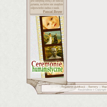
jest odrębną sferą i że stawia
pytania, na które nie znajdzie
odpowiedzi żadna z nauk.
Pascal Boyer
Regulamin publikacji
Bannery
Mapa
[
] [
] [
Racjonalista
Copyright
©