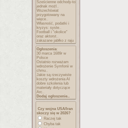
Sześcienne odchody-to
jednak możl..
Wszechświat
przygotowany na
więce..
Własność, podatki i
kryzys: syste..
Football i "okolice"
oraz aktorst..
zakazane jabłko z raju
Ogłoszenia
:
30 marca 1689r w
Polsce
Ostatnio rozważam
wdrożenie Symfonii w
chmu..
Jakie są rzeczywiste
koszty wdrożenia AI
dobre szkolenia lub
materiały dotyczące
Arc..
Dodaj ogłoszenie..
Czy wojna USA/Iran
skoczy się w 2026?
Raczej tak
Chyba tak