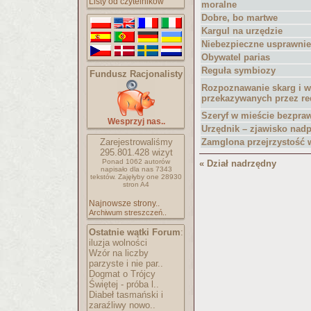
Listy od czytelników
moralne
Dobre, bo martwe
Kargul na urzędzie
Niebezpieczne usprawnie
Obywatel parias
Reguła symbiozy
Fundusz Racjonalisty
Rozpoznawanie skarg i 
przekazywanych przez re
Szeryf w mieście bezpra
Wesprzyj nas..
Urzędnik – zjawisko nad
Zarejestrowaliśmy
Zamglona przejrzystość 
295.801.428
wizyt
Ponad 1062 autorów
« Dział nadrzędny
napisało
dla nas 7343
tekstów.
Zajęłyby one 28930
stron A4
Najnowsze strony..
Archiwum streszczeń..
Ostatnie wątki Forum
:
iluzja wolności
Wzór na liczby
parzyste i nie par..
Dogmat o Trójcy
Świętej - próba l..
Diabeł tasmański i
zaraźliwy nowo..