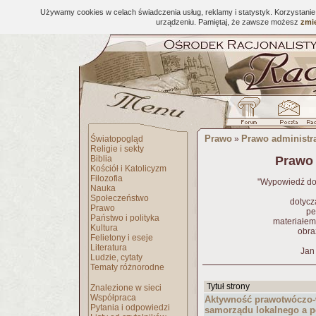
Używamy cookies w celach świadczenia usług, reklamy i statystyk. Korzystani
urządzeniu. Pamiętaj, że zawsze możesz
zmie
Prawo
Prawo administr
Światopogląd
»
Religie i sekty
Biblia
Prawo 
Kościół i Katolicyzm
Filozofia
"Wypowiedź dol
Nauka
Społeczeństwo
dotycz
Prawo
pe
Państwo i polityka
materiałem
Kultura
obra
Felietony i eseje
Literatura
Jan
Ludzie, cytaty
Tematy różnorodne
Tytuł strony
Znalezione w sieci
Współpraca
Aktywność prawotwóczo
Pytania i odpowiedzi
samorządu lokalnego a 