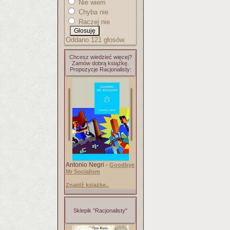
Nie wiem
Chyba nie
Raczej nie
Oddano 121 głosów.
Chcesz wiedzieć więcej?
Zamów dobrą książkę.
Propozycje Racjonalisty:
Antonio Negri -
Goodbye
Mr Socialism
Znajdź książkę..
Sklepik "Racjonalisty"