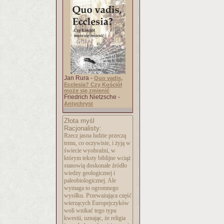
Jan Rura -
Quo vadis,
Ecclesia? Czy Kościół
może się zmienić
Friedrich Nietzsche -
Antychryst
Złota myśl
Racjonalisty:
Rzecz jasna ludzie przeczą
temu, co oczywiste, i żyją w
świecie wyobraźni, w
którym teksty biblijne wciąż
stanowią doskonałe źródło
wiedzy geologicznej i
paleobiologicznej. Ale
wymaga to ogromnego
wysiłku. Przeważająca część
wierzących Europejczyków
woli wnikać tego typu
kwestii, uznając, że religia