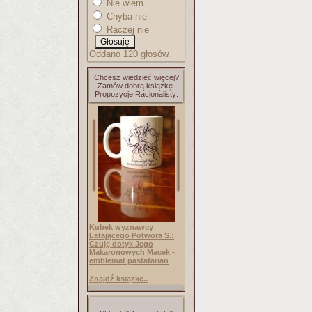
Nie wiem
Chyba nie
Raczej nie
Oddano 120 głosów.
Chcesz wiedzieć więcej?
Zamów dobrą książkę.
Propozycje Racjonalisty:
Kubek wyznawcy
Latającego Potwora S.:
Czuję dotyk Jego
Makaronowych Macek -
emblemat pastafarian
Znajdź książkę..