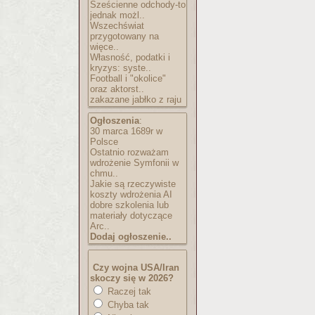
Sześcienne odchody-to
jednak możl..
Wszechświat
przygotowany na
więce..
Własność, podatki i
kryzys: syste..
Football i "okolice"
oraz aktorst..
zakazane jabłko z raju
Ogłoszenia
:
30 marca 1689r w
Polsce
Ostatnio rozważam
wdrożenie Symfonii w
chmu..
Jakie są rzeczywiste
koszty wdrożenia AI
dobre szkolenia lub
materiały dotyczące
Arc..
Dodaj ogłoszenie..
Czy wojna USA/Iran
skoczy się w 2026?
Raczej tak
Chyba tak