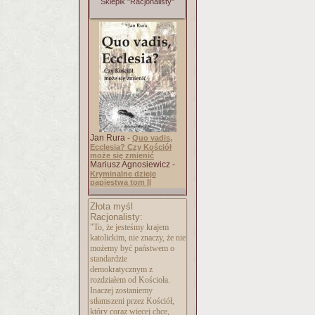
Sklepik "Racjonalisty"
Jan Rura -
Quo vadis,
Ecclesia? Czy Kościół
może się zmienić
Mariusz Agnosiewicz -
Kryminalne dzieje
papiestwa tom II
Złota myśl
Racjonalisty:
"To, że jesteśmy krajem
katolickim, nie znaczy, że nie
możemy być państwem o
standardzie
demokratycznym z
rozdziałem od Kościoła.
Inaczej zostaniemy
stłamszeni przez Kościół,
który coraz więcej chce,