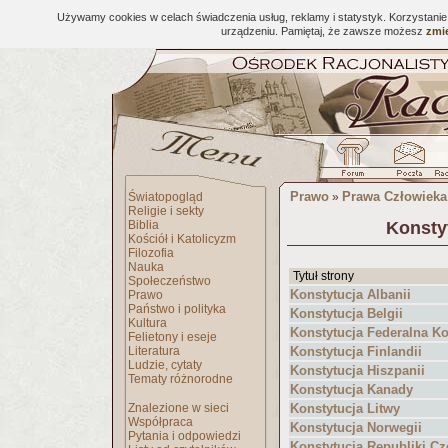
Używamy cookies w celach świadczenia usług, reklamy i statystyk. Korzystani
urządzeniu. Pamiętaj, że zawsze możesz
zmie
Prawo
Prawa Człowieka
Światopogląd
»
Religie i sekty
Biblia
Konsty
Kościół i Katolicyzm
Filozofia
Nauka
Tytuł strony
Społeczeństwo
Konstytucja Albanii
Prawo
Państwo i polityka
Konstytucja Belgii
Kultura
Konstytucja Federalna Ko
Felietony i eseje
Literatura
Konstytucja Finlandii
Ludzie, cytaty
Konstytucja Hiszpanii
Tematy różnorodne
Konstytucja Kanady
Znalezione w sieci
Konstytucja Litwy
Współpraca
Konstytucja Norwegii
Pytania i odpowiedzi
Konstytucja Republiki Cz