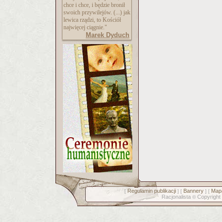
chce i chce, i będzie bronił
swoich przywilejów. (...) jak
lewica rządzi, to Kościół
najwięcej ciągnie."
Marek Dyduch
Regulamin publikacji
Bannery
Mapa
[
] [
] [
Racjonalista
Copyright
©