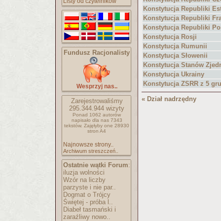
Listy od czytelników
Konstytucja Republiki Es
Konstytucja Republiki Fr
Konstytucja Republiki Po
Konstytucja Rosji
Konstytucja Rumunii
Fundusz Racjonalisty
Konstytucja Słowenii
Konstytucja Stanów Zje
Konstytucja Ukrainy
Konstytucja ZSRR z 5 gru
Wesprzyj nas..
« Dział nadrzędny
Zarejestrowaliśmy
295.344.944
wizyty
Ponad 1062 autorów
napisało
dla nas 7343
tekstów.
Zajęłyby one 28930
stron A4
Najnowsze strony..
Archiwum streszczeń..
Ostatnie wątki Forum
:
iluzja wolności
Wzór na liczby
parzyste i nie par..
Dogmat o Trójcy
Świętej - próba l..
Diabeł tasmański i
zaraźliwy nowo..