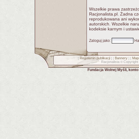
Wszelkie prawa zastrzeżo
Racjonalista.pl. Żadna c
reprodukowana ani wykorz
autorskich. Wszelkie nar
kodeksie karnym i ustawi
Zaloguj jako
:
Ha
Regulamin publikacji
Bannery
Mapa
[
] [
] [
Racjonalista
Copyright
©
Fundacja Wolnej Myśli, kont