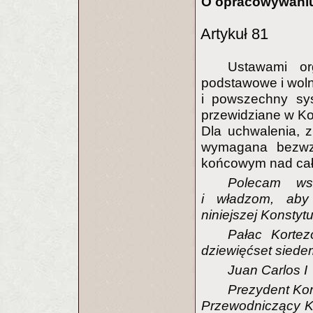
O opracowywani
Artykuł 81
Ustawami or
podstawowe i wolno
i powszechny sys
przewidziane w Kon
Dla uchwalenia, z
wymagana bezwz
końcowym nad całoś
Polecam ws
i władzom, aby p
niniejszej Konstyt
Pałac Kortez
dziewięćset siede
Juan Carlos I
Prezydent Kor
Przewodniczący K