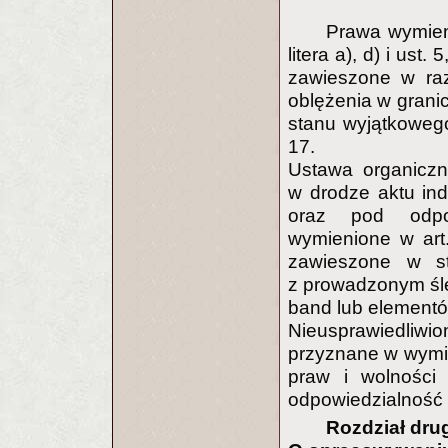
Prawa wymienio
litera a), d) i ust.
zawieszone w raz
oblężenia w grani
stanu wyjątkowego
17.
Ustawa organiczn
w drodze aktu in
oraz pod odpow
wymienione w art.
zawieszone w s
z prowadzonym śl
band lub elementó
Nieusprawiedliwi
przyznane w wymie
praw i wolności
odpowiedzialność 
Rozdział dru