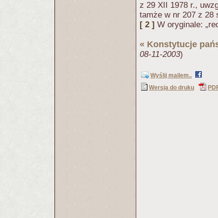
z 29 XII 1978 r., uwz
tamże w nr 207 z 28 s
[ 2 ]
W oryginale: „re
«
Konstytucje pa
08-11-2003
)
Wyślij mailem..
Wersja do druku
PD