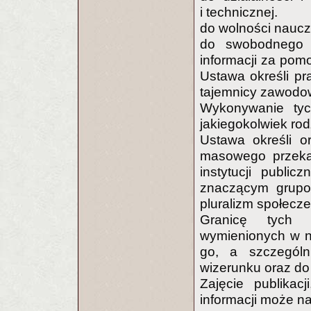
i technicznej.
do wolności naucz
do swobodnego p
informacji za pom
Ustawa określi p
tajemnicy zawodow
Wykonywanie ty
jakiegokolwiek ro
Ustawa określi o
masowego przekaz
instytucji publi
znaczącym grupom
pluralizm społecz
Granicę tych 
wymienionych w ni
go, a szczególn
wizerunku oraz do 
Zajęcie publikac
informacji może n