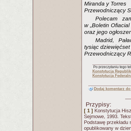
Miranda y Torres
Przewodniczący S
Polecam zam
w „Boletin Ofiacia
oraz jego ogłosze
Madrid, Pał
tysiąc dziewięćse
Przewodniczący R
Po przeczytaniu tego tek
Konstytucja Republik
Konstytucja Federaln
Dodaj komentarz do 
Przypisy:
[ 1 ]
Konstytucja His
Sejmowe, 1993. Tekst
Podstawę przekładu s
opublikowany w dzien