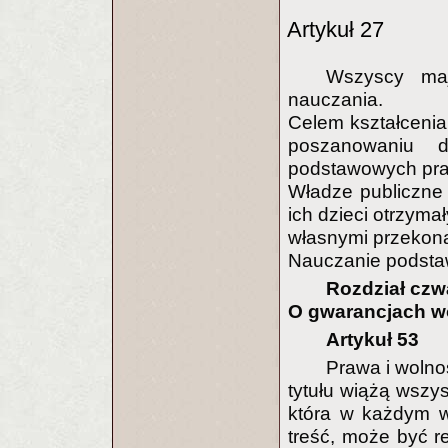
Artykuł 27
Wszyscy ma
nauczania.
Celem kształcenia
poszanowaniu d
podstawowych praw
Władze publiczne
ich dzieci otrzyma
własnymi przekon
Nauczanie podstaw
Rozdział czw
O gwarancjach w
Artykuł 53
Prawa i wolno
tytułu wiążą wszys
która w każdym 
treść, może być r