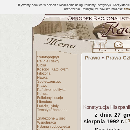
Używamy cookies w celach świadczenia usług, reklamy i statystyk. Korzystani
urządzeniu. Pamiętaj, że zawsze możesz
zmie
Prawo
Prawa Cz
Światopogląd
»
Religie i sekty
Biblia
Kościół i Katolicyzm
Filozofia
Nauka
Społeczeństwo
Prawo
Państwo i polityka
Kultura
Felietony i eseje
Literatura
Ludzie, cytaty
Konstytucja Hiszpani
Tematy różnorodne
z dnia 27 gr
Znalezione w sieci
[ 1
sierpnia 1992 r.
Współpraca
Pytania i odpowiedzi
Spis treści: