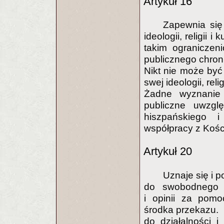
Artykuł 16
Zapewnia się
ideologii, religii 
takim ograniczen
publicznego chron
Nikt nie może by
swej ideologii, rel
Żadne wyznanie
publiczne uwzglę
hiszpańskiego 
współpracy z Kośc
Artykuł 20
Uznaje się i 
do swobodnego w
i opinii za pomo
środka przekazu.
do działalności i 