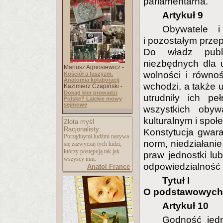
parlamentarna.
Artykuł 9
Obywatele i
i pozostałym prz
Do władz publi
niezbędnych dla u
Mariusz Agnosiewicz -
wolności i równoś
Kościół a faszyzm.
Anatomia kolaboracji
wchodzi, a także u
Kazimierz Czapiński -
Dokąd kler prowadzi
utrudniły ich pe
Polskę? Laickie mowy
sejmowe
wszystkich obyw
kulturalnym i społ
Złota myśl
Racjonalisty:
Konstytucja gwara
Porządnymi ludźmi nazywa
norm, niedziałani
się zazwyczaj tych ludzi,
którzy postępują tak jak
praw jednostki lu
wszyscy inni.
odpowiedzialność 
Anatol France
Tytuł I
O podstawowych 
Artykuł 10
Godność jedn