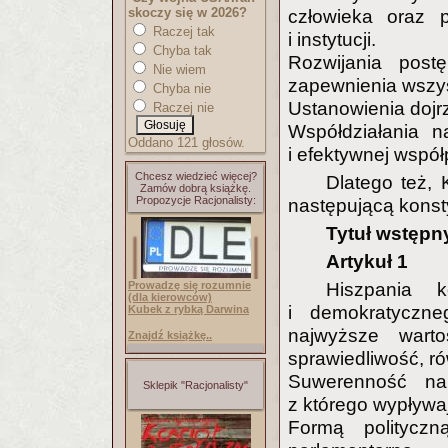
skoczy się w 2026?
człowieka oraz p
Raczej tak
i instytucji.
Chyba tak
Rozwijania post
Nie wiem
zapewnienia wszy
Chyba nie
Ustanowienia doj
Raczej nie
Współdziałania 
Oddano 121 głosów.
i efektywnej współ
Chcesz wiedzieć więcej?
Dlatego też, 
Zamów dobrą książkę.
Propozycje Racjonalisty:
następującą konst
Tytuł wstępn
Artykuł 1
Hiszpania 
Prowadzę się rozumnie
(dla kierowców)
i demokratyczne
Kubek z rybką Darwina
najwyższe wart
Znajdź książkę..
sprawiedliwość, ró
Suwerenność na
Sklepik "Racjonalisty"
z którego wypływa
Formą polityczn