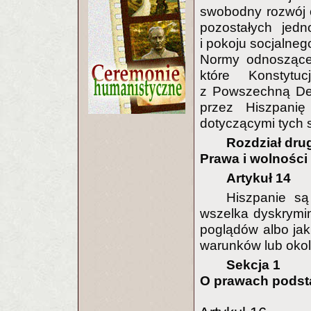
swobodny rozwój 
pozostałych jedn
i pokoju socjalneg
Normy odnoszące
które Konstytu
z Powszechną Dek
przez Hiszpanię
dotyczącymi tych 
Rozdział dru
Prawa i wolności
Artykuł 14
Hiszpanie są
wszelka dyskrymina
poglądów albo jak
warunków lub okol
Sekcja 1
O prawach podst