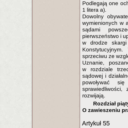
Podlegają one och
1 litera a).
Dowolny obywate
wymienionych w ar
sądami powsze
pierwszeństwo i u
w drodze skarg
Konstytucyjnym.
sprzeciwu ze wzgl
Uznanie, posza
w rozdziale trze
sądowej i działal
powoływać się
sprawiedliwości,
rozwijają.
Rozdział piąt
O zawieszeniu pr
Artykuł 55