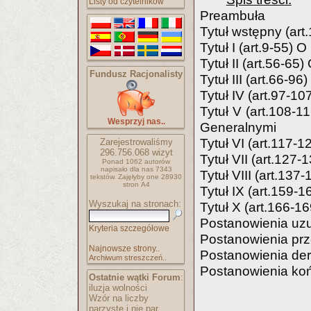
Listy od czytelników
Preambuła
Tytuł wstępny (art.
Tytuł I (art.9-55
Tytuł II (art.56-65)
Fundusz Racjonalisty
Tytuł III (art.66-
Tytuł IV (art.97-10
Tytuł V (art.108-
Wesprzyj nas..
Generalnymi
Tytuł VI (art.117-
Zarejestrowaliśmy
296.756.068
wizyt
Tytuł VII (art.127
Ponad 1062 autorów
napisało
dla nas 7343
Tytuł VIII (art.137
tekstów.
Zajęłyby one 28930
stron A4
Tytuł IX (art.159
Wyszukaj na stronach:
Tytuł X (art.166-1
Postanowienia uzu
Kryteria szczegółowe
Postanowienia pr
Najnowsze strony..
Postanowienia de
Archiwum streszczeń..
Postanowienia ko
Ostatnie wątki Forum
:
iluzja wolności
Wzór na liczby
parzyste i nie par..