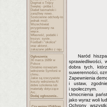
Dogmat o Trójcy
Świętej - próba l..
Diabeł tasmański i
zaraźliwy nowo..
Sześcienne odchody-to
jednak możl..
Wszechświat
przygotowany na
więce..
Własność, podatki i
kryzys: syste..
Football i "okolice"
oraz aktorst..
zakazane jabłko z raju
Naród hiszpa
Ogłoszenia
:
30 marca 1689r w
sprawiedliwości,
Polsce
dobra tych, któr
Ostatnio rozważam
wdrożenie Symfonii w
suwerenności, ozn
chmu..
Zapewnienia demo
Jakie są rzeczywiste
koszty wdrożenia AI
i ustaw, zgodn
dobre szkolenia lub
i społecznym.
materiały dotyczące
Arc..
Umocnienia pańs
Dodaj ogłoszenie..
jako wyraz woli lu
Ochrony wszystk
Czy wojna USA/Iran