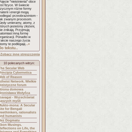
ojęcie "nieistnienia" obce
est fizyce. W świecie
fizycznym różne formy
aterii i energii mogą
podlegać przeobrażeniom -
tak zwanym procesom.
Kiedy umieramy, atomy, z
tórych jesteśmy złożeni,
ie znikają. Przyjmują
natomiast inną formę
rganizacji. Ponadto w
trakcie naszego życia
atomy te podlegają
..»
Do tekstu..
Zobacz inne streszczenia
10 polecanych witryn:
The Secular Web
Principia Cybernetica
Web of Reason
Atheist Network. Wielkie
ateistyczne forum
Strona domowa
Bronisława Wołyńca
Gavagai - Wszechświat
naszych myśli
Mukto-mona: A Secular
ite for Bengali
reethinkers, rationalists
and humanists
Bez Dogmatu
Ebon Musings.
Reflections on Life, the
Universe and Everything