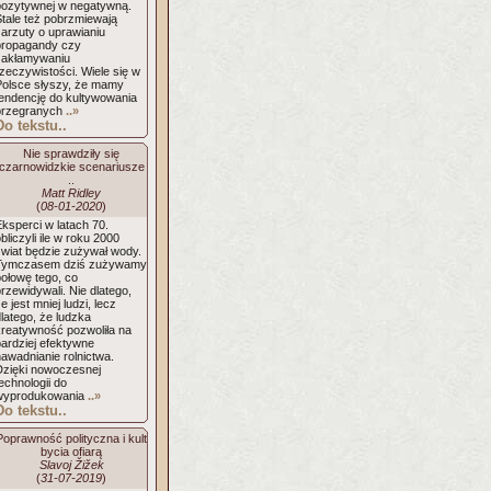
pozytywnej w negatywną.
Stale też pobrzmiewają
zarzuty o uprawianiu
propagandy czy
zakłamywaniu
zeczywistości. Wiele się w
Polsce słyszy, że mamy
tendencję do kultywowania
przegranych
..»
Do tekstu..
Nie sprawdziły się
czarnowidzkie scenariusze
..
Matt Ridley
(
08-01-2020
)
ksperci w latach 70.
bliczyli ile w roku 2000
świat będzie zużywał wody.
Tymczasem dziś zużywamy
połowę tego, co
rzewidywali. Nie dlatego,
e jest mniej ludzi, lecz
latego, że ludzka
kreatywność pozwoliła na
bardziej efektywne
awadnianie rolnictwa.
Dzięki nowoczesnej
echnologii do
wyprodukowania
..»
Do tekstu..
Poprawność polityczna i kult
bycia ofiarą
Slavoj Žižek
(
31-07-2019
)