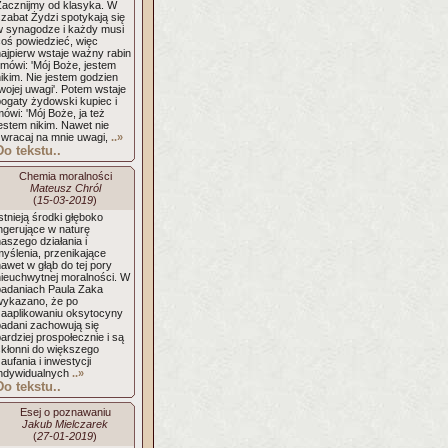
Zacznijmy od klasyka. W
zabat Żydzi spotykają się
w synagodze i każdy musi
coś powiedzieć, więc
najpierw wstaje ważny rabin
 mówi: 'Mój Boże, jestem
ikim. Nie jestem godzien
wojej uwagi'. Potem wstaje
bogaty żydowski kupiec i
ówi: 'Mój Boże, ja też
estem nikim. Nawet nie
zwracaj na mnie uwagi,
..»
Do tekstu..
Chemia moralności
Mateusz Chról
(
15-03-2019
)
stnieją środki głęboko
ngerujące w naturę
aszego działania i
myślenia, przenikające
awet w głąb do tej pory
nieuchwytnej moralności. W
badaniach Paula Zaka
wykazano, że po
zaaplikowaniu oksytocyny
badani zachowują się
ardziej prospołecznie i są
skłonni do większego
aufania i inwestycji
indywidualnych
..»
Do tekstu..
Esej o poznawaniu
Jakub Mielczarek
(
27-01-2019
)