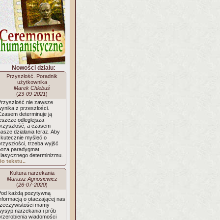
Nowości działu:
Przyszłość. Poradnik
użytkownika
Marek Chlebuś
(
23-09-2021
)
Przyszłość nie zawsze
ynika z przeszłości.
Czasem determinuje ją
eszcze odleglejsza
przyszłość, a czasem
asze działania teraz. Aby
skutecznie myśleć o
rzyszłości, trzeba wyjść
poza paradygmat
klasycznego determinizmu.
Do tekstu..
Kultura narzekania
Mariusz Agnosiewicz
(
26-07-2020
)
Pod każdą pozytywną
nformacją o otaczającej nas
rzeczywistości mamy
wysyp narzekania i prób
przerobienia wiadomości