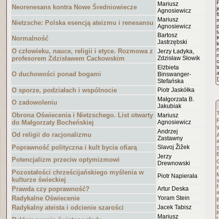
P
Mariusz
Neorenesans kontra Nowe Średniowiecze
j
Agnosiewicz
Mariusz
m
Nietzsche: Polska esencją ateizmu i renesansu
Agnosiewicz
Bartosz
Normalność
Jastrzębski
k
n
O człowieku, nauce, religii i etyce. Rozmowa z
Jerzy Ładyka,
profesorem Zdzisławem Cackowskim
Zdzisław Słowik
o
Elżbieta
O duchowości ponad bogami
Binswanger-
Stefańska
O sporze, podziałach i wspólnocie
Piotr Jaskółka
Małgorzata B.
O zadowoleniu
Jakubiak
Obrona Oświecenia i Nietzschego. List otwarty
Mariusz
do Małgorzaty Bocheńskiej
Agnosiewicz
Andrzej
Od religii do racjonalizmu
Zastawny
Poprawność polityczna i kult bycia ofiarą
Slavoj Žižek
Jerzy
Potencjalizm przeciw optymizmowi
Drewnowski
Pozostałości chrześcijańskiego myślenia w
Piotr Napierała
kulturze świeckiej
s
f
Prawda czy poprawność?
Artur Deska
Radykalne Oświecenie
Yoram Stein
Radykalny ateista i odcienie szarości
Jacek Tabisz
Mariusz