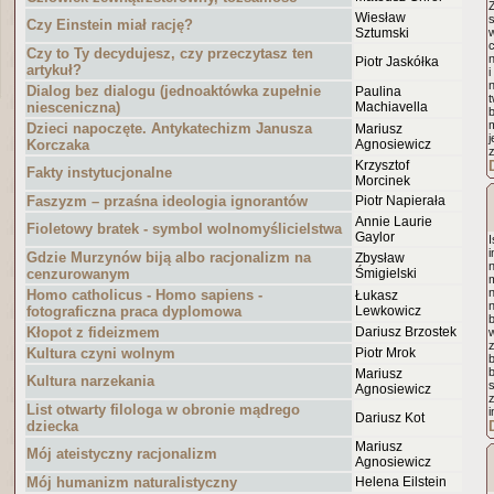
Wiesław
s
Czy Einstein miał rację?
Sztumski
Czy to Ty decydujesz, czy przeczytasz ten
Piotr Jaskółka
artykuł?
i
n
Dialog bez dialogu (jednoaktówka zupełnie
Paulina
t
niesceniczna)
Machiavella
m
Dzieci napoczęte. Antykatechizm Janusza
Mariusz
j
Korczaka
Agnosiewicz
Krzysztof
Fakty instytucjonalne
Morcinek
Faszyzm – przaśna ideologia ignorantów
Piotr Napierała
Annie Laurie
Fioletowy bratek - symbol wolnomyślicielstwa
Gaylor
I
i
Gdzie Murzynów biją albo racjonalizm na
Zbysław
n
cenzurowanym
Śmigielski
n
Homo catholicus - Homo sapiens -
Łukasz
fotograficzna praca dyplomowa
Lewkowicz
Kłopot z fideizmem
Dariusz Brzostek
Kultura czyni wolnym
Piotr Mrok
b
Mariusz
Kultura narzekania
Agnosiewicz
z
List otwarty filologa w obronie mądrego
Dariusz Kot
dziecka
Mariusz
Mój ateistyczny racjonalizm
Agnosiewicz
Mój humanizm naturalistyczny
Helena Eilstein