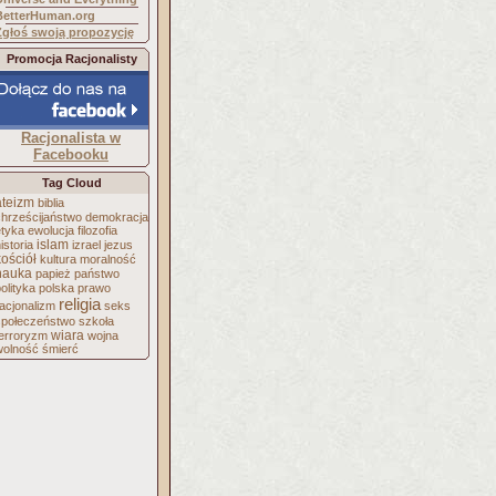
BetterHuman.org
Zgłoś swoją propozycję
Promocja Racjonalisty
Racjonalista w
Facebooku
Tag Cloud
ateizm
biblia
chrześcijaństwo
demokracja
etyka
ewolucja
filozofia
islam
istoria
izrael
jezus
kościół
kultura
moralność
nauka
papież
państwo
olityka
polska
prawo
religia
acjonalizm
seks
społeczeństwo
szkoła
wiara
terroryzm
wojna
wolność
śmierć