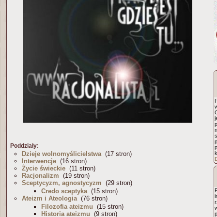
w
j
n
p
Poddziały:
Dzieje wolnomyślicielstwa
(17 stron)
Interwencje
(16 stron)
Życie świeckie
(11 stron)
Racjonalizm
(19 stron)
Sceptycyzm, agnostycyzm
(29 stron)
Credo sceptyka
(15 stron)
i
Ateizm i Ateologia
(76 stron)
Filozofia ateizmu
(15 stron)
Historia ateizmu
(9 stron)