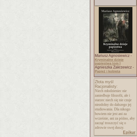
Mariusz Agnosiewicz -
Kryminalne dzieje
papiestwa tom I
Agnieszka Zakrzewicz -
Papież i kobieta
Złota myśl
Racjonalisty:
Niech młodzieniec nie
zaniedbuje filozofii, ale i
starzec niech się nie czuje
niezdolny do dalszego jej
studiowania. Dla nikogo
bowiem nie jest ani za
wcześnie, ani za późno, aby
zacząć troszczyć się o
zdrowie swej duszy.
Epikur