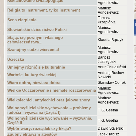
Reklamowanie światopoglądu
Agnosiewicz
Mariusz
Religia to instrument, tylko instrument
Agnosiewicz
Tomasz
Sens cierpienia
Przepiórka
Mariusz
Słowiańskie dziedzictwo Polski
Agnosiewicz
Stając się pewnymi własnego
Klaudia Bączyk
człowieczeństwa...
Mariusz
Szanujmy cudze wierzenia!
Agnosiewicz
Bartosz
Ucieczka
Jastrzębski
Umiejmy różnić się kulturalnie
Artur Chludziński
h
Andrzej Rusław
Wartości kultury świeckiej
Nowicki
p
Wiara dobra, niewiara dobra
Stanisław Obirek
r
Mariusz
Wielkie Odczarowanie i niemałe rozczarowania
Agnosiewicz
Mariusz
Wielkolechici, antylechici oraz jałowe spory
Agnosiewicz
Wolnomyślicielskie wychowanie – problemy
T. G. Geetha
radości i wyzwania (Część I)
Wolnomyślicielskie wychowanie – wyzwania.
T. G. Geetha
Część II
Wybór wiary: rozsądek czy fikcja?
Dawid Stajerski
Zgubny elitaryzm ateistów
Jacek Tabisz