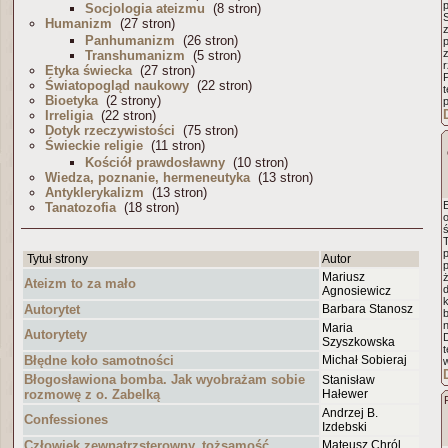
Socjologia ateizmu
(8 stron)
Humanizm
(27 stron)
Panhumanizm
(26 stron)
Transhumanizm
(5 stron)
r
Etyka świecka
(27 stron)
Światopogląd naukowy
(22 stron)
Bioetyka
(2 strony)
Irreligia
(22 stron)
Dotyk rzeczywistości
(75 stron)
Świeckie religie
(11 stron)
Kościół prawdosławny
(10 stron)
Wiedza, poznanie, hermeneutyka
(13 stron)
Antyklerykalizm
(13 stron)
E
Tanatozofia
(18 stron)
o
Tytuł strony
Autor
p
Mariusz
ż
Ateizm to za mało
d
Agnosiewicz
Autorytet
Barbara Stanosz
n
Maria
Autorytety
Szyszkowska
t
Błędne koło samotności
Michał Sobieraj
Błogosławiona bomba. Jak wyobrażam sobie
Stanisław
rozmowę z o. Zabelką
Hałewer
Andrzej B.
Confessiones
Izdebski
Człowiek zewnątrzsterowny, tożsamość
Mateusz Chról