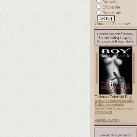
Nie wiem
Chyba nie
Raczej nie
Oddano 121 głosów.
Chcesz wiedzieć więcej?
Zamów dobrą książkę.
Propozycje Racjonalisty:
Tadeusz Żeleński-Boy -
Dziewice konsystorskie.
Dzika gospodarka
małżeńska konsystorzy
katolickich
Znajdź książkę..
Sklepik "Racjonalisty"