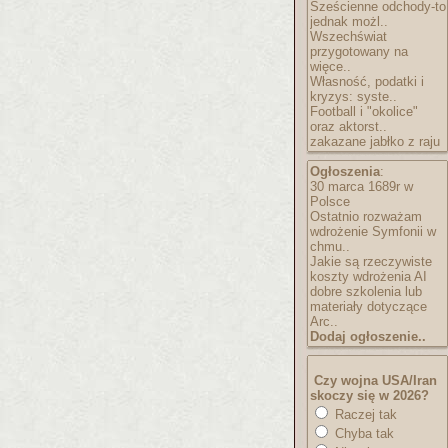
Sześcienne odchody-to
jednak możl..
Wszechświat
przygotowany na
więce..
Własność, podatki i
kryzys: syste..
Football i "okolice"
oraz aktorst..
zakazane jabłko z raju
Ogłoszenia
:
30 marca 1689r w
Polsce
Ostatnio rozważam
wdrożenie Symfonii w
chmu..
Jakie są rzeczywiste
koszty wdrożenia AI
dobre szkolenia lub
materiały dotyczące
Arc..
Dodaj ogłoszenie..
Czy wojna USA/Iran
skoczy się w 2026?
Raczej tak
Chyba tak