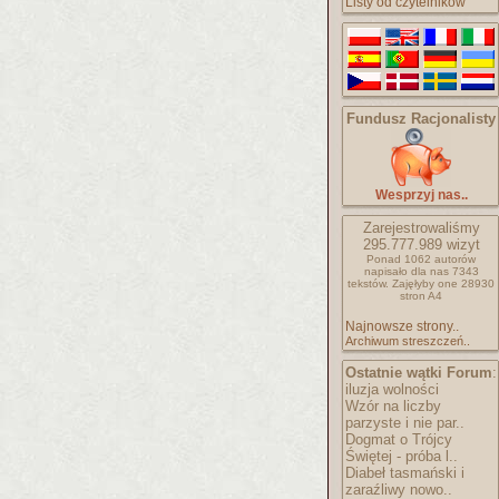
Listy od czytelników
Fundusz Racjonalisty
Wesprzyj nas..
Zarejestrowaliśmy
295.777.989
wizyt
Ponad 1062 autorów
napisało
dla nas 7343
tekstów.
Zajęłyby one 28930
stron A4
Najnowsze strony..
Archiwum streszczeń..
Ostatnie wątki Forum
:
iluzja wolności
Wzór na liczby
parzyste i nie par..
Dogmat o Trójcy
Świętej - próba l..
Diabeł tasmański i
zaraźliwy nowo..