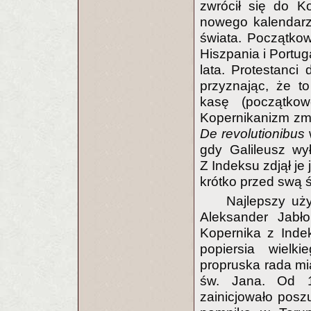
zwrócił się do 
nowego kalendarz
świata. Początkow
Hiszpania i Portug
lata. Protestanci
przyznając, że t
kasę (początko
Kopernikanizm zmi
De revolutionibus
gdy Galileusz wył
Z Indeksu zdjął je
krótko przed swą ś
Najlepszy uż
Aleksander Jabło
Kopernika z Indek
popiersia wiel
propruska rada mia
św. Jana. Od 1
zainicjowało posz