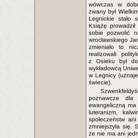
wówczas w dobros
zwany był Wielkim
Legnickie stało 
Książę prowadził
sobie pozwolić 
wrocławskiego Ja
zmieniało to ni
realizowali polit
z Osieku był dor
wykładowcą Uniwers
w Legnicy (uznaje
świecie).
Szwenkfeld
poznawcze dla 
ewangeliczną ma
luteranizm, kalw
społeczeństw ani 
zmniejszyła się. 
że nie ma ani jed