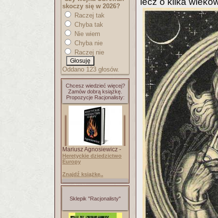
lecz o kilka wieków
skoczy się w 2026?
Raczej tak
Chyba tak
Nie wiem
Chyba nie
Raczej nie
Oddano 123 głosów.
Chcesz wiedzieć więcej?
Zamów dobrą książkę.
Propozycje Racjonalisty:
Mariusz Agnosiewicz -
Heretyckie dziedzictwo
Europy
Znajdź książkę..
Sklepik "Racjonalisty"