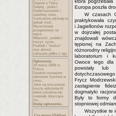
która pogrzebała
Dogmat o Trójcy
Europa poszła dro
Świętej - próba l..
Diabeł tasmański i
W czasach O
zaraźliwy nowo..
Sześcienne odchody-to
praktykowała czy
jednak możl..
i Jagiellonów rozpo
Wszechświat
przygotowany na
w dojrzałej post
więce..
znajdowali wówc
Własność, podatki i
kryzys: syste..
tępionej na Zach
Football i "okolice"
różnorodny religijn
oraz aktorst..
zakazane jabłko z raju
laboratorium i k
Ogłoszenia
:
Owoce tego dla 
30 marca 1689r w
powstały lub r
Polsce
Ostatnio rozważam
dotychczasowego 
wdrożenie Symfonii w
Frycz Modrzewski
chmu..
Jakie są rzeczywiste
zastąpienie fid
koszty wdrożenia AI
dogmatyki racjona
dobre szkolenia lub
materiały dotyczące
Były to formy do
Arc..
stopniowej odmian
Dodaj ogłoszenie..
Wszystkie te 
Czy wojna USA/Iran