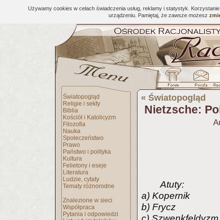
Używamy cookies w celach świadczenia usług, reklamy i statystyk. Korzystani
urządzeniu. Pamiętaj, że zawsze możesz
zmie
«
Światopogląd
Światopogląd
Religie i sekty
Nietzsche: Po
Biblia
Kościół i Katolicyzm
A
Filozofia
Nauka
Społeczeństwo
Prawo
Państwo i polityka
Kultura
Felietony i eseje
Literatura
Ludzie, cytaty
Atuty:
Tematy różnorodne
a) Kopernik
Znalezione w sieci
b) Frycz
Współpraca
Pytania i odpowiedzi
c) Szwenkfeldyzm