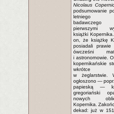
Nicolaus Coperni
podsumowanie p
letniego pr
badawczeg
pierwszymi wy
książki Kopernika
on, że książkę K
posiadali prawie
ówcześni mat
i astronomowie. O
kopernikańskie s
wkrótce 
w żeglarstwie.
ogłoszono — poprz
papieską — ka
gregoriański o
nowych oblic
Kopernika. Zakoń
dekad: już w 151