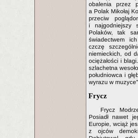
obalenia przez 
a Polak Mikołaj K
przeciw poglądo
i najgodniejszy 
Polaków, tak sa
świadectwem ich 
czczę szczególn
niemieckich, od dą
ociężałości i blag
szlachetna wesoło
południowca i głę
wyrazu w muzyce"
Frycz
Frycz Modrz
Posiadł nawet je
Europie, wciąż jes
z ojców demokra