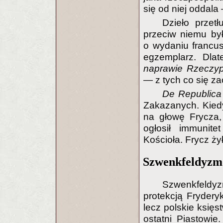
się od niej oddala
Dzieło przet
przeciw niemu by
o wydaniu francus
egzemplarz. Dlat
naprawie Rzeczypo
— z tych co się z
De Republic
Zakazanych. Kiedy
na głowę Frycza, 
ogłosił immunite
Kościoła. Frycz żył
Szwenkfeldyzm
Szwenkfeldy
protekcją Fryderyk
lecz polskie księs
ostatni Piastowie