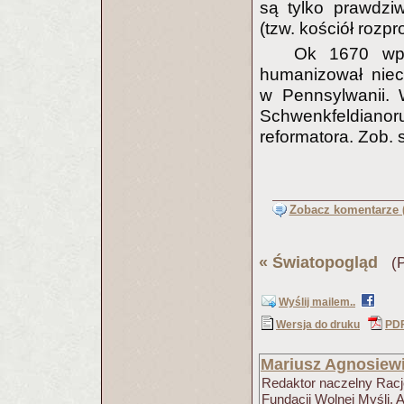
są tylko prawdziw
(tzw. kościół rozpr
Ok 1670 wpł
humanizował niec
w Pennsylwanii.
Schwenkfeldianor
reformatora. Zob.
Zobacz komentarze (
«
Światopogląd
(Pu
Wyślij mailem..
Wersja do druku
PD
Mariusz Agnosiew
Redaktor naczelny Racjo
Fundacji Wolnej Myśli. 