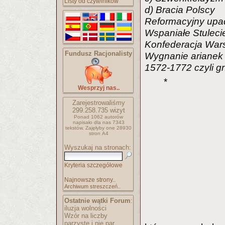
Listy od czytelników
d) Bracia Polscy
Reformacyjny up
Wspaniałe Stuleci
Konfederacja Wars
Fundusz Racjonalisty
Wygnanie arianek
1572-1772 czyli gn
*
Wesprzyj nas..
Zarejestrowaliśmy
299.258.735
wizyt
Ponad 1062 autorów
napisało
dla nas 7343
tekstów.
Zajęłyby one 28930
stron A4
Wyszukaj na stronach:
Kryteria szczegółowe
Najnowsze strony..
Archiwum streszczeń..
Ostatnie wątki Forum
:
iluzja wolności
Wzór na liczby
parzyste i nie par..