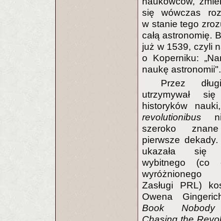
naukowców, zmieni
się wówczas rozw
w stanie tego zroz
całą astronomię. B
już w 1539, czyli 
o Koperniku: „Nar
naukę astronomii".
Przez dłu
utrzymywał się
historyków nauk
revolutionibus
ni
szeroko znan
pierwsze dekady
ukazała się 
wybitnego (co 
wyróżnionego 
Zasługi PRL) ko
Owena Gingeri
Book Nobody
Chasing the Revol