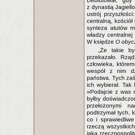
Debiutował, gd
z dynastią Jagiel
ustrój przyszłości
centralną, kościół
synteza atutów mo
władzy centralnej 
W księdze
O obyc
„Że takie b
przekazało. Rzą
człowieka, któremu
wespół z nim dź
państwa. Tych zaś 
ich wybierał. Ta
»Podajcie z was 
byłby doświadczo
przełożonymi n
podtrzymał tych, 
co i sprawiedliwe 
rzeczą wszystkich 
jaka rzeczpospolit