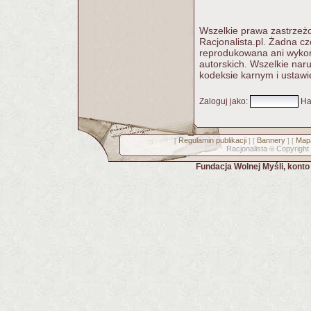
Wszelkie prawa zastrzeżo
Racjonalista.pl. Żadna c
reprodukowana ani wykorz
autorskich. Wszelkie nar
kodeksie karnym i ustawi
Zaloguj jako
:
Ha
Regulamin publikacji
Bannery
Mapa
[
] [
] [
Racjonalista
Copyright
©
Fundacja Wolnej Myśli, kont