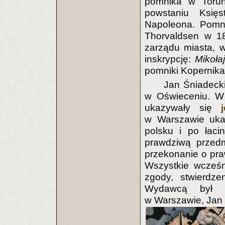
pomnika w Torun
powstaniu Księ
Napoleona. Pomni
Thorvaldsen w 18
zarządu miasta, 
inskrypcję:
Mikoła
pomniki Kopernika
Jan Śniadeck
w Oświeceniu. W
ukazywały się
w Warszawie uka
polsku i po łaci
prawdziwą przed
przekonanie o pra
Wszystkie wcześn
zgody, stwierdze
Wydawcą był dy
w Warszawie, Jan