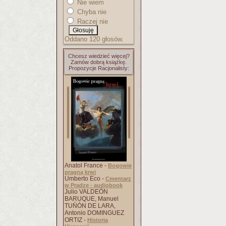
Nie wiem
Chyba nie
Raczej nie
Oddano 120 głosów.
Chcesz wiedzieć więcej?
Zamów dobrą książkę.
Propozycje Racjonalisty:
Anatol France -
Bogowie
pragną krwi
Umberto Eco -
Cmentarz
w Pradze - audiobook
Julio VALDEÓN
BARUQUE, Manuel
TUŃÓN DE LARA,
Antonio DOMINGUEZ
ORTIZ -
Historia