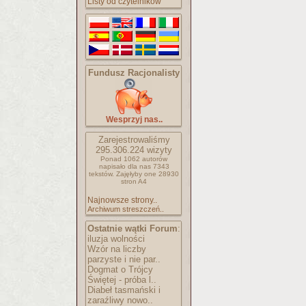
Listy od czytelników
Fundusz Racjonalisty
Wesprzyj nas..
Zarejestrowaliśmy
295.306.224
wizyty
Ponad 1062 autorów
napisało
dla nas 7343
tekstów.
Zajęłyby one 28930
stron A4
Najnowsze strony..
Archiwum streszczeń..
Ostatnie wątki Forum
:
iluzja wolności
Wzór na liczby
parzyste i nie par..
Dogmat o Trójcy
Świętej - próba l..
Diabeł tasmański i
zaraźliwy nowo..