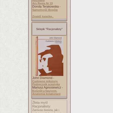
Hiszpanii
Ars Regia Nr 19
Dorota Terakowska -
Samotność Bogów
Znajdź książkę..
Sklepik "Racjonalisty"
John Diamond -
Cudowne mikstury.
Podręcznik sceptyka
Mariusz Agnosiewicz -
Kościół a faszyzm.
Anatomia kolaboracji
Złota myśl
Racjonalisty:
Zarówno historia, jak i