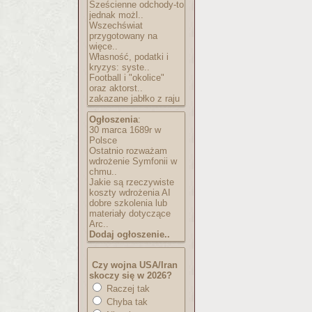
Sześcienne odchody-to
jednak możl..
Wszechświat
przygotowany na
więce..
Własność, podatki i
kryzys: syste..
Football i "okolice"
oraz aktorst..
zakazane jabłko z raju
Ogłoszenia
:
30 marca 1689r w
Polsce
Ostatnio rozważam
wdrożenie Symfonii w
chmu..
Jakie są rzeczywiste
koszty wdrożenia AI
dobre szkolenia lub
materiały dotyczące
Arc..
Dodaj ogłoszenie..
Czy wojna USA/Iran
skoczy się w 2026?
Raczej tak
Chyba tak