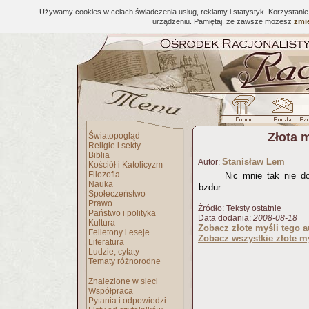
Używamy cookies w celach świadczenia usług, reklamy i statystyk. Korzystani
urządzeniu. Pamiętaj, że zawsze możesz
zmie
Złota 
Światopogląd
Religie i sekty
Biblia
Stanisław Lem
Autor:
Kościół i Katolicyzm
Filozofia
Nic mnie tak nie d
Nauka
bzdur.
Społeczeństwo
Prawo
Źródło: Teksty ostatnie
Państwo i polityka
Data dodania:
2008-08-18
Kultura
Zobacz złote myśli tego a
Felietony i eseje
Zobacz wszystkie złote my
Literatura
Ludzie, cytaty
Tematy różnorodne
Znalezione w sieci
Współpraca
Pytania i odpowiedzi