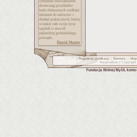
codzienne doświadczenie
dostarczają przykładów
ludzi obdarzonych wielkimi
talentami do interesów i
działań praktycznych, którzy
wszakże całe swoje życie
spędzili w niewoli
najbardziej grubiańskiego
przesądu.
David Hume
Regulamin publikacji
Bannery
Mapa
[
] [
] [
Racjonalista
Copyright
©
Fundacja Wolnej Myśli, kont