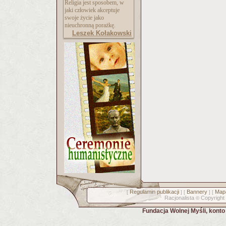
Religia jest sposobem, w
jaki człowiek akceptuje
swoje życie jako
nieuchronną porażkę.
Leszek Kołakowski
Regulamin publikacji
Bannery
Mapa
[
] [
] [
Racjonalista
Copyright
©
Fundacja Wolnej Myśli, kont