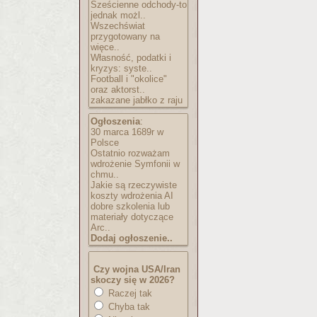
Sześcienne odchody-to
jednak możl..
Wszechświat
przygotowany na
więce..
Własność, podatki i
kryzys: syste..
Football i "okolice"
oraz aktorst..
zakazane jabłko z raju
Ogłoszenia
:
30 marca 1689r w
Polsce
Ostatnio rozważam
wdrożenie Symfonii w
chmu..
Jakie są rzeczywiste
koszty wdrożenia AI
dobre szkolenia lub
materiały dotyczące
Arc..
Dodaj ogłoszenie..
Czy wojna USA/Iran
skoczy się w 2026?
Raczej tak
Chyba tak