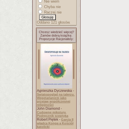
Nie wiem
Chyba nie
Raczej nie
Oddano 121 głosów.
Chcesz wiedzieć więcej?
Zamów dobrą książkę.
Propozycje Racjonalisty:
Agnieszka Dyczewska -
Światopogląd na talerzu.
Wegetarianizm jako
przejaw współczesnej
religijności
John Diamond -
Cudowne mikstury.
Podręcznik sceptyka
Robert Piętek -
Garcia II
władca Konga a Kościół
katolicki