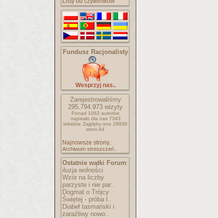
Listy od czytelników
Fundusz Racjonalisty
Wesprzyj nas..
Zarejestrowaliśmy
295.794.973
wizyty
Ponad 1062 autorów
napisało
dla nas 7343
tekstów.
Zajęłyby one 28930
stron A4
Najnowsze strony..
Archiwum streszczeń..
Ostatnie wątki Forum
:
iluzja wolności
Wzór na liczby
parzyste i nie par..
Dogmat o Trójcy
Świętej - próba l..
Diabeł tasmański i
zaraźliwy nowo..