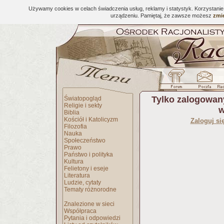
Używamy cookies w celach świadczenia usług, reklamy i statystyk. Korzystani
urządzeniu. Pamiętaj, że zawsze możesz
zmie
Tylko zalogowan
Światopogląd
Religie i sekty
w
Biblia
Kościół i Katolicyzm
Zaloguj si
Filozofia
Nauka
Społeczeństwo
Prawo
Państwo i polityka
Kultura
Felietony i eseje
Literatura
Ludzie, cytaty
Tematy różnorodne
Znalezione w sieci
Współpraca
Pytania i odpowiedzi