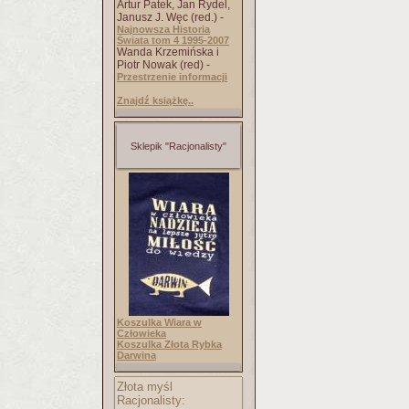
Artur Patek, Jan Rydel,
Janusz J. Węc (red.) -
Najnowsza Historia
Świata tom 4 1995-2007
Wanda Krzemińska i
Piotr Nowak (red) -
Przestrzenie informacji
Znajdź książkę..
Sklepik "Racjonalisty"
Koszulka Wiara w
Człowieka
Koszulka Złota Rybka
Darwina
Złota myśl
Racjonalisty: