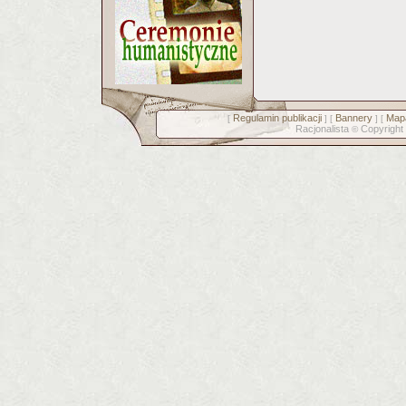
Regulamin publikacji
Bannery
Mapa
[
] [
] [
Racjonalista
Copyright
©