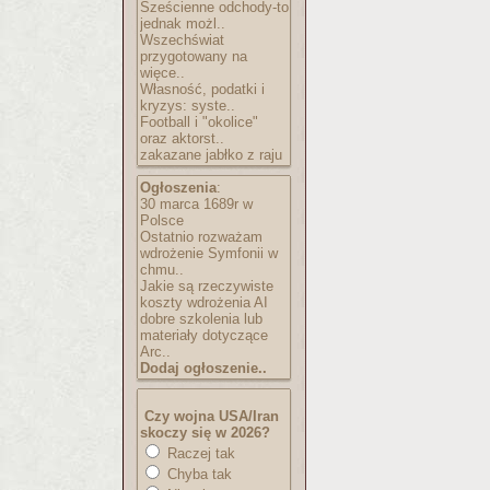
Sześcienne odchody-to
jednak możl..
Wszechświat
przygotowany na
więce..
Własność, podatki i
kryzys: syste..
Football i "okolice"
oraz aktorst..
zakazane jabłko z raju
Ogłoszenia
:
30 marca 1689r w
Polsce
Ostatnio rozważam
wdrożenie Symfonii w
chmu..
Jakie są rzeczywiste
koszty wdrożenia AI
dobre szkolenia lub
materiały dotyczące
Arc..
Dodaj ogłoszenie..
Czy wojna USA/Iran
skoczy się w 2026?
Raczej tak
Chyba tak