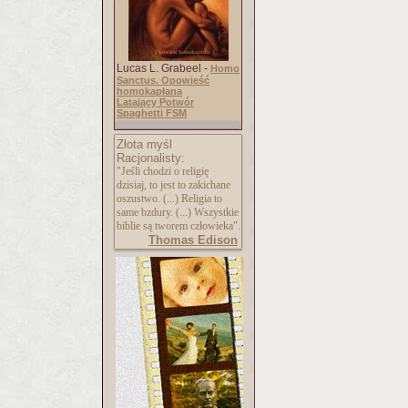
Lucas L. Grabeel -
Homo
Sanctus. Opowieść
homokapłana
Latający Potwór
Spaghetti FSM
Złota myśl
Racjonalisty:
"Jeśli chodzi o religię
dzisiaj, to jest to zakichane
oszustwo. (...) Religia to
same bzdury. (...) Wszystkie
biblie są tworem człowieka".
Thomas Edison