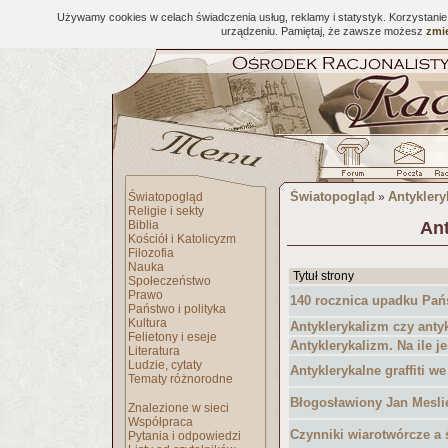
Używamy cookies w celach świadczenia usług, reklamy i statystyk. Korzystani
urządzeniu. Pamiętaj, że zawsze możesz
zmie
Światopogląd
Antyklery
Światopogląd
»
Religie i sekty
Biblia
Ant
Kościół i Katolicyzm
Filozofia
Nauka
Tytuł strony
Społeczeństwo
Prawo
140 rocznica upadku Pań
Państwo i polityka
Kultura
Antyklerykalizm czy anty
Felietony i eseje
Antyklerykalizm. Na ile j
Literatura
Ludzie, cytaty
Antyklerykalne graffiti w
Tematy różnorodne
Błogosławiony Jan Mesli
Znalezione w sieci
Współpraca
Czynniki wiarotwórcze a 
Pytania i odpowiedzi