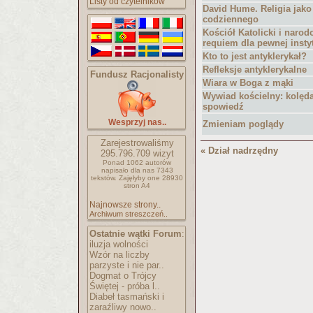
Listy od czytelników
David Hume. Religia jako
codziennego
Kościół Katolicki i naro
requiem dla pewnej instyt
Kto to jest antyklerykał?
Refleksje antyklerykalne
Fundusz Racjonalisty
Wiara w Boga z mąki
Wywiad kościelny: kolęda,
spowiedź
Wesprzyj nas..
Zmieniam poglądy
Zarejestrowaliśmy
« Dział nadrzędny
295.796.709
wizyt
Ponad 1062 autorów
napisało
dla nas 7343
tekstów.
Zajęłyby one 28930
stron A4
Najnowsze strony..
Archiwum streszczeń..
Ostatnie wątki Forum
:
iluzja wolności
Wzór na liczby
parzyste i nie par..
Dogmat o Trójcy
Świętej - próba l..
Diabeł tasmański i
zaraźliwy nowo..