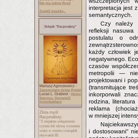
wszczepionych w
Nie ma jednej Rosji
interpretacja jest
Znajdź książkę..
semantycznych.
Czy należy 
Sklepik "Racjonalisty"
refleksji nasuwa
postulatu o odr
zewnątrzsterowno
każdy człowiek je
negatywnego. Eco 
czasów współczes
metropolii — ni
projektowani i pop
Mariusz Agnosiewicz -
(transmitujące tr
Zapomniane dzieje Polski
inkorporwali znac
Lucas L. Grabeel -
Homo
Sanctus. Opowieść
rodzina, literatura 
homokapłana
reklama (chocia
Złota myśl
w mniejszej intens
Racjonalisty:
"Z niejakim osłupieniem
Najciekawszym 
czytam lub słyszę wyznania
i dostosowani" n
wiary w rozum i rozsądek
obywateli III