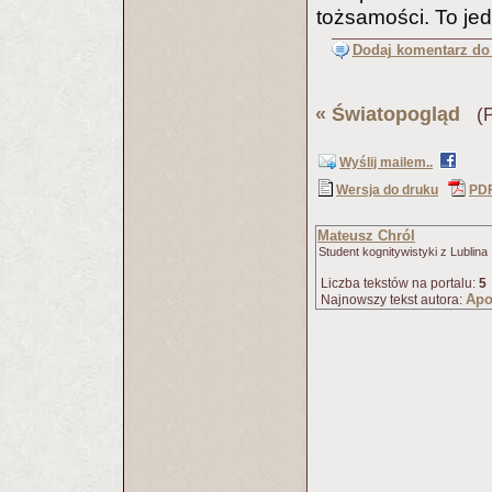
tożsamości. To jed
Dodaj komentarz do 
«
Światopogląd
(Pu
Wyślij mailem..
Wersja do druku
PD
Mateusz Chról
Student kognitywistyki z Lublina
Liczba tekstów na portalu:
5
Apo
Najnowszy tekst autora: