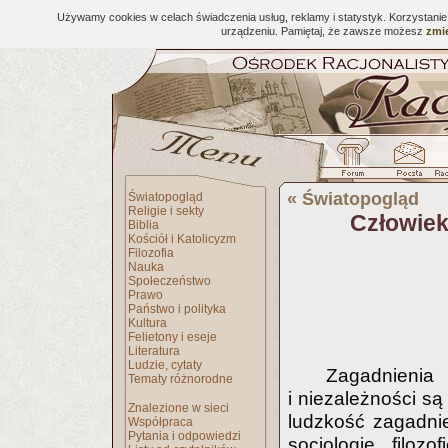
Używamy cookies w celach świadczenia usług, reklamy i statystyk. Korzystani
urządzeniu. Pamiętaj, że zawsze możesz
zmie
«
Światopogląd
Światopogląd
Religie i sekty
Człowiek
Biblia
Kościół i Katolicyzm
Filozofia
Nauka
Społeczeństwo
Prawo
Państwo i polityka
Kultura
Felietony i eseje
Literatura
Ludzie, cytaty
Zagadnienia
Tematy różnorodne
i niezależności są
Znalezione w sieci
ludzkość zagadni
Współpraca
Pytania i odpowiedzi
socjologię, filoz