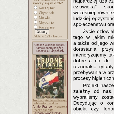
najbardziej uzale
skoczy się w 2026?
człowieka" — skon
Raczej tak
wcześniej równie
Chyba tak
Nie wiem
ludzkiej egzystenc
Chyba nie
społeczeństwu or
Raczej nie
Życie człowie
Oddano 121 głosów.
tego w jakim mie
a także od jego 
Chcesz wiedzieć więcej?
Zamów dobrą książkę.
dorastania prz
Propozycje Racjonalisty:
interioryzujemy ta
dobre a co złe.
różnorakie rytua
przebywania w prze
procesy higieniczn
Projekt nasz
zależny od nas,
wybraliśmy zost
Trudne pytania w dialogu
Decydując o kon
polsko-żydowskim
Anatol France -
Kościół a
obiekt czy fen
Rzeczpospolita
Barbara Włodarczyk -