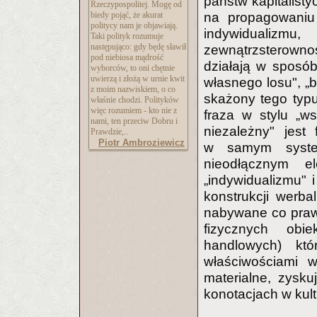
państw kapitalisty
Rzeczypospolitej. Mogę od
biedy pojąć, że akurat
na propagowaniu 
politycy nam je objawiają.
indywidualiz
Taki polityk rozumuje
następująco: gdy będę sławił
zewnątrzsterown
pod niebiosa mądrość
działają w sposób
wyborców, to oni chętnie
uwierzą i złożą w urnie kwit
własnego losu", „b
z moim nazwiskiem, o co
skażony tego typu
właśnie chodzi. Polityków
więc rozumiem - kto nie z
fraza w stylu „w
nami, ten przeciw Dobru i
niezależny" jest
Prawdzie,..
Piotr Ambroziewicz
w samym system
nieodłącznym el
„indywidualizmu" 
konstrukcji werb
nabywane co praw
fizycznych obi
handlowych) kt
właściwościami 
materialne, zysk
konotacjach w kul