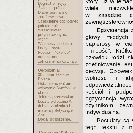
który już w temaci
Dogmat o Trójcy
wiele i niezwykl
Świętej - próba l..
Diabeł tasmański i
w zasadzie c
zaraźliwy nowo..
zewnątrzsterownośc
Sześcienne odchody-to
jednak możl..
Egzystencjali
Wszechświat
przygotowany na
głowy młodych fr
więce..
papierosy w cie
Własność, podatki i
kryzys: syste..
i nicość". Krótk
Football i "okolice"
człowiek rodzi si
oraz aktorst..
zakazane jabłko z raju
zdefiniowanie jest
Ogłoszenia
:
decyzji. Człowie
30 marca 1689r w
wolności i id
Polsce
Ostatnio rozważam
odpowiedzialność
wdrożenie Symfonii w
kościół i podpo
chmu..
Jakie są rzeczywiste
egzystencja wyra
koszty wdrożenia AI
czynnikom zewnę
dobre szkolenia lub
materiały dotyczące
indywidualna.
Arc..
Dodaj ogłoszenie..
Postulaty są
tego tekstu z n
Czy wojna USA/Iran