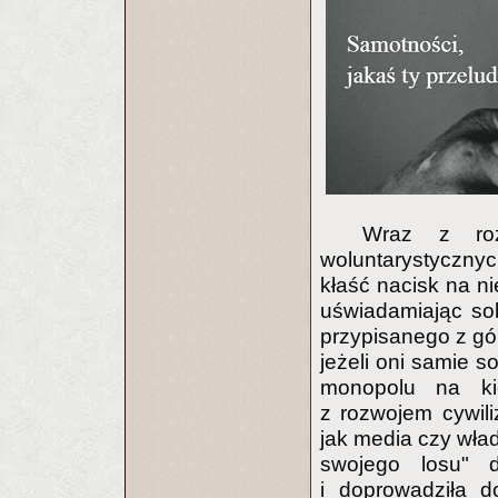
Wraz z rozw
woluntarystycznych
kłaść nacisk na n
uświadamiając so
przypisanego z gór
jeżeli oni samie s
monopolu na ki
z rozwojem cywiliz
jak media czy wła
swojego losu" d
i doprowadziła 