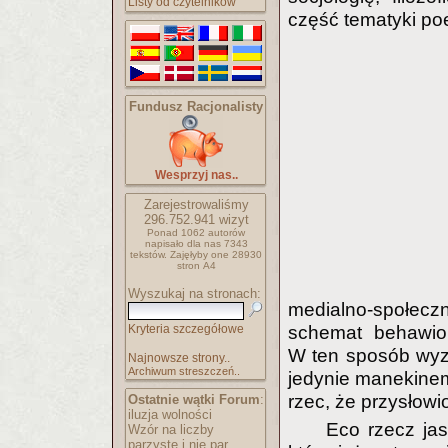
Listy od czytelników
część tematyki poez
Fundusz Racjonalisty
Wesprzyj nas..
Zarejestrowaliśmy
296.752.941
wizyt
Ponad 1062 autorów
napisało
dla nas 7343
tekstów.
Zajęłyby one 28930
stron A4
Wyszukaj na stronach:
medialno-społeczn
Kryteria szczegółowe
schemat behawior
W ten sposób wyzb
Najnowsze strony..
Archiwum streszczeń..
jedynie manekinem
rzec, że przysłow
Ostatnie wątki Forum
:
iluzja wolności
Eco rzecz ja
Wzór na liczby
parzyste i nie par..