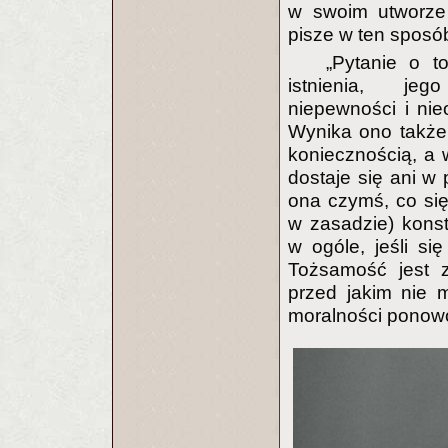
w swoim utworze
pisze w ten sposó
„Pytanie o t
istnienia, jego
niepewności i nieo
Wynika ono także
koniecznością, a 
dostaje się ani w 
ona czymś, co się 
w zasadzie) konst
w ogóle, jeśli si
Tożsamość jest 
przed jakim nie 
moralności ponow