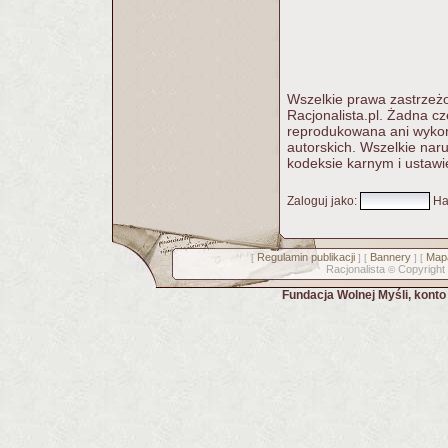
Wszelkie prawa zastrzeżo
Racjonalista.pl. Żadna c
reprodukowana ani wykorz
autorskich. Wszelkie nar
kodeksie karnym i ustawi
Zaloguj jako
:
Ha
Regulamin publikacji
Bannery
Mapa
[
] [
] [
Racjonalista
Copyright
©
Fundacja Wolnej Myśli, kont