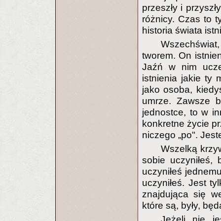
przeszły i przyszł
różnicy. Czas to 
historia świata istn
Wszechświat,
tworem. On istnien
Jaźń w nim ucze
istnienia jakie ty
jako osoba, kiedyś
umrze. Zawsze bę
jednostce, to w in
konkretne życie pr
niczego „po". Jest
Wszelką krzy
sobie uczyniłeś,
uczyniłeś jednemu
uczyniłeś. Jest tyl
znajdująca się w
które są, były, bę
Jeżeli nie 