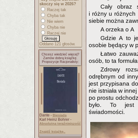
skoczy się w 2026?
Cały obraz 
Raczej tak
i różny u różnych
Chyba tak
siebie można zawr
Nie wiem
Chyba nie
A orzeka o A
Raczej nie
Gdzie A to j
Oddano 121 głosów.
osobie będący w p
Łatwo zauważ
Chcesz wiedzieć więcej?
Zamów dobrą książkę.
osób, to ta formu
Propozycje Racjonalisty:
Zdrowy rozs
odrębnym od inny
jest przypisana d
nie istniała w inne
po prostu odchodzi
było. To jest 
świadomości.
Dante -
Biesiada
Karl Heinz Bohrer -
Absolutna teraźniejszość
Znajdź książkę..