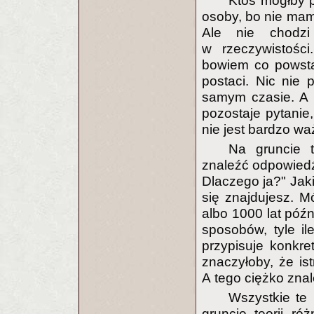
Ktoś mógłby 
osoby, bo nie mam
Ale nie chodzi
w rzeczywistośc
bowiem co powsta
postaci. Nic nie
samym czasie. A 
pozostaje pytani
nie jest bardzo waż
Na gruncie t
znaleźć odpowiedź 
Dlaczego ja?" Jaki
się znajdujesz. M
albo 1000 lat późn
sposobów, tyle il
przypisuje konkre
znaczyłoby, że is
A tego ciężko znal
Wszystkie te
gruncie teorii ró