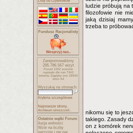
Listy od czytelników
ludzie próbują na 
filozofowie nie mi
jaką dzisiaj mamy
trzeba to próbowa
Fundusz Racjonalisty
Wesprzyj nas..
Zarejestrowaliśmy
295.786.567
wizyt
Ponad 1062 autorów
napisało
dla nas 7343
tekstów.
Zajęłyby one 28930
stron A4
Wyszukaj na stronach:
Kryteria szczegółowe
Najnowsze strony..
Archiwum streszczeń..
nikomu się to jesz
takiego. Zasady d
Ostatnie wątki Forum
:
iluzja wolności
on z komórek ner
Wzór na liczby
parzyste i nie par..
połączone ogromn