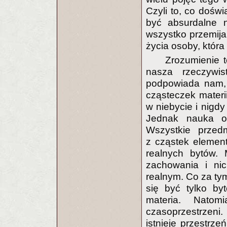
Czyli to, co doświ
być absurdalne n
wszystko przemija
życia osoby, któr
Zrozumienie 
nasza rzeczywi
podpowiada nam, 
cząsteczek materii
w niebycie i nigdy
Jednak nauka o
Wszystkie przed
z cząstek element
realnych bytów.
zachowania i ni
realnym. Co za ty
się być tylko by
materia. Nato
czasoprzestrzeni. 
istnieje przestrze