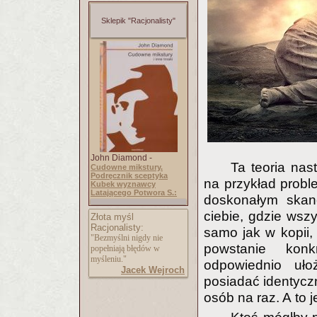
Sklepik "Racjonalisty"
John Diamond -
Ta teoria nas
Cudowne mikstury.
Podręcznik sceptyka
na przykład prob
Kubek wyznawcy
Latającego Potwora S.:
doskonałym skane
ciebie, gdzie wsz
Złota myśl
Racjonalisty:
samo jak w kopii,
"Bezmyślni nigdy nie
powstanie konk
popełniają błędów w
myśleniu."
odpowiednio uło
Jacek Wejroch
posiadać identyc
osób na raz. A to j