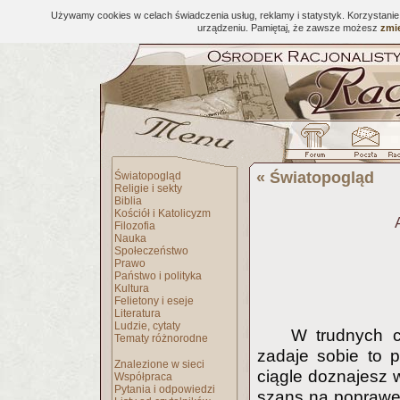
Używamy cookies w celach świadczenia usług, reklamy i statystyk. Korzystani
urządzeniu. Pamiętaj, że zawsze możesz
zmie
«
Światopogląd
Światopogląd
Religie i sekty
Biblia
Kościół i Katolicyzm
Filozofia
Nauka
Społeczeństwo
Prawo
Państwo i polityka
Kultura
Felietony i eseje
Literatura
Ludzie, cytaty
W trudnych c
Tematy różnorodne
zadaje sobie to p
Znalezione w sieci
ciągle doznajesz w
Współpraca
Pytania i odpowiedzi
szans na poprawę t