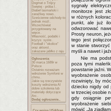
Dogmat o Trójcy
sygnały elektrycz
Świętej - próba l..
Diabeł tasmański i
monitorze jest zł
zaraźliwy nowo..
w różnych kolorac
Sześcienne odchody-to
jednak możl..
punkt, ale już il
Wszechświat
odwzorować nawet
przygotowany na
więce..
Prosty neuron, jeż
Własność, podatki i
tego jest połączo
kryzys: syste..
Football i "okolice"
w stanie stworzyć
oraz aktorst..
myśli a nawet i jaź
zakazane jabłko z raju
Nie ma podst
Ogłoszenia
:
30 marca 1689r w
poza tymi maleńk
Polsce
powstanie jaźni. 
Ostatnio rozważam
wdrożenie Symfonii w
wyobrażenie osoby,
chmu..
rozwinięty, by mó
Jakie są rzeczywiste
koszty wdrożenia AI
dziecko nigdy od 
dobre szkolenia lub
w trzeciej osobie 
materiały dotyczące
Arc..
gdy osiągnie pe
Dodaj ogłoszenie..
wyobrażenie sieb
mówić „Ja zjadłam
Czy wojna USA/Iran