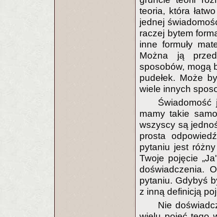
teoria, która łatw
jednej świadomości
raczej bytem forma
inne formuły mat
Można ją przed
sposobów, mogą b
pudełek. Może by
wiele innych sposo
Świadomość j
mamy takie samo 
wszyscy są jednośc
prosta odpowiedź
pytaniu jest różn
Twoje pojęcie „Ja
doświadczenia. O
pytaniu. Gdybyś by
z inną definicją po
Nie doświadcz
wielu pojęć tego w