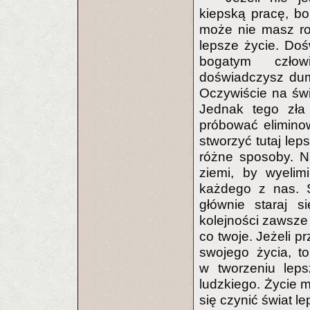
kiepską pracę, bo
może nie masz rod
lepsze życie. Doś
bogatym człowi
doświadczysz dumy
Oczywiście na świe
Jednak tego zła
próbować eliminowa
stworzyć tutaj lep
różne sposoby. N
ziemi, by wyelim
każdego z nas. S
głównie staraj s
kolejności zawsze 
co twoje. Jeżeli p
swojego życia, t
w tworzeniu leps
ludzkiego. Życie 
się czynić świat l