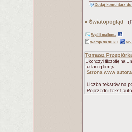
Dodaj komentarz do 
«
Światopogląd
(Pu
Wyślij mailem..
Wersja do druku
MS
Tomasz Przepiórk
Ukończył filozofię na U
rodzinną firmę.
Strona www autora
Liczba tekstów na po
Poprzedni tekst aut