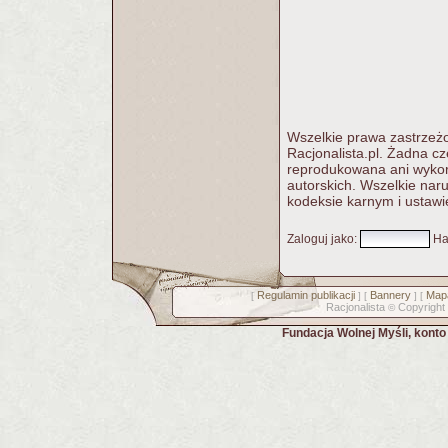
Wszelkie prawa zastrzeżo
Racjonalista.pl. Żadna c
reprodukowana ani wykorz
autorskich. Wszelkie nar
kodeksie karnym i ustawi
Zaloguj jako
:
Ha
Regulamin publikacji
Bannery
Mapa
[
] [
] [
Racjonalista
Copyright
©
Fundacja Wolnej Myśli, kont