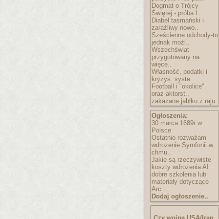
Dogmat o Trójcy
Świętej - próba l..
Diabeł tasmański i
zaraźliwy nowo..
Sześcienne odchody-to
jednak możl..
Wszechświat
przygotowany na
więce..
Własność, podatki i
kryzys: syste..
Football i "okolice"
oraz aktorst..
zakazane jabłko z raju
Ogłoszenia
:
30 marca 1689r w
Polsce
Ostatnio rozważam
wdrożenie Symfonii w
chmu..
Jakie są rzeczywiste
koszty wdrożenia AI
dobre szkolenia lub
materiały dotyczące
Arc..
Dodaj ogłoszenie..
Czy wojna USA/Iran