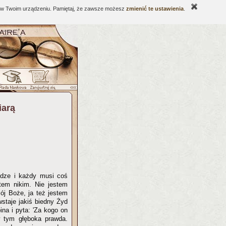
ne w Twoim urządzeniu. Pamiętaj, że zawsze możesz
zmienić te ustawienia
.
iarą
odze i każdy musi coś
stem nikim. Nie jestem
ój Boże, ja też jestem
wstaje jakiś biedny Żyd
ina i pyta: 'Za kogo on
w tym głęboka prawda.