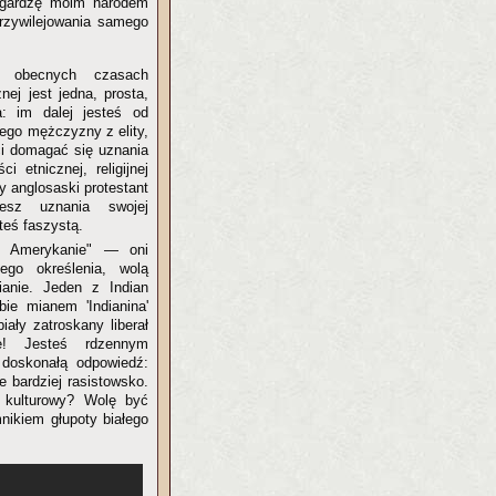
 'gardzę moim narodem
przywilejowania samego
becnych czasach
nej jest jedna, prosta,
: im dalej jesteś od
iego mężczyzny z elity,
ci domagać się uznania
i etnicznej, religijnej
ały anglosaski protestant
esz uznania swojej
teś faszystą.
ni Amerykanie" — oni
ego określenia, wolą
anie. Jeden z Indian
bie mianem 'Indianina'
biały zatroskany liberał
e! Jesteś rdzennym
 doskonałą odpowiedź:
 bardziej rasistowsko.
 kulturowy? Wolę być
nikiem głupoty białego