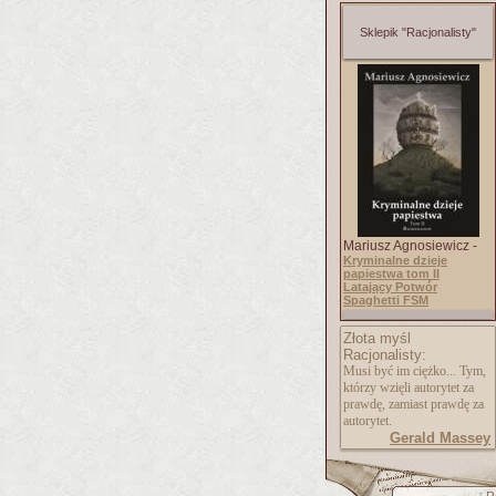
Sklepik "Racjonalisty"
Mariusz Agnosiewicz -
Kryminalne dzieje
papiestwa tom II
Latający Potwór
Spaghetti FSM
Złota myśl
Racjonalisty:
Musi być im ciężko... Tym,
którzy wzięli autorytet za
prawdę, zamiast prawdę za
autorytet.
Gerald Massey