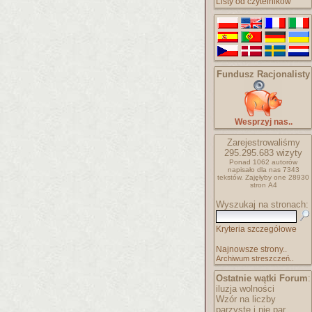
Listy od czytelników
Fundusz Racjonalisty
Wesprzyj nas..
Zarejestrowaliśmy
295.295.683
wizyty
Ponad 1062 autorów
napisało
dla nas 7343
tekstów.
Zajęłyby one 28930
stron A4
Wyszukaj na stronach:
Kryteria szczegółowe
Najnowsze strony..
Archiwum streszczeń..
Ostatnie wątki Forum
:
iluzja wolności
Wzór na liczby
parzyste i nie par..