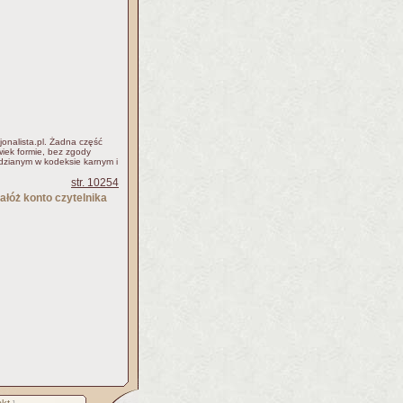
jonalista.pl. Żadna część
iek formie, bez zgody
idzianym w kodeksie karnym i
str. 10254
ałóż konto czytelnika