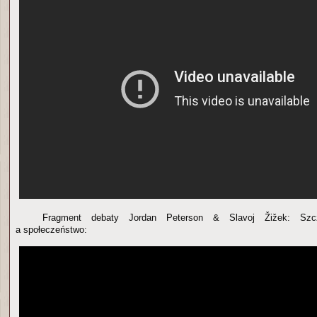
Fragment debaty Jordan Peterson & Slavoj Žižek: Szc
a społeczeństwo: