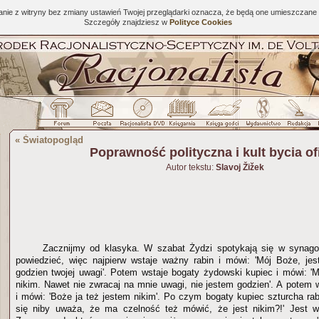
tanie z witryny bez zmiany ustawień Twojej przeglądarki oznacza, że będą one umieszcza
Szczegóły znajdziesz w
Polityce Cookies
«
Światopogląd
Poprawność polityczna i kult bycia of
Autor tekstu:
Slavoj Žižek
Zacznijmy od klasyka. W szabat Żydzi spotykają się w synag
powiedzieć, więc najpierw wstaje ważny rabin i mówi: 'Mój Boże, je
godzien twojej uwagi'. Potem wstaje bogaty żydowski kupiec i mówi: 'M
nikim. Nawet nie zwracaj na mnie uwagi, nie jestem godzien'. A potem 
i mówi: 'Boże ja też jestem nikim'. Po czym bogaty kupiec szturcha rab
się niby uważa, że ma czelność też mówić, że jest nikim?!' Jest 