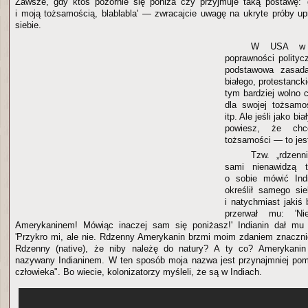
Zawsze, gdy ktoś pozornie się poniża czy przyjmuje taką postawę:
i moją tożsamością, blablabla' — zwracajcie uwagę na ukryte próby u
siebie.
W USA w o
poprawności politycz
podstawowa zasada
białego, protestanck
tym bardziej wolno 
dla swojej tożsamośc
itp. Ale jeśli jako bi
powiesz, że chc
tożsamości — to jes
Tzw. „rdzen
sami nienawidzą t
o sobie mówić Indi
określił samego sie
i natychmiast jakiś 
przerwał mu: 'Ni
Amerykaninem! Mówiąc inaczej sam się poniżasz!' Indianin dał mu
'Przykro mi, ale nie. Rdzenny Amerykanin brzmi moim zdaniem znacznie
Rdzenny (native), że niby należę do natury? A ty co? Amerykanin
nazywany Indianinem. W ten sposób moja nazwa jest przynajmniej pom
człowieka". Bo wiecie, kolonizatorzy myśleli, że są w Indiach.