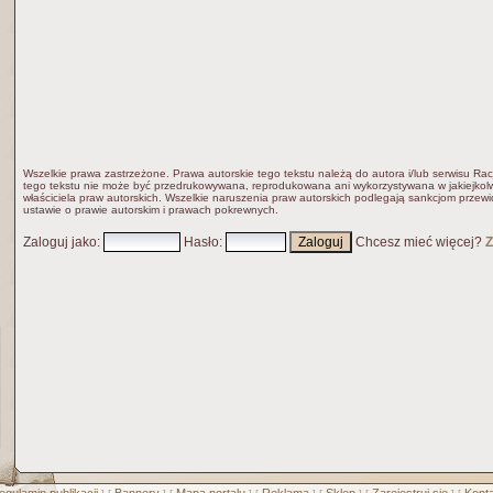
Wszelkie prawa zastrzeżone. Prawa autorskie tego tekstu należą do autora i/lub serwisu Rac
tego tekstu nie może być przedrukowywana, reprodukowana ani wykorzystywana w jakiejkolw
właściciela praw autorskich. Wszelkie naruszenia praw autorskich podlegają sankcjom przew
ustawie o prawie autorskim i prawach pokrewnych.
Zaloguj jako
:
Hasło
:
Chcesz mieć więcej?
Z