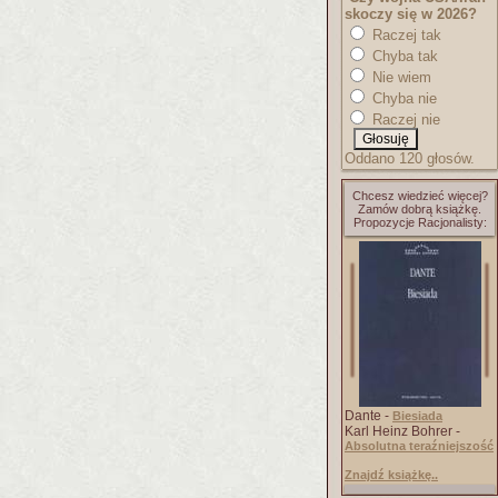
skoczy się w 2026?
Raczej tak
Chyba tak
Nie wiem
Chyba nie
Raczej nie
Oddano 120 głosów.
Chcesz wiedzieć więcej?
Zamów dobrą książkę.
Propozycje Racjonalisty:
Dante -
Biesiada
Karl Heinz Bohrer -
Absolutna teraźniejszość
Znajdź książkę..