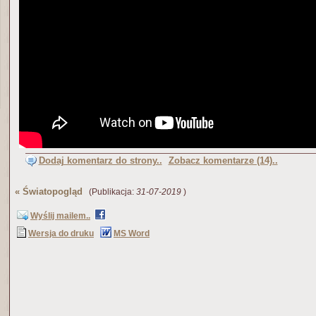
Dodaj komentarz do strony..
Zobacz komentarze (14)..
«
Światopogląd
(Publikacja:
31-07-2019
)
Wyślij mailem..
Wersja do druku
MS Word