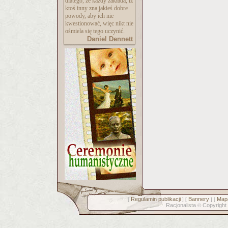
dlatego, że każdy zakłada, iż
ktoś inny zna jakieś dobre
powody, aby ich nie
kwestionować, więc nikt nie
ośmiela się tego uczynić.
Daniel Dennett
Regulamin publikacji
Bannery
Mapa
[
] [
] [
Racjonalista
Copyright
©