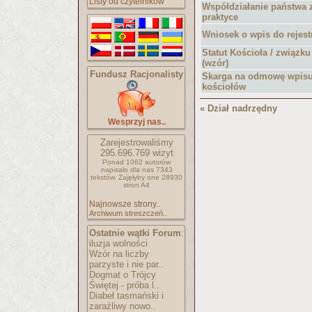
Listy od czytelników
Współdziałanie państwa 
praktyce
Wniosek o wpis do rejest
Statut Kościoła / związ
(wzór)
Fundusz Racjonalisty
Skarga na odmowę wpisu 
kościołów
« Dział nadrzędny
Wesprzyj nas..
Zarejestrowaliśmy
295.696.769
wizyt
Ponad 1062 autorów
napisało
dla nas 7343
tekstów.
Zajęłyby one 28930
stron A4
Najnowsze strony..
Archiwum streszczeń..
Ostatnie wątki Forum
:
iluzja wolności
Wzór na liczby
parzyste i nie par..
Dogmat o Trójcy
Świętej - próba l..
Diabeł tasmański i
zaraźliwy nowo..