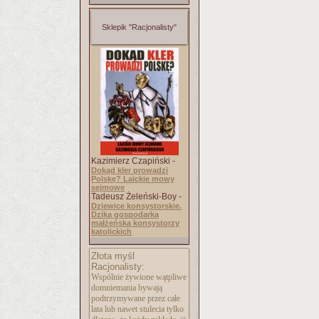
Sklepik "Racjonalisty"
Kazimierz Czapiński -
Dokąd kler prowadzi
Polskę? Laickie mowy
sejmowe
Tadeusz Żeleński-Boy -
Dziewice konsystorskie.
Dzika gospodarka
małżeńska konsystorzy
katolickich
Złota myśl
Racjonalisty:
Wspólnie żywione wątpliwe
domniemania bywają
podtrzymywane przez całe
lata lub nawet stulecia tylko