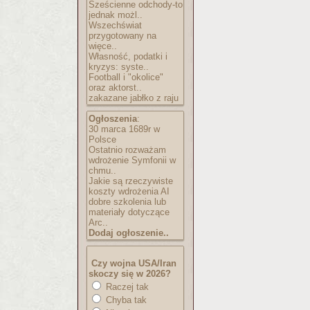
Sześcienne odchody-to
jednak możl..
Wszechświat
przygotowany na
więce..
Własność, podatki i
kryzys: syste..
Football i "okolice"
oraz aktorst..
zakazane jabłko z raju
Ogłoszenia
:
30 marca 1689r w
Polsce
Ostatnio rozważam
wdrożenie Symfonii w
chmu..
Jakie są rzeczywiste
koszty wdrożenia AI
dobre szkolenia lub
materiały dotyczące
Arc..
Dodaj ogłoszenie..
Czy wojna USA/Iran
skoczy się w 2026?
Raczej tak
Chyba tak