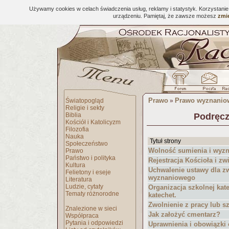
Używamy cookies w celach świadczenia usług, reklamy i statystyk. Korzystani
urządzeniu. Pamiętaj, że zawsze możesz
zmie
Prawo
Prawo wyznanio
Światopogląd
»
Religie i sekty
Biblia
Podręcz
Kościół i Katolicyzm
Filozofia
Nauka
Tytuł strony
Społeczeństwo
Wolność sumienia i wyzn
Prawo
Państwo i polityka
Rejestracja Kościoła i 
Kultura
Uchwalenie ustawy dla z
Felietony i eseje
wyznaniowego
Literatura
Ludzie, cytaty
Organizacja szkolnej kat
Tematy różnorodne
katechet.
Zwolnienie z pracy lub s
Znalezione w sieci
Jak założyć cmentarz?
Współpraca
Pytania i odpowiedzi
Uprawnienia i obowiązk