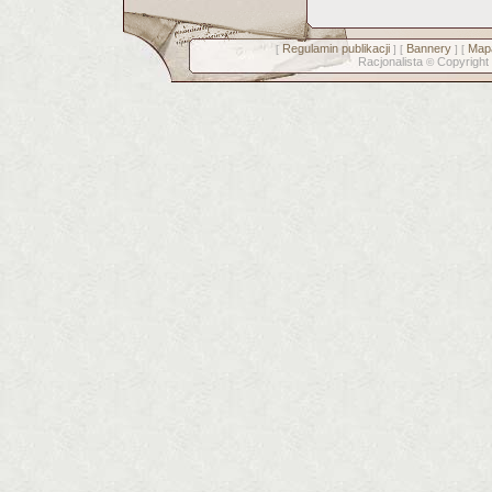
Regulamin publikacji
Bannery
Mapa
[
] [
] [
Racjonalista
Copyright
©