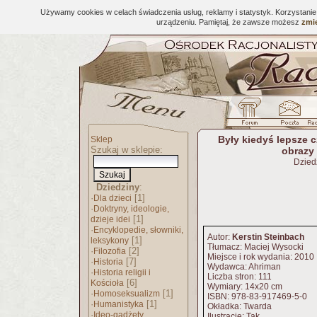
Używamy cookies w celach świadczenia usług, reklamy i statystyk. Korzystani
urządzeniu. Pamiętaj, że zawsze możesz
zmie
Były kiedyś lepsze 
Sklep
Szukaj w sklepie:
obrazy 
Dzied
Dziedziny
:
·
[1]
Dla dzieci
·
Doktryny, ideologie,
[1]
dzieje idei
·
Encyklopedie, słowniki,
Autor:
Kerstin Steinbach
[1]
leksykony
Tłumacz: Maciej Wysocki
·
[2]
Filozofia
Miejsce i rok wydania: 2010
·
[7]
Historia
Wydawca: Ahriman
·
Historia religii i
Liczba stron: 111
[6]
Kościoła
Wymiary: 14x20 cm
·
[1]
Homoseksualizm
ISBN: 978-83-917469-5-0
·
[1]
Humanistyka
Okładka: Twarda
·
Ideo-gadżety
Ilustracje: Tak