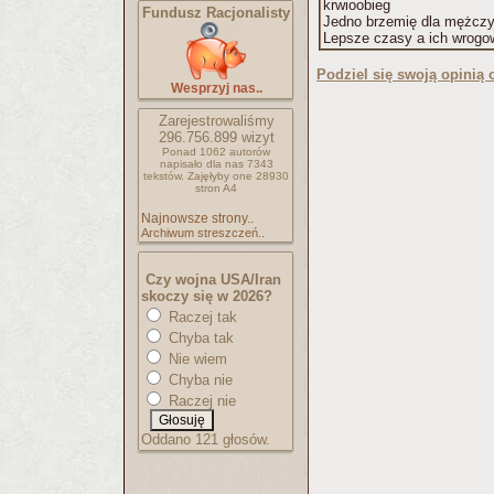
krwioobieg
Fundusz Racjonalisty
Jedno brzemię dla mężczyz
Lepsze czasy a ich wrogo
Podziel się swoją opinią o
Wesprzyj nas..
Zarejestrowaliśmy
296.756.899
wizyt
Ponad 1062 autorów
napisało
dla nas 7343
tekstów.
Zajęłyby one 28930
stron A4
Najnowsze strony..
Archiwum streszczeń..
Czy wojna USA/Iran
skoczy się w 2026?
Raczej tak
Chyba tak
Nie wiem
Chyba nie
Raczej nie
Oddano 121 głosów.