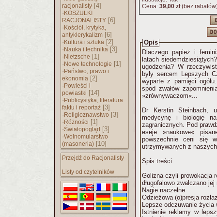
[4]
racjonalisty
Cena:
39,00 zł
(bez rabatów
·
KOSZULKI
[6]
RACJONALISTY
·
Kościół, krytyka,
[6]
antyklerykalizm
·
[2]
Kultura i sztuka
Opis
·
[3]
Nauka i technika
Dlaczego papież i femin
·
[1]
Nietzsche
latach siedemdziesiątych
·
[1]
Nowe technologie
ugodzenia? W rzeczywist
·
Państwo, prawo i
były sercem Lepszych Cz
[2]
ekonomia
wyparte z pamięci ogółu
·
Powieści i
spod zwałów zapomnieni
[14]
powiastki
»zrównywaczom«...
·
Publicystyka, literatura
[3]
faktu i reportaż
Dr Kerstin Steinbach, 
·
[3]
Religioznawstwo
medycynę i biologię na
·
[1]
Różności
zagranicznych. Pod prawd
·
[3]
Światopogląd
eseje »naukowe« pisan
·
Wolnomularstwo
powszechnie ceni się w
[10]
(masoneria)
utrzymywanych z naszych
Przejdź do Racjonalisty
Spis treści
Listy od czytelników
Golizna czyli prowokacja 
długofalowo zwalczano jej
Nagie naczelne
Odzieżowa (o)presja rozłaz
Lepsze odczuwanie życia 
Istnienie reklamy w lepsz