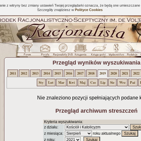
tanie z witryny bez zmiany ustawień Twojej przeglądarki oznacza, że będą one umieszcza
Szczegóły znajdziesz w
Polityce Cookies
Przegląd wyników wyszukiwania
2011
2012
2013
2014
2015
2016
2017
2018
2019
2020
2021
2022
Sty
Lut
Mar
Kwi
Maj
Cze
Lip
Sie
Wrz
Paź
Nie znaleziono pozycji spełniających podane k
Przegląd archiwum streszczeń
Kryteria wyszukiwania:
z działu:
z miesiąca:
roku aktualnego
z roku: