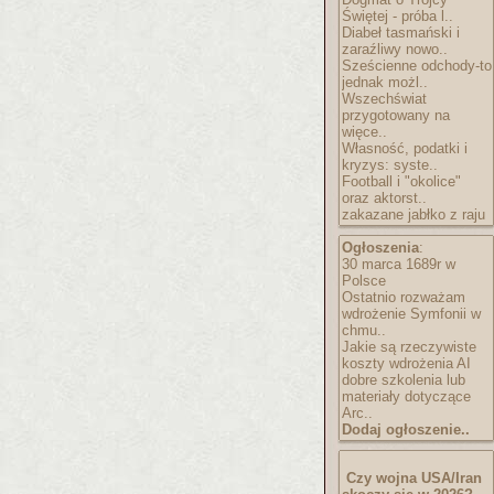
Świętej - próba l..
Diabeł tasmański i
zaraźliwy nowo..
Sześcienne odchody-to
jednak możl..
Wszechświat
przygotowany na
więce..
Własność, podatki i
kryzys: syste..
Football i "okolice"
oraz aktorst..
zakazane jabłko z raju
Ogłoszenia
:
30 marca 1689r w
Polsce
Ostatnio rozważam
wdrożenie Symfonii w
chmu..
Jakie są rzeczywiste
koszty wdrożenia AI
dobre szkolenia lub
materiały dotyczące
Arc..
Dodaj ogłoszenie..
Czy wojna USA/Iran