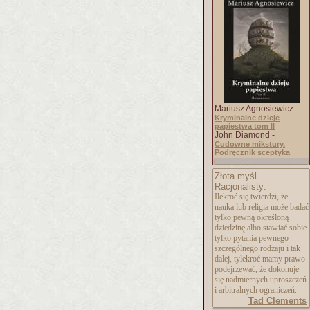
Mariusz Agnosiewicz -
Kryminalne dzieje
papiestwa tom II
John Diamond -
Cudowne mikstury.
Podręcznik sceptyka
Złota myśl
Racjonalisty:
Ilekroć się twierdzi, że
nauka lub religia może badać
tylko pewną określoną
dziedzinę albo stawiać sobie
tylko pytania pewnego
szczególnego rodzaju i tak
dalej, tylekroć mamy prawo
podejrzewać, że dokonuje
się nadmiernych uproszczeń
i arbitralnych ograniczeń.
Tad Clements