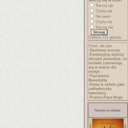
skoczy się w 2026?
Raczej tak
Chyba tak
Nie wiem
Chyba nie
Raczej nie
Oddano 121 głosów.
Stare, ale jare:
·
Duchowy mocarz
·
Ewolucyjny wyścig
zbrojeń powoduje, że
mrówki zamieniają
się w nianie dla
motyli
·
Pięciolecie
Benedykta
·
Etyka w szkole jako
zakładniczka
katechezy
·
Pralnia Pana Boga
Nowości w sklepie: