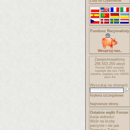
Listy od czytelników
Fundusz Racjonalisty
Wesprzyj nas..
Zarejestrowaliśmy
295.553.255
wizyt
Ponad 1062 autorów
napisało
dla nas 7343
tekstów.
Zajęłyby one 28930
stron A4
Wyszukaj na stronach:
Kryteria szczegółowe
Najnowsze strony..
Ostatnie wątki Forum
:
iluzja wolności
Wzór na liczby
parzyste i nie par..
Dogmat o Trójcy