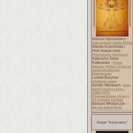
Mariusz Agnosiewicz -
Zapomniane dzieje Polski
Wanda Krzemińska i
Piotr Nowak (red) -
Przestrzenie informacji
Katarzyna Sztop-
Rutkowska -
Próba
dialogu. Polacy i Żydzi w
międzywojennym
Białymstoku
Ludwik Bazylow -
Obalenie caratu
Kerstin Steinbach -
Były
kiedyś lepsze czasy...
(1965-1975)
Znienawidzone obrazy i
ich wyparty przekaz
Barbara Włodarczyk -
Nie ma jednej Rosji
Sklepik "Racjonalisty"