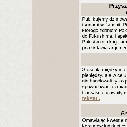
Przysz
Publikujemy dziś dwa
tsunami w Japonii. P
którego zdaniem Pak
do Fukushima, i apelu
Pakistanie, drugi, a
przedstawia argumen
Stosunki między inte
pieniędzy, ale w celu
nie handlowali tylko 
spowodowania zmiany.
transakcje ujawniły 
tekstu..
Be
Omawiając kwestię na
korelatów ludzkiej p