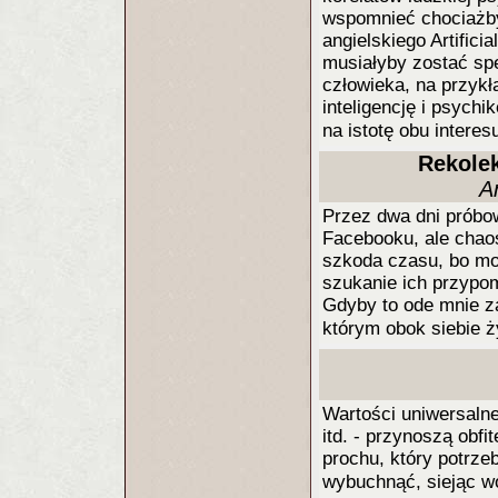
wspomnieć chociażby 
angielskiego Artifici
musiałyby zostać sp
człowieka, na przykł
inteligencję i psych
na istotę obu inter
Rekolek
A
Przez dwa dni próbow
Facebooku, ale chao
szkoda czasu, bo moż
szukanie ich przypom
Gdyby to ode mnie za
którym obok siebie 
Wartości uniwersalne
itd. - przynoszą obfi
prochu, który potrzeb
wybuchnąć, siejąc w