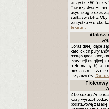
wszystkie 50 "odkrył"
Towarzystwa Homeop
psycholog-prezes zaj
sadła świstaka. Oby t
wszystko w sreberka
tekstu..
Ataków 
Ra
Coraz dalej idące żą
katolickich purytanó
postępującej kleryka
instytucji religijnej 
nieformalnych), a n
mesjanizmu i zaciet
Do tek
krzyżowców.
Fioletowy
A
Z boroszury American
który wyrażał będzie
podstawową zasadę w