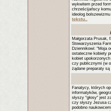
wykwitem przed form
chrześcijańscy komu
ideolog bolszewizmu
tekstu..
Małgorzata Prusak, f
Stowarzyszenia Farm
Dziennikowi: "Moja o
ostateczne kobiety p
kobiet upokorzonych
czy publicznymi (w o
żądane preparaty są
Fanatycy, których o
informatyków, geogra
słyszy "głosy" jest 
czy słyszy Jezusa cz
podobno naukowcem. 