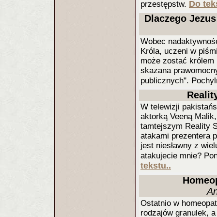
Do tek
przestępstw.
Dlaczego Jezus
Wobec nadaktywności
Króla, uczeni w piśm
może zostać królem 
skazana prawomocnym
publicznych". Pochy
Realit
W telewizji pakistań
aktorką Veeną Malik, 
tamtejszym Reality S
atakami prezentera p
jest niesławny z wie
atakujecie mnie? Pon
tekstu..
Homeop
An
Ostatnio w homeopat
rodzajów granulek, a