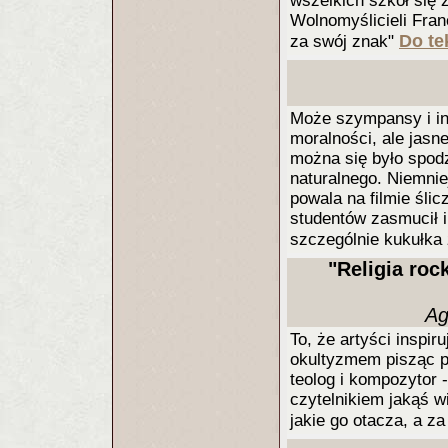
wszelkich szkół się 
Wolnomyślicieli Francj
Do te
za swój znak"
Może szympansy i in
moralności, ale jasne
można się było spod
naturalnego. Niemniej
powala na filmie śl
studentów zasmucił i
szczególnie kukułka
"Religia roc
Ag
To, że artyści inspir
okultyzmem pisząc pi
teolog i kompozytor 
czytelnikiem jakąś 
jakie go otacza, a za