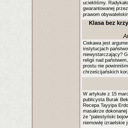
uciekliśmy. Radykało
gwarantowanej przez
prawom obywatelsk
Klasa bez krzyż
A
Ciekawa jest argumen
instytucjach państwo
niewystarczający? Gł
religii nad państwem
prostu nie powinniśm
chrześcijańskich kor
W artykule z 15 marc
publicysta Burak Bek
Recepa Tayyipa Erdog
masakrze dokonanej 1
że "palestyński bojo
niemowlę izraelskie 