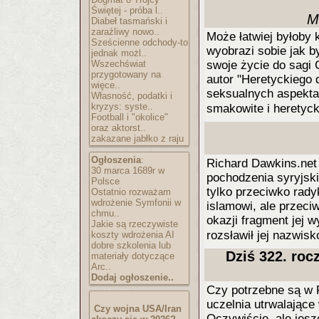
Świętej - próba l..
M
Diabeł tasmański i
zaraźliwy nowo..
Może łatwiej byłoby k
Sześcienne odchody-to
wyobrazi sobie jak b
jednak możl..
Wszechświat
swoje życie do sagi
przygotowany na
autor "Heretyckiego 
więce..
seksualnych aspekta
Własność, podatki i
kryzys: syste..
smakowite i heretyc
Football i "okolice"
oraz aktorst..
zakazane jabłko z raju
Ogłoszenia
:
Richard Dawkins.net
30 marca 1689r w
pochodzenia syryjski
Polsce
tylko przeciwko rady
Ostatnio rozważam
wdrożenie Symfonii w
islamowi, ale przeci
chmu..
okazji fragment jej w
Jakie są rzeczywiste
rozsławił jej nazwisk
koszty wdrożenia AI
dobre szkolenia lub
Dziś 322. roc
materiały dotyczące
Arc..
Dodaj ogłoszenie..
Czy potrzebne są w P
uczelnia utrwalając
Czy wojna USA/Iran
Oczywiście, ale jesz