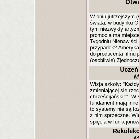
Otwa
W dniu jutrzejszym (
świata, w budynku O
tym niezwykły artyzm
promocja ma miejsce
Tygodniu Nienawiści d
przypadek? Amerykańs
do producenta filmu
(osobliwie) Zjednoc
Uczeń
M
Wizja szkoły: "Każdy
zmieniającej się rz
chrześcijańskie". W s
fundament mają inne 
to systemy nie są to
z nim sprzeczne. Wie
spięcia w funkcjono
Rekolekc
M