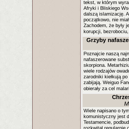
tekst, w którym wyra
Afryki i Bliskiego W
dalszą islamizację. 
początkowo, nie miał
Zachodem, że były 
korupcji, bezrobociu,
Grzyby nafasze
Poznajcie naszą najn
nafaszerowane subst
skorpiona. Metarhizi
wiele rodzajów owad
zarodniki kiełkują po
zabijają. Weiguo Fan
obierały za cel mala
Chrze
M
Wiele napisano o tym
komunistyczny jest 
Testamencie, podbud
rozkwitał regularnie