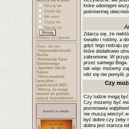
skoczy się w 2026?
które udostępni wszy
Raczej tak
Chyba tak
pośmiertnej obecnoś
Nie wiem
Chyba nie
A
Raczej nie
Zdarza się, że niekt
Oddano 121 głosów.
światło i rośliny, a 
gdyż tego rodzaju p
Stare, ale jare:
·
Odpowiedzialność
które dodatkowo utrw
Ducha
zabronione. W przyp
·
Rodowody Syna
przez samego Boga. 
Dawidowego
·
Apostaci idą do
tak więc możemy zape
Sejmu
nikt się nie pomylił, 
·
Homo-wydanie
specjalne -
Czy moż
październik 2003
·
Wierzę, że mogę
wnieść do polityki
Czy ludzie mogą być
więcej racjonalności
Czy możemy być moral
pozostawia wątpliwoś
Nowości w sklepie:
nie muszą wierzyć w 
być dobre czy żeby m
dobra jest starsza od