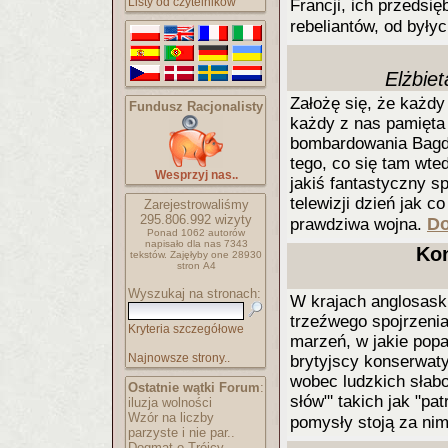
Listy od czytelników
Francji, ich przedsięb
rebeliantów, od były
Elżbie
Założę się, że każdy
Fundusz Racjonalisty
każdy z nas pamięta 
bombardowania Bagda
tego, co się tam wte
Wesprzyj nas..
jakiś fantastyczny sp
telewizji dzień jak c
Zarejestrowaliśmy
295.806.992
wizyty
Do
prawdziwa wojna.
Ponad 1062 autorów
napisało
dla nas 7343
Kon
tekstów.
Zajęłyby one 28930
stron A4
Wyszukaj na stronach:
W krajach anglosask
trzeźwego spojrzenia
Kryteria szczegółowe
marzeń, w jakie pop
Najnowsze strony..
brytyjscy konserwat
wobec ludzkich słabo
Ostatnie wątki Forum
:
słów"' takich jak "pa
iluzja wolności
Wzór na liczby
pomysły stoją za nim
parzyste i nie par..
Dogmat o Trójcy