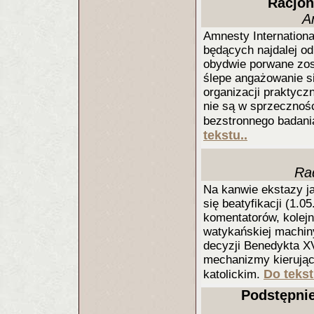
Racjon
A
Amnesty Internationa
będących najdalej od
obydwie porwane zost
ślepe angażowanie si
organizacji praktycz
nie są w sprzecznośc
bezstronnego badani
tekstu..
Ra
Na kanwie ekstazy ja
się beatyfikacji (1.
komentatorów, kolej
watykańskiej machiny 
decyzji Benedykta XV
mechanizmy kierując
Do tekst
katolickim.
Podstępnie