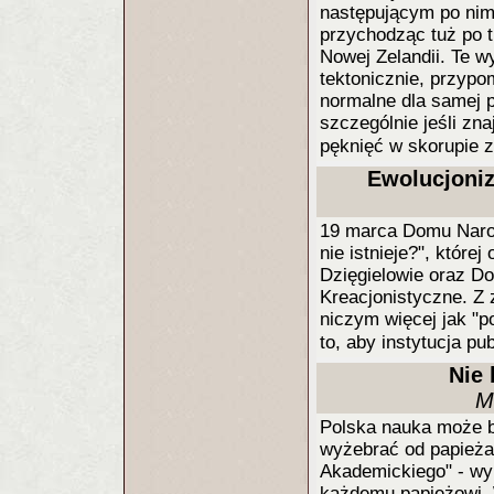
następującym po nim
przychodząc tuż po t
Nowej Zelandii. Te 
tektonicznie, przypo
normalne dla samej p
szczególnie jeśli zn
pęknięć w skorupie 
Ewolucjoniz
19 marca Domu Naro
nie istnieje?", które
Dzięgielowie oraz D
Kreacjonistyczne. Z 
niczym więcej jak "
to, aby instytucja p
Nie 
M
Polska nauka może b
wyżebrać od papieża
Akademickiego" - wy
każdemu papieżowi. 