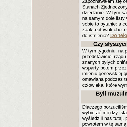
Zapoznawałem się os
Stanach Zjednoczony
dziedzinie. W tym sa
na samym dole listy 
sobie to pytanie: a 
zaakceptowali obecno
Do teks
do istnienia?
Czy słyszyc
W tym tygodniu, na 
przedstawiciel rządu
znanych byłych chińs
wsparty potem przez K
imieniu genewskiej 
omawianą podczas tej
człowieka, które wy
Byli muzuł
Dlaczego porzuciliśm
wybierać między isl
wyśledzili nas tutaj
powrotem w tę samą k