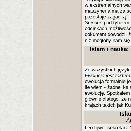
w ekstremalnych war
maszyneria ma za sobą
pozostaje zagadką".
Science
pod tytułem
odcinkach możliwości
dokument dowodzi, że
niż mogłoby nam si
Islam i nauka:
Ze wszystkich język
Ewolucja jest faktem
ewolucja formalnie j
ile wiem - żadnej ks
ewolucję. Spotkałem
głównie dlatego, że 
krajach takich jak K
Isl
A
Leo Igwe, sekretarz 