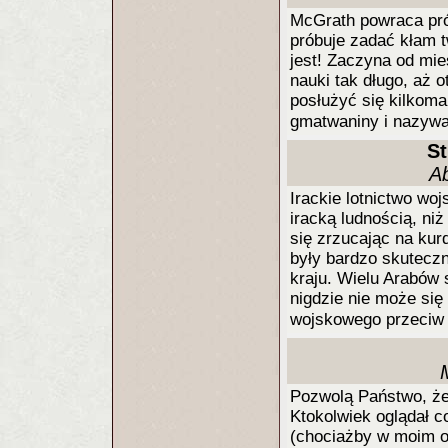
McGrath powraca pró
próbuje zadać kłam t
jest! Zaczyna od mie
nauki tak długo, aż 
posłużyć się kilkoma
gmatwaniny i nazywa
St
Ab
Irackie lotnictwo wo
iracką ludnością, ni
się zrzucając na kur
były bardzo skutecz
kraju. Wielu Arabów s
nigdzie nie może się 
wojskowego przeciw 
Pozwolą Państwo, że 
Ktokolwiek oglądał 
(chociażby w moim os