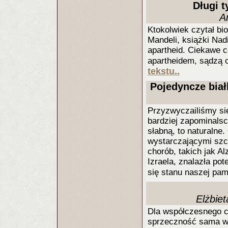
Długi t
A
Ktokolwiek czytał bi
Mandeli, książki Nad
apartheid. Ciekawe c
apartheidem, sądzą o
tekstu..
Pojedyncze bia
Przyzwyczailiśmy się
bardziej zapominals
słabną, to naturalne.
wystarczającymi szc
chorób, takich jak A
Izraela, znalazła po
się stanu naszej pam
Elżbie
Dla współczesnego c
sprzeczność sama w s