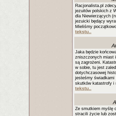
Racjonalista.pl zdec
jezuitów polskich z 
dla Niewierzących (n
jezuicki będący wyra
Mieliśmy początkowo
tekstu..
A
Jaka będzie końcowa 
zniszczonych miast i 
są zagrożeni. Katas
w sobie, tu jest zal
dotychczasowej histo
jesteśmy świadkami n
skutków katastrofy i 
tekstu..
A
Ze smutkiem myślę o 
stracili życie lub zos