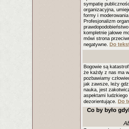
sympatię publicznośc
organizacyjna, umiej
formy i moderowania 
Profesjonalizm organ
prawdopodobieństwo p
kompletnie jałowe m
mówi strona przeciw
Do tekst
negatywne.
Bogowie są katastrof
że każdy z nas ma w 
pozbawiamy człowie
jak zawsze, leży gdz
nauka, jest zakotwic
aspektami ludzkiego ż
Do t
dezorientujące.
Co by było gdy
Ab