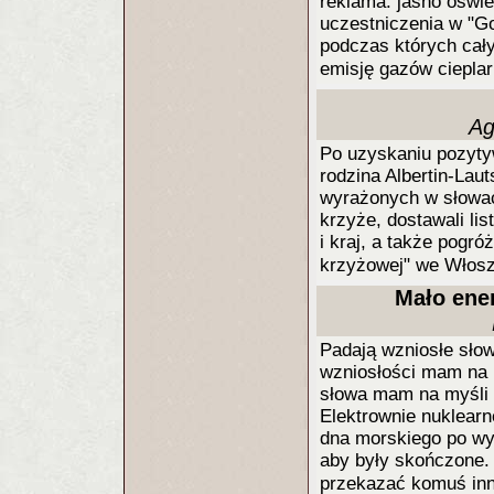
reklama: jasno oświe
uczestniczenia w "G
podczas których cały
emisję gazów ciepla
Ag
Po uzyskaniu pozyty
rodzina Albertin-Laut
wyrażonych w słowa
krzyże, dostawali li
i kraj, a także pogró
krzyżowej" we Włosz
Mało ener
Padają wzniosłe sło
wzniosłości mam na 
słowa mam na myśli 
Elektrownie nuklear
dna morskiego po wy
aby były skończone. 
przekazać komuś i