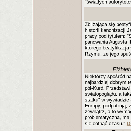
"światłych autorytet
Zbliżająca się beaty
historii kanonizacji 
pracy pod tytułem: "
panowania Augusta II
którego beatyfikacja
Rzymu, że jego spuśc
Elżbie
Niektórzy spośród n
najbardziej dobrym t
pół-Kurd. Przedstawia
światopoglądu, a tak
statku" w wywiadzie
Europy, podpatrują, 
zewnątrz, a to wymag
problematyczna, ma 
D
się cofnąć czasu."