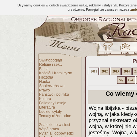
Używamy cookies w celach świadczenia usług, reklamy i statystyk. Korzystani
urządzeniu. Pamiętaj, że zawsze możesz
zmie
P
Światopogląd
Religie i sekty
Biblia
2011
2012
2013
2014
2
Kościół i Katolicyzm
Filozofia
Sty
Lut
Nauka
Społeczeństwo
Prawo
Co wiemy o
Państwo i polityka
Kultura
Felietony i eseje
Literatura
Wojna libijska - pis
Ludzie, cytaty
wojną, w jaką kiedyk
Tematy różnorodne
przyznał sekretarz 
Znalezione w sieci
wojna, w której nie 
Współpraca
jesteśmy. Wojna, w k
Pytania i odpowiedzi