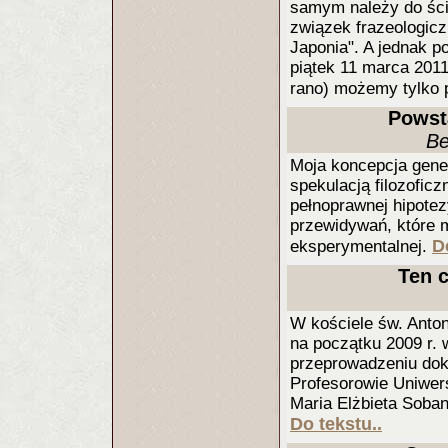
samym należy do ścis
związek frazeologicz
Japonia". A jednak p
piątek 11 marca 2011
rano) możemy tylko 
Powst
Be
Moja koncepcja gene
spekulacją filozofic
pełnoprawnej hipote
przewidywań, które 
D
eksperymentalnej.
Ten c
W kościele św. Anton
na początku 2009 r. 
przeprowadzeniu dokł
Profesorowie Uniwer
Maria Elżbieta Soban
Do tekstu..