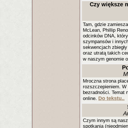
Czy większe 
Tam, gdzie zamiesza
McLean, Phillip Reno 
odcinków DNA, który
szympansów i innych
sekwencjach zbiegły
oraz utratą takich c
w naszym genomie ok
Po
M
Mroczna strona plac
rozszczepieniem. W p
bezradności. Temat 
Do tekstu..
online.
A
Czym innym są nasze
spotkania (nieodmien