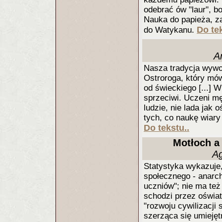
odebrać ów "laur", b
Nauka do papieża, z
Do tek
do Watykanu.
A
Nasza tradycja wywod
Ostroroga, który mó
od świeckiego [...] W
sprzeciwi. Uczeni m
ludzie, nie lada jak 
tych, co naukę wiary
Do tekstu..
Motłoch a
A
Statystyka wykazuje,
społecznego - anarch
uczniów"; nie ma też
schodzi przez oświat
"rozwoju cywilizacji 
szerząca się umiejęt