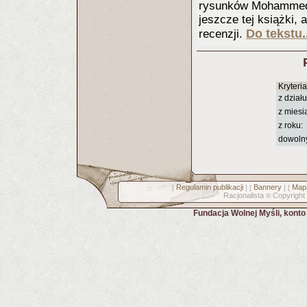
rysunków Mohammed
jeszcze tej książki, 
Do tekstu.
recenzji.
Kryteri
z działu
z miesi
z roku:
dowoln
Regulamin publikacji
Bannery
Mapa
[
] [
] [
Racjonalista
Copyright
©
Fundacja Wolnej Myśli, kont