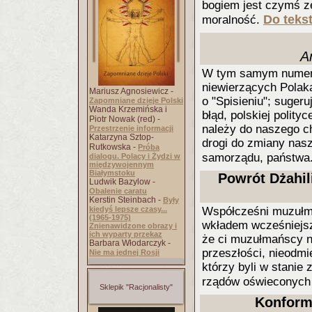
bogiem jest czymś z
Do tekst
moralność.
A
W tym samym numerze 
niewierzących Polak
Mariusz Agnosiewicz -
o "Spisieniu"; sugeru
Zapomniane dzieje Polski
Wanda Krzemińska i
błąd, polskiej polity
Piotr Nowak (red) -
należy do naszego c
Przestrzenie informacji
Katarzyna Sztop-
drogi do zmiany nasz
Rutkowska -
Próba
samorządu, państwa
dialogu. Polacy i Żydzi w
międzywojennym
Białymstoku
Powrót Dżahil
Ludwik Bazylow -
Obalenie caratu
Kerstin Steinbach -
Były
kiedyś lepsze czasy...
Współcześni muzułma
(1965-1975)
wkładem wcześniejsz
Znienawidzone obrazy i
ich wyparty przekaz
że ci muzułmańscy n
Barbara Włodarczyk -
przeszłości, nieodmi
Nie ma jednej Rosji
którzy byli w stanie
rządów oświeconych 
Sklepik "Racjonalisty"
Konform