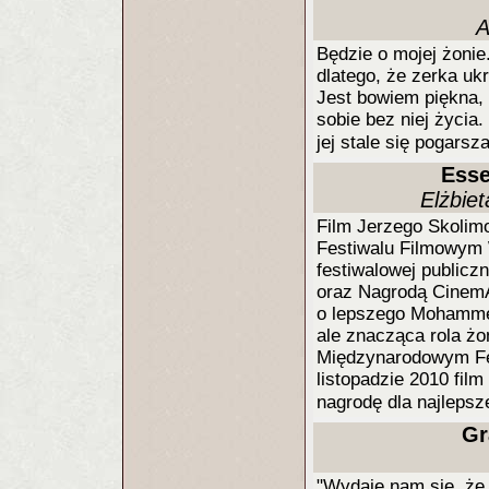
A
Będzie o mojej żonie.
dlatego, że zerka uk
Jest bowiem piękna, 
sobie bez niej życia
jej stale się pogarsz
Esse
Elżbie
Film Jerzego Skoli
Festiwalu Filmowym 
festiwalowej publicz
oraz Nagrodą CinemAv
o lepszego Mohammeda
ale znacząca rola ż
Międzynarodowym Fes
listopadzie 2010 fil
nagrodę dla najlepsz
Gr
"Wydaje nam się, że 