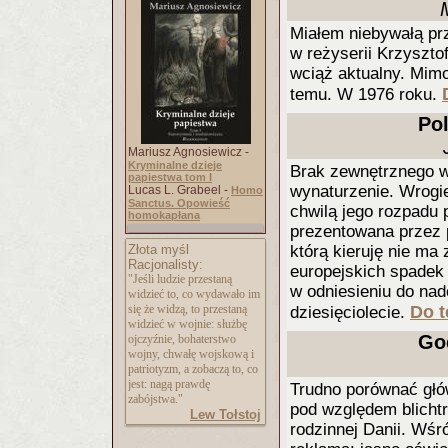
Miałem niebywałą pr
w reżyserii Krzyszto
wciąż aktualny. Mimo
temu. W 1976 roku.
Po
Mariusz Agnosiewicz -
Kryminalne dzieje
Brak zewnętrznego w
papiestwa tom I
wynaturzenie. Wrogie
Lucas L. Grabeel -
Homo
Sanctus. Opowieść
chwilą jego rozpadu 
homokapłana
prezentowana przez p
Złota myśl
którą kieruję nie ma
Racjonalisty:
europejskich spadek
"Jeśli ludzie przestaną
w odniesieniu do na
widzieć to, co wydawało im
się że widzą, to przestaną
Do t
dziesięciolecie.
widzieć w wojnie: służbę
God
ojczyźnie, bohaterstwo
wojny, chwałę wojskową i
patriotyzm, a zobaczą to, co
jest: nagą prawdę
Trudno porównać gł
zabójstwa."
pod względem blichtr
Lew Tołstoj
rodzinnej Danii. Wśr