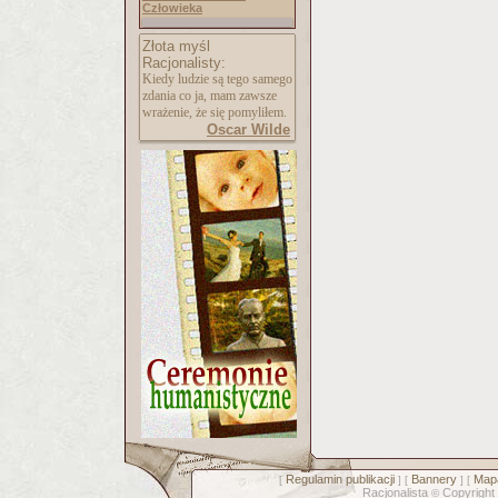
Człowieka
Złota myśl
Racjonalisty:
Kiedy ludzie są tego samego
zdania co ja, mam zawsze
wrażenie, że się pomyliłem.
Oscar Wilde
Regulamin publikacji
Bannery
Mapa
[
] [
] [
Racjonalista
Copyright
©