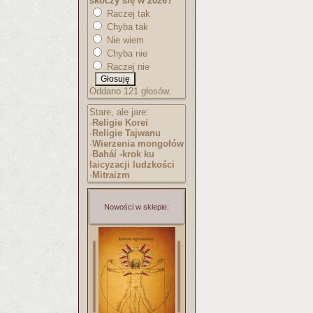
skoczy się w 2026?
Raczej tak
Chyba tak
Nie wiem
Chyba nie
Raczej nie
Oddano 121 głosów.
Stare, ale jare:
·
Religie Korei
·
Religie Tajwanu
·
Wierzenia mongołów
·
Baháí -krok ku
laicyzacji ludzkości
·
Mitraizm
Nowości w sklepie: