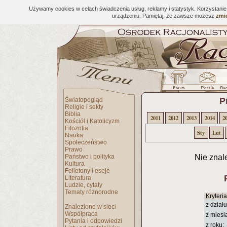
Używamy cookies w celach świadczenia usług, reklamy i statystyk. Korzystani
urządzeniu. Pamiętaj, że zawsze możesz
zmie
P
Światopogląd
Religie i sekty
Biblia
2011
2012
2013
2014
2
Kościół i Katolicyzm
Filozofia
Sty
Lut
Nauka
Społeczeństwo
Prawo
Państwo i polityka
Nie znal
Kultura
Felietony i eseje
Literatura
Ludzie, cytaty
Tematy różnorodne
Kryteri
z działu
Znalezione w sieci
Współpraca
z miesi
Pytania i odpowiedzi
z roku: