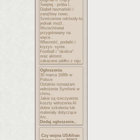
Świętej - próba l..
Diabeł tasmański i
zaraźliwy nowo..
Sześcienne odchody-to
jednak możl..
Wszechświat
przygotowany na
więce..
Własność, podatki i
kryzys: syste..
Football i "okolice"
oraz aktorst..
zakazane jabłko z raju
Ogłoszenia
:
30 marca 1689r w
Polsce
Ostatnio rozważam
wdrożenie Symfonii w
chmu..
Jakie są rzeczywiste
koszty wdrożenia AI
dobre szkolenia lub
materiały dotyczące
Arc..
Dodaj ogłoszenie..
Czy wojna USA/Iran