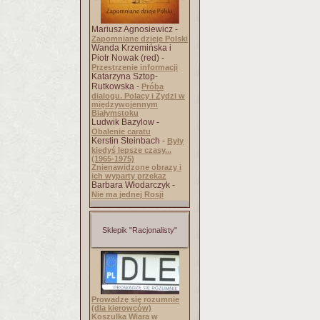
Mariusz Agnosiewicz -
Zapomniane dzieje Polski
Wanda Krzemińska i
Piotr Nowak (red) -
Przestrzenie informacji
Katarzyna Sztop-
Rutkowska -
Próba
dialogu. Polacy i Żydzi w
międzywojennym
Białymstoku
Ludwik Bazylow -
Obalenie caratu
Kerstin Steinbach -
Były
kiedyś lepsze czasy...
(1965-1975)
Znienawidzone obrazy i
ich wyparty przekaz
Barbara Włodarczyk -
Nie ma jednej Rosji
Sklepik "Racjonalisty"
Prowadzę się rozumnie
(dla kierowców)
Koszulka Wiara w