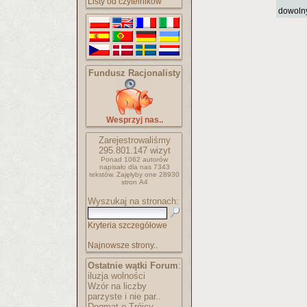
Listy od czytelników
dowoln
Fundusz Racjonalisty
Wesprzyj nas..
Zarejestrowaliśmy
295.801.147
wizyt
Ponad 1062 autorów
napisało
dla nas 7343
tekstów.
Zajęłyby one 28930
stron A4
Wyszukaj na stronach:
Kryteria szczegółowe
Najnowsze strony..
Ostatnie wątki Forum
:
iluzja wolności
Wzór na liczby
parzyste i nie par..
Dogmat o Trójcy