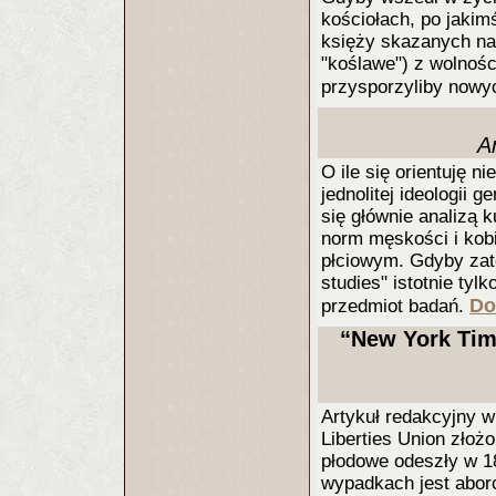
kościołach, po jaki
księży skazanych na 
"koślawe") z wolnośc
przysporzyliby nowy
A
O ile się orientuję 
jednolitej ideologii 
się głównie analizą 
norm męskości i kobi
płciowym. Gdyby zate
studies" istotnie ty
Do
przedmiot badań.
“New York Time
Artykuł redakcyjny 
Liberties Union złoż
płodowe odeszły w 1
wypadkach jest aborcj