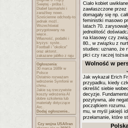
Ciało kobiet uwikłane
Świętej - próba l..
Diabeł tasmański i
zawłaszczone przez 
zaraźliwy nowo..
domagały się np. cał
Sześcienne odchody-to
feministki masowo p
jednak możl..
Wszechświat
latach 70. zarysował
przygotowany na
jednolitość doświadc
więce..
na klasowy czy zwią
Własność, podatki i
kryzys: syste..
80., w związku z nu
Football i "okolice"
studies: uznano, że n
oraz aktorst..
płci czy raczej tożs
zakazane jabłko z raju
Wolność w pers
Ogłoszenia
:
30 marca 1689r w
Polsce
Jak wykazał Erich Fr
Ostatnio rozważam
wdrożenie Symfonii w
przypadku, kiedy czł
chmu..
określić siebie wob
Jakie są rzeczywiste
decyzje. Fundamenta
koszty wdrożenia AI
dobre szkolenia lub
pozytywna, ale negat
materiały dotyczące
początkiem rozumu. 
Arc..
mu, w myśl jakiejś i
Dodaj ogłoszenie..
przełamanie, które 
Czy wojna USA/Iran
Polska