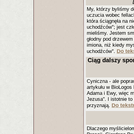
My, którzy byliśmy 
uczucia wobec fellac
która ściągnęła na n
uchodźców"; jest czł
mieliśmy. Jestem smu
głodny pod drzewem o
imiona, niż kiedy m
Do tek
uchodźców".
Ciąg dalszy sp
Cyniczna - ale popra
artykułu w BioLogos 
Adama i Ewy, więc m
Jezusa". I istotnie t
Do tekst
przyznają.
Dlaczego myślicielom