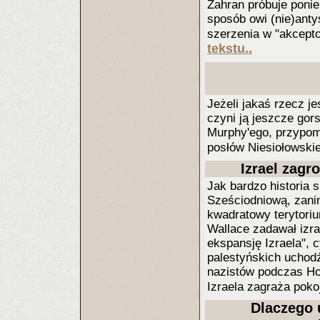
Zahran próbuje ponie
sposób owi (nie)anty
szerzenia w "akcept
tekstu..
Jeżeli jakaś rzecz je
czyni ją jeszcze gor
Murphy'ego, przypom
posłów Niesiołowskie
Izrael zag
Jak bardzo historia 
Sześciodniową, zani
kwadratowy terytori
Wallace zadawał izr
ekspansję Izraela", c
palestyńskich uchod
nazistów podczas Hol
Izraela zagraża pok
Dlaczego 