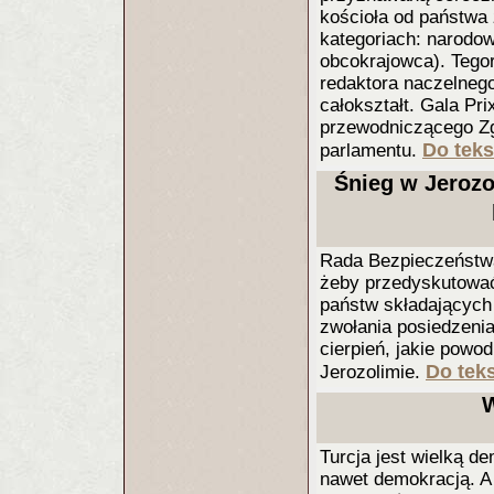
kościoła od państwa
kategoriach: narodow
obcokrajowca). Tegor
redaktora naczelnego
całokształt. Gala Pri
przewodniczącego Zg
Do teks
parlamentu.
Śnieg w Jerozo
Rada Bezpieczeństw
żeby przedyskutować 
państw składających
zwołania posiedzeni
cierpień, jakie pow
Do teks
Jerozolimie.
W
Turcja jest wielką d
nawet demokracją. A 