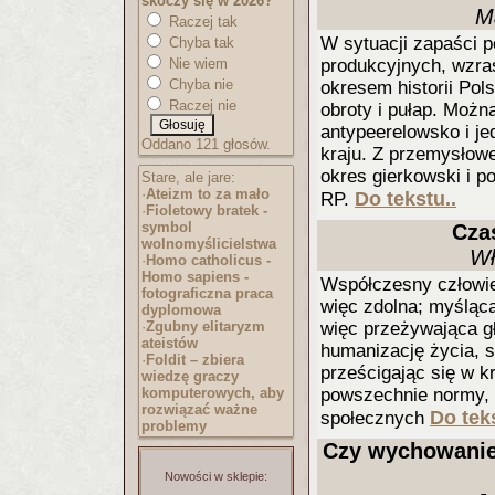
skoczy się w 2026?
M
Raczej tak
W sytuacji zapaści 
Chyba tak
Nie wiem
produkcyjnych, wzra
Chyba nie
okresem historii Pols
Raczej nie
obroty i pułap. Moż
antypeerelowsko i j
Oddano 121 głosów.
kraju. Z przemysłowe
okres gierkowski i po
Stare, ale jare:
·
Ateizm to za mało
Do tekstu..
RP.
·
Fioletowy bratek -
symbol
Czas
wolnomyślicielst
wa
Wł
·
Homo catholicus -
Homo sapiens -
Współczesny człowiek
fotograficzna praca
więc zdolna; myśląca
dyplomowa
·
Zgubny elitaryzm
więc przeżywająca g
ateistów
humanizację życia, st
·
Foldit – zbiera
prześcigając się w k
wiedzę graczy
komputerowych, aby
powszechnie normy, 
rozwiązać ważne
Do teks
społecznych
problemy
Czy wychowanie 
Nowości w sklepie: