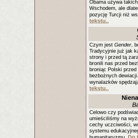
Obama używa takich 
Wschodem, ale dlate
pozycję Turcji niż w
tekstu..
Czym jest
Gender
, 
Tradycyjnie już jak 
strony i przed tą za
bronili nas przed be
broniąc Polski przed
bezbożnych dewiacji.
wynalazków spędzają
tekstu..
Niena
Ba
Celowo czy podświa
umieściliśmy na wyż
cechy uczciwości, ws
systemu edukacyjnego
Do 
humanitaryzmu.