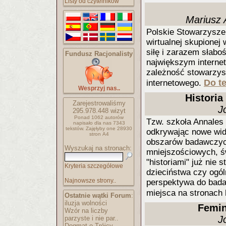
Listy od czytelników
Mariusz 
Polskie Stowarzysze
wirtualnej skupionej 
siłę i zarazem słabo
Fundusz Racjonalisty
największym interne
zależność stowarzys
Do te
internetowego.
Wesprzyj nas..
Historia
Zarejestrowaliśmy
J
295.978.448
wizyt
Ponad 1062 autorów
Tzw. szkoła Annales o
napisało
dla nas 7343
tekstów.
Zajęłyby one 28930
odkrywając nowe wid
stron A4
obszarów badawczych 
Wyszukaj na stronach:
mniejszościowych, 
"historiami" już nie s
Kryteria szczegółowe
dzieciństwa czy ogól
Najnowsze strony..
perspektywa do badań
miejsca na stronach
Ostatnie wątki Forum
:
iluzja wolności
Femini
Wzór na liczby
J
parzyste i nie par..
Dogmat o Trójcy