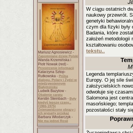
Ja
W ciągu ostatnich dw
naukowy przewrót. S
genetyki behawioraln
czym dla fizyki były 
Badania, które zost
założeń metodologii 
kształtowaniu osobo
tekstu..
Mariusz Agnosiewicz -
Zapomniane dzieje Polski
Temp
Wanda Krzemińska i
Piotr Nowak (red) -
M
Przestrzenie informacji
Katarzyna Sztop-
Legenda templariuszy
Rutkowska -
Próba
Europy. O jej sile św
dialogu. Polacy i Żydzi w
międzywojennym
założycielskich now
Białymstoku
Ludwik Bazylow -
odwołuje się czasami
Obalenie caratu
Salomona jest centr
Kerstin Steinbach -
Były
kiedyś lepsze czasy...
masońskiego; templar
(1965-1975)
pozostałości stały s
Znienawidzone obrazy i
ich wyparty przekaz
Barbara Włodarczyk -
Poprawn
Nie ma jednej Rosji
Życzeniodawca chci