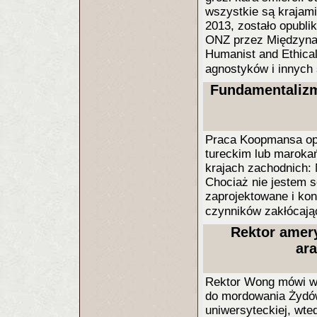
wszystkie są krajam
2013, zostało opubl
ONZ przez Międzynar
Humanist and Ethical
agnostyków i innych 
Fundamentaliz
Praca Koopmansa opi
tureckim lub maroka
krajach zachodnich: N
Chociaż nie jestem s
zaprojektowane i ko
czynników zakłócaj
Rektor amer
ar
Rektor Wong mówi wię
do mordowania Żydów
uniwersyteckiej, wted