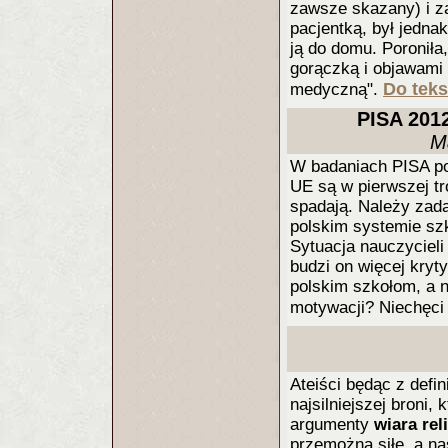
zawsze skazany) i zap
pacjentką, był jedn
ją do domu. Poroniła,
gorączką i objawami 
Do teks
medyczną".
PISA 2012
M
W badaniach PISA pol
UE są w pierwszej tr
spadają. Należy zada
polskim systemie szk
Sytuacja nauczycieli
budzi on więcej kryt
polskim szkołom, a n
motywacji? Niechęci
Ateiści będąc z defin
najsilniejszej broni,
argumenty
wiara rel
przemożną siłę, a nas