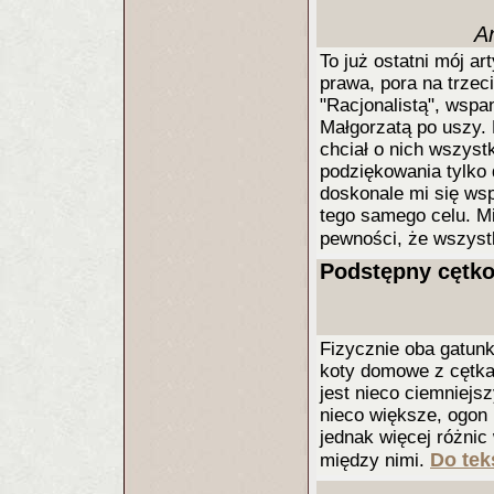
A
To już ostatni mój ar
prawa, pora na trzec
"Racjonalistą", wspa
Małgorzatą po uszy.
chciał o nich wszystk
podziękowania tylko
doskonale mi się wsp
tego samego celu. M
pewności, że wszyst
Podstępny cętko
Fizycznie oba gatunk
koty domowe z cętka
jest nieco ciemniejs
nieco większe, ogon 
jednak więcej różni
Do tek
między nimi.