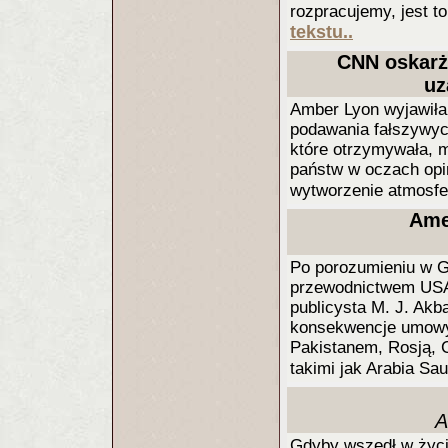
rozpracujemy, jest t
tekstu..
CNN oskarżo
uz
Amber Lyon wyjawiła
podawania fałszywych 
które otrzymywała, 
państw w oczach opin
wytworzenie atmosfer
Ame
Po porozumieniu w G
przewodnictwem USA 24
publicysta M. J. Akb
konsekwencje umowy n
Pakistanem, Rosją, C
takimi jak Arabia Sau
A
Gdyby wszedł w życie