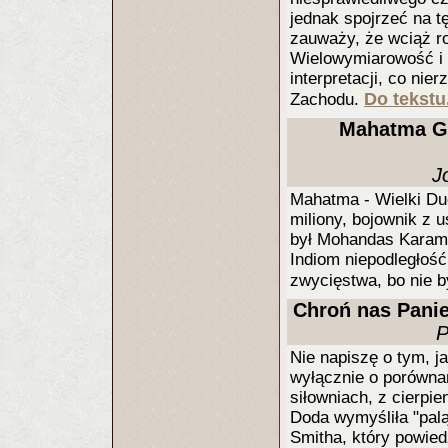
jednak spojrzeć na tę
zauważy, że wciąż ro
Wielowymiarowość i 
interpretacji, co ni
Do tekstu.
Zachodu.
Mahatma Ga
J
Mahatma - Wielki Du
miliony, bojownik z 
był Mohandas Karamc
Indiom niepodległość
zwycięstwa, bo nie by
Chroń nas Panie 
P
Nie napiszę o tym, ja
wyłącznie o porównan
siłowniach, z cierpie
Doda wymyśliła "palą
Smitha, który powiedz