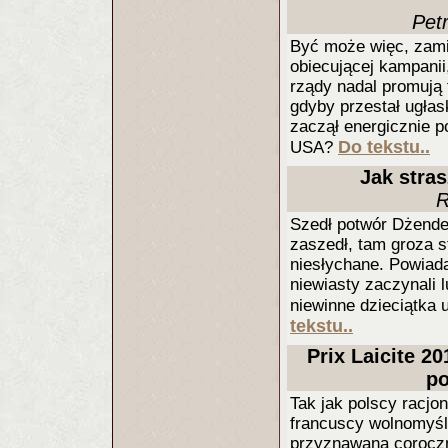
Pet
Być może więc, zami
obiecującej kampanii
rządy nadal promują 
gdyby przestał ugła
zaczął energicznie 
Do tekstu..
USA?
Jak stra
R
Szedł potwór Dżender
zaszedł, tam groza s
niesłychane. Powiada
niewiasty zaczynali
niewinne dzieciątka u
tekstu..
Prix Laicite 2
po
Tak jak polscy racjo
francuscy wolnomyśli
przyznawaną coroczn