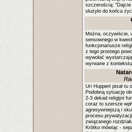
szczerością: "Dajcie
służyło do końca życ
Można, oczywiście, w
sensownego w kwestii
funkcjonariusze religi
z tego prostego pow
wywołać wystarczając
wyrwane z kontekstu
Natar
Ra
Uri Huppert pisał tu 
Podobną sytuację ob
2-3 dekad religijni 
coraz to szersze wpł
agresywniejszą i sk
procesu prywatyzacji
związanego rozdziału
Krótko mówiąc - sep