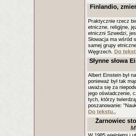
Finlandio, zmie
Praktycznie rzecz b
etniczne, religijne, j
etniczni Szwedzi, je
Słowacja ma wśród s
samej grupy etniczne
Do tekst
Węgrzech.
Słynne słowa Ein
Albert Einstein był
ponieważ był tak mą
uważa się za niepodw
jego oświadczenie, c
tych, którzy twierdz
poszanowanie: "Nauka 
Do tekstu..
Żarnowiec sto
M
W 1985 wieloletni i 