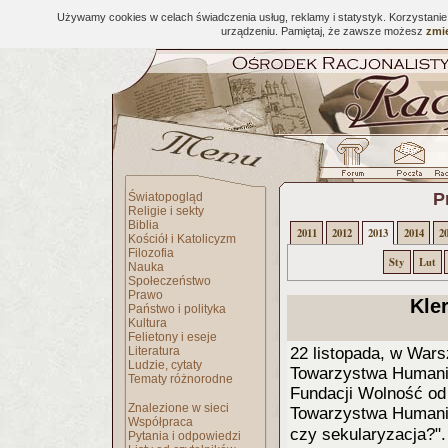
Używamy cookies w celach świadczenia usług, reklamy i statystyk. Korzystani
urządzeniu. Pamiętaj, że zawsze możesz
zmie
P
Światopogląd
Religie i sekty
Biblia
2011
2012
2013
2014
2
Kościół i Katolicyzm
Filozofia
Sty
Lut
Nauka
Społeczeństwo
Prawo
Kle
Państwo i polityka
Kultura
Felietony i eseje
Literatura
22 listopada, w Wars
Ludzie, cytaty
Towarzystwa Humanis
Tematy różnorodne
Fundacji Wolność od
Znalezione w sieci
Towarzystwa Humanis
Współpraca
czy sekularyzacja?"
Pytania i odpowiedzi