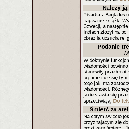
Należy ją 
Pisarka z Bagladesz
napisanie książki
Ws
Szwecji, a następnie
Indiach złożył na pol
obraziła uczucia rel
Podanie tr
M
W doktrynie funkcjon
wiadomości powinno 
stanowiły przedmiot
argumentuje się tym,
tego jaki ma zastoso
wiadomości. Różnego 
jakie stawia się pr
Do tek
sprzeciwiają.
Śmierć za ate
Na całym świecie jes
przyznającym się do 
grozi kara śmierci. 