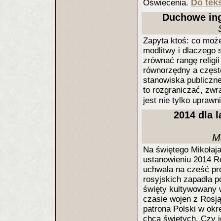
Do teks
Oświecenia.
Duchowe ing
Zapyta ktoś: co może
modlitwy i dlaczego 
zrównać rangę religii
równorzędny a często
stanowiska publiczn
to rozgraniczać, zwr
jest nie tylko uprawn
2014 dla l
M
Na świętego Mikołaj
ustanowieniu 2014 R
uchwała na cześć pr
rosyjskich zapadła p
święty kultywowany 
czasie wojen z Rosją
patrona Polski w okre
chcą świętych. Czy 