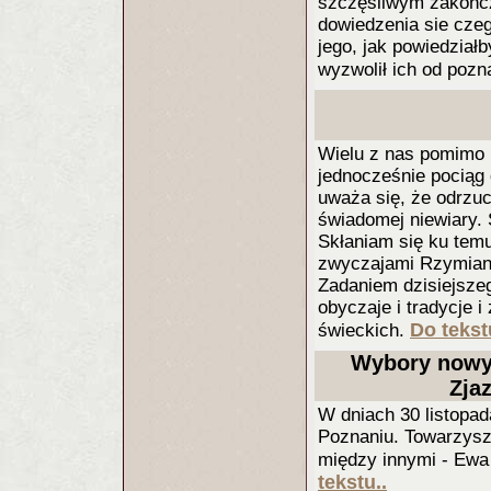
szczęśliwym zakończe
dowiedzenia sie czeg
jego, jak powiedziałb
wyzwolił ich od pozn
Wielu z nas pomimo iż
jednocześnie pociąg
uważa się, że odrzuc
świadomej niewiary.
Skłaniam się ku temu,
zwyczajami Rzymian 
Zadaniem dzisiejszeg
obyczaje i tradycje 
Do tekst
świeckich.
Wybory nowyc
Zja
W dniach 30 listopad
Poznaniu. Towarzyszy
między innymi - Ewa 
tekstu..