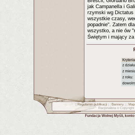
Brescii, Giordano Br
jak Campanella i Gali
rzymski wg Dictatus p
wszystkie czasy, we
popadnie". Zatem dla
wszystko, a nie ów 
Świętym i mający za
Kryteri
z działu
z miesi
z roku:
dowoln
Regulamin publikacji
Bannery
Mapa
[
] [
] [
Racjonalista
Copyright
©
Fundacja Wolnej Myśli, kont