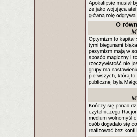
Apokalipsie musiał b
że jako wojująca ate
główną rolę odgrywa
O równ
M
Optymizm to kapitał
tymi biegunami błąka
pesymizm mają w sob
sposób magiczny i to
rzeczywistość nie je
grupy ma nastawieni
pierwszych, którą to
publicznej była Mał
M
Kończy się ponad dzi
czytelniczego Racjon
medium wolnomyślicie
osób dogadało się co 
realizować bez konfl