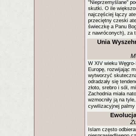
"Nieprzemyślane" po
skutki. O ile większo
najczęściej łączy ate
przeciętny czeski ate
świeczkę a Panu Bog
z nawróconych), za 
Unia Wyszehr
M
W XIV wieku Węgro-S
Europę, rozwijając m
wytworzyć skuteczną
odradzały się tende
złoto, srebro i sól,
Zachodnia miała nato
wzmocniły ją na tyle
cywilizacyjnej palm
Ewolucja
Z
Islam często odbier
niesprawiedliwego czy