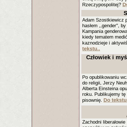
D
Rzeczypospolitej?
S
Adam Szostkiewicz p
hasłem ,,gender", by
Kampania genderowa
kiedy tematem mediów
kaznodzieje i aktywiś
tekstu..
Człowiek i myśl
Po opublikowaniu wcz
do religii, Jerzy Ne
Alberta Einsteina op
roku. Publikujemy tę
Do tekstu
pisownię.
Zachodni liberałowie 