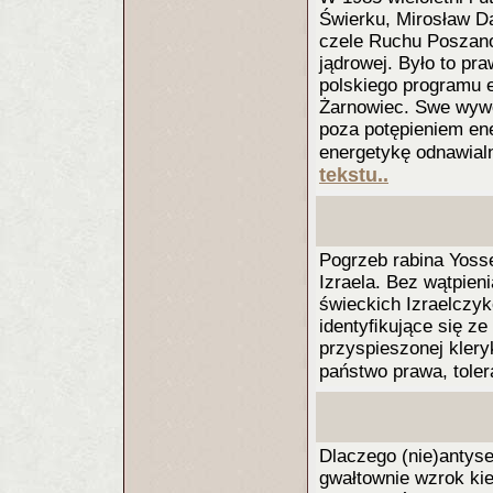
Świerku, Mirosław D
czele Ruchu Poszano
jądrowej. Było to pr
polskiego programu e
Żarnowiec. Swe wywo
poza potępieniem ene
energetykę odnawialną
tekstu..
Pogrzeb rabina Yosse
Izraela. Bez wątpien
świeckich Izraelczyk
identyﬁkujące się ze
przyspieszonej klery
państwo prawa, toler
Dlaczego (nie)antys
gwałtownie wzrok ki