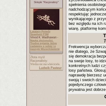
Sklepik "Racjonalisty"
spełnienia osobisteg
nadchodzącym końce
respektując jednocze
wynikającego z przy
bez względu na ich r
wiarę, platformę kom
Latający Potwór
Spaghetti FSM
T
Vinod K. Wadhawan -
T
Nauka złożoności.
Trudne pytania, które
Frekwencja wyborcza 
zadajemy o sobie i o
naszym Wszechświecie
nie dlatego, że Szwa
się demokracja bezp
Złota myśl
na swoje losy, to id
Racjonalisty:
Wiedza nie ma właściciela.
konkretnych ludzi cz
Ludwik Pasteur
losy państwa. Głosu
naprawdę bierzesz u
swoją i swoich dziec
pojedynczego człowi
prywatna jest dobrz