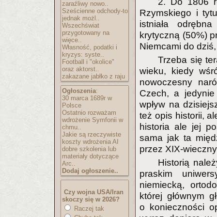
2. Do 1806 r
zaraźliwy nowo..
Sześcienne odchody-to
Rzymskiego i tytu
jednak możl..
istniała odrębn
Wszechświat
przygotowany na
krytyczną (50%) pr
więce..
Niemcami do dziś,
Własność, podatki i
kryzys: syste..
Trzeba się te
Football i "okolice"
oraz aktorst..
wieku, kiedy wśr
zakazane jabłko z raju
nowoczesny naród
Ogłoszenia
:
Czech, a jedynie
30 marca 1689r w
wpływ na dzisiejs
Polsce
Ostatnio rozważam
też opis historii, 
wdrożenie Symfonii w
historia ale jej 
chmu..
Jakie są rzeczywiste
sama jak ta międ
koszty wdrożenia AI
przez XIX-wieczn
dobre szkolenia lub
materiały dotyczące
Historią nal
Arc..
Dodaj ogłoszenie..
praskim uniwers
niemiecką, ortod
Czy wojna USA/Iran
której głównym g
skoczy się w 2026?
o konieczności op
Raczej tak