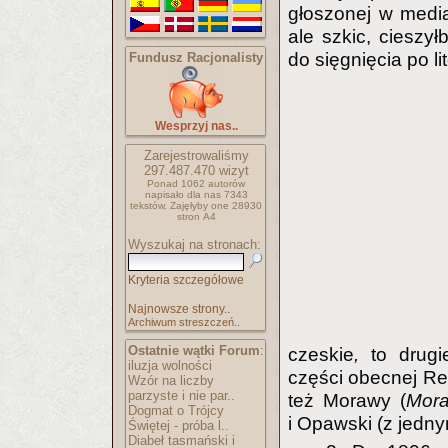
głoszonej w media
ale szkic, cieszy
do sięgnięcia po li
Fundusz Racjonalisty
Wesprzyj nas..
Zarejestrowaliśmy
297.487.470
wizyt
Ponad 1062 autorów
napisało
dla nas 7343
tekstów.
Zajęłyby one 28930
stron A4
Wyszukaj na stronach:
Kryteria szczegółowe
Najnowsze strony..
Archiwum streszczeń..
Ostatnie wątki Forum
:
czeskie
,
to drug
iluzja wolności
części obecnej Re
Wzór na liczby
parzyste i nie par..
też Morawy (
Mor
Dogmat o Trójcy
i Opawski (z jedn
Świętej - próba l..
Diabeł tasmański i