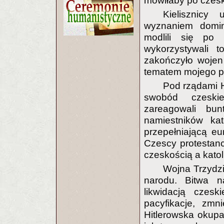
mówiłaby po czesk
Kielisznicy
wyznaniem dominu
modlili się po 
wykorzystywali 
zakończyło wojen
tematem mojego pi
Pod rządami 
swobód czeskie
zareagowali bun
namiestników kat
przepełniającą eu
Czescy protestanc
czeskością a kato
Wojna Trzydzie
narodu. Bitwa n
likwidacją czesk
pacyfikacje, zmni
Hitlerowska okupa