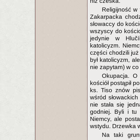
niż czeska.
Religijność w
Zakarpacka chodz
słowaccy do kości
wszyscy do kościoł
jedynie w Hlučí
katolicyzm. Niemc
części chodzili j
był katolicyzm, ale
nie zapytam) w co 
Okupacja. O 
kościół postąpił p
ks. Tiso znów pi
wśród słowackich 
nie stała się jed
godniej. Byli i tu
Niemcy, ale posta
wstydu. Drzewka 
Na taki grun