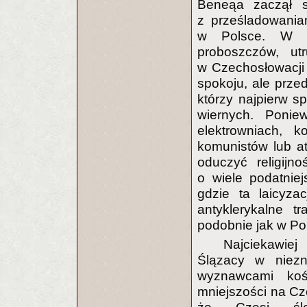
Beneąa zaczął si
z prześladowania
w Polsce. W Po
proboszczów, utr
w Czechosłowacji
spokoju, ale prze
którzy najpierw sp
wiernych. Ponie
elektrowniach, k
komunistów lub at
oduczyć religijno
o wiele podatnie
gdzie ta laicyza
antyklerykalne t
podobnie jak w Po
Najciekawie
Ślązacy w niezn
wyznawcami kośc
mniejszości na Cz