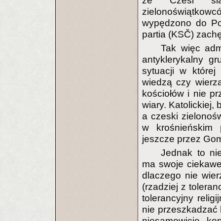
że Czesi ślą
zielonoświątkowc
wypędzono do Pol
partia (KSČ) zach
Tak więc adm
antyklerykalny g
sytuacji w które
wiedzą czy wierzą
kościołów i nie p
wiary. Katolickiej
a czeski zielonoś
w krośnieńskim 
jeszcze przez Go
Jednak to ni
ma swoje ciekawe 
dlaczego nie wier
(rzadziej z toleran
tolerancyjny relig
nie przeszkadzać k
niesamowicie kon