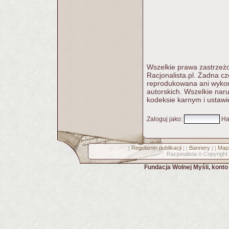
Wszelkie prawa zastrzeżo
Racjonalista.pl. Żadna c
reprodukowana ani wykorz
autorskich. Wszelkie nar
kodeksie karnym i ustawi
Zaloguj jako
:
Ha
Regulamin publikacji
Bannery
Mapa
[
] [
] [
Racjonalista
Copyright
©
Fundacja Wolnej Myśli, kont