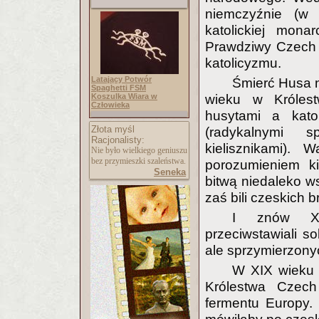
niemczyźnie (w 
katolickiej monar
Prawdziwy Czech 
katolicyzmu.
Latający Potwór
Śmierć Husa n
Spaghetti FSM
Koszulka Wiara w
wieku w Królest
Człowieka
husytami a kato
Złota myśl
(radykalnymi s
Racjonalisty:
kielisznikami).
Nie było wielkiego geniuszu
bez przymieszki szaleństwa.
porozumieniem ki
Seneka
bitwą niedaleko w
zaś bili czeskich 
I znów XIX
przeciwstawiali s
ale sprzymierzony
W XIX wieku 
Królestwa Czech 
fermentu Europy. 