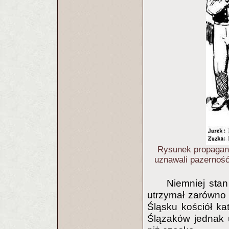
Rysunek propagand
uznawali pazerność
Niemniej sta
utrzymał zarówno
Śląsku kościół ka
Ślązaków jednak us