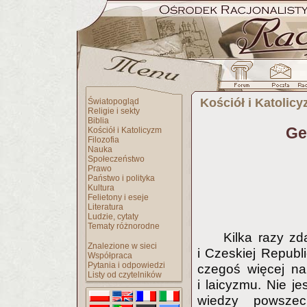
Kościół i Katolic
Światopogląd
Religie i sekty
Biblia
Ge
Kościół i Katolicyzm
Filozofia
Nauka
Społeczeństwo
Prawo
Państwo i polityka
Kultura
Felietony i eseje
Literatura
Ludzie, cytaty
Tematy różnorodne
Kilka razy z
Znalezione w sieci
i Czeskiej Republ
Współpraca
Pytania i odpowiedzi
czegoś więcej na 
Listy od czytelników
i laicyzmu. Nie j
wiedzy powszec