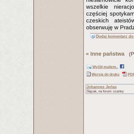
wszelkie nierac
częściej spotykam
czeskich ateist
obserwuję w Pradz
Dodaj komentarz do 
«
Inne państwa
(Pu
Wyślij mailem..
Wersja do druku
PD
Johannes Jerlas
Ślązak, na forum: szarley