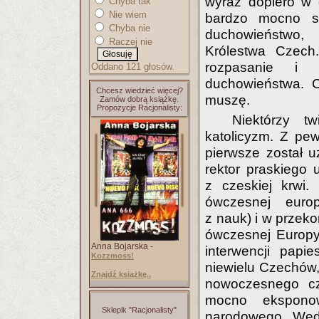
wyraz dopiero w 
Chyba tak
Nie wiem
bardzo mocno sp
Chyba nie
duchowieństwo, 
Raczej nie
Królestwa Czech
rozpasanie i 
Oddano 121 głosów.
duchowieństwa. C
Chcesz wiedzieć więcej?
muszę.
Zamów dobrą książkę.
Propozycje Racjonalisty:
Niektórzy t
katolicyzm. Z pe
pierwsze został u
rektor praskiego 
z czeskiej krwi.
ówczesnej europe
z nauk) i w przek
ówczesnej Europy
Anna Bojarska -
interwencji pap
Kozzmoss!
niewielu Czechów,
Znajdź książkę..
nowoczesnego cze
mocno eksponow
Sklepik "Racjonalisty"
narodowego. Wedl