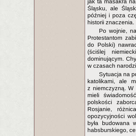
jak ta masakra na 
Śląsku, ale Śląs
później i poza cz
historii znaczenia.
Po wojnie, n
Protestantom zab
do Polski) nawra
(ściślej niemie
dominującym. Chy
w czasach narodz
Sytuacja na p
katolikami, ale m
z niemczyzną. W t
mieli świadomość
polskości zaborc
Rosjanie, różni
opozycyjności wo
była budowana w
habsburskiego, ce