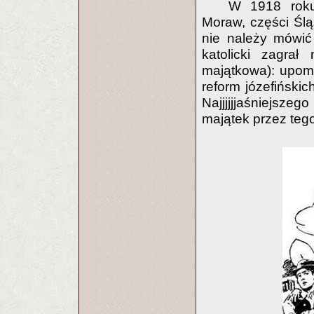
W 1918 roku
Moraw, części Śląs
nie należy mówić
katolicki zagrał
majątkowa): upomn
reform józefińskic
Najjjjjjaśniejsze
majątek przez tego