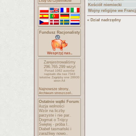
Listy od czytelników
Kościół niemiecki
Wojny religijne we Francj
« Dział nadrzędny
Fundusz Racjonalisty
Wesprzyj nas..
Zarejestrowaliśmy
296.765.299
wizyt
Ponad 1062 autorów
napisało
dla nas 7343
tekstów.
Zajęłyby one 28930
stron A4
Najnowsze strony..
Archiwum streszczeń..
Ostatnie wątki Forum
:
iluzja wolności
Wzór na liczby
parzyste i nie par..
Dogmat o Trójcy
Świętej - próba l..
Diabeł tasmański i
zaraźliwy nowo..