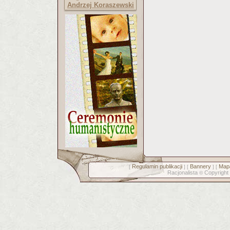
Andrzej Koraszewski
Regulamin publikacji
Bannery
Mapa
[
] [
] [
Racjonalista
Copyright
©