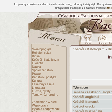
Używamy cookies w celach świadczenia usług, reklamy i statystyk. Korzystani
urządzeniu. Pamiętaj, że zawsze możesz
zmie
Kościół i Katolicyzm
Hi
Światopogląd
»
Religie i sekty
Biblia
I
Kościół i Katolicyzm
Filozofia
Nauka
Społeczeństwo
Prawo
Państwo i polityka
Kultura
Felietony i eseje
Tytuł strony
Literatura
Ludzie, cytaty
Geneza czeskiego laicy
Tematy różnorodne
Kościół angielski
Kościół francuski
Znalezione w sieci
Współpraca
Kościół grecki
Pytania i odpowiedzi
Kościół hiszpański