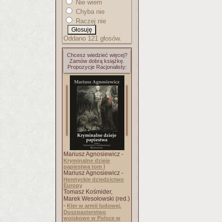
Nie wiem
Chyba nie
Raczej nie
Oddano 121 głosów.
Chcesz wiedzieć więcej?
Zamów dobrą książkę.
Propozycje Racjonalisty:
Mariusz Agnosiewicz -
Kryminalne dzieje
papiestwa tom I
Mariusz Agnosiewicz -
Heretyckie dziedzictwo
Europy
Tomasz Kośmider,
Marek Wesołowski (red.)
-
Kler w armii ludowej.
Duszpasterstwo
wojskowe w Polsce w