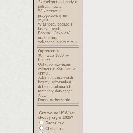
Sześcienne odchody-to
jednak możl..
Wszechświat
przygotowany na
więce..
Własność, podatki i
kryzys: syste..
Football i "okolice"
oraz aktorst..
zakazane jabłko z raju
Ogłoszenia
:
30 marca 1689r w
Polsce
Ostatnio rozważam
wdrożenie Symfonii w
chmu..
Jakie są rzeczywiste
koszty wdrożenia AI
dobre szkolenia lub
materiały dotyczące
Arc..
Dodaj ogłoszenie..
Czy wojna USA/Iran
skoczy się w 2026?
Raczej tak
Chyba tak