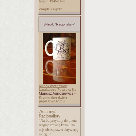
latach 1945-1956
Znajdź książkę..
Sklepik "Racjonalisty"
Kubek wyznawcy
Latającego Potwora S.:
Mariusz Agnosiewicz -
Kryminalne dzieje
papiestwa tom II
Złota myśl
Racjonalisty:
"Naród przykuty do pilota
reaguje zmianą kanału na
najsłabszą nawet aktywację
mózgu."