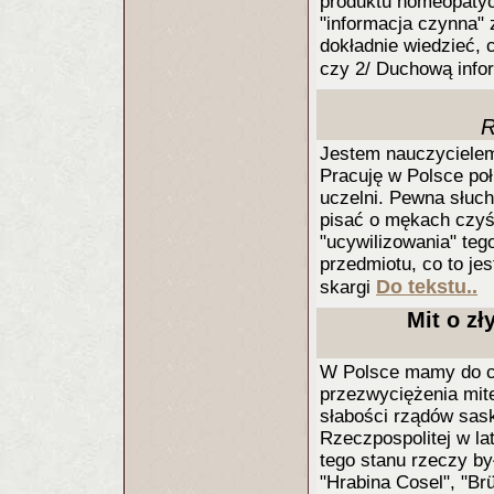
produktu homeopatyc
"informacja czynna"
dokładnie wiedzieć, 
czy 2/ Duchową info
R
Jestem nauczycielem
Pracuję w Polsce poł
uczelni. Pewna słuc
pisać o mękach czyś
"ucywilizowania" tego
przedmiotu, co to jes
Do tekstu..
skargi
Mit o z
W Polsce mamy do c
przezwyciężenia mit
słabości rządów sask
Rzeczpospolitej w la
tego stanu rzeczy by
"Hrabina Cosel", "Br