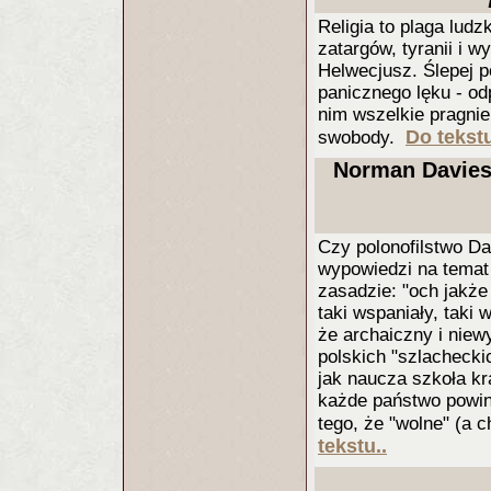
Religia to plaga ludz
zatargów, tyranii i 
Helwecjusz. Ślepej p
panicznego lęku - od
nim wszelkie pragnien
Do tekstu
swobody.
Norman Davies
Czy polonofilstwo D
wypowiedzi na temat 
zasadzie: "och jakże
taki wspaniały, taki
że archaiczny i niew
polskich "szlachecki
jak naucza szkoła kr
każde państwo powin
tego, że "wolne" (a 
tekstu..