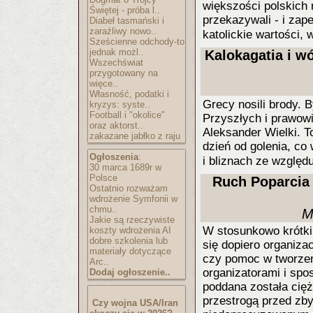
większości polskich 
Świętej - próba l..
przekazywali - i za
Diabeł tasmański i
zaraźliwy nowo..
katolickie wartości, 
Sześcienne odchody-to
jednak możl..
Kalokagatia i w
Wszechświat
przygotowany na
więce..
Własność, podatki i
Grecy nosili brody. 
kryzys: syste..
Football i "okolice"
Przyszłych i prawowi
oraz aktorst..
Aleksander Wielki. 
zakazane jabłko z raju
dzień od golenia, co
Ogłoszenia
:
i bliznach ze względ
30 marca 1689r w
Polsce
Ruch Poparcia 
Ostatnio rozważam
wdrożenie Symfonii w
chmu..
M
Jakie są rzeczywiste
W stosunkowo krótkim
koszty wdrożenia AI
dobre szkolenia lub
się dopiero organiza
materiały dotyczące
czy pomoc w tworzeni
Arc..
organizatorami i spo
Dodaj ogłoszenie..
poddana została ciężk
przestrogą przed zb
Czy wojna USA/Iran