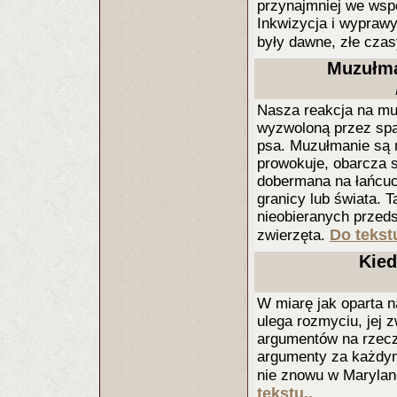
przynajmniej we wsp
Inkwizycja i wypraw
były dawne, złe czas
Muzułma
Nasza reakcja na mu
wyzwoloną przez spal
psa. Muzułmanie są n
prowokuje, obarcza si
dobermana na łańcuch
granicy lub świata. T
nieobieranych przeds
Do tekstu
zwierzęta.
Kied
W miarę jak oparta n
ulega rozmyciu, jej 
argumentów na rzecz 
argumenty za każdym
nie znowu w Marylan
tekstu..