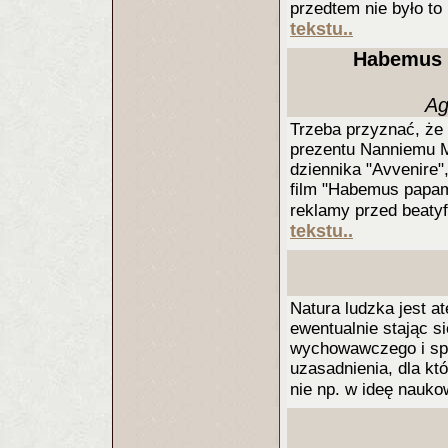
przedtem nie było t
tekstu..
Habemus p
Ag
Trzeba przyznać, że 
prezentu Nanniemu M
dziennika "Avvenire",
film "Habemus papam"
reklamy przed beatyf
tekstu..
Natura ludzka jest at
ewentualnie stając s
wychowawczego i sp
uzasadnienia, dla kt
nie np. w ideę nauko