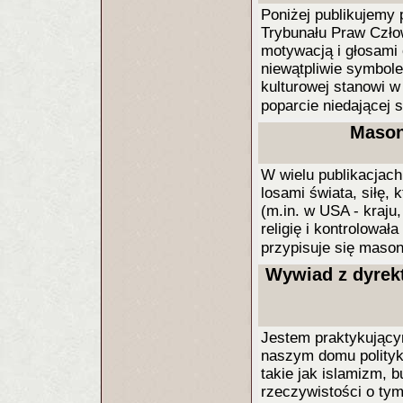
Poniżej publikujemy 
Trybunału Praw Czło
motywacją i głosami 
niewątpliwie symbole
kulturowej stanowi w
poparcie niedającej s
Masone
W wielu publikacjach 
losami świata, siłę,
(m.in. w USA - kraju
religię i kontrolował
przypisuje się maso
Wywiad z dyrekt
Jestem praktykujący
naszym domu polityka 
takie jak islamizm, 
rzeczywistości o tym