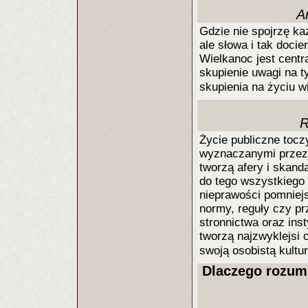
A
Gdzie nie spojrzę ka
ale słowa i tak doci
Wielkanoc jest centr
skupienie uwagi na t
skupienia na życiu 
R
Życie publiczne tocz
wyznaczanymi przez a
tworzą afery i skand
do tego wszystkiego 
nieprawości pomniej
normy, reguły czy pr
stronnictwa oraz ins
tworzą najzwyklejsi 
swoją osobistą kult
Dlaczego rozum 