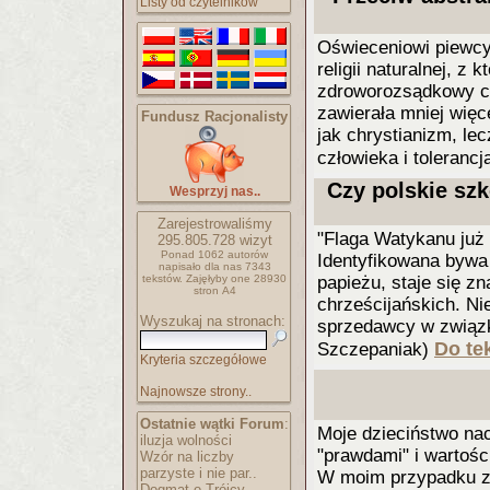
Listy od czytelników
Oświeceniowi piewcy
religii naturalnej, z
zdroworozsądkowy czł
zawierała mniej więc
Fundusz Racjonalisty
jak chrystianizm, le
człowieka i tolerancj
Czy polskie sz
Wesprzyj nas..
Zarejestrowaliśmy
"Flaga Watykanu już 
295.805.728
wizyt
Ponad 1062 autorów
Identyfikowana bywa 
napisało
dla nas 7343
tekstów.
Zajęłyby one 28930
papieżu, staje się z
stron A4
chrześcijańskich. Ni
Wyszukaj na stronach:
sprzedawcy w związku
Do tek
Szczepaniak)
Kryteria szczegółowe
Najnowsze strony..
Ostatnie wątki Forum
:
Moje dzieciństwo nac
iluzja wolności
"prawdami" i wartośc
Wzór na liczby
parzyste i nie par..
W moim przypadku za
Dogmat o Trójcy