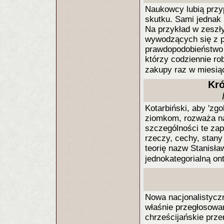
Naukowcy lubią przy
skutku. Sami jednak 
Na przykład w zeszły
wywodzących się z pe
prawdopodobieństwo 
którzy codziennie rob
zakupy raz w miesią
Kró
Kotarbiński, aby 'zgo
ziomkom, rozważa naj
szczególności te za
rzeczy, cechy, stany
teorię nazw Stanisła
jednokategorialną on
Nowa nacjonalistyczn
właśnie przegłosowa
chrześcijańskie przen