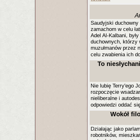
A
Saudyjski duchowny
zamachom w celu łatw
Adel Al-Kalbani, był
duchownych, którzy w
muzułmanów przez na
celu zwabienia ich d
To niesłychani
Nie lubię Terry'ego J
rozpoczęcie wsadzani
nieliberalne i autod
odpowiedzi oddać si
Wokół filo
Działając jako parla
robotników, mieszka