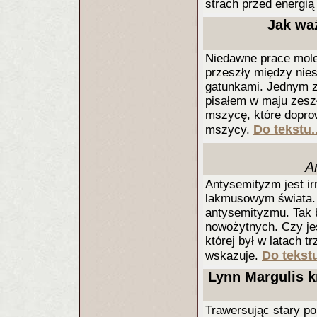
strach przed energi
Jak wa
Niedawne prace mole
przeszły między nie
gatunkami. Jednym z
pisałem w maju zesz
mszycę, które doprow
Do tekstu.
mszycy.
A
Antysemityzm jest ir
lakmusowym świata. 
antysemityzmu. Tak 
nowożytnych. Czy jes
której był w latach t
Do tekstu
wskazuje.
Lynn Margulis k
Trawersując stary po