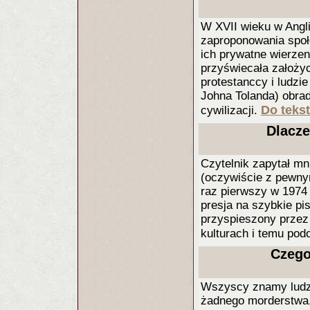
W XVII wieku w Angl
zaproponowania społ
ich prywatne wierzen
przyświecała założyc
protestanccy i ludzie 
Johna Tolanda) obrad
Do tekst
cywilizacji.
Dlacze
Czytelnik zapytał mn
(oczywiście z pewny
raz pierwszy w 1974
presja na szybkie pi
przyspieszony przez 
kulturach i temu po
Czego
Wszyscy znamy ludzi
żadnego morderstwa,