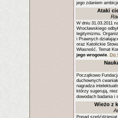
jego zdaniem ambicj
Ataki c
Ra
W dniu 31.03.2011 na
Wrocławskiego odbył
legitymizmu. Organiza
i Prawnych działając
oraz Katolickie Stowa
Własność. Temat Konf
Do 
jego wrogowie
.
Nauka
Początkowo Fundacja
duchownych cwaniakó
nagradza intelektuali
którzy sugerują, niez
dowodach badania i s
Wieżo z k
A
Ponad sześćdziesiąt 