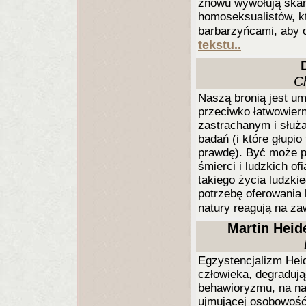
znowu wywołują skan
homoseksualistów, kt
barbarzyńcami, aby 
tekstu..
C
Naszą bronią jest u
przeciwko łatwowier
zastrachanym i służa
badań (i które głupi
prawdę). Być może p
śmierci i ludzkich of
takiego życia ludzki
potrzebę oferowania
natury reagują na za
Martin Heid
Egzystencjalizm Heid
człowieka, degradując
behawioryzmu, na nat
ujmującej osobowość