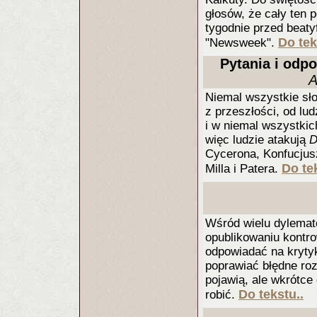
głosów, że cały ten 
tygodnie przed beatyf
Do tek
"Newsweek".
Pytania i odpo
A
Niemal wszystkie s
z przeszłości, od lud
i w niemal wszystkic
więc ludzie atakują
D
Cycerona, Konfucjusz
Do te
Milla i Patera.
Wśród wielu dylemató
opublikowaniu kontrow
odpowiadać na kryty
poprawiać błędne roz
pojawią, ale wkrótce 
Do tekstu..
robić.