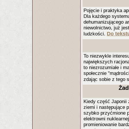
Pojęcie i praktyka a
Dla każdego systemu
dehumanizującego an
niewolnictwo, już je
Do tekstu
ludzkości.
To niezwykle interes
największych racjona
to niezrozumiałe i m
społecznie "mądrości
zdając sobie z tego 
Żad
Kiedy część Japonii
ziemi i następujące p
szybko przyćmione p
elektrowni nuklearne
promieniowanie bard