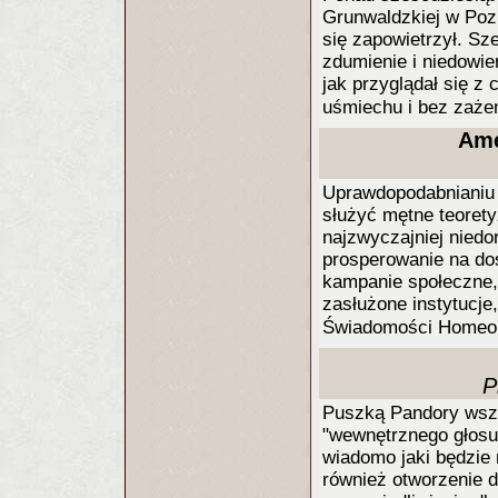
Grunwaldzkiej w Pozn
się zapowietrzył. Sze
zdumienie i niedowier
jak przyglądał się 
uśmiechu i bez zaż
Ame
Uprawdopodabnianiu
służyć mętne teoret
najzwyczajniej niedo
prosperowanie na do
kampanie społeczne
zasłużone instytucje
Świadomości Homeop
P
Puszką Pandory wszel
"wewnętrznego głosu
wiadomo jaki będzie r
również otworzenie d