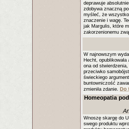
deprawuje absolutnie
zdobywa znaczną pop
myśleć, że wszystko
znaczenie i wagę. Te
jak Margulis, które 
zakorzenionemu zwąt
W najnowszym wydani
Hecht, opublikowała
ona od stwierdzenia,
przeciwko samobójst
świeckiego argument
buntowniczość zawart
Do 
zmieniła zdanie.
Homeopatia pod 
An
Wnoszę skargę do U
swego produktu wpro