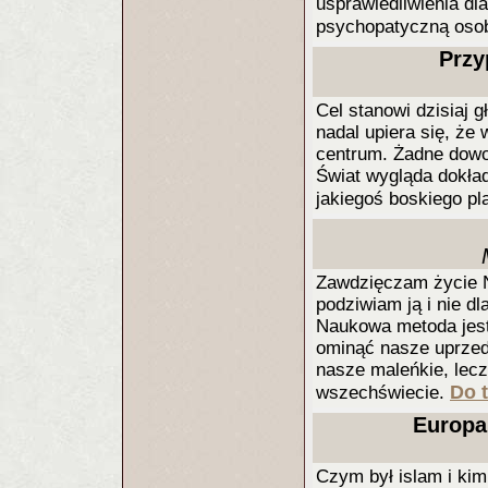
usprawiedliwienia d
psychopatyczną oso
Przy
Cel stanowi dzisiaj g
nadal upiera się, że
centrum. Żadne dowo
Świat wygląda dokładn
jakiegoś boskiego pl
Zawdzięczam życie Na
podziwiam ją i nie dl
Naukowa metoda jes
ominąć nasze uprzed
nasze maleńkie, lec
Do t
wszechświecie.
Europa
Czym był islam i kim