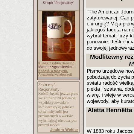
Sklepik "Racjonalisty"
"The American Journ
zatytułowanej, Can 
chirurgię? Moja pierw
jakiegoś faceta namó
wybrał temat, przy k
ponownie. Jeśli chci
do swojej jednowyraz
Modlitewny reż
M
Kubek z rybką Darwina
Mariusz Agnosiewicz -
Pismo urzędowe nowe
Kościół a faszyzm.
Anatomia kolaboracji
pobudzają do życia p
światu radość wielką
Złota myśl
piekła i szatana, do
Racjonalisty:
Kościół będzie jeszcze przez
wiarę, i wleje w serc
jakiś czas bronił prawa do
wojewody, aby kurato
współdecydowania w
kwestiach etyki; jednakże
Aletta Henriëtt
coraz mniej ludzi jest
przekonanych o wartości
wyjaśniającej oferowanych
przezeń modeli.
Joahim Wehler
W 1883 roku Jacobs 