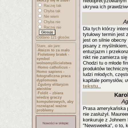
skoczy się w 2026?
niedoprecyzowanym 
Raczej tak
ukrywa ich prawdziwe
Chyba tak
Nie wiem
A
Chyba nie
Raczej nie
Dla tych którzy inte
tytułowy termin jest
Oddano 121 głosów.
jest on silnie obecny
pisany z myślnikiem
Stare, ale jare:
·
Ateizm to za mało
entuzjazm i przekona
·
Fioletowy bratek -
nikt nie zamierza si
symbol
Chodzi tu o młode f
wolnomyślicielst
wa
·
Homo catholicus -
produktów techniczny
Homo sapiens -
ludzi młodych, częst
fotograficzna praca
kapitale pomysłów, 
dyplomowa
·
Zgubny elitaryzm
tekstu..
ateistów
·
Foldit – zbiera
Karol
wiedzę graczy
Ag
komputerowych, aby
rozwiązać ważne
Prasa amerykańska pr
problemy
nie zasłużył. Mauree
konkuruje z Johnem L
Nowości w sklepie:
"Newsweeka", o to, k