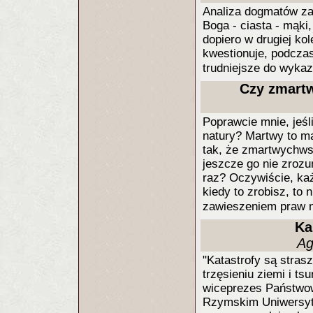
Analiza dogmatów zaw
Boga - ciasta - mąki
dopiero w drugiej kol
kwestionuje, podczas
trudniejsze do wyka
Czy zmartw
Poprawcie mnie, jeśl
natury? Martwy to mar
tak, że zmartwychwsta
jeszcze go nie zrozu
raz? Oczywiście, ka
kiedy to zrobisz, to 
zawieszeniem praw n
Ka
Ag
"Katastrofy są stras
trzęsieniu ziemi i ts
wiceprezes Państwowe
Rzymskim Uniwersyt