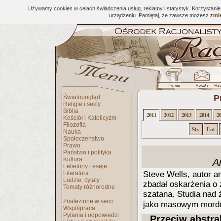
Używamy cookies w celach świadczenia usług, reklamy i statystyk. Korzystani
urządzeniu. Pamiętaj, że zawsze możesz
zmie
P
Światopogląd
Religie i sekty
Biblia
2011
2012
2013
2014
2
Kościół i Katolicyzm
Filozofia
Sty
Lut
Nauka
Społeczeństwo
Prawo
Państwo i polityka
Kultura
A
Felietony i eseje
Literatura
Steve Wells, autor a
Ludzie, cytaty
zbadał oskarżenia o 
Tematy różnorodne
szatana. Studia nad ź
Znalezione w sieci
jako masowym morder
Współpraca
Pytania i odpowiedzi
Przeciw abstrak