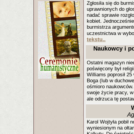
Zgłosiła się do burm
uprawnionych do głos
nadać sprawie rozgł
kobiet. Jednocześnie
burmistrza argumentu
uczestnictwa w wybor
tekstu..
Naukowcy i po
Ostatni magazyn nied
poświęcony był religi
Williams poprosił 25 
Boga (lub w duchowe
ośmioro naukowców. 
swoje życie pracy, w 
ale odrzuca tę post
W
Ag
Karol Wojtyła pobił 
wyniesionym na ołtar
Kalkuty. Do świętości