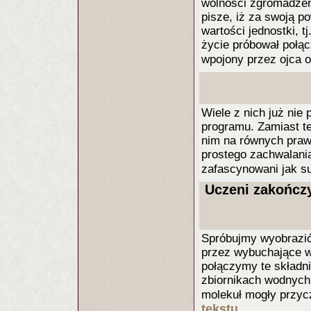
wolności zgromadzeń 
pisze, iż za swoją p
wartości jednostki, t
życie próbował połąc
wpojony przez ojca 
Wiele z nich już nie
programu. Zamiast te
nim na równych praw
prostego zachwalania
zafascynowani jak s
Uczeni zakończy
Spróbujmy wyobrazić
przez wybuchające wu
połączymy te składni
zbiornikach wodnych
molekuł mogły przycz
tekstu..