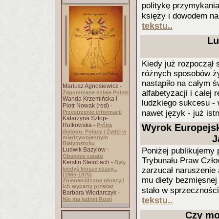
politykę przymykani
księży i dowodem na 
tekstu..
Lu
Kiedy już rozpoczął 
różnych sposobów życ
nastąpiło na całym ś
Mariusz Agnosiewicz -
alfabetyzacji i całej
Zapomniane dzieje Polski
Wanda Krzemińska i
ludzkiego sukcesu - 
Piotr Nowak (red) -
nawet język - już istn
Przestrzenie informacji
Katarzyna Sztop-
Rutkowska -
Próba
Wyrok Europejsk
dialogu. Polacy i Żydzi w
J
międzywojennym
Białymstoku
Ludwik Bazylow -
Poniżej publikujemy 
Obalenie caratu
Trybunału Praw Czło
Kerstin Steinbach -
Były
kiedyś lepsze czasy...
zarzucał naruszenie 
(1965-1975)
mu diety bezmięsnej
Znienawidzone obrazy i
ich wyparty przekaz
stało w sprzecznośc
Barbara Włodarczyk -
tekstu..
Nie ma jednej Rosji
Czy mo