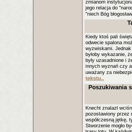
zmianom instytucjon
jego relacja do "nar
"niech Bóg błogosła
T
Kiedy ktoś pali święt
odwecie spalona moż
wyzwiskami. Jednak 
byłoby wykazanie, że
były uzasadnione i ż
innych wyznań czy ate
uważany za niebezpi
tekstu..
Poszukiwania s
Knecht znalazł wciśn
pozostawiony przez 
współczesną jętkę, t
Stworzenie mogło być
trasy lotu. W każdym