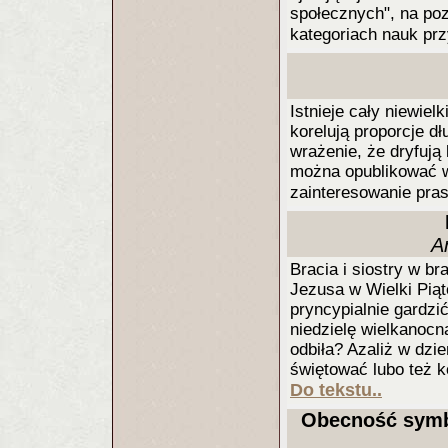
społecznych", na poz
kategoriach nauk pr
Istnieje cały niewie
korelują proporcje d
wrażenie, że dryfuj
można opublikować w
zainteresowanie pra
A
Bracia i siostry w b
Jezusa w Wielki Piąte
pryncypialnie gardzić
niedzielę wielkanocn
odbiła? Azaliż w dzi
świętować lubo też k
Do tekstu..
Obecność symbo