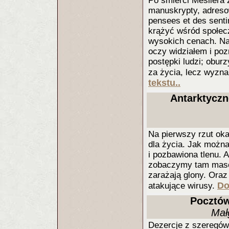
Po śmierci Mesliera 
manuskrypty, adreso
pensees et des senti
krążyć wśród społec
wysokich cenach. Na 
oczy widziałem i poz
postępki ludzi; obur
za życia, lecz wyzna
tekstu..
Antarktyczn
Na pierwszy rzut oka
dla życia. Jak można
i pozbawiona tlenu. 
zobaczymy tam masę ż
zarażają glony. Oraz
Do
atakujące wirusy.
Pocztów
Mał
Dezercje z szeregów