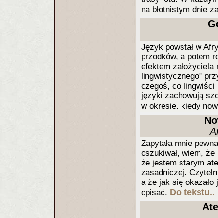
na błotnistym dnie z
Gd
Język powstał w Afr
przodków, a potem ro
efektem założyciela 
lingwistycznego" pr
czegoś, co lingwiści
języki zachowują szcz
w okresie, kiedy now
No
A
Zapytała mnie pewna
oszukiwał, wiem, że 
że jestem starym ate
zasadniczej. Czyteln
a że jak się okazało
Do tekstu..
opisać.
Ate