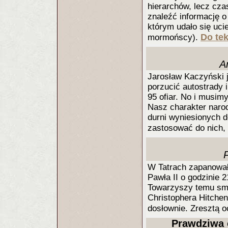
hierarchów, lecz cza
znaleźć informację o
którym udało się uci
Do tek
mormońscy).
A
Jarosław Kaczyński 
porzucić autostrady i
95 ofiar. No i musim
Nasz charakter naro
durni wyniesionych d
zastosować do nich, 
W Tatrach zapanował
Pawła II o godzinie 
Towarzyszy temu smró
Christophera Hitche
dosłownie. Zresztą 
Prawdziwa c