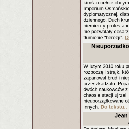
kimś zupełnie obcy
Imperium Osmańskie b
dyplomatycznej, dlat
dziennego. Duch kruc
niemieccy protestanci
nie pozwalały cesarz
D
tłumienie "herezji".
Nieuporządkow
W lutym 2010 roku pr
rozpoczęli strajk, kt
zapanował brud i nie
przeszkadzało. Popar
dwóch naukowców z U
chaosie stacji ujrzel
nieuporządkowane oto
Do tekstu..
innych.
Jean 