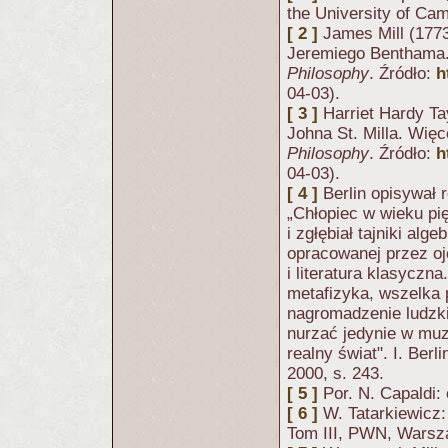
the University of Ca
[ 2 ]
James Mill (1773
Jeremiego Benthama.
Philosophy
. Źródło:
h
04-03).
[ 3 ]
Harriet Hardy Ta
Johna St. Milla. Więc
Philosophy
. Źródło:
h
04-03).
[ 4 ]
Berlin opisywał
„Chłopiec w wieku pię
i zgłębiał tajniki alg
opracowanej przez ojc
i literatura klasyczn
metafizyka, wszelka 
nagromadzenie ludzki
nurzać jedynie w muz
realny świat". I. Berli
2000, s. 243.
[ 5 ]
Por. N. Capaldi: 
[ 6 ]
W. Tatarkiewicz
Tom III, PWN, Warsza