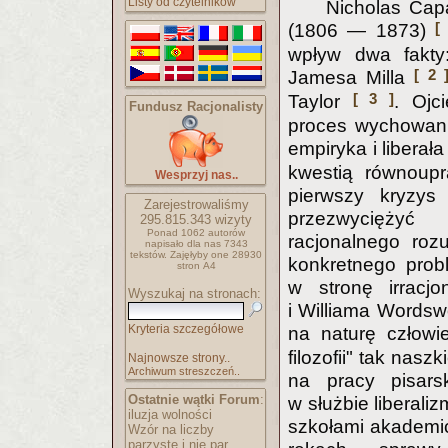
Listy od czytelników
Nicholas Capa
[
(1806 — 1873)
wpływ dwa fakty:
[ 2 
Jamesa Milla
[ 3 ]
Taylor
. Ojc
Fundusz Racjonalisty
proces wychowania
empiryka i liberał
kwestią równoupr
Wesprzyj nas..
pierwszy kryzys
Zarejestrowaliśmy
przezwyciężyć 
295.815.343
wizyty
Ponad 1062 autorów
racjonalnego roz
napisało
dla nas 7343
tekstów.
Zajęłyby one 28930
konkretnego prob
stron A4
w stronę irracjo
Wyszukaj na stronach:
i Williama Wordsw
Kryteria szczegółowe
na naturę człow
filozofii" tak naszk
Najnowsze strony..
Archiwum streszczeń..
na pracy pisarsk
Ostatnie wątki Forum
:
w służbie liberal
iluzja wolności
szkołami akademic
Wzór na liczby
parzyste i nie par..