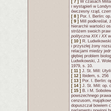
[ 7 ]
W czasach Milla
i wystąpień w Londyni
ówczesny rząd, czemu 
[ 8 ]
Por. I. Berlin: op.
[ 9 ]
Mill podkreślał,
hierarchii wartości os
stróżem swoich praw 
polityczna XIX i XX w
[ 10 ]
R. Ludwikowski
i przyszłej żony roz
relacjami miedzy jedn
głębiej problem biol
Ludwikowski, J. Wol
1979, s. 10.
[ 11 ]
J. St. Mill:
Utyl
[ 12 ]
Ibidem, s. 256
[ 13 ]
Por. I. Berlin: o
[ 14 ]
J. St. Mill: op. c
[ 15 ]
B. i M. Sobolew
powszechnego prawa 
cenzusom, majątkowy
dopuszczał bowiem c
parlamentu powinni b