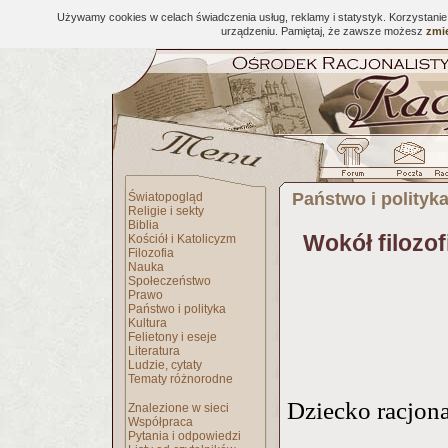
Używamy cookies w celach świadczenia usług, reklamy i statystyk. Korzystani
urządzeniu. Pamiętaj, że zawsze możesz
zmie
Państwo i polityk
Światopogląd
Religie i sekty
Biblia
Wokół filozof
Kościół i Katolicyzm
Filozofia
Nauka
Społeczeństwo
Prawo
Państwo i polityka
Kultura
Felietony i eseje
Literatura
Ludzie, cytaty
Tematy różnorodne
Dziecko racjon
Znalezione w sieci
Współpraca
Pytania i odpowiedzi