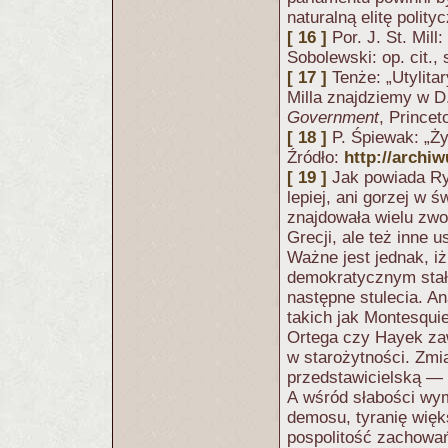
naturalną elitę polity
[ 16 ]
Por. J. St. Mil
Sobolewski: op. cit., 
[ 17 ]
Tenże: „Utylita
Milla znajdziemy w 
Government
, Princet
[ 18 ]
P. Śpiewak: „Ży
Źródło:
http://archi
[ 19 ]
Jak powiada Ry
lepiej, ani gorzej w ś
znajdowała wielu zwo
Grecji, ale też inne 
Ważne jest jednak, iż
demokratycznym stał
następne stulecia. A
takich jak Montesquie
Ortega czy Hayek zaw
w starożytności. Zmi
przedstawicielską — 
A wśród słabości wy
demosu, tyranię więks
pospolitość zachowań 