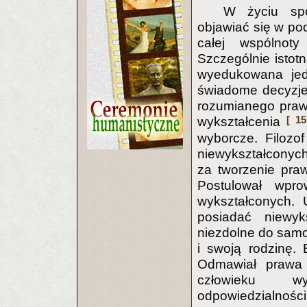
W życiu spo
objawiać się w po
całej wspólnot
Szczególnie istotn
wyedukowana jed
świadome decyzje. 
rozumianego praw
[ 15
wykształcenia
wyborcze. Filozo
niewykształconych
za tworzenie pra
Postulował wpr
wykształconych.
posiadać niewyk
niezdolne do samod
i swoją rodzinę.
Odmawiał prawa 
człowieku wy
odpowiedzialnoś