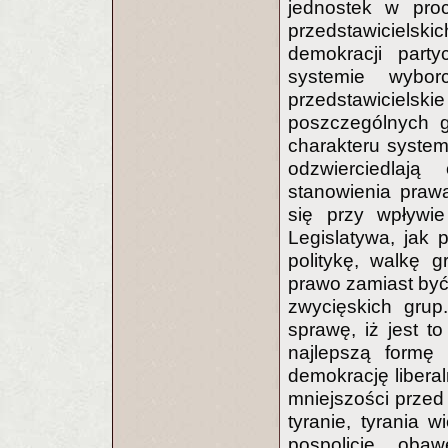
jednostek w pro
przedstawiciels
demokracji party
systemie wybor
przedstawiciel
poszczególnych g
charakteru systemu
odzwierciedlają 
stanowienia prawa
się przy wpływie
Legislatywa, jak
politykę, walkę g
prawo zamiast być 
zwycięskich grup
sprawę, iż jest to
najlepszą formę 
demokrację libera
mniejszości przed 
tyranie, tyrania 
pospolicie oba