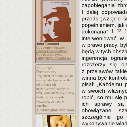
zapobiegania zb
I dalej odpowiad
przedsięwzięcie ś
popełnieniem, jak 
[ 12 ]
dokonana"
interweniować w
w prawo pracy, by
John Diamond -
Cudowne mikstury.
będą w tych obszar
Podręcznik sceptyka
Kubek wyznawcy
ingerencja ogran
Latającego Potwora S.:
rozszerzy się o
Złota myśl
z przejawów takie
Racjonalisty:
Argument, że wiara i religia
winna być kontrol
czynią ludzi lepszymi albo
pisał: „Każdemu 
też próbują ich
ucywilizować, należy do
w swoich własnyc
tych, które ludzie wysuwają,
robić, co mu się 
kiedy już wyczerpali
wszystko, co mieli w
ich sprawy są 
zanadrzu.
obowiązane sz
Christopher Hitchens
szczególnie go 
wykonywanie wład