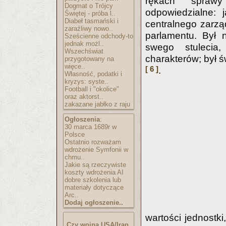
rękach sprawy 
Dogmat o Trójcy
odpowiedzialne: 
Świętej - próba l..
Diabeł tasmański i
centralnego zarzą
zaraźliwy nowo..
parlamentu. Był 
Sześcienne odchody-to
jednak możl..
swego stulecia,
Wszechświat
charakterów; był ś
przygotowany na
więce..
[ 6 ]
.
Własność, podatki i
kryzys: syste..
Football i "okolice"
oraz aktorst..
zakazane jabłko z raju
Ogłoszenia
:
30 marca 1689r w
Polsce
Ostatnio rozważam
wdrożenie Symfonii w
chmu..
Jakie są rzeczywiste
koszty wdrożenia AI
dobre szkolenia lub
materiały dotyczące
Arc..
Dodaj ogłoszenie..
wartości jednostki
Czy wojna USA/Iran