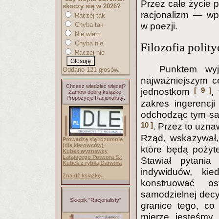
Przez całe życie 
skoczy się w 2026?
racjonalizm — wp
Raczej tak
w poezji.
Chyba tak
Nie wiem
Chyba nie
Filozofia polit
Raczej nie
Punktem wyjś
Oddano 121 głosów.
najważniejszym c
Chcesz wiedzieć więcej?
[ 9 ]
jednostkom
,
Zamów dobrą książkę.
Propozycje Racjonalisty:
zakres ingerencj
odchodząc tym sa
10 ]
. Przez to uzna
Rząd, wskazywał,
Prowadzę się rozumnie
(dla kierowców)
które będą pożyte
Kubek wyznawcy
Latającego Potwora S.:
Stawiał pytani
Kubek z rybką Darwina
indywiduów, kie
Znajdź książkę..
konstruować o
samodzielnej decyz
Sklepik "Racjonalisty"
granice tego, co
mierze jesteśmy 