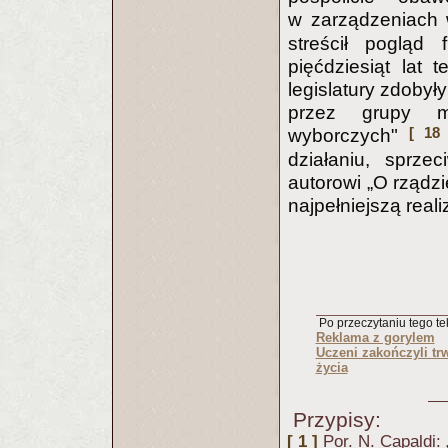
w zarządzeniach 
streścił pogląd 
pięćdziesiąt lat 
legislatury zdobył
przez grupy mn
[ 18 
wyborczych"
działaniu, sprze
autorowi „O rządzi
najpełniejszą real
Po przeczytaniu tego tek
Reklama z gorylem
Uczeni zakończyli tr
życia
Przypisy:
[ 1 ]
Por. N. Capaldi: