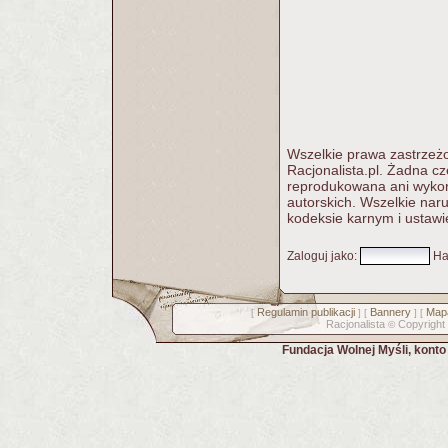
Wszelkie prawa zastrzeżo
Racjonalista.pl. Żadna c
reprodukowana ani wykorz
autorskich. Wszelkie nar
kodeksie karnym i ustawi
Zaloguj jako
:
Ha
Regulamin publikacji
Bannery
Mapa
[
] [
] [
Racjonalista
Copyright
©
Fundacja Wolnej Myśli, kont